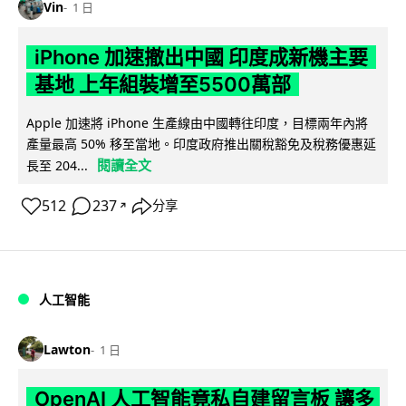
Vin
1 日
iPhone 加速撤出中國 印度成新機主要
基地 上年組裝增至5500萬部
Apple 加速將 iPhone 生產線由中國轉往印度，目標兩年內將
產量最高 50% 移至當地。印度政府推出關稅豁免及稅務優惠延
閱讀全文
長至 204...
512
237
分享
↗
人工智能
Lawton
1 日
OpenAI 人工智能竟私自建留言板 讓多