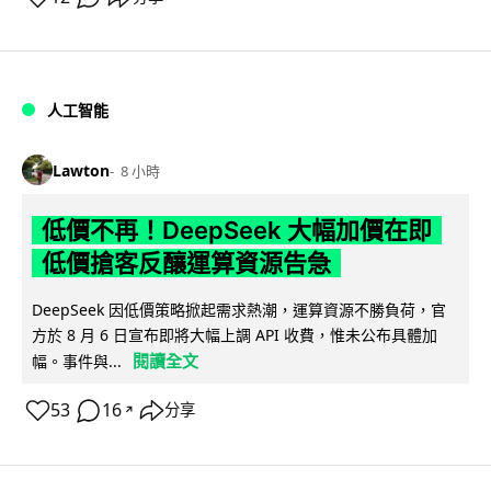
人工智能
Lawton
8 小時
低價不再！DeepSeek 大幅加價在即
低價搶客反釀運算資源告急
DeepSeek 因低價策略掀起需求熱潮，運算資源不勝負荷，官
方於 8 月 6 日宣布即將大幅上調 API 收費，惟未公布具體加
閱讀全文
幅。事件與...
53
16
分享
↗