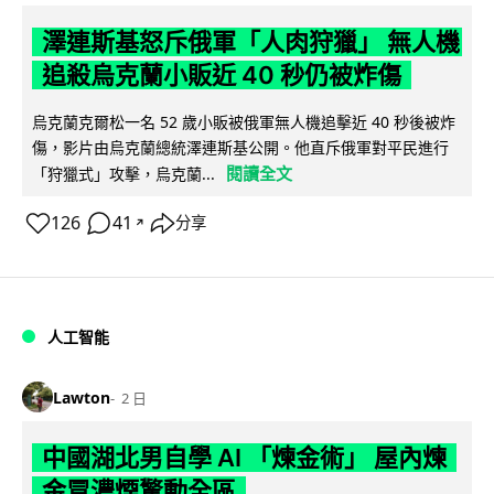
澤連斯基怒斥俄軍「人肉狩獵」 無人機
追殺烏克蘭小販近 40 秒仍被炸傷
烏克蘭克爾松一名 52 歲小販被俄軍無人機追擊近 40 秒後被炸
傷，影片由烏克蘭總統澤連斯基公開。他直斥俄軍對平民進行
閱讀全文
「狩獵式」攻擊，烏克蘭...
126
41
分享
↗
人工智能
Lawton
2 日
中國湖北男自學 AI 「煉金術」 屋內煉
金冒濃煙驚動全區