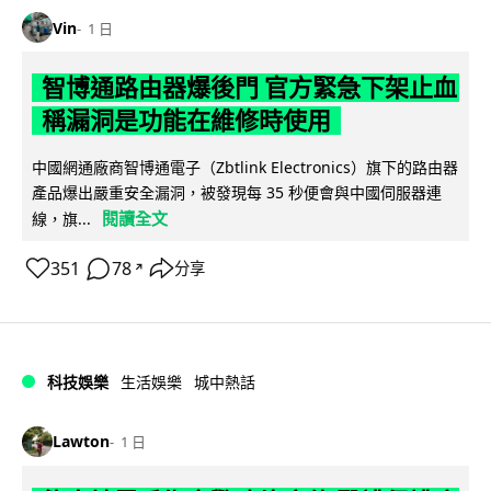
Vin
1 日
智博通路由器爆後門 官方緊急下架止血
稱漏洞是功能在維修時使用
中國網通廠商智博通電子（Zbtlink Electronics）旗下的路由器
產品爆出嚴重安全漏洞，被發現每 35 秒便會與中國伺服器連
閱讀全文
線，旗...
351
78
分享
↗
科技娛樂
生活娛樂
城中熱話
Lawton
1 日