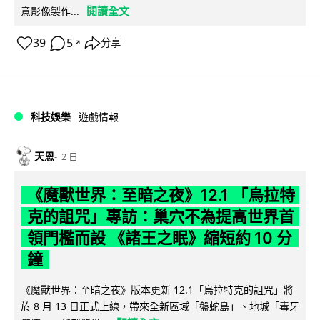
閱讀全文
意影像製作...
39
5
分享
↗
科技娛樂
遊戲情報
天恩
2 日
《魔獸世界：至暗之夜》12.1 「烏拉特
克的詛咒」專訪：巢穴不為提高世界首
領門檻而設 《諸王之眠》縮短約 10 分
鐘
《魔獸世界：至暗之夜》版本更新 12.1「烏拉特克的詛咒」將
於 8 月 13 日正式上線，帶來全新區域「盤蛇島」、地城「毒牙