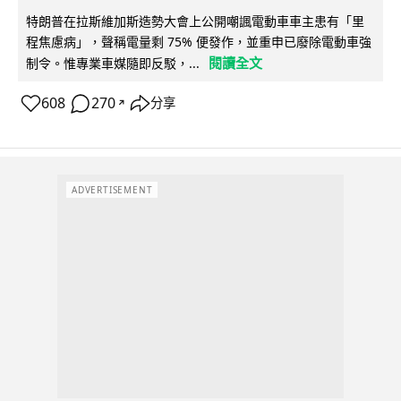
特朗普在拉斯維加斯造勢大會上公開嘲諷電動車車主患有「里
程焦慮病」，聲稱電量剩 75% 便發作，並重申已廢除電動車強
閱讀全文
制令。惟專業車媒隨即反駁，...
608
270
分享
↗
ADVERTISEMENT