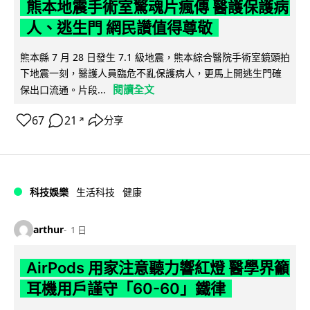
熊本地震手術室驚魂片瘋傳 醫護保護病
人、逃生門 網民讚值得尊敬
熊本縣 7 月 28 日發生 7.1 級地震，熊本綜合醫院手術室鏡頭拍
下地震一刻，醫護人員臨危不亂保護病人，更馬上開逃生門確
閱讀全文
保出口流通。片段...
67
21
分享
↗
科技娛樂
生活科技
健康
arthur
1 日
AirPods 用家注意聽力響紅燈 醫學界籲
耳機用戶謹守「60-60」鐵律