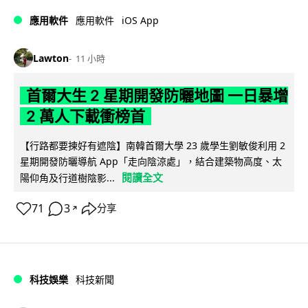
iOS App
應用軟件
應用軟件
Lawton
11 小時
首爾大生 2 星期開發防曬地圖 一日暴增
2 萬人下載衝榜首
【行路都要揀好有遮陰】南韓首爾大學 23 歲學生劉敏俊利用 2
星期開發防曬導航 App「走向陰涼處」，結合建築物高度、太
閱讀全文
陽仰角及行道樹陰影...
71
3
分享
↗
科技娛樂
科技新聞