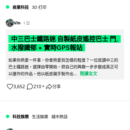
商業科技
3D 打印
Vin
1 日
中三巴士鐵路迷 自製紙皮遙控巴士 門,
水撥識郁 + 實時GPS報站
如果你熱愛一件事，你會熱愛到怎樣的程度？一位就讀中三的
巴士鐵路迷，選擇由零開始，把自己的興趣一步步變成真正可
閱讀全文
以運作的作品。他以紙皮親手製作出...
3,652
210
分享
↗
科技娛樂
生活娛樂
城中熱話