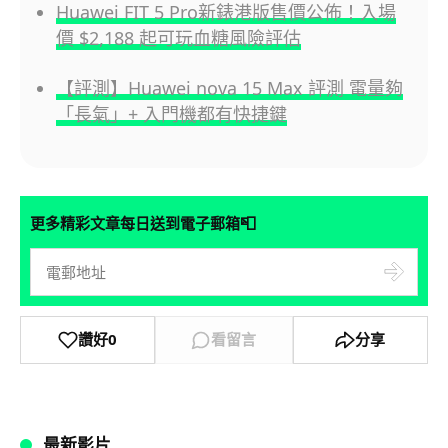
Huawei FIT 5 Pro新錶港版售價公佈！入場
價 $2,188 起可玩血糖風險評估
【評測】Huawei nova 15 Max 評測 電量夠
「長氣」+ 入門機都有快捷鍵
📮
更多精彩文章每日送到電子郵箱
讚好
0
看留言
分享
最新影片