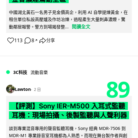
中國湖北黃石一名男子見金價高企，利用 AI 自學提煉黃金，在
租住單位私設高壓爐及作坊冶煉，過程產生大量刺鼻濃煙，驚
閱讀全文
動鄰居報警。警方到場揭發整...
113
8
分享
↗
3C科技
流動音樂
89
Lawton
2 日
【評測】Sony IER-M500 入耳式監聽
耳機：現場拍攝、後製監聽與人聲利器
談到專業混音專用的聲音監聽耳機，Sony 經典 MDR-7506 到
MDR-M1 專業錄音室耳機都為人熟悉。而現在舞台製作者與創