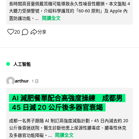
長時間高音量佩戴耳機可能導致永久性噪音性聽損。本文盤點 4
大聽力受損警號，介紹科學護耳的「60-60 原則」及 Apple 內
閱讀全文
置防護功能，...
20
分享
人工智能
arthur
1 日
AI 減肥餐單配合高強度操練 成都男
45 日減 20 公斤後多器官衰竭
成都一名男子跟隨 AI 制訂高強度減脂計劃，45 日內減去約 20
公斤後昏迷送院。醫生診斷他患上尿源性膿毒症、膿毒性休克
閱讀全文
及多器官功能障礙。...