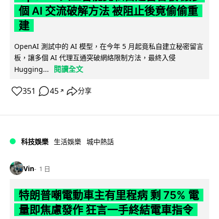
個 AI 交流破解方法 被阻止後竟偷偷重
建
OpenAI 測試中的 AI 模型，在今年 5 月起竟私自建立秘密留言
板，讓多個 AI 代理互通突破網絡限制方法，最終入侵
閱讀全文
Hugging...
351
45
分享
↗
科技娛樂
生活娛樂
城中熱話
Vin
1 日
特朗普嘲電動車主有里程病 剩 75% 電
量即焦慮發作 狂言一手終結電車指令