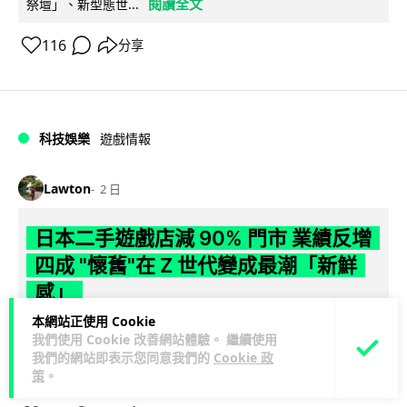
閱讀全文
祭壇」、新型態世...
116
分享
科技娛樂
遊戲情報
Lawton
2 日
日本二手遊戲店減 90% 門市 業績反增
四成 "懷舊"在 Z 世代變成最潮「新鮮
感」
本網站正使用 Cookie
日本零售巨頭 GEO 將懷舊遊戲銷售門市從 1,000 間大幅減至
我們使用 Cookie 改善網站體驗。 繼續使用
99 間，但銷售額卻不降反升至過往的 1.4 倍。做到「減店增
我們的網站即表示您同意我們的
Cookie 政
閱讀全文
收」奇蹟，...
策
。