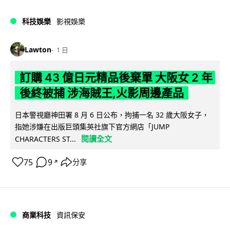
科技娛樂
影視娛樂
Lawton
1 日
訂購 43 億日元精品後棄單 大阪女 2 年
後終被捕 涉海賊王,火影周邊產品
日本警視廳神田署 8 月 6 日公布，拘捕一名 32 歲大阪女子，
指她涉嫌在出版巨頭集英社旗下官方網店「JUMP
閱讀全文
CHARACTERS ST...
75
9
分享
↗
商業科技
資訊保安