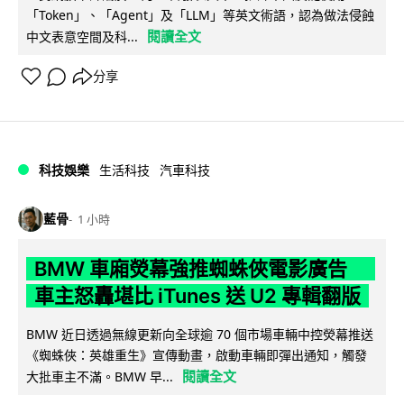
「Token」、「Agent」及「LLM」等英文術語，認為做法侵蝕
閱讀全文
中文表意空間及科...
分享
科技娛樂
生活科技
汽車科技
藍骨
1 小時
BMW 車廂熒幕強推蜘蛛俠電影廣告
車主怒轟堪比 iTunes 送 U2 專輯翻版
BMW 近日透過無線更新向全球逾 70 個市場車輛中控熒幕推送
《蜘蛛俠：英雄重生》宣傳動畫，啟動車輛即彈出通知，觸發
閱讀全文
大批車主不滿。BMW 早...