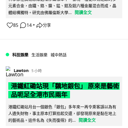
元素合金，由鐵、鉻、鎳、錳、鉬及鋁六種金屬混合而成，晶
閱讀全文
體結構獨特。研究由佛羅倫斯大學...
85
14
分享
↗
科技娛樂
生活娛樂
城中熱話
Lawton
5 小時
港鐵紅磡站現「黐地銀包」 原來是藝術
品呃足全港市民兩年
港鐵紅磡站月台一個銀色「銀包」多年來一再令乘客誤以為有
人遺失財物，事主原本打算拾起交還，卻發現原來是黏在地上
閱讀全文
的藝術品。這件名為《失而復得》的...