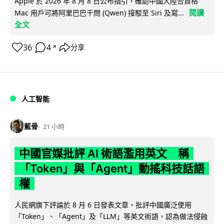
Apple 於 2026 年 8 月 8 日公布指引，確認中國大陸合資格
閱讀
Mac 用戶可將阿里巴巴千問 (Qwen) 接駁至 Siri 及寫...
全文
36
4
分享
↗
人工智能
藍骨
21 小時
中國官媒批評 AI 術語濫用英文 稱
「Token」與「Agent」動搖科技話語
權
人民網旗下評論於 8 月 6 日發表文章，批評中國廣泛使用
「Token」、「Agent」及「LLM」等英文術語，認為做法侵蝕