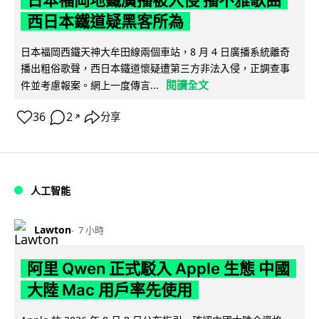
日本福岡地鐵廣播被入侵 播不雅歌曲
西日本鐵道疑黑客所為
日本福岡西鐵天神大牟田線兩個車站，8 月 4 日廣播系統離奇
播出粗俗歌聲，西日本鐵道懷疑遭第三方非法入侵，正調查事
閱讀全文
件並考慮報案。網上一度傳言...
36
2
分享
↗
人工智能
Lawton
7 小時
阿里 Qwen 正式駁入 Apple 生態 中國
大陸 Mac 用戶率先使用