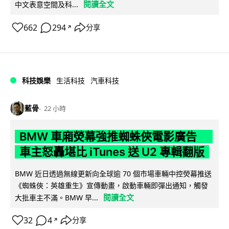
閱讀全文
中文表意空間及科...
662
294
分享
↗
科技娛樂
生活科技
汽車科技
藍骨
22 小時
BMW 車廂熒幕強推蜘蛛俠電影廣告
車主怒轟堪比 iTunes 送 U2 專輯翻版
BMW 近日透過無線更新向全球逾 70 個市場車輛中控熒幕推送
《蜘蛛俠：英雄重生》宣傳動畫，啟動車輛即彈出通知，觸發
閱讀全文
大批車主不滿。BMW 早...
32
4
分享
↗