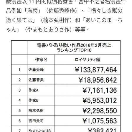
版漫畫以 11 円的低價格發售，當中不乏著名漫畫作
品例如「海猿」（佐藤秀峰作）、「禍々しき獣の
逝く果ては」（楠本弘樹作）和「あいこのまーち
ゃん」（やまもとありさ作）等等。