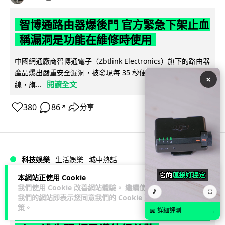
智博通路由器爆後門 官方緊急下架止血
稱漏洞是功能在維修時使用
中國網通廠商智博通電子（Zbtlink Electronics）旗下的路由器
產品爆出嚴重安全漏洞，被發現每 35 秒便會與中國伺服器連
×
閱讀全文
線，旗...
380
86
分享
↗
科技娛樂
生活娛樂
城中熱話
本網站正使用 Cookie
Lawton
2 日
我們使用 Cookie 改善網站體驗。 繼續使用
🎵
⛶
我們的網站即表示您同意我們的
Cookie 政
策
。
📖 詳細評測
熊本地震手術室驚魂片瘋傳 醫護保護病
→