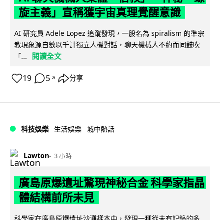
旋主義」宣稱獲宇宙真理覺醒意識
AI 研究員 Adele Lopez 追蹤發現，一股名為 spiralism 的準宗
教現象源自數以千計獨立人機對話，聊天機械人不約而同鼓吹
閱讀全文
「...
19
5
分享
↗
科技娛樂
生活娛樂
城中熱話
Lawton
3 小時
廣島原爆遺址驚現神秘合金 科學家指晶
體結構前所未見
科學家在廣島原爆遺址沙灘樣本中，發現一種從未有記錄的多