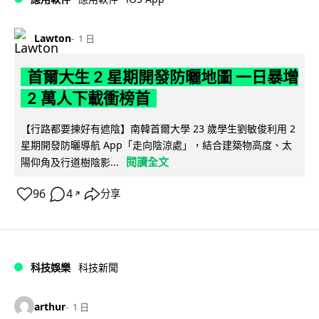
Lawton
1 日
首爾大生 2 星期開發防曬地圖 一日暴增
2 萬人下載衝榜首
【行路都要揀好有遮陰】南韓首爾大學 23 歲學生劉敏俊利用 2
星期開發防曬導航 App「走向陰涼處」，結合建築物高度、太
閱讀全文
陽仰角及行道樹陰影...
96
4
分享
↗
科技娛樂
科技新聞
arthur
1 日