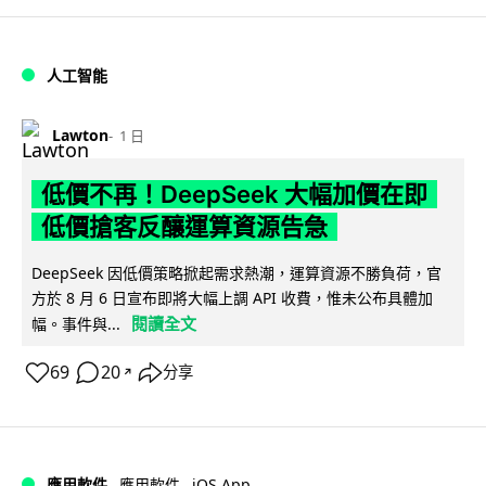
人工智能
Lawton
1 日
低價不再！DeepSeek 大幅加價在即
低價搶客反釀運算資源告急
DeepSeek 因低價策略掀起需求熱潮，運算資源不勝負荷，官
方於 8 月 6 日宣布即將大幅上調 API 收費，惟未公布具體加
閱讀全文
幅。事件與...
69
20
分享
↗
iOS App
應用軟件
應用軟件