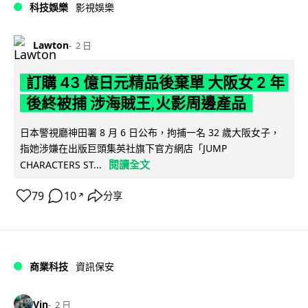
科技娛樂
影視娛樂
Lawton
2 日
訂購 43 億日元精品後棄單 大阪女 2 年
後終被捕 涉海賊王,火影周邊產品
日本警視廳神田署 8 月 6 日公布，拘捕一名 32 歲大阪女子，
指她涉嫌在出版巨頭集英社旗下官方網店「JUMP
閱讀全文
CHARACTERS ST...
79
10
分享
↗
商業科技
資訊保安
Vin
2 日