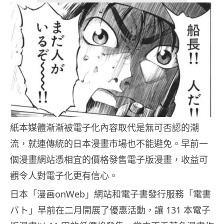
紙本媒體漸漸被電子化內容取代是無可否認的潮
流，就連傳統的日本漫畫市場也不能避免。早前一
個漫畫網站憑相宜的價格發售電子版漫畫，收益可
觀令人對電子化更有信心。
日本「漫画onWeb」網站和電子書發行服務「電書
バト」早前在二月開展了優惠活動，讓 131 本電子