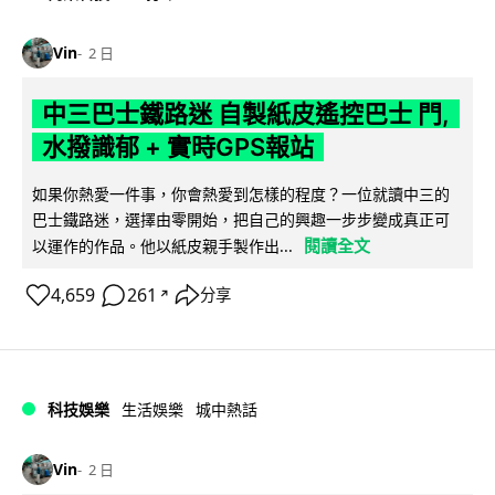
Vin
2 日
中三巴士鐵路迷 自製紙皮遙控巴士 門,
水撥識郁 + 實時GPS報站
如果你熱愛一件事，你會熱愛到怎樣的程度？一位就讀中三的
巴士鐵路迷，選擇由零開始，把自己的興趣一步步變成真正可
閱讀全文
以運作的作品。他以紙皮親手製作出...
4,659
261
分享
↗
科技娛樂
生活娛樂
城中熱話
Vin
2 日