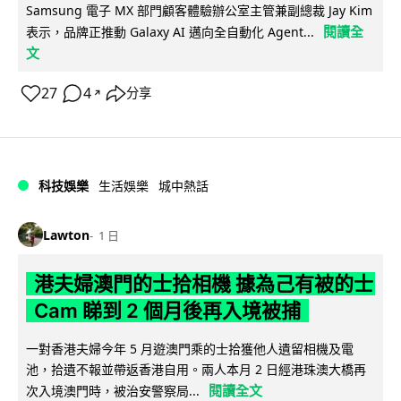
Samsung 電子 MX 部門顧客體驗辦公室主管兼副總裁 Jay Kim
閱讀全
表示，品牌正推動 Galaxy AI 邁向全自動化 Agent...
文
27
4
分享
↗
科技娛樂
生活娛樂
城中熱話
Lawton
1 日
港夫婦澳門的士拾相機 據為己有被的士
Cam 睇到 2 個月後再入境被捕
一對香港夫婦今年 5 月遊澳門乘的士拾獲他人遺留相機及電
池，拾遺不報並帶返香港自用。兩人本月 2 日經港珠澳大橋再
閱讀全文
次入境澳門時，被治安警察局...