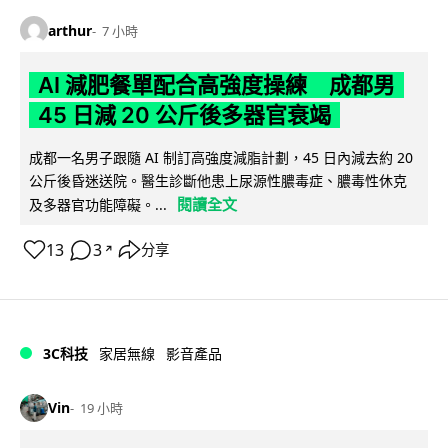
arthur
7 小時
AI 減肥餐單配合高強度操練 成都男
45 日減 20 公斤後多器官衰竭
成都一名男子跟隨 AI 制訂高強度減脂計劃，45 日內減去約 20
公斤後昏迷送院。醫生診斷他患上尿源性膿毒症、膿毒性休克
閱讀全文
及多器官功能障礙。...
13
3
分享
↗
3C科技
家居無線
影音產品
Vin
19 小時