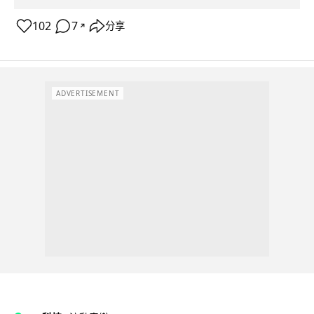
102
7
分享
↗
ADVERTISEMENT