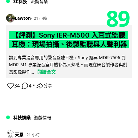
3C科技
流動音樂
89
Lawton
21 小時
【評測】Sony IER-M500 入耳式監聽
耳機：現場拍攝、後製監聽與人聲利器
談到專業混音專用的聲音監聽耳機，Sony 經典 MDR-7506 到
MDR-M1 專業錄音室耳機都為人熟悉。而現在舞台製作者與創
閱讀全文
意影像製作...
34
4
分享
↗
科技娛樂
遊戲情報
天恩
21 小時