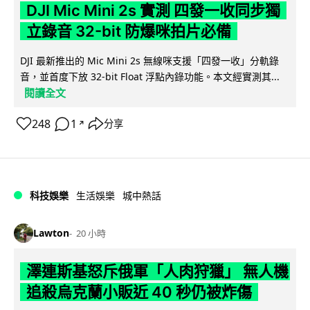
DJI Mic Mini 2s 實測 四發一收同步獨
立錄音 32-bit 防爆咪拍片必備
DJI 最新推出的 Mic Mini 2s 無線咪支援「四發一收」分軌錄
音，並首度下放 32-bit Float 浮點內錄功能。本文經實測其...
閱讀全文
248
1
分享
↗
科技娛樂
生活娛樂
城中熱話
Lawton
20 小時
澤連斯基怒斥俄軍「人肉狩獵」 無人機
追殺烏克蘭小販近 40 秒仍被炸傷