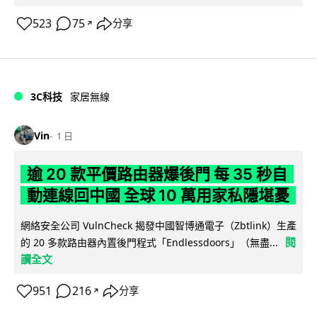
523
75
分享
↗
3C科技
家居無線
Vin
1 日
逾 20 款平價路由器爆後門 每 35 秒自
動連線回中國 全球 10 萬用家私隱堪憂
網絡安全公司 VulnCheck 揭發中國智博通電子（Zbtlink）生產
閱
的 20 多款路由器內置後門程式「Endlessdoors」（無盡...
讀全文
951
216
分享
↗