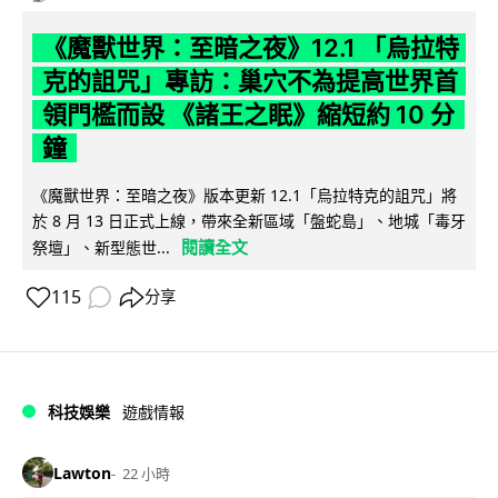
《魔獸世界：至暗之夜》12.1 「烏拉特
克的詛咒」專訪：巢穴不為提高世界首
領門檻而設 《諸王之眠》縮短約 10 分
鐘
《魔獸世界：至暗之夜》版本更新 12.1「烏拉特克的詛咒」將
於 8 月 13 日正式上線，帶來全新區域「盤蛇島」、地城「毒牙
閱讀全文
祭壇」、新型態世...
115
分享
科技娛樂
遊戲情報
Lawton
22 小時