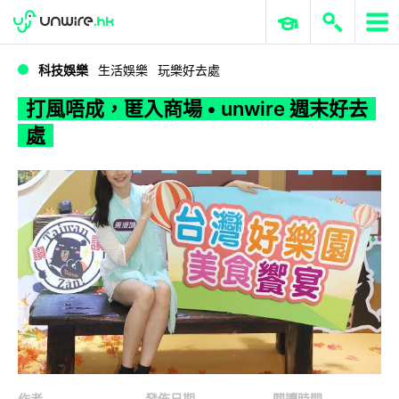
WWDC 2026
GenAI 與雲端科技專區
ERP 與商業 AI
打風唔成，匿入商場 • unwire 週末好去處
科技娛樂
生活娛樂
玩樂好去處
打風唔成，匿入商場 • unwire 週末好去
處
作者
發佈日期
閱讀時間