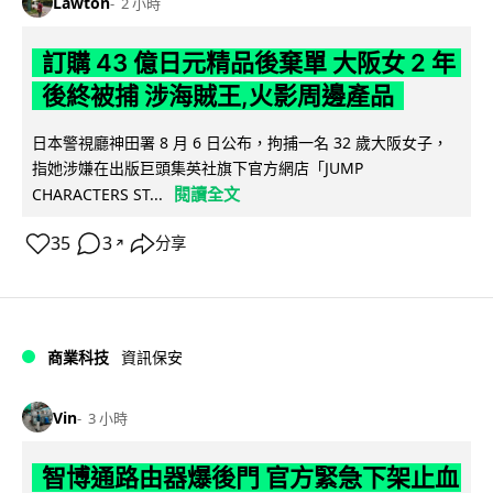
Lawton
2 小時
訂購 43 億日元精品後棄單 大阪女 2 年
後終被捕 涉海賊王,火影周邊產品
日本警視廳神田署 8 月 6 日公布，拘捕一名 32 歲大阪女子，
指她涉嫌在出版巨頭集英社旗下官方網店「JUMP
閱讀全文
CHARACTERS ST...
35
3
分享
↗
商業科技
資訊保安
Vin
3 小時
智博通路由器爆後門 官方緊急下架止血