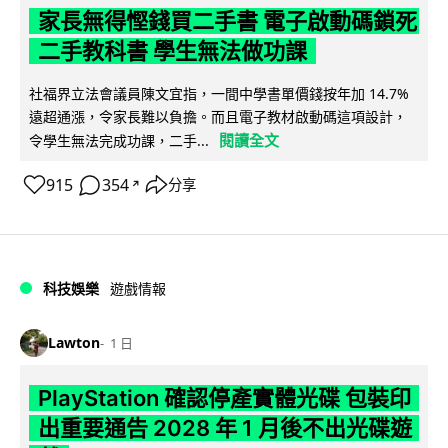
家長無得慳錢買二手書 電子啟動碼鎖死
二手教科書 學生無法做功課
社福界立法會議員陳文宜指，一間中學書單價錢按年加 14.7%
遠超通漲，令家長難以負擔。而且電子教材啟動碼這項設計，
閱讀全文
令學生無法完成功課，二手...
915
354
分享
↗
科技娛樂
遊戲情報
Lawton
1 日
PlayStation 確認停產實體光碟 包裝印
出重要通告 2028 年 1 月後不出光碟遊