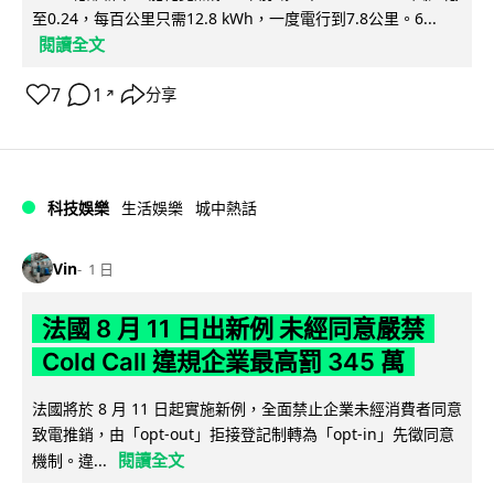
至0.24，每百公里只需12.8 kWh，一度電行到7.8公里。6...
閱讀全文
7
1
分享
↗
科技娛樂
生活娛樂
城中熱話
Vin
1 日
法國 8 月 11 日出新例 未經同意嚴禁
Cold Call 違規企業最高罰 345 萬
法國將於 8 月 11 日起實施新例，全面禁止企業未經消費者同意
致電推銷，由「opt-out」拒接登記制轉為「opt-in」先徵同意
閱讀全文
機制。違...