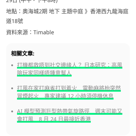
29日 (中午 ‑ 下午8時)
地點：奧海城2期 地下 主題中庭 》香港西九龍海庭
道18號
資料來源：Timable
相關文章:
打機都救唔到社交邊緣人？ 日本研究：高風
險玩家同樣唔鍾意幫人
打風在家打麻雀打到着火 電動麻將枱突然
冒煙起火 專家建議 12 小時須停機休息
AI 模型預測巨型熱帶氣旋路徑 週末可能又
會打風 8 月 24 日最接近香港