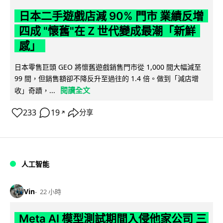
日本二手遊戲店減 90% 門市 業績反增
四成 "懷舊"在 Z 世代變成最潮「新鮮
感」
日本零售巨頭 GEO 將懷舊遊戲銷售門市從 1,000 間大幅減至
99 間，但銷售額卻不降反升至過往的 1.4 倍。做到「減店增
閱讀全文
收」奇蹟，...
233
19
分享
↗
人工智能
Vin
22 小時
Meta AI 模型測試期間入侵他家公司 三