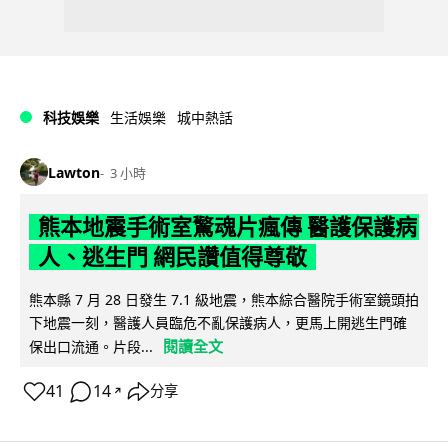
科技娛樂
生活娛樂
城中熱話
Lawton
3 小時
熊本地震手術室驚魂片瘋傳 醫護保護病
人、逃生門 網民讚值得尊敬
熊本縣 7 月 28 日發生 7.1 級地震，熊本綜合醫院手術室鏡頭拍
下地震一刻，醫護人員臨危不亂保護病人，更馬上開逃生門確
閱讀全文
保出口流通。片段...
41
14
分享
↗