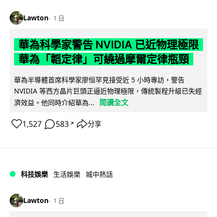
Lawton
1 日
華為科學家警告 NVIDIA 已近物理極限
華為「韜定律」可繞過摩爾定律瓶頸
華為半導體首席科學家廖恒罕見接受近 5 小時專訪，警告
NVIDIA 等西方晶片巨頭正逼近物理極限，傳統製程升級已失經
閱讀全文
濟效益。他同時介紹華為...
1,527
583
分享
↗
科技娛樂
生活娛樂
城中熱話
Lawton
1 日