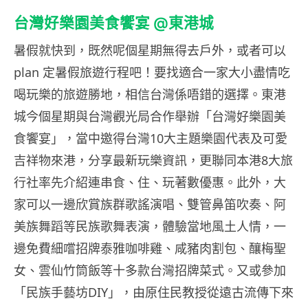
台灣好樂園美食饗宴 @東港城
暑假就快到，既然呢個星期無得去戶外，或者可以
plan 定暑假旅遊行程吧！要找適合一家大小盡情吃
喝玩樂的旅遊勝地，相信台灣係唔錯的選擇。東港
城今個星期與台灣觀光局合作舉辦「台灣好樂園美
食饗宴」，當中邀得台灣10大主題樂園代表及可愛
吉祥物來港，分享最新玩樂資訊，更聯同本港8大旅
行社率先介紹連串食、住、玩著數優惠。此外，大
家可以一邊欣賞族群歌謠演唱、雙管鼻笛吹奏、阿
美族舞蹈等民族歌舞表演，體驗當地風土人情，一
邊免費細嚐招牌泰雅咖啡雞、咸豬肉割包、釀梅聖
女、雲仙竹筒飯等十多款台灣招牌菜式。又或參加
「民族手藝坊DIY」，由原住民教授從遠古流傳下來