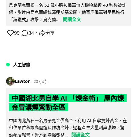
烏克蘭克爾松一名 52 歲小販被俄軍無人機追擊近 40 秒後被炸
傷，影片由烏克蘭總統澤連斯基公開。他直斥俄軍對平民進行
閱讀全文
「狩獵式」攻擊，烏克蘭...
99
34
分享
↗
人工智能
Lawton
20 小時
中國湖北男自學 AI 「煉金術」 屋內煉
金冒濃煙驚動全區
中國湖北黃石一名男子見金價高企，利用 AI 自學提煉黃金，在
租住單位私設高壓爐及作坊冶煉，過程產生大量刺鼻濃煙，驚
閱讀全文
動鄰居報警。警方到場揭發整...