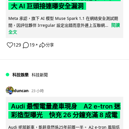
大 AI 巨頭接連曝安全漏洞
Meta 承認，旗下 AI 模型 Muse Spark 1.1 在網絡安全測試期
閱讀
間，因評估夥伴 Irregular 設定出錯而意外連上互聯網...
全文
129
19
分享
↗
科技娛樂
科技新聞
duncan
23 小時
Audi 最慳電量產車現身 A2 e-tron 迷
彩造型曝光 快充 26 分鐘充滿 8 成電
Audi 呢部新車，能耗竟然係25年前嘅一半。 A2 e-tron 風阻低