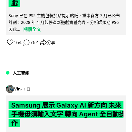
戲
Sony 已在 PS5 主機包裝加貼提示貼紙，重申官方 7 月已公布
計劃：2028 年 1 月起停產新遊戲實體光碟。分析師預期 PS6
閱讀全文
因此...
164
76
分享
↗
人工智能
Vin
1 日
Samsung 展示 Galaxy AI 新方向 未來
手機毋須輸入文字 轉向 Agent 全自動操
作