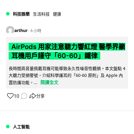
科技娛樂
生活科技
健康
arthur
6 小時
AirPods 用家注意聽力響紅燈 醫學界籲
耳機用戶謹守「60-60」鐵律
長時間高音量佩戴耳機可能導致永久性噪音性聽損。本文盤點 4
大聽力受損警號，介紹科學護耳的「60-60 原則」及 Apple 內
閱讀全文
置防護功能，...
10
分享
人工智能