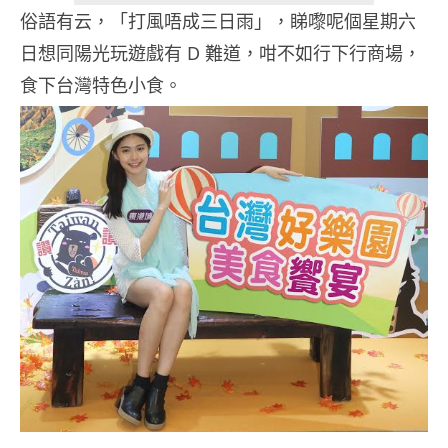
俗語有云，「打風唔成三日雨」，睇嚟呢個星期六
日想同陽光玩遊戲有 D 難道，咁不如行下行商場，
食下台灣特色小食。