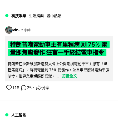
科技娛樂
生活娛樂
城中熱話
Vin
2 小時
特朗普嘲電動車主有里程病 剩 75% 電
量即焦慮發作 狂言一手終結電車指令
特朗普在拉斯維加斯造勢大會上公開嘲諷電動車車主患有「里
程焦慮病」，聲稱電量剩 75% 便發作，並重申已廢除電動車強
閱讀全文
制令。惟專業車媒隨即反駁，...
118
25
分享
↗
人工智能