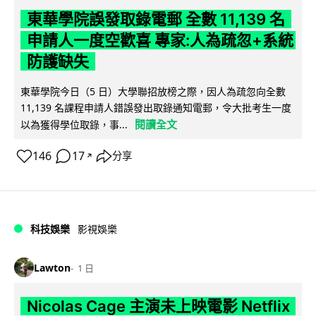
東華學院誤發取錄電郵 全數 11,139 名
申請人一度空歡喜 專家:人為疏忽+系統
防護缺失
東華學院今日（5 日）大學聯招放榜之際，因人為疏忽向全數
11,139 名課程申請人錯誤發出取錄通知電郵，令大批考生一度
閱讀全文
以為獲得學位取錄，事...
146
17
分享
↗
科技娛樂
影視娛樂
Lawton
1 日
Nicolas Cage 主演未上映電影 Netflix