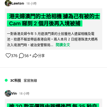
Lawton
18 小時
港夫婦澳門的士拾相機 據為己有被的士
Cam 睇到 2 個月後再入境被捕
一對香港夫婦今年 5 月遊澳門乘的士拾獲他人遺留相機及電
池，拾遺不報並帶返香港自用。兩人本月 2 日經港珠澳大橋再
閱讀全文
次入境澳門時，被治安警察局...
376
56
分享
↗
3C科技
家居無線
Vin
18 小時
逾 20 款平價路由器爆後門 每 35 秒自