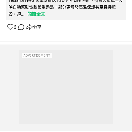
Tesla 向 HW3 舊車款推送 FSD v14 Lite 系統，引發大量車主反
映自動駕駛電腦嚴重過熱，部分更觸發高溫保護甚至直接燒
閱讀全文
毀，須...
6
分享
ADVERTISEMENT