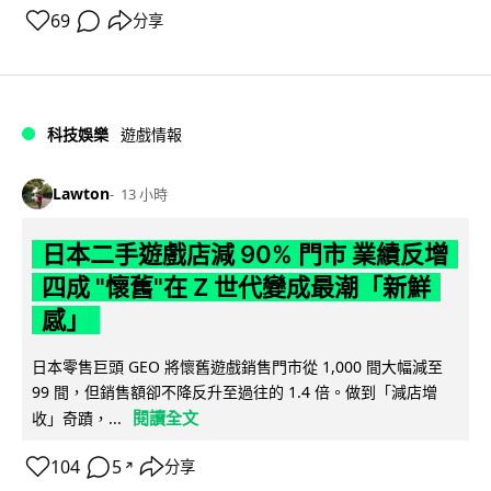
69
分享
科技娛樂
遊戲情報
Lawton
13 小時
日本二手遊戲店減 90% 門市 業績反增
四成 "懷舊"在 Z 世代變成最潮「新鮮
感」
日本零售巨頭 GEO 將懷舊遊戲銷售門市從 1,000 間大幅減至
99 間，但銷售額卻不降反升至過往的 1.4 倍。做到「減店增
閱讀全文
收」奇蹟，...
104
5
分享
↗