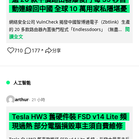
動連線回中國 全球 10 萬用家私隱堪憂
網絡安全公司 VulnCheck 揭發中國智博通電子（Zbtlink）生產
閱
的 20 多款路由器內置後門程式「Endlessdoors」（無盡...
讀全文
710
177
分享
↗
人工智能
arthur
21 小時
Tesla HW3 舊硬件裝 FSD v14 Lite 頻
現過熱 部分電腦損毀車主須自費維修