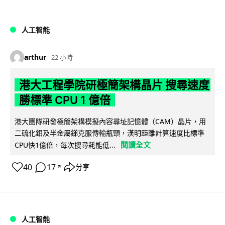
人工智能
arthur
22 小時
港大工程學院研極簡架構晶片 搜尋速度
勝標準 CPU 1 億倍
港大團隊研發極簡架構模擬內容尋址記憶體（CAM）晶片，用
二硫化鉬及半金屬銻克服傳輸瓶頸，漢明距離計算速度比標準
閱讀全文
CPU快1億倍，每次搜尋耗能低...
40
17
分享
↗
人工智能