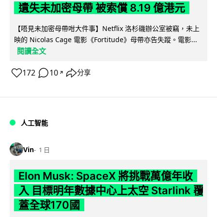
遺失未加密母帶 被索償 8.19 億港元
【唔見未加密母帶咁大件事】Netflix 洛杉磯辦公室被竊，未上
映的 Nicolas Cage 電影《Fortitude》母帶亦告失蹤。電影...
閱讀全文
172
10
分享
↗
人工智能
Vin
1 日
Elon Musk: SpaceX 將挑戰萬億年收
入 目標明年數據中心上太空 Starlink 覆
蓋全球170國