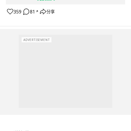
359
81
分享
↗
ADVERTISEMENT