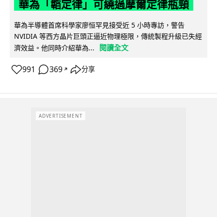
華為「韜定律」可繞過摩爾定律瓶頸
華為半導體首席科學家廖恒罕見接受近 5 小時專訪，警告
NVIDIA 等西方晶片巨頭正逼近物理極限，傳統製程升級已失經
閱讀全文
濟效益。他同時介紹華為...
991
369
分享
↗
ADVERTISEMENT