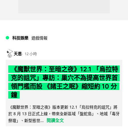
科技娛樂
遊戲情報
天恩
12 小時
《魔獸世界：至暗之夜》12.1 「烏拉特
克的詛咒」專訪：巢穴不為提高世界首
領門檻而設 《諸王之眠》縮短約 10 分
鐘
《魔獸世界：至暗之夜》版本更新 12.1「烏拉特克的詛咒」將
於 8 月 13 日正式上線，帶來全新區域「盤蛇島」、地城「毒牙
閱讀全文
祭壇」、新型態世...