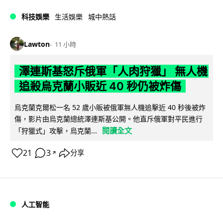
科技娛樂
生活娛樂
城中熱話
Lawton
11 小時
澤連斯基怒斥俄軍「人肉狩獵」 無人機
追殺烏克蘭小販近 40 秒仍被炸傷
烏克蘭克爾松一名 52 歲小販被俄軍無人機追擊近 40 秒後被炸
傷，影片由烏克蘭總統澤連斯基公開。他直斥俄軍對平民進行
閱讀全文
「狩獵式」攻擊，烏克蘭...
21
3
分享
↗
人工智能