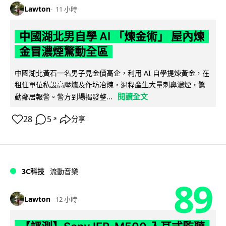
Lawton
11 小時
中國湖北男自學 AI 「煉金術」 屋內煉
金冒濃煙驚動全區
中國湖北黃石一名男子見金價高企，利用 AI 自學提煉黃金，在
租住單位私設高壓爐及作坊冶煉，過程產生大量刺鼻濃煙，驚
閱讀全文
動鄰居報警。警方到場揭發整...
28
5
分享
↗
3C科技
流動音樂
89
Lawton
12 小時