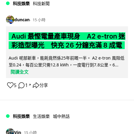
科技娛樂
科技新聞
duncan
15 小時
Audi 最慳電量產車現身 A2 e-tron 迷
彩造型曝光 快充 26 分鐘充滿 8 成電
Audi 呢部新車，能耗竟然係25年前嘅一半。 A2 e-tron 風阻低
至0.24，每百公里只需12.8 kWh，一度電行到7.8公里。6...
閱讀全文
5
1
分享
↗
科技娛樂
生活娛樂
城中熱話
Vin
15 小時