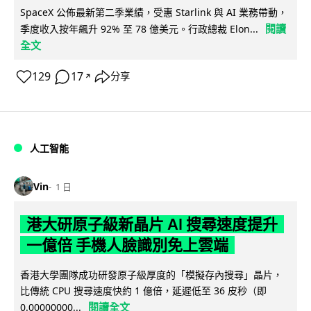
SpaceX 公佈最新第二季業績，受惠 Starlink 與 AI 業務帶動，
閱讀
季度收入按年飆升 92% 至 78 億美元。行政總裁 Elon...
全文
129
17
分享
↗
人工智能
Vin
1 日
港大研原子級新晶片 AI 搜尋速度提升
一億倍 手機人臉識別免上雲端
香港大學團隊成功研發原子級厚度的「模擬存內搜尋」晶片，
比傳統 CPU 搜尋速度快約 1 億倍，延遲低至 36 皮秒（即
閱讀全文
0.00000000...