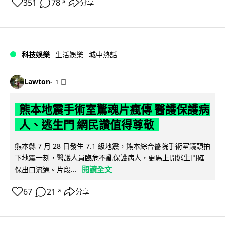
351
78
分享
↗
科技娛樂
生活娛樂
城中熱話
Lawton
1 日
熊本地震手術室驚魂片瘋傳 醫護保護病
人、逃生門 網民讚值得尊敬
熊本縣 7 月 28 日發生 7.1 級地震，熊本綜合醫院手術室鏡頭拍
下地震一刻，醫護人員臨危不亂保護病人，更馬上開逃生門確
閱讀全文
保出口流通。片段...
67
21
分享
↗