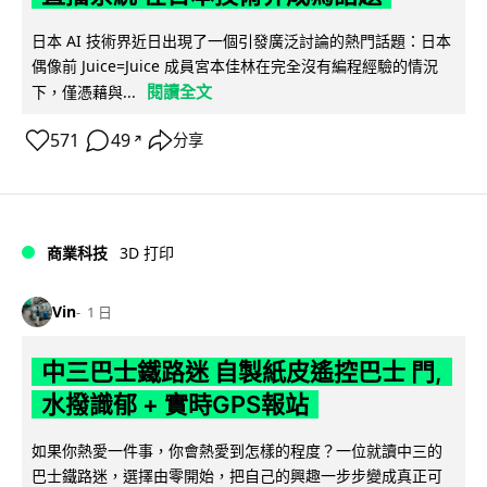
日本 AI 技術界近日出現了一個引發廣泛討論的熱門話題：日本
偶像前 Juice=Juice 成員宮本佳林在完全沒有編程經驗的情況
閱讀全文
下，僅憑藉與...
571
49
分享
↗
商業科技
3D 打印
Vin
1 日
中三巴士鐵路迷 自製紙皮遙控巴士 門,
水撥識郁 + 實時GPS報站
如果你熱愛一件事，你會熱愛到怎樣的程度？一位就讀中三的
巴士鐵路迷，選擇由零開始，把自己的興趣一步步變成真正可