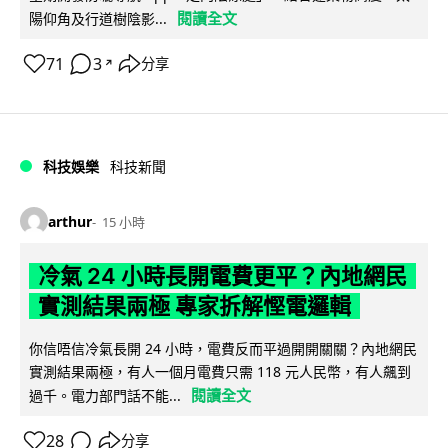
閱讀全文
陽仰角及行道樹陰影...
71
3
分享
↗
科技娛樂
科技新聞
arthur
15 小時
冷氣 24 小時長開電費更平？內地網民
實測結果兩極 專家拆解慳電邏輯
你信唔信冷氣長開 24 小時，電費反而平過開開關關？內地網民
實測結果兩極，有人一個月電費只需 118 元人民幣，有人飆到
閱讀全文
過千。電力部門話不能...
28
分享