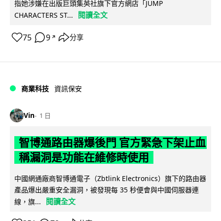
指她涉嫌在出版巨頭集英社旗下官方網店「JUMP
閱讀全文
CHARACTERS ST...
75
9
分享
↗
商業科技
資訊保安
Vin
1 日
智博通路由器爆後門 官方緊急下架止血
稱漏洞是功能在維修時使用
中國網通廠商智博通電子（Zbtlink Electronics）旗下的路由器
產品爆出嚴重安全漏洞，被發現每 35 秒便會與中國伺服器連
閱讀全文
線，旗...