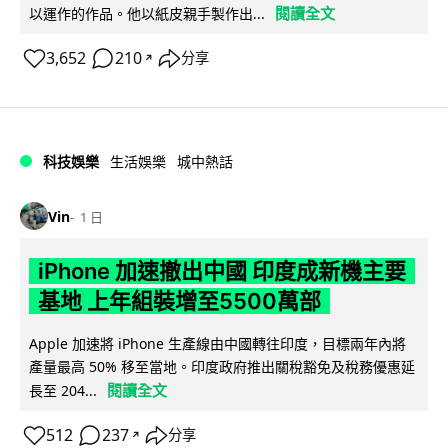
閱讀全文
以運作的作品。他以紙皮親手製作出...
3,652
210
分享
↗
科技娛樂
生活娛樂
城中熱話
Vin
1 日
iPhone 加速撤出中國 印度成新機主要
基地 上年組裝增至5500萬部
Apple 加速將 iPhone 生產線由中國轉往印度，目標兩年內將
產量最高 50% 移至當地。印度政府推出關稅豁免及稅務優惠延
閱讀全文
長至 204...
512
237
分享
↗