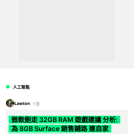
人工智能
Lawton
1 日
微軟刪走 32GB RAM 遊戲建議 分析:
為 8GB Surface 銷售鋪路 連自家