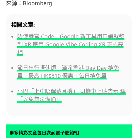
來源：Bloomberg
相關文章:
唔使識寫 Code！Google 新工具用口講就整
到 XR 應用 Google Vibe Coding XR 正式亮
相
節日出行唔使煩 滴滴香港 Day Day 搶免
單 最高 HK$310 優惠＋每日搶免單
小巴「上車唔俾戴耳機」 司機車上貼告示 稱
「以免無法溝通」
📮
更多精彩文章每日送到電子郵箱