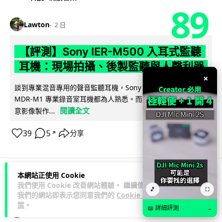
89
Lawton
2 日
【評測】Sony IER-M500 入耳式監聽
耳機：現場拍攝、後製監聽與人聲利器
×
談到專業混音專用的聲音監聽耳機，Sony 經典 MDR-7506 到
MDR-M1 專業錄音室耳機都為人熟悉。而現在舞台製作者與創
閱讀全文
意影像製作...
39
5
分享
↗
本網站正使用 Cookie
科技娛樂
遊戲情報
我們使用 Cookie 改善網站體驗。 繼續使用
🎵
⛶
我們的網站即表示您同意我們的
Cookie 政
策
。
📖 詳細評測
→
天恩
2 日