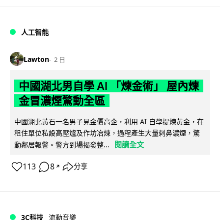
人工智能
Lawton
2 日
中國湖北男自學 AI 「煉金術」 屋內煉
金冒濃煙驚動全區
中國湖北黃石一名男子見金價高企，利用 AI 自學提煉黃金，在
租住單位私設高壓爐及作坊冶煉，過程產生大量刺鼻濃煙，驚
閱讀全文
動鄰居報警。警方到場揭發整...
113
8
分享
↗
3C科技
流動音樂