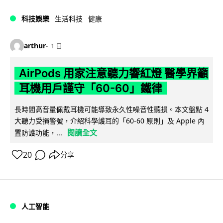
科技娛樂
生活科技
健康
arthur
1 日
AirPods 用家注意聽力響紅燈 醫學界籲
耳機用戶謹守「60-60」鐵律
長時間高音量佩戴耳機可能導致永久性噪音性聽損。本文盤點 4
大聽力受損警號，介紹科學護耳的「60-60 原則」及 Apple 內
閱讀全文
置防護功能，...
20
分享
人工智能