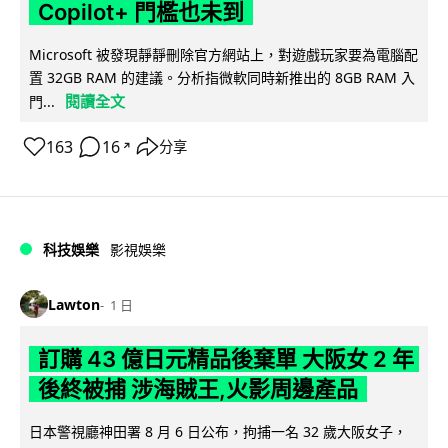
Copilot+ 門檻也未到
Microsoft 被發現靜靜刪除官方網站上，對遊戲玩家要為電腦配
置 32GB RAM 的建議。分析指微軟同時新推出的 8GB RAM 入
閱讀全文
門...
163
16
分享
↗
科技娛樂
影視娛樂
Lawton
1 日
訂購 43 億日元精品後棄單 大阪女 2 年
後終被捕 涉海賊王,火影周邊產品
日本警視廳神田署 8 月 6 日公布，拘捕一名 32 歲大阪女子，