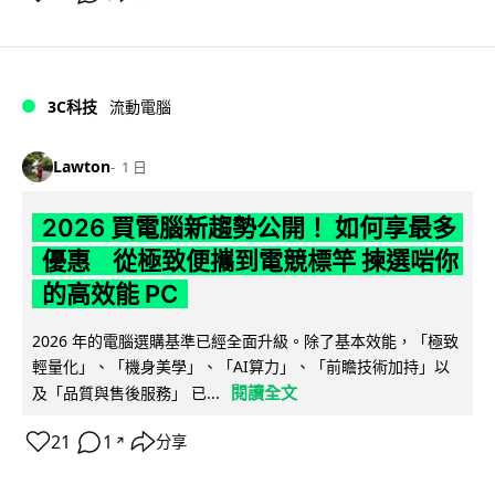
3C科技
流動電腦
Lawton
1 日
2026 買電腦新趨勢公開！ 如何享最多
優惠 從極致便攜到電競標竿 揀選啱你
的高效能 PC
2026 年的電腦選購基準已經全面升級。除了基本效能，「極致
輕量化」、「機身美學」、「AI算力」、「前瞻技術加持」以
閱讀全文
及「品質與售後服務」 已...
21
1
分享
↗