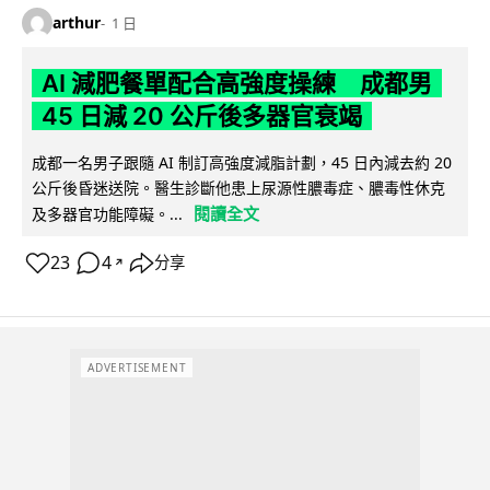
arthur
1 日
AI 減肥餐單配合高強度操練 成都男
45 日減 20 公斤後多器官衰竭
成都一名男子跟隨 AI 制訂高強度減脂計劃，45 日內減去約 20
公斤後昏迷送院。醫生診斷他患上尿源性膿毒症、膿毒性休克
閱讀全文
及多器官功能障礙。...
23
4
分享
↗
ADVERTISEMENT