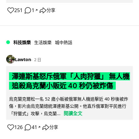
251
1
分享
↗
科技娛樂
生活娛樂
城中熱話
Lawton
2 日
澤連斯基怒斥俄軍「人肉狩獵」 無人機
追殺烏克蘭小販近 40 秒仍被炸傷
烏克蘭克爾松一名 52 歲小販被俄軍無人機追擊近 40 秒後被炸
傷，影片由烏克蘭總統澤連斯基公開。他直斥俄軍對平民進行
閱讀全文
「狩獵式」攻擊，烏克蘭...
126
41
分享
↗