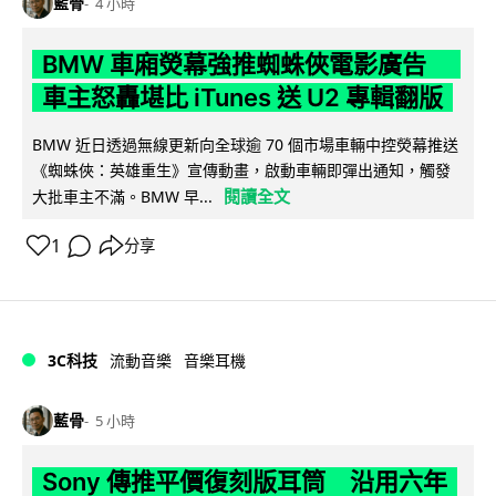
藍骨
4 小時
BMW 車廂熒幕強推蜘蛛俠電影廣告
車主怒轟堪比 iTunes 送 U2 專輯翻版
BMW 近日透過無線更新向全球逾 70 個市場車輛中控熒幕推送
《蜘蛛俠：英雄重生》宣傳動畫，啟動車輛即彈出通知，觸發
閱讀全文
大批車主不滿。BMW 早...
1
分享
3C科技
流動音樂
音樂耳機
藍骨
5 小時
Sony 傳推平價復刻版耳筒 沿用六年