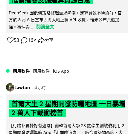
低價搶客反釀運算資源告急
DeepSeek 因低價策略掀起需求熱潮，運算資源不勝負荷，官
方於 8 月 6 日宣布即將大幅上調 API 收費，惟未公布具體加
閱讀全文
幅。事件與...
53
16
分享
↗
iOS App
應用軟件
應用軟件
Lawton
14 小時
首爾大生 2 星期開發防曬地圖 一日暴增
2 萬人下載衝榜首
【行路都要揀好有遮陰】南韓首爾大學 23 歲學生劉敏俊利用 2
星期開發防曬導航 App「走向陰涼處」，結合建築物高度、太