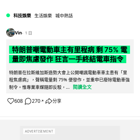
科技娛樂
生活娛樂
城中熱話
Vin
1 日
特朗普嘲電動車主有里程病 剩 75% 電
量即焦慮發作 狂言一手終結電車指令
特朗普在拉斯維加斯造勢大會上公開嘲諷電動車車主患有「里
程焦慮病」，聲稱電量剩 75% 便發作，並重申已廢除電動車強
閱讀全文
制令。惟專業車媒隨即反駁，...
608
270
分享
↗
ADVERTISEMENT