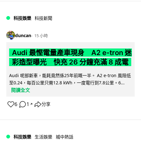
科技娛樂
科技新聞
duncan
15 小時
Audi 最慳電量產車現身 A2 e-tron 迷
彩造型曝光 快充 26 分鐘充滿 8 成電
Audi 呢部新車，能耗竟然係25年前嘅一半。 A2 e-tron 風阻低
至0.24，每百公里只需12.8 kWh，一度電行到7.8公里。6...
閱讀全文
6
1
分享
↗
科技娛樂
生活娛樂
城中熱話