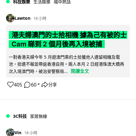
科技娛樂
生活娛樂
城中熱話
Lawton
18 小時
港夫婦澳門的士拾相機 據為己有被的士
Cam 睇到 2 個月後再入境被捕
一對香港夫婦今年 5 月遊澳門乘的士拾獲他人遺留相機及電
池，拾遺不報並帶返香港自用。兩人本月 2 日經港珠澳大橋再
閱讀全文
次入境澳門時，被治安警察局...
405
60
分享
↗
3C科技
家居無線
Vin
18 小時