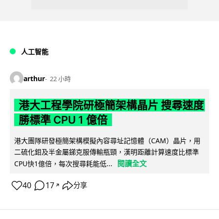
人工智能
arthur
22 小時
港大工程學院研極簡架構晶片 搜尋速度
勝標準 CPU 1 億倍
港大團隊研發極簡架構模擬內容尋址記憶體（CAM）晶片，用
二硫化鉬及半金屬銻克服傳輸瓶頸，漢明距離計算速度比標準
閱讀全文
CPU快1億倍，每次搜尋耗能低...
40
17
分享
↗