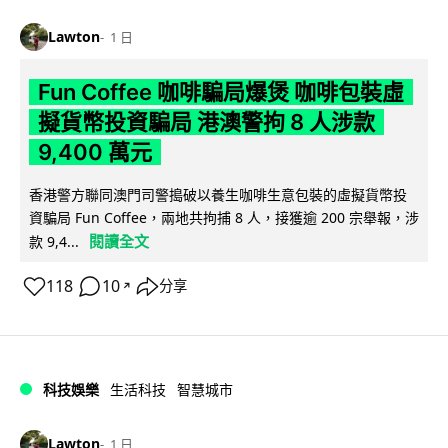
Lawton
1 日
Fun Coffee 咖啡騙局爆煲 咖啡包裝虛
擬貨幣投資騙局 港澳警拘 8 人涉款
9,400 萬元
香港警方聯同澳門司警搗破以養生咖啡生意包裝的虛擬貨幣投
資騙局 Fun Coffee，兩地共拘捕 8 人，接獲逾 200 宗舉報，涉
閱讀全文
款 9,4...
118
10
分享
↗
科技娛樂
生活科技
智慧城市
Lawton
1 日