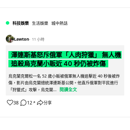
科技娛樂
生活娛樂
城中熱話
Lawton
11 小時
澤連斯基怒斥俄軍「人肉狩獵」 無人機
追殺烏克蘭小販近 40 秒仍被炸傷
烏克蘭克爾松一名 52 歲小販被俄軍無人機追擊近 40 秒後被炸
傷，影片由烏克蘭總統澤連斯基公開。他直斥俄軍對平民進行
閱讀全文
「狩獵式」攻擊，烏克蘭...
38
12
分享
↗