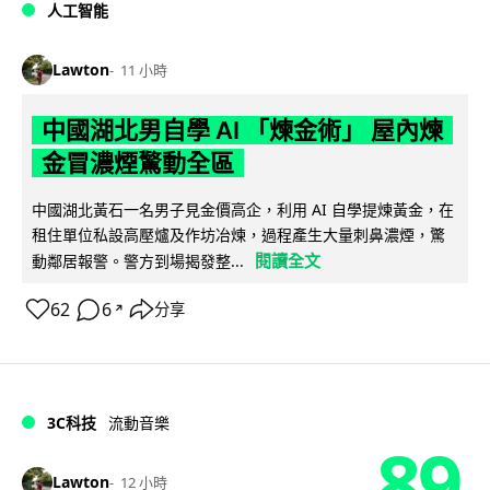
人工智能
Lawton
11 小時
中國湖北男自學 AI 「煉金術」 屋內煉
金冒濃煙驚動全區
中國湖北黃石一名男子見金價高企，利用 AI 自學提煉黃金，在
租住單位私設高壓爐及作坊冶煉，過程產生大量刺鼻濃煙，驚
閱讀全文
動鄰居報警。警方到場揭發整...
62
6
分享
↗
3C科技
流動音樂
89
Lawton
12 小時