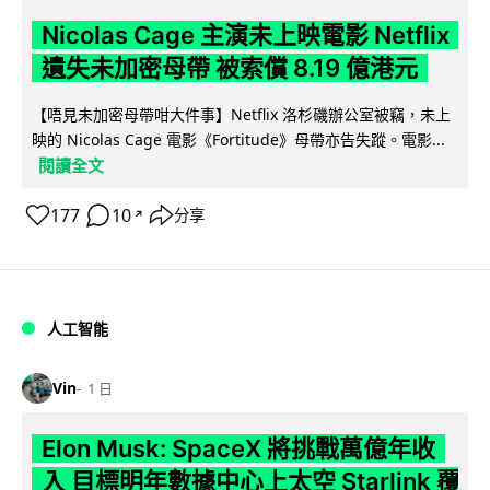
Nicolas Cage 主演未上映電影 Netflix
遺失未加密母帶 被索償 8.19 億港元
【唔見未加密母帶咁大件事】Netflix 洛杉磯辦公室被竊，未上
映的 Nicolas Cage 電影《Fortitude》母帶亦告失蹤。電影...
閱讀全文
177
10
分享
↗
人工智能
Vin
1 日
Elon Musk: SpaceX 將挑戰萬億年收
入 目標明年數據中心上太空 Starlink 覆