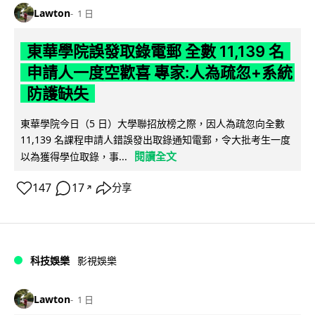
Lawton
1 日
東華學院誤發取錄電郵 全數 11,139 名
申請人一度空歡喜 專家:人為疏忽+系統
防護缺失
東華學院今日（5 日）大學聯招放榜之際，因人為疏忽向全數
11,139 名課程申請人錯誤發出取錄通知電郵，令大批考生一度
閱讀全文
以為獲得學位取錄，事...
147
17
分享
↗
科技娛樂
影視娛樂
Lawton
1 日