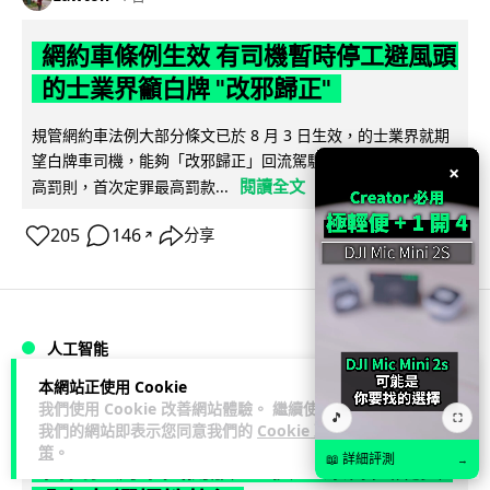
網約車條例生效 有司機暫時停工避風頭
的士業界籲白牌 "改邪歸正"
規管網約車法例大部分條文已於 8 月 3 日生效，的士業界就期
望白牌車司機，能夠「改邪歸正」回流駕駛的士。新例大幅提
×
閱讀全文
高罰則，首次定罪最高罰款...
205
146
分享
↗
人工智能
本網站正使用 Cookie
Lawton
我們使用 Cookie 改善網站體驗。 繼續使用
1 日
🎵
⛶
我們的網站即表示您同意我們的
Cookie 政
策
。
📖 詳細評測
→
白宮拒測中國開放 AI 模型 業界質疑安