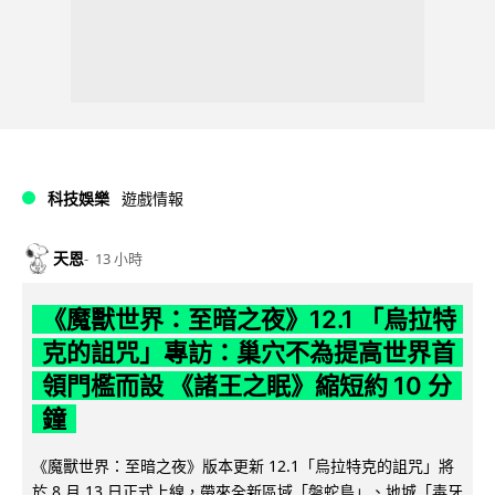
科技娛樂
遊戲情報
天恩
13 小時
《魔獸世界：至暗之夜》12.1 「烏拉特
克的詛咒」專訪：巢穴不為提高世界首
領門檻而設 《諸王之眠》縮短約 10 分
鐘
《魔獸世界：至暗之夜》版本更新 12.1「烏拉特克的詛咒」將
於 8 月 13 日正式上線，帶來全新區域「盤蛇島」、地城「毒牙