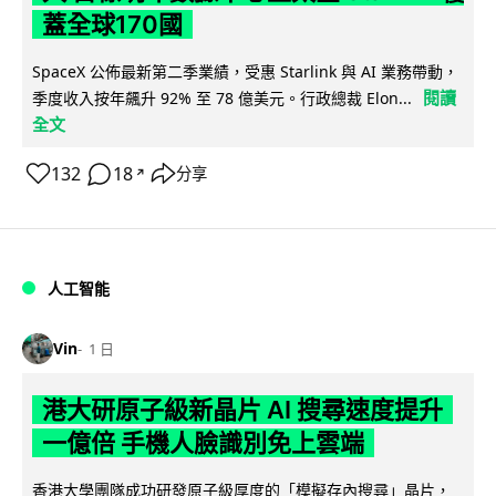
蓋全球170國
SpaceX 公佈最新第二季業績，受惠 Starlink 與 AI 業務帶動，
閱讀
季度收入按年飆升 92% 至 78 億美元。行政總裁 Elon...
全文
132
18
分享
↗
人工智能
Vin
1 日
港大研原子級新晶片 AI 搜尋速度提升
一億倍 手機人臉識別免上雲端
香港大學團隊成功研發原子級厚度的「模擬存內搜尋」晶片，