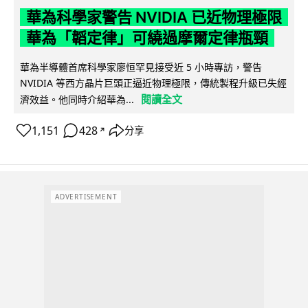
華為科學家警告 NVIDIA 已近物理極限
華為「韜定律」可繞過摩爾定律瓶頸
華為半導體首席科學家廖恒罕見接受近 5 小時專訪，警告
NVIDIA 等西方晶片巨頭正逼近物理極限，傳統製程升級已失經
閱讀全文
濟效益。他同時介紹華為...
1,151
428
分享
↗
ADVERTISEMENT