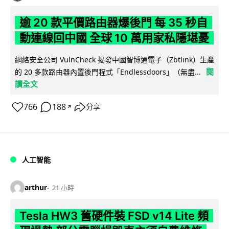
逾 20 款平價路由器爆後門 每 35 秒自
動連線回中國 全球 10 萬用家私隱堪憂
網絡安全公司 VulnCheck 揭發中國智博通電子（Zbtlink）生產
閱
的 20 多款路由器內置後門程式「Endlessdoors」（無盡...
讀全文
766
188
分享
↗
人工智能
arthur
21 小時
Tesla HW3 舊硬件裝 FSD v14 Lite 頻