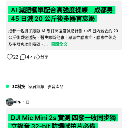
AI 減肥餐單配合高強度操練 成都男
45 日減 20 公斤後多器官衰竭
成都一名男子跟隨 AI 制訂高強度減脂計劃，45 日內減去約 20
公斤後昏迷送院。醫生診斷他患上尿源性膿毒症、膿毒性休克
閱讀全文
及多器官功能障礙。...
22
4
分享
↗
3C科技
家居無線
影音產品
Vin
1 日
DJI Mic Mini 2s 實測 四發一收同步獨
立錄音 32-bit 防爆咪拍片必備