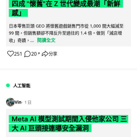
四成 "懷舊"在 Z 世代變成最潮「新鮮
感」
日本零售巨頭 GEO 將懷舊遊戲銷售門市從 1,000 間大幅減至
99 間，但銷售額卻不降反升至過往的 1.4 倍。做到「減店增
閱讀全文
收」奇蹟，...
251
20
分享
↗
人工智能
Vin
1 日
Meta AI 模型測試期間入侵他家公司 三
大 AI 巨頭接連曝安全漏洞