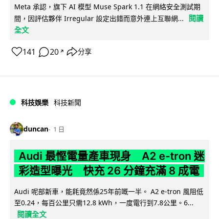
Meta 承認，旗下 AI 模型 Muse Spark 1.1 在網絡安全測試期
閱讀
間，因評估夥伴 Irregular 設定出錯而意外連上互聯網...
全文
141
20
分享
↗
科技娛樂
科技新聞
duncan
1 日
Audi 最慳電量產車現身 A2 e-tron 迷
彩造型曝光 快充 26 分鐘充滿 8 成電
Audi 呢部新車，能耗竟然係25年前嘅一半。 A2 e-tron 風阻低
至0.24，每百公里只需12.8 kWh，一度電行到7.8公里。6...
閱讀全文