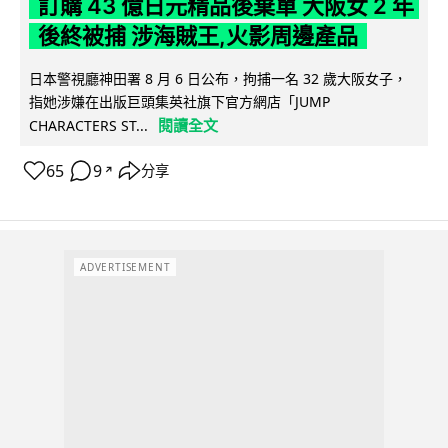
訂購 43 億日元精品後棄單 大阪女 2 年
後終被捕 涉海賊王,火影周邊產品
日本警視廳神田署 8 月 6 日公布，拘捕一名 32 歲大阪女子，
指她涉嫌在出版巨頭集英社旗下官方網店「JUMP
閱讀全文
CHARACTERS ST...
65
9
分享
↗
ADVERTISEMENT