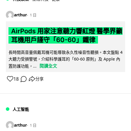
arthur
1 日
AirPods 用家注意聽力響紅燈 醫學界籲
耳機用戶謹守「60-60」鐵律
長時間高音量佩戴耳機可能導致永久性噪音性聽損。本文盤點 4
大聽力受損警號，介紹科學護耳的「60-60 原則」及 Apple 內
閱讀全文
置防護功能，...
18
分享
人工智能
arthur
1 日