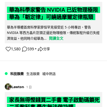
華為科學家警告 NVIDIA 已近物理極限
華為「韜定律」可繞過摩爾定律瓶頸
華為半導體首席科學家廖恒罕見接受近 5 小時專訪，警告
NVIDIA 等西方晶片巨頭正逼近物理極限，傳統製程升級已失經
閱讀全文
濟效益。他同時介紹華為...
1,580
599
分享
↗
科技娛樂
生活娛樂
城中熱話
Lawton
1 日
家長無得慳錢買二手書 電子啟動碼鎖死