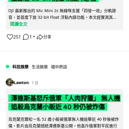
DJI 最新推出的 Mic Mini 2s 無線咪支援「四發一收」分軌錄
音，並首度下放 32-bit Float 浮點內錄功能。本文經實測其...
閱讀全文
251
1
分享
↗
科技娛樂
生活娛樂
城中熱話
Lawton
1 日
澤連斯基怒斥俄軍「人肉狩獵」 無人機
追殺烏克蘭小販近 40 秒仍被炸傷
烏克蘭克爾松一名 52 歲小販被俄軍無人機追擊近 40 秒後被炸
傷，影片由烏克蘭總統澤連斯基公開。他直斥俄軍對平民進行