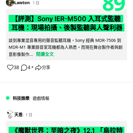
89
Lawton
1 日
【評測】Sony IER-M500 入耳式監聽
耳機：現場拍攝、後製監聽與人聲利器
談到專業混音專用的聲音監聽耳機，Sony 經典 MDR-7506 到
MDR-M1 專業錄音室耳機都為人熟悉。而現在舞台製作者與創
閱讀全文
意影像製作...
38
4
分享
↗
科技娛樂
遊戲情報
天恩
1 日
《魔獸世界：至暗之夜》12.1 「烏拉特