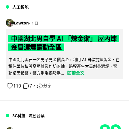
人工智能
Lawton
1 日
中國湖北男自學 AI 「煉金術」 屋內煉
金冒濃煙驚動全區
中國湖北黃石一名男子見金價高企，利用 AI 自學提煉黃金，在
租住單位私設高壓爐及作坊冶煉，過程產生大量刺鼻濃煙，驚
閱讀全文
動鄰居報警。警方到場揭發整...
110
7
分享
↗
3C科技
流動音樂