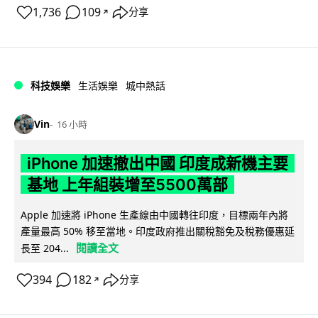
1,736
109
分享
↗
科技娛樂
生活娛樂
城中熱話
Vin
16 小時
iPhone 加速撤出中國 印度成新機主要
基地 上年組裝增至5500萬部
Apple 加速將 iPhone 生產線由中國轉往印度，目標兩年內將
產量最高 50% 移至當地。印度政府推出關稅豁免及稅務優惠延
閱讀全文
長至 204...
394
182
分享
↗