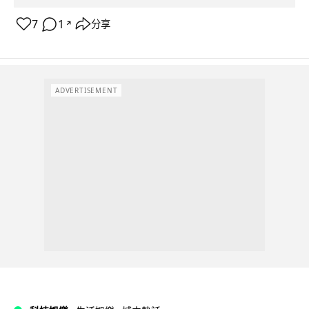
7
1
分享
↗
ADVERTISEMENT