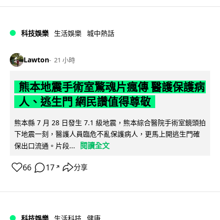
科技娛樂
生活娛樂
城中熱話
Lawton
21 小時
熊本地震手術室驚魂片瘋傳 醫護保護病
人、逃生門 網民讚值得尊敬
熊本縣 7 月 28 日發生 7.1 級地震，熊本綜合醫院手術室鏡頭拍
下地震一刻，醫護人員臨危不亂保護病人，更馬上開逃生門確
閱讀全文
保出口流通。片段...
66
17
分享
↗
科技娛樂
生活科技
健康