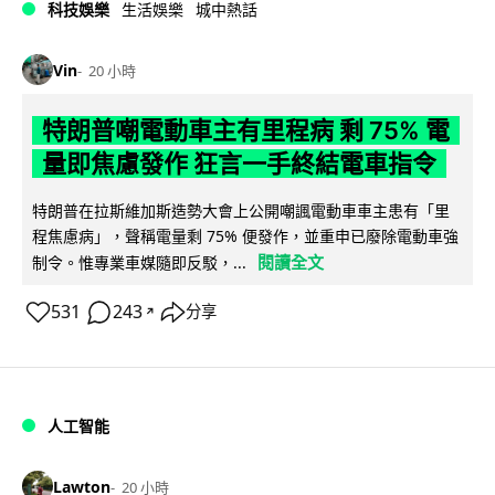
科技娛樂
生活娛樂
城中熱話
Vin
20 小時
特朗普嘲電動車主有里程病 剩 75% 電
量即焦慮發作 狂言一手終結電車指令
特朗普在拉斯維加斯造勢大會上公開嘲諷電動車車主患有「里
程焦慮病」，聲稱電量剩 75% 便發作，並重申已廢除電動車強
閱讀全文
制令。惟專業車媒隨即反駁，...
531
243
分享
↗
人工智能
Lawton
20 小時