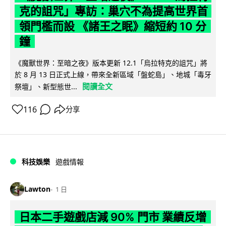
克的詛咒」專訪：巢穴不為提高世界首
領門檻而設 《諸王之眠》縮短約 10 分
鐘
《魔獸世界：至暗之夜》版本更新 12.1「烏拉特克的詛咒」將
於 8 月 13 日正式上線，帶來全新區域「盤蛇島」、地城「毒牙
閱讀全文
祭壇」、新型態世...
116
分享
科技娛樂
遊戲情報
Lawton
1 日
日本二手遊戲店減 90% 門市 業績反增