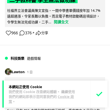
二手教科書 學生無法做功課
社福界立法會議員陳文宜指，一間中學書單價錢按年加 14.7%
遠超通漲，令家長難以負擔。而且電子教材啟動碼這項設計，
閱讀全文
令學生無法完成功課，二手...
966
376
分享
↗
科技娛樂
遊戲情報
Lawton
1 日
PlayStation 確認停產實體光碟 包裝印
本網站正使用 Cookie
我們使用 Cookie 改善網站體驗。 繼續使用
出重要通告 2028 年 1 月後不出光碟遊
我們的網站即表示您同意我們的
Cookie 政
戲
策
。