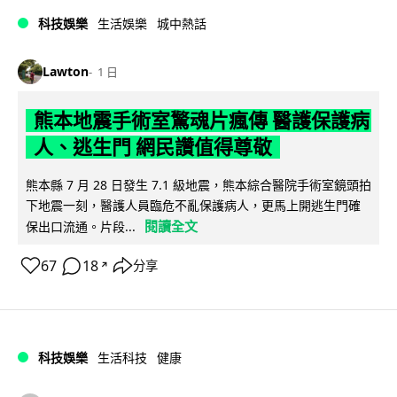
科技娛樂
生活娛樂
城中熱話
Lawton
1 日
熊本地震手術室驚魂片瘋傳 醫護保護病
人、逃生門 網民讚值得尊敬
熊本縣 7 月 28 日發生 7.1 級地震，熊本綜合醫院手術室鏡頭拍
下地震一刻，醫護人員臨危不亂保護病人，更馬上開逃生門確
閱讀全文
保出口流通。片段...
67
18
分享
↗
科技娛樂
生活科技
健康