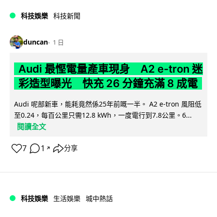
科技娛樂
科技新聞
duncan
1 日
Audi 最慳電量產車現身 A2 e-tron 迷
彩造型曝光 快充 26 分鐘充滿 8 成電
Audi 呢部新車，能耗竟然係25年前嘅一半。 A2 e-tron 風阻低
至0.24，每百公里只需12.8 kWh，一度電行到7.8公里。6...
閱讀全文
7
1
分享
↗
科技娛樂
生活娛樂
城中熱話