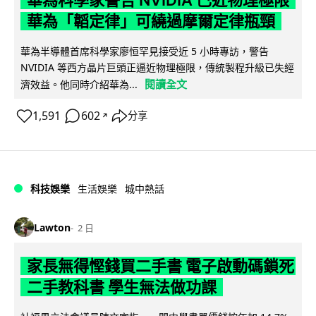
華為科學家警告 NVIDIA 已近物理極限
華為「韜定律」可繞過摩爾定律瓶頸
華為半導體首席科學家廖恒罕見接受近 5 小時專訪，警告
NVIDIA 等西方晶片巨頭正逼近物理極限，傳統製程升級已失經
閱讀全文
濟效益。他同時介紹華為...
1,591
602
分享
↗
科技娛樂
生活娛樂
城中熱話
Lawton
2 日
家長無得慳錢買二手書 電子啟動碼鎖死
二手教科書 學生無法做功課