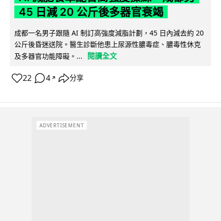
45 日減 20 公斤後多器官衰竭
成都一名男子跟隨 AI 制訂高強度減脂計劃，45 日內減去約 20
公斤後昏迷送院。醫生診斷他患上尿源性膿毒症、膿毒性休克
閱讀全文
及多器官功能障礙。...
22
4
分享
↗
ADVERTISEMENT