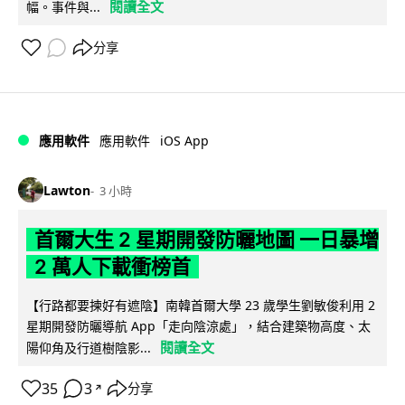
閱讀全文
幅。事件與...
分享
iOS App
應用軟件
應用軟件
Lawton
3 小時
首爾大生 2 星期開發防曬地圖 一日暴增
2 萬人下載衝榜首
【行路都要揀好有遮陰】南韓首爾大學 23 歲學生劉敏俊利用 2
星期開發防曬導航 App「走向陰涼處」，結合建築物高度、太
閱讀全文
陽仰角及行道樹陰影...
35
3
分享
↗