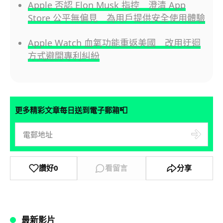
Apple 否認 Elon Musk 指控 澄清 App
Store 公平無偏見 為用戶提供安全使用體驗
Apple Watch 血氧功能重返美國 改用迂迴
方式避開專利糾紛
📮
更多精彩文章每日送到電子郵箱
讚好
0
看留言
分享
最新影片