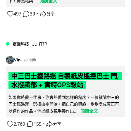
閱讀全文
下，僅憑藉與...
497
39
分享
↗
商業科技
3D 打印
Vin
20 小時
中三巴士鐵路迷 自製紙皮遙控巴士 門,
水撥識郁 + 實時GPS報站
如果你熱愛一件事，你會熱愛到怎樣的程度？一位就讀中三的
巴士鐵路迷，選擇由零開始，把自己的興趣一步步變成真正可
閱讀全文
以運作的作品。他以紙皮親手製作出...
2,769
155
分享
↗