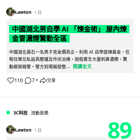
Lawton
1 日
中國湖北男自學 AI 「煉金術」 屋內煉
金冒濃煙驚動全區
中國湖北黃石一名男子見金價高企，利用 AI 自學提煉黃金，在
租住單位私設高壓爐及作坊冶煉，過程產生大量刺鼻濃煙，驚
閱讀全文
動鄰居報警。警方到場揭發整...
110
7
分享
↗
3C科技
流動音樂
89
Lawton
1 日