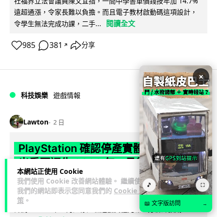
社福界立法會議員陳文宜指，一間中學書單價錢按年加 14.7%
遠超通漲，令家長難以負擔。而且電子教材啟動碼這項設計，
閱讀全文
令學生無法完成功課，二手...
985
381
分享
↗
×
科技娛樂
遊戲情報
Lawton
2 日
PlayStation 確認停產實體光碟 包裝印
出重要通告 2028 年 1 月後不出光碟遊
本網站正使用 Cookie
戲
我們使用 Cookie 改善網站體驗。 繼續使用
🎵
⛶
我們的網站即表示您同意我們的
Cookie 政
Sony 已在 PS5 主機包裝加貼提示貼紙，重申官方 7 月已公布
策
。
📖 文字版訪問
→
計劃：2028 年 1 月起停產新遊戲實體光碟。分析師預期 PS6