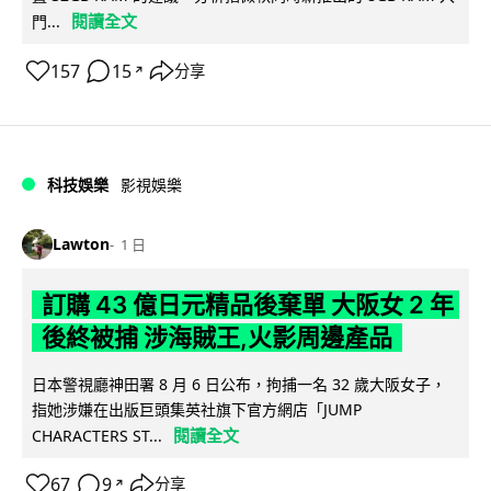
閱讀全文
門...
157
15
分享
↗
科技娛樂
影視娛樂
Lawton
1 日
訂購 43 億日元精品後棄單 大阪女 2 年
後終被捕 涉海賊王,火影周邊產品
日本警視廳神田署 8 月 6 日公布，拘捕一名 32 歲大阪女子，
指她涉嫌在出版巨頭集英社旗下官方網店「JUMP
閱讀全文
CHARACTERS ST...
67
9
分享
↗