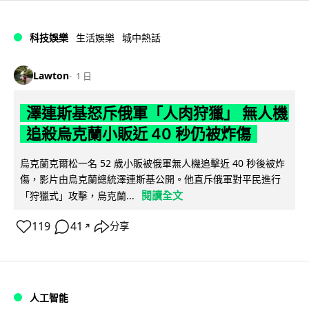
科技娛樂
生活娛樂
城中熱話
Lawton
1 日
澤連斯基怒斥俄軍「人肉狩獵」 無人機
追殺烏克蘭小販近 40 秒仍被炸傷
烏克蘭克爾松一名 52 歲小販被俄軍無人機追擊近 40 秒後被炸
傷，影片由烏克蘭總統澤連斯基公開。他直斥俄軍對平民進行
閱讀全文
「狩獵式」攻擊，烏克蘭...
119
41
分享
↗
人工智能