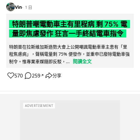
Vin
1 日
特朗普嘲電動車主有里程病 剩 75% 電
量即焦慮發作 狂言一手終結電車指令
特朗普在拉斯維加斯造勢大會上公開嘲諷電動車車主患有「里
程焦慮病」，聲稱電量剩 75% 便發作，並重申已廢除電動車強
閱讀全文
制令。惟專業車媒隨即反駁，...
570
259
分享
↗
ADVERTISEMENT