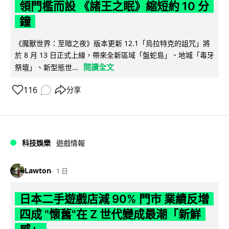
領門檻而設 《諸王之眠》縮短約 10 分
鐘
《魔獸世界：至暗之夜》版本更新 12.1「烏拉特克的詛咒」將
於 8 月 13 日正式上線，帶來全新區域「盤蛇島」、地城「毒牙
閱讀全文
祭壇」、新型態世...
116
分享
科技娛樂
遊戲情報
Lawton
1 日
日本二手遊戲店減 90% 門市 業績反增
四成 "懷舊"在 Z 世代變成最潮「新鮮