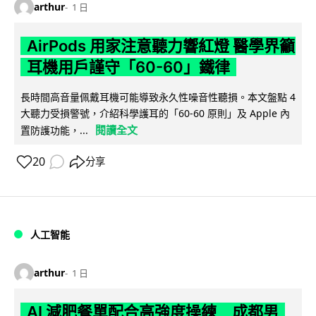
arthur
1 日
AirPods 用家注意聽力響紅燈 醫學界籲
耳機用戶謹守「60-60」鐵律
長時間高音量佩戴耳機可能導致永久性噪音性聽損。本文盤點 4
大聽力受損警號，介紹科學護耳的「60-60 原則」及 Apple 內
閱讀全文
置防護功能，...
20
分享
人工智能
arthur
1 日
AI 減肥餐單配合高強度操練 成都男