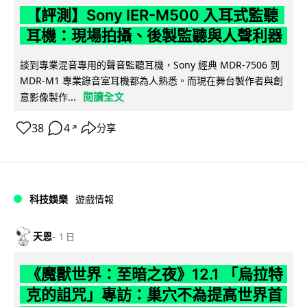
【評測】Sony IER-M500 入耳式監聽
耳機：現場拍攝、後製監聽與人聲利器
談到專業混音專用的聲音監聽耳機，Sony 經典 MDR-7506 到
MDR-M1 專業錄音室耳機都為人熟悉。而現在舞台製作者與創
閱讀全文
意影像製作...
38
4
分享
↗
科技娛樂
遊戲情報
天恩
1 日
《魔獸世界：至暗之夜》12.1 「烏拉特
克的詛咒」專訪：巢穴不為提高世界首