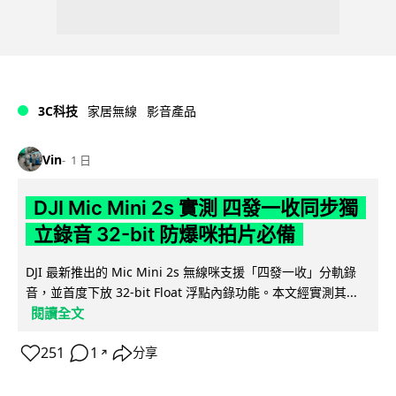
3C科技
家居無線
影音產品
Vin
1 日
DJI Mic Mini 2s 實測 四發一收同步獨
立錄音 32-bit 防爆咪拍片必備
DJI 最新推出的 Mic Mini 2s 無線咪支援「四發一收」分軌錄
音，並首度下放 32-bit Float 浮點內錄功能。本文經實測其...
閱讀全文
251
1
分享
↗