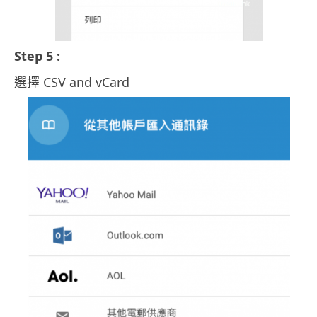
Step 5 :
選擇 CSV and vCard