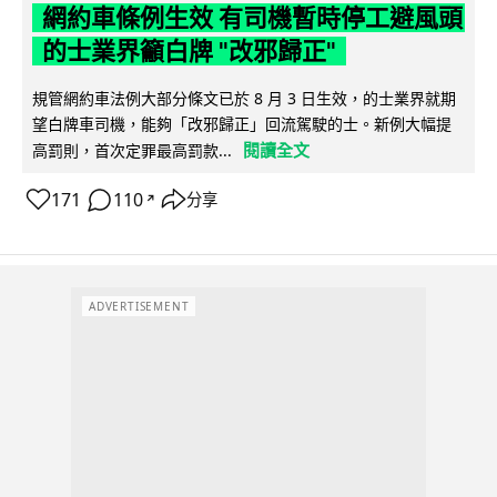
網約車條例生效 有司機暫時停工避風頭
的士業界籲白牌 "改邪歸正"
規管網約車法例大部分條文已於 8 月 3 日生效，的士業界就期
望白牌車司機，能夠「改邪歸正」回流駕駛的士。新例大幅提
閱讀全文
高罰則，首次定罪最高罰款...
171
110
分享
↗
ADVERTISEMENT