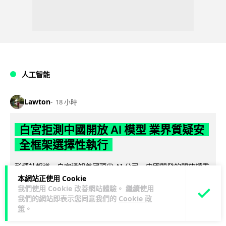
人工智能
Lawton
18 小時
白宮拒測中國開放 AI 模型 業界質疑安
全框架選擇性執行
彭博社報道，白宮通知美國頂尖 AI 公司，中國開發的開放權重
模型將不納入特朗普政府新 AI 安全框架的測試範圍。美國業界
本網站正使用 Cookie
我們使用 Cookie 改善網站體驗。 繼續使用
閱讀全文
則聯署呼籲政府不要限...
我們的網站即表示您同意我們的
Cookie 政
策
。
37
18
分享
↗