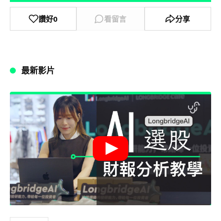
讚好
0
看留言
分享
最新影片