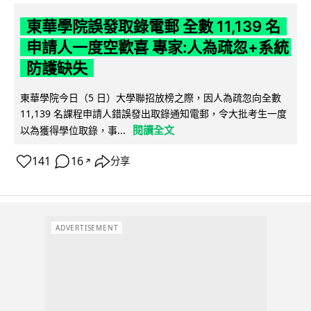
東華學院誤發取錄電郵 全數 11,139 名
申請人一度空歡喜 專家:人為疏忽+系統
防護缺失
東華學院今日（5 日）大學聯招放榜之際，因人為疏忽向全數
11,139 名課程申請人錯誤發出取錄通知電郵，令大批考生一度
閱讀全文
以為獲得學位取錄，事...
141
16
分享
↗
ADVERTISEMENT