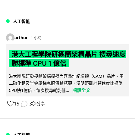
人工智能
arthur
1 小時
港大工程學院研極簡架構晶片 搜尋速度
勝標準 CPU 1 億倍
港大團隊研發極簡架構模擬內容尋址記憶體（CAM）晶片，用
二硫化鉬及半金屬銻克服傳輸瓶頸，漢明距離計算速度比標準
閱讀全文
CPU快1億倍，每次搜尋耗能低...
15
分享
人工智能