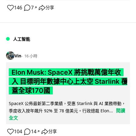
146
7
分享
↗
人工智能
Vin
16 小時
Elon Musk: SpaceX 將挑戰萬億年收
入 目標明年數據中心上太空 Starlink 覆
蓋全球170國
SpaceX 公佈最新第二季業績，受惠 Starlink 與 AI 業務帶動，
閱讀
季度收入按年飆升 92% 至 78 億美元。行政總裁 Elon...
全文
104
14
分享
↗