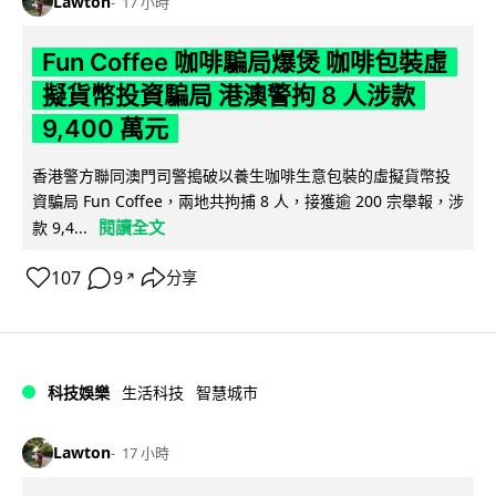
Lawton
17 小時
Fun Coffee 咖啡騙局爆煲 咖啡包裝虛
擬貨幣投資騙局 港澳警拘 8 人涉款
9,400 萬元
香港警方聯同澳門司警搗破以養生咖啡生意包裝的虛擬貨幣投
資騙局 Fun Coffee，兩地共拘捕 8 人，接獲逾 200 宗舉報，涉
閱讀全文
款 9,4...
107
9
分享
↗
科技娛樂
生活科技
智慧城市
Lawton
17 小時