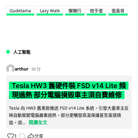
Gudetama
Lazy Walk
懶懶行
梳乎蛋
蛋黃哥
人工智能
arthur
50 分
Tesla HW3 舊硬件裝 FSD v14 Lite 頻
現過熱 部分電腦損毀車主須自費維修
Tesla 向 HW3 舊車款推送 FSD v14 Lite 系統，引發大量車主反
映自動駕駛電腦嚴重過熱，部分更觸發高溫保護甚至直接燒
閱讀全文
毀，須...
1
分享