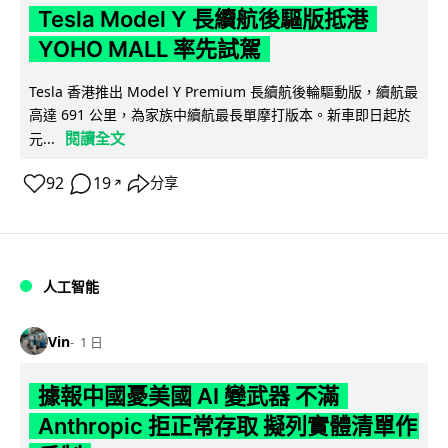
Tesla Model Y 長續航後驅版抵港
YOHO MALL 率先試駕
Tesla 香港推出 Model Y Premium 長續航後輪驅動版，續航最
高達 691 公里，為家族中續航最長單摩打版本。新車即日起於
閱讀全文
元...
92
19
分享
↗
人工智能
Vin
1 日
據報中國憂美國 AI 變武器 不滿
Anthropic 拒正常存取 擬列實體清單作