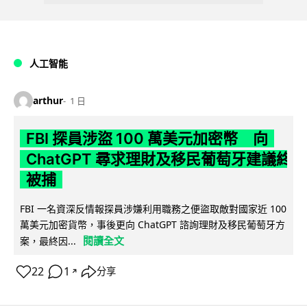
人工智能
arthur
1 日
FBI 探員涉盜 100 萬美元加密幣 向
ChatGPT 尋求理財及移民葡萄牙建議終
被捕
FBI 一名資深反情報探員涉嫌利用職務之便盜取敵對國家近 100
萬美元加密貨幣，事後更向 ChatGPT 諮詢理財及移民葡萄牙方
閱讀全文
案，最終因...
22
1
分享
↗