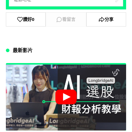
讚好
0
看留言
分享
最新影片