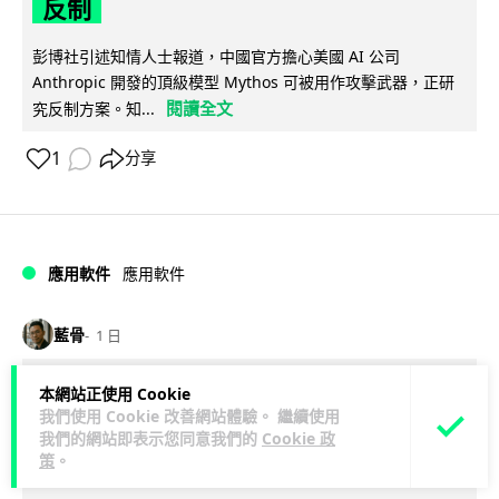
反制
彭博社引述知情人士報道，中國官方擔心美國 AI 公司
Anthropic 開發的頂級模型 Mythos 可被用作攻擊武器，正研
閱讀全文
究反制方案。知...
1
分享
應用軟件
應用軟件
藍骨
1 日
詐騙短訊源源不絕背後是個人資料外
本網站正使用 Cookie
我們使用 Cookie 改善網站體驗。 繼續使用
洩 Surfshark Antiscam Hub 由源頭
我們的網站即表示您同意我們的
Cookie 政
減少數據曝光
策
。