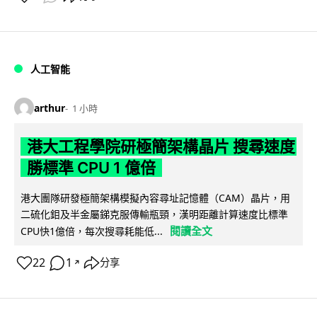
人工智能
arthur
1 小時
港大工程學院研極簡架構晶片 搜尋速度
勝標準 CPU 1 億倍
港大團隊研發極簡架構模擬內容尋址記憶體（CAM）晶片，用
二硫化鉬及半金屬銻克服傳輸瓶頸，漢明距離計算速度比標準
閱讀全文
CPU快1億倍，每次搜尋耗能低...
22
1
分享
↗