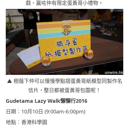
戲，贏咗仲有限定蛋黃哥小禮物。
▲ 樹蔭下仲可以慢慢
學點
摺蛋黃哥
紙模型同製作名
信片，整日都被蛋黃哥包圍呢！
Gudetama Lazy Walk懶懶行2016
日期︰10月10日 (9:00am-6:00pm)
地點︰香港科學園