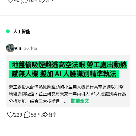
40
18
分享
人工智能
Vin
20 小時
地盤偷吸煙難逃高空法眼 勞工處出動熱
感無人機 擬加 AI 人臉識別精準執法
勞工處投入配備熱感應鏡頭的小型無人機進行高空巡邏以打擊
地盤違例吸煙，並正研究於未來一年內引入 AI 人臉識別與行為
閱讀全文
分析功能，結合三大技術進一...
229
53
分享
↗