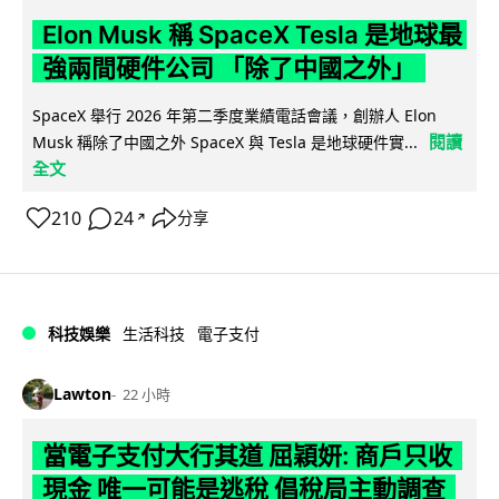
Elon Musk 稱 SpaceX Tesla 是地球最
強兩間硬件公司 「除了中國之外」
SpaceX 舉行 2026 年第二季度業績電話會議，創辦人 Elon
閱讀
Musk 稱除了中國之外 SpaceX 與 Tesla 是地球硬件實...
全文
210
24
分享
↗
科技娛樂
生活科技
電子支付
Lawton
22 小時
當電子支付大行其道 屈穎妍: 商戶只收
現金 唯一可能是逃稅 倡稅局主動調查