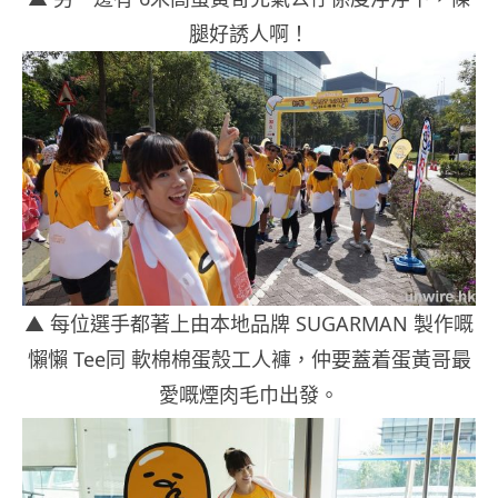
腿好誘人啊！
▲ 每位選手都著上由本地品牌 SUGARMAN 製作嘅
懶懶 Tee同 軟棉棉蛋殼工人褲，仲要蓋着蛋黃哥最
愛嘅煙肉毛巾出發。