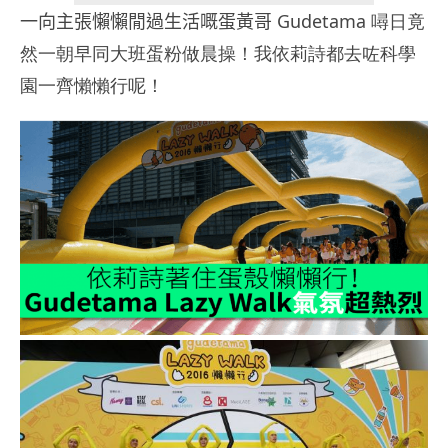
一向主張懶懶閒過生活嘅蛋黃哥
Gudetama 噚日竟
然一朝早同大班蛋粉做晨操！我依莉詩都去咗科學
園一齊懶懶行呢！