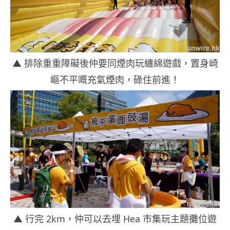
▲ 排除重重障礙後仲要同煙肉玩纏綿遊戲，
置身崎
嶇不平嘅
充
氣煙肉，碌住
前進！
▲ 行完 2km，仲可以去埋 Hea 市集玩主題攤位遊