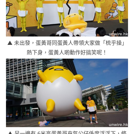
▲ 未出發，蛋黃哥同蛋黃人帶領大家做「梳乎操」
熱下身，蛋黃人啲動作好搞笑呢！
▲ 另一邊有 6米高蛋黃哥充氣公仔係度浮浮下，條