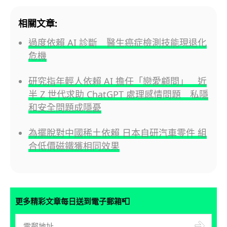
相關文章:
過度依賴 AI 診斷 醫生癌症檢測技能現退化
危機
研究指年輕人依賴 AI 擔任「戀愛顧問」 近
半 Z 世代求助 ChatGPT 處理感情問題 私隱
和安全問題成隱憂
為擺脫對中國稀土依賴 日本自研汽車零件 組
合低價磁鐵獲相同效果
📮
更多精彩文章每日送到電子郵箱