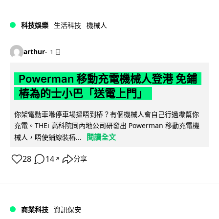
科技娛樂
生活科技
機械人
arthur
1 日
Powerman 移動充電機械人登港 免鋪
樁為的士小巴「送電上門」
你架電動車喺停車場搵唔到樁？有個機械人會自己行過嚟幫你
充電。THEi 高科院同內地公司研發出 Powerman 移動充電機
閱讀全文
械人，唔使鋪線裝樁...
28
14
分享
↗
商業科技
資訊保安