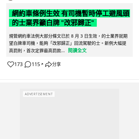
網約車條例生效 有司機暫時停工避風頭
的士業界籲白牌 "改邪歸正"
規管網約車法例大部分條文已於 8 月 3 日生效，的士業界就期
望白牌車司機，能夠「改邪歸正」回流駕駛的士。新例大幅提
閱讀全文
高罰則，首次定罪最高罰款...
173
115
分享
↗
ADVERTISEMENT