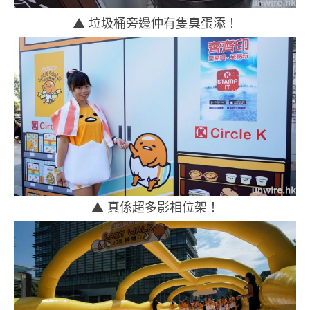
▲ 垃圾桶旁邊仲有隻臭蛋添！
▲ 真係超多影相位架！