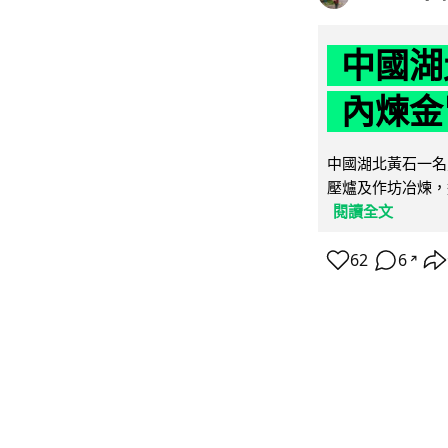
中國湖
內煉金
中國湖北黃石一名
壓爐及作坊冶煉，
閱讀全文
62
6
↗