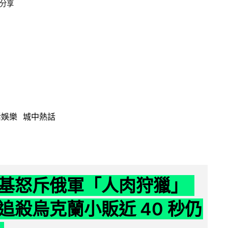
分享
活娛樂
城中熱話
基怒斥俄軍「人肉狩獵」
追殺烏克蘭小販近 40 秒仍