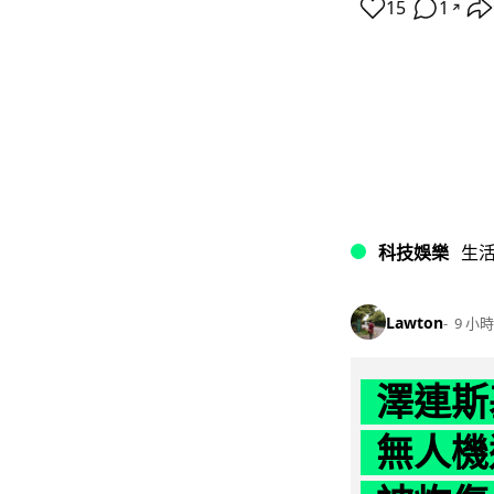
15
1
↗
科技娛樂
生
Lawton
9 小時
澤連斯
無人機