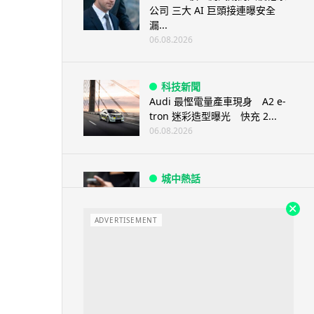
公司 三大 AI 巨頭接連曝安全
漏...
06.08.2026
科技新聞
Audi 最慳電量產車現身 A2 e-
tron 迷彩造型曝光 快充 2...
06.08.2026
城中熱話
法國 8 月 11 日出新例 未經同意
嚴禁 Cold Call 違規企...
ADVERTISEMENT
06.08.2026
人工智能
華為科學家警告 NVIDIA 已近物
理極限 華為「韜定律」可繞過