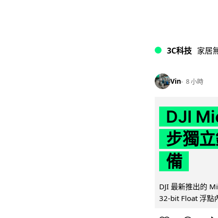
3C科技
家居
Vin
8 小時
DJI M
步獨立錄
備
DJI 最新推出的 
32-bit Float