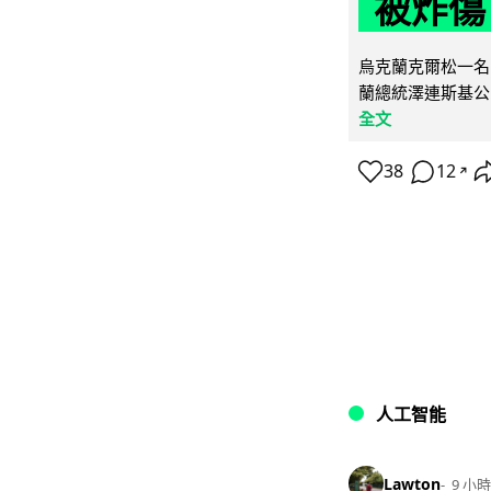
被炸傷
烏克蘭克爾松一名 
蘭總統澤連斯基公
全文
38
12
↗
人工智能
Lawton
9 小時