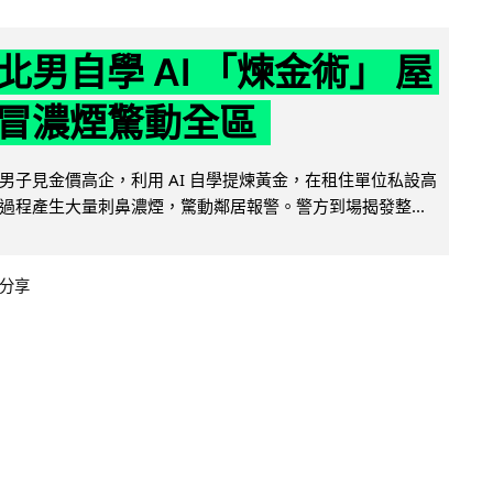
北男自學 AI 「煉金術」 屋
冒濃煙驚動全區
男子見金價高企，利用 AI 自學提煉黃金，在租住單位私設高
過程產生大量刺鼻濃煙，驚動鄰居報警。警方到場揭發整...
分享