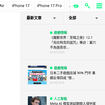
【評測】Sony IER-M500 入耳式
Air
iPhone 17
iPhone 17 Pro
AirPods Pro 3
Ap
監聽耳機：現場拍攝、後製監
聽...
06.08.2026
最新文章
全部
遊戲情報
《魔獸世界：至暗之夜》12.1
「烏拉特克的詛咒」專訪：巢穴
不為提高世...
06.08.2026
遊戲情報
日本二手遊戲店減 90% 門市 業
績反增四成 “懷...
06.08.2026
人工智能
Meta AI 模型測試期間入侵他家