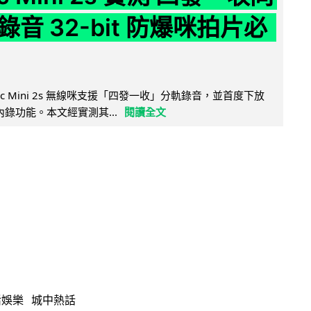
音 32-bit 防爆咪拍片必
Mic Mini 2s 無線咪支援「四發一收」分軌錄音，並首度下放
 浮點內錄功能。本文經實測其...
閱讀全文
活娛樂
城中熱話