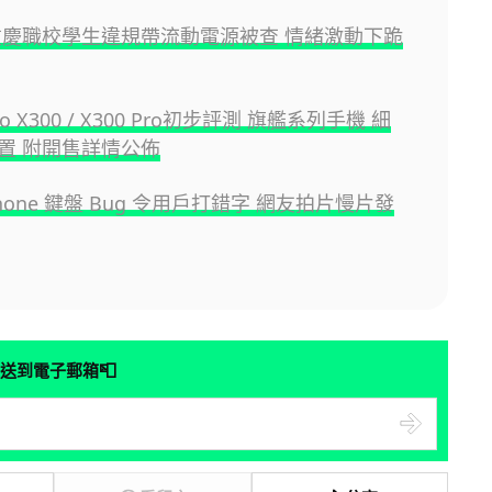
重慶職校學生違規帶流動電源被查 情緒激動下跪
ivo X300 / X300 Pro初步評測 旗艦系列手機 細
置 附開售詳情公佈
iPhone 鍵盤 Bug 令用戶打錯字 網友拍片慢片發
📮
送到電子郵箱