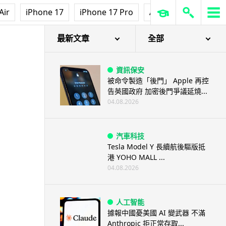
Air
iPhone 17
iPhone 17 Pro
AirPods Pro 3
Ap
最新文章
全部
資訊保安
被命令製造「後門」 Apple 再控
告英國政府 加密後門爭議延燒...
04.08.2026
汽車科技
Tesla Model Y 長續航後驅版抵
港 YOHO MALL ...
04.08.2026
人工智能
據報中國憂美國 AI 變武器 不滿
Anthropic 拒正常存取...