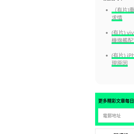
（有片)
求情
(有片) v
機旗艦配
(有片) 
現原因
更多精彩文章每日