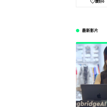
讚好
0
最新影片