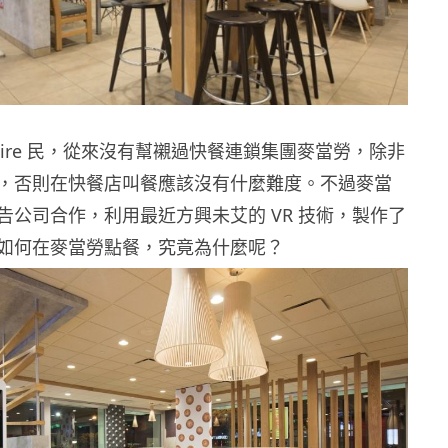
ire 民，從來沒有幫襯過快餐連鎖集團麥當勞，除非
，否則在快餐店叫餐應該沒有什麼難度。不過麥當
告公司合作，利用最近方興未艾的 VR 技術，製作了
如何在麥當勞點餐，究竟為什麼呢？