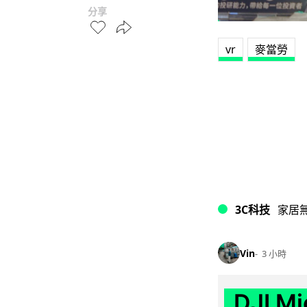
分享
vr
麥當勞
3C科技
家居
Vin
3 小時
DJI M