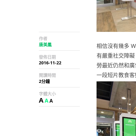
作者
唐美鳳
相信沒有幾多 W
有嚴重社交障礙
發佈日期
2016-11-22
勞最近仍然和廣
一段短片教食客
閱讀時間
2分鐘
字體大小
A
A
A