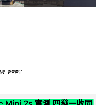
無線
影音產品
ic Mini 2s 實測 四發一收同