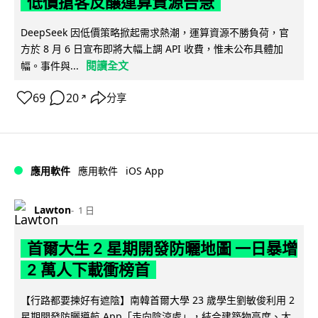
低價搶客反釀運算資源告急
DeepSeek 因低價策略掀起需求熱潮，運算資源不勝負荷，官
方於 8 月 6 日宣布即將大幅上調 API 收費，惟未公布具體加
閱讀全文
幅。事件與...
69
20
分享
↗
iOS App
應用軟件
應用軟件
Lawton
1 日
首爾大生 2 星期開發防曬地圖 一日暴增
2 萬人下載衝榜首
【行路都要揀好有遮陰】南韓首爾大學 23 歲學生劉敏俊利用 2
星期開發防曬導航 App「走向陰涼處」，結合建築物高度、太