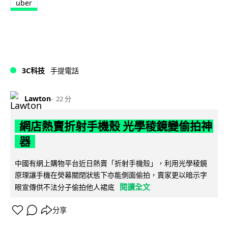
uber
3C科技
手提電話
Lawton
22 分
網店熱賣折射手機殼 光學稜鏡變偷拍神
器
中國有網上購物平台近日熱賣「折射手機殼」，利用光學稜鏡
原理讓手機在熒幕關閉狀態下亦能側面偷拍，賣家更以暗示字
閱讀全文
眼宣傳供不法分子偷拍他人裙底
分享