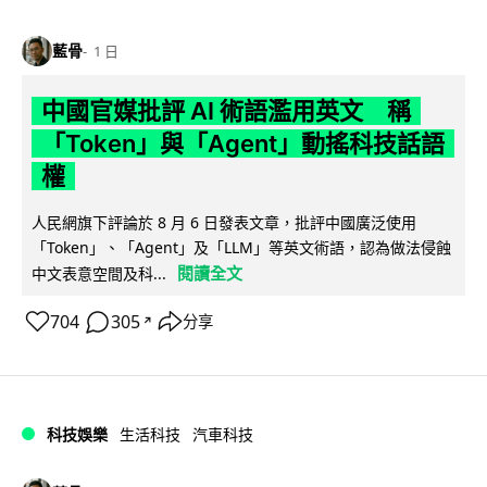
藍骨
1 日
中國官媒批評 AI 術語濫用英文 稱
「Token」與「Agent」動搖科技話語
權
人民網旗下評論於 8 月 6 日發表文章，批評中國廣泛使用
「Token」、「Agent」及「LLM」等英文術語，認為做法侵蝕
閱讀全文
中文表意空間及科...
704
305
分享
↗
科技娛樂
生活科技
汽車科技