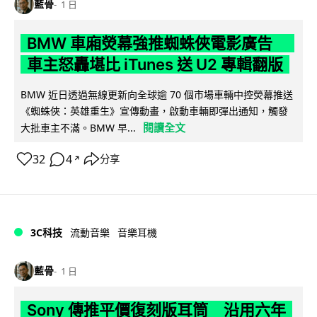
藍骨
1 日
BMW 車廂熒幕強推蜘蛛俠電影廣告
車主怒轟堪比 iTunes 送 U2 專輯翻版
BMW 近日透過無線更新向全球逾 70 個市場車輛中控熒幕推送
《蜘蛛俠：英雄重生》宣傳動畫，啟動車輛即彈出通知，觸發
閱讀全文
大批車主不滿。BMW 早...
32
4
分享
↗
3C科技
流動音樂
音樂耳機
藍骨
1 日
Sony 傳推平價復刻版耳筒 沿用六年