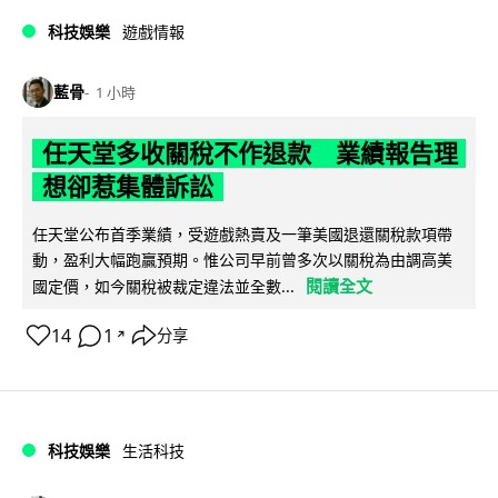
科技娛樂
遊戲情報
藍骨
1 小時
任天堂多收關稅不作退款 業績報告理
想卻惹集體訴訟
任天堂公布首季業績，受遊戲熱賣及一筆美國退還關稅款項帶
動，盈利大幅跑贏預期。惟公司早前曾多次以關稅為由調高美
閱讀全文
國定價，如今關稅被裁定違法並全數...
14
1
分享
↗
科技娛樂
生活科技