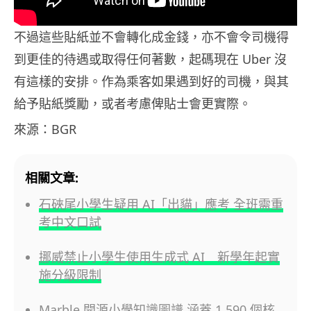
不過這些貼紙並不會轉化成金錢，亦不會令司機得
到更佳的待遇或取得任何著數，起碼現在 Uber 沒
有這樣的安排。作為乘客如果遇到好的司機，與其
給予貼紙獎勵，或者考慮俾貼士會更實際。
來源：BGR
相關文章:
石硤尾小學生疑用 AI「出貓」應考 全班需重
考中文口試
挪威禁止小學生使用生成式 AI 新學年起實
施分級限制
Marble 開源小學知識圖譜 涵蓋 1,590 個核