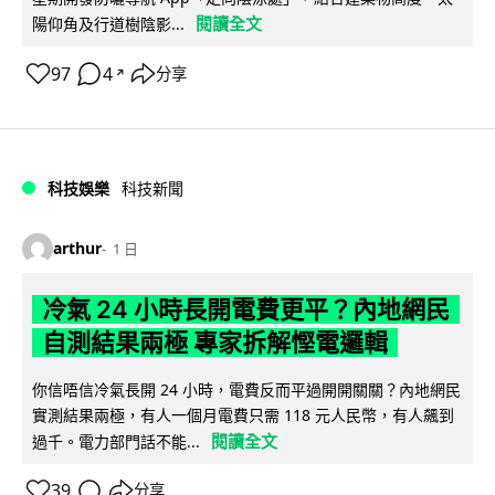
閱讀全文
陽仰角及行道樹陰影...
97
4
分享
↗
科技娛樂
科技新聞
arthur
1 日
冷氣 24 小時長開電費更平？內地網民
自測結果兩極 專家拆解慳電邏輯
你信唔信冷氣長開 24 小時，電費反而平過開開關關？內地網民
實測結果兩極，有人一個月電費只需 118 元人民幣，有人飆到
閱讀全文
過千。電力部門話不能...
39
分享