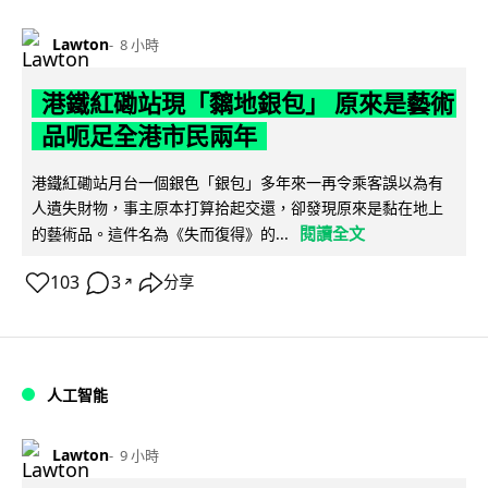
Lawton
8 小時
港鐵紅磡站現「黐地銀包」 原來是藝術
品呃足全港市民兩年
港鐵紅磡站月台一個銀色「銀包」多年來一再令乘客誤以為有
人遺失財物，事主原本打算拾起交還，卻發現原來是黏在地上
閱讀全文
的藝術品。這件名為《失而復得》的...
103
3
分享
↗
人工智能
Lawton
9 小時