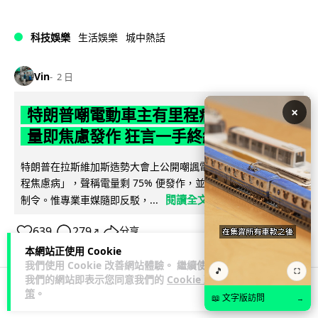
科技娛樂
生活娛樂
城中熱話
Vin
2 日
×
特朗普嘲電動車主有里程病 剩 75% 電
量即焦慮發作 狂言一手終結電車指令
特朗普在拉斯維加斯造勢大會上公開嘲諷電動車車主患有「里
程焦慮病」，聲稱電量剩 75% 便發作，並重申已廢除電動車強
閱讀全文
制令。惟專業車媒隨即反駁，...
639
279
分享
↗
本網站正使用 Cookie
我們使用 Cookie 改善網站體驗。 繼續使用
🎵
⛶
我們的網站即表示您同意我們的
Cookie 政
策
。
📖 文字版訪問
→
人工智能