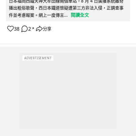
日本福岡西鐵天神大牟田線兩個車站，8 月 4 日廣播系統離奇
播出粗俗歌聲，西日本鐵道懷疑遭第三方非法入侵，正調查事
閱讀全文
件並考慮報案。網上一度傳言...
38
2
分享
↗
ADVERTISEMENT