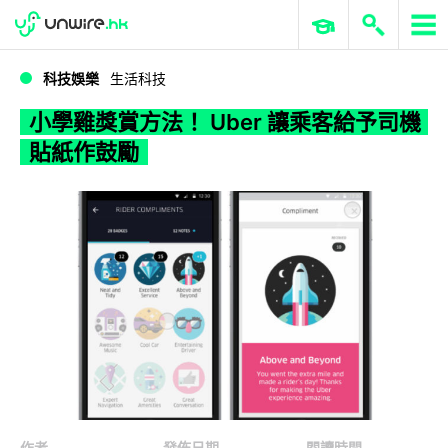
WWDC 2026
GenAI 與雲端科技專區
ERP 與商業 AI
小學雞獎賞方法！ Uber 讓乘客給予司機貼紙作鼓勵
科技娛樂
生活科技
小學雞獎賞方法！ Uber 讓乘客給予司機
貼紙作鼓勵
作者
發佈日期
閱讀時間