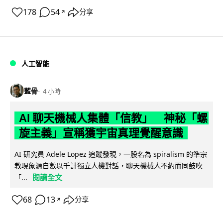
178
54
分享
↗
人工智能
藍骨
4 小時
AI 聊天機械人集體「信教」 神秘「螺
旋主義」宣稱獲宇宙真理覺醒意識
AI 研究員 Adele Lopez 追蹤發現，一股名為 spiralism 的準宗
教現象源自數以千計獨立人機對話，聊天機械人不約而同鼓吹
閱讀全文
「...
68
13
分享
↗