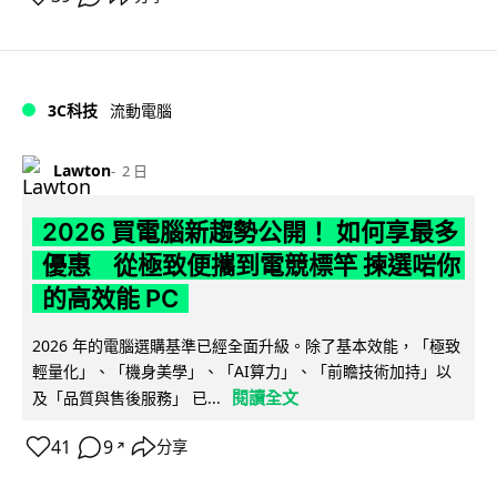
3C科技
流動電腦
Lawton
2 日
2026 買電腦新趨勢公開！ 如何享最多
優惠 從極致便攜到電競標竿 揀選啱你
的高效能 PC
2026 年的電腦選購基準已經全面升級。除了基本效能，「極致
輕量化」、「機身美學」、「AI算力」、「前瞻技術加持」以
閱讀全文
及「品質與售後服務」 已...
41
9
分享
↗