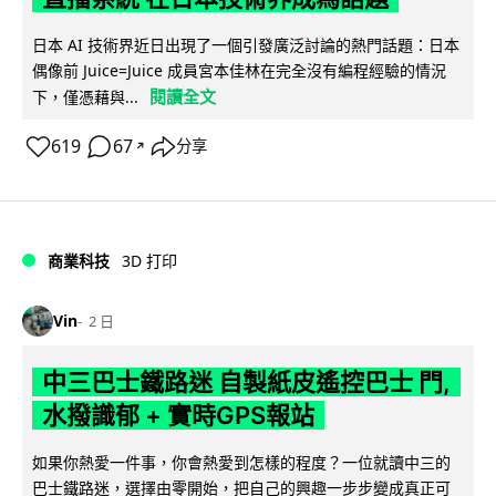
日本 AI 技術界近日出現了一個引發廣泛討論的熱門話題：日本
偶像前 Juice=Juice 成員宮本佳林在完全沒有編程經驗的情況
閱讀全文
下，僅憑藉與...
619
67
分享
↗
商業科技
3D 打印
Vin
2 日
中三巴士鐵路迷 自製紙皮遙控巴士 門,
水撥識郁 + 實時GPS報站
如果你熱愛一件事，你會熱愛到怎樣的程度？一位就讀中三的
巴士鐵路迷，選擇由零開始，把自己的興趣一步步變成真正可