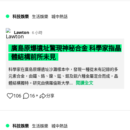
科技娛樂
生活娛樂
城中熱話
Lawton
6 小時
廣島原爆遺址驚現神秘合金 科學家指晶
體結構前所未見
科學家在廣島原爆遺址沙灘樣本中，發現一種從未有記錄的多
元素合金，由鐵、鉻、鎳、錳、鉬及鋁六種金屬混合而成，晶
閱讀全文
體結構獨特。研究由佛羅倫斯大學...
106
16
分享
↗
科技娛樂
生活娛樂
城中熱話