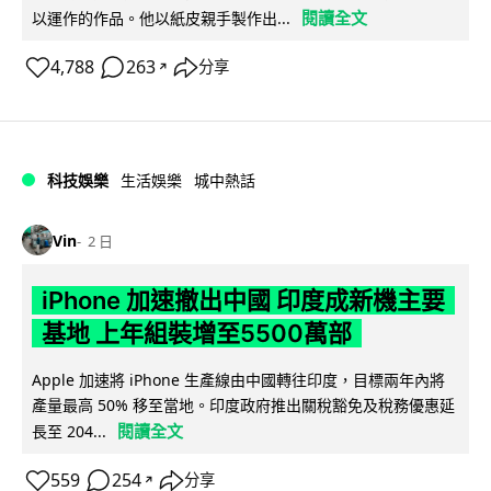
閱讀全文
以運作的作品。他以紙皮親手製作出...
4,788
263
分享
↗
科技娛樂
生活娛樂
城中熱話
Vin
2 日
iPhone 加速撤出中國 印度成新機主要
基地 上年組裝增至5500萬部
Apple 加速將 iPhone 生產線由中國轉往印度，目標兩年內將
產量最高 50% 移至當地。印度政府推出關稅豁免及稅務優惠延
閱讀全文
長至 204...
559
254
分享
↗