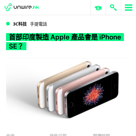
WWDC 2026
GenAI 與雲端科技專區
ERP 與商業 AI
首部印度製造 Apple 產品會是 iPhone SE？
3C科技
手提電話
首部印度製造 Apple 產品會是 iPhone
SE？
作者
發佈日期
閱讀時間