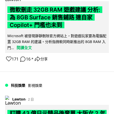
微軟刪走 32GB RAM 遊戲建議 分析:
為 8GB Surface 銷售鋪路 連自家
Copilot+ 門檻也未到
Microsoft 被發現靜靜刪除官方網站上，對遊戲玩家要為電腦配
置 32GB RAM 的建議。分析指微軟同時新推出的 8GB RAM 入
閱讀全文
門...
171
16
分享
↗
科技娛樂
影視娛樂
Lawton
2 日
訂購 43 億日元精品後棄單 大阪女 2 年