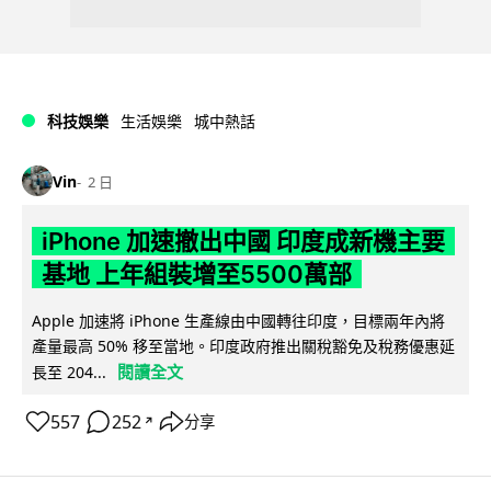
科技娛樂
生活娛樂
城中熱話
Vin
2 日
iPhone 加速撤出中國 印度成新機主要
基地 上年組裝增至5500萬部
Apple 加速將 iPhone 生產線由中國轉往印度，目標兩年內將
產量最高 50% 移至當地。印度政府推出關稅豁免及稅務優惠延
閱讀全文
長至 204...
557
252
分享
↗