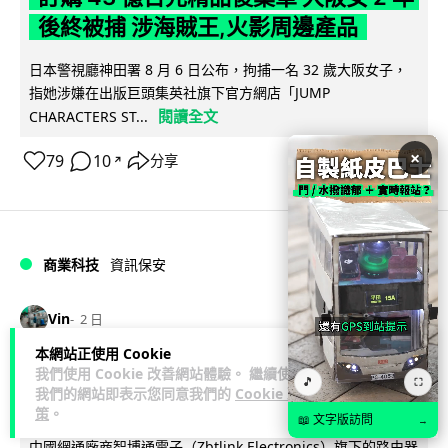
後終被捕 涉海賊王,火影周邊產品
日本警視廳神田署 8 月 6 日公布，拘捕一名 32 歲大阪女子，
指她涉嫌在出版巨頭集英社旗下官方網店「JUMP
閱讀全文
CHARACTERS ST...
×
79
10
分享
↗
商業科技
資訊保安
Vin
2 日
本網站正使用 Cookie
智博通路由器爆後門 官方緊急下架止血
我們使用 Cookie 改善網站體驗。 繼續使用
🎵
⛶
我們的網站即表示您同意我們的
Cookie 政
稱漏洞是功能在維修時使用
策
。
📖 文字版訪問
→
中國網通廠商智博通電子（Zbtlink Electronics）旗下的路由器