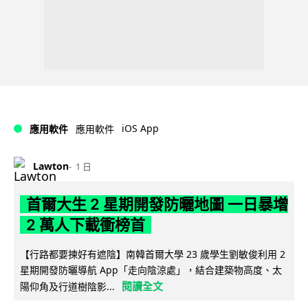
iOS App
應用軟件
應用軟件
Lawton
1 日
首爾大生 2 星期開發防曬地圖 一日暴增
2 萬人下載衝榜首
【行路都要揀好有遮陰】南韓首爾大學 23 歲學生劉敏俊利用 2
星期開發防曬導航 App「走向陰涼處」，結合建築物高度、太
閱讀全文
陽仰角及行道樹陰影...