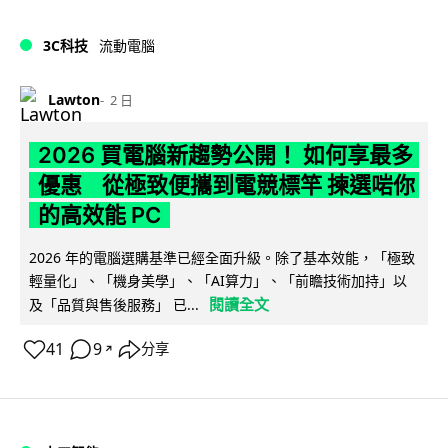
3C科技
流動電腦
Lawton
2 日
2026 買電腦新趨勢公開！ 如何享最多
優惠 從極致便攜到電競標竿 揀選啱你
的高效能 PC
2026 年的電腦選購基準已經全面升級。除了基本效能，「極致
輕量化」、「機身美學」、「AI算力」、「前瞻技術加持」以
閱讀全文
及「品質與售後服務」 已...
41
9
分享
↗