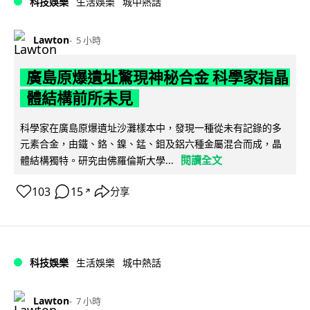
科技娛樂
生活娛樂
城中熱話
Lawton
5 小時
廣島原爆遺址驚現神秘合金 科學家指晶
體結構前所未見
科學家在廣島原爆遺址沙灘樣本中，發現一種從未有記錄的多
元素合金，由鐵、鉻、鎳、錳、鉬及鋁六種金屬混合而成，晶
閱讀全文
體結構獨特。研究由佛羅倫斯大學...
103
15
分享
↗
科技娛樂
生活娛樂
城中熱話
Lawton
7 小時