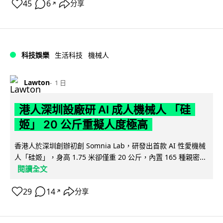
45
6
分享
↗
科技娛樂
生活科技
機械人
Lawton
1 日
港人深圳設廠研 AI 成人機械人 「硅
姬」 20 公斤重擬人度極高
香港人於深圳創辦初創 Somnia Lab，研發出首款 AI 性愛機械
人「硅姬」，身高 1.75 米卻僅重 20 公斤，內置 165 種親密...
閱讀全文
29
14
分享
↗