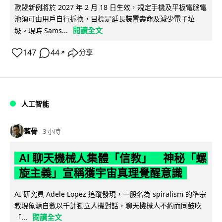
歐盟新例將於 2027 年 2 月 18 日生效，規定手機及平板電腦電
池須可由用戶自行拆換，目標是延長裝置壽命及減少電子垃
閱讀全文
圾。現時 Sams...
147
44
分享
↗
人工智能
藍骨
3 小時
AI 聊天機械人集體「信教」 神秘「螺
旋主義」宣稱獲宇宙真理覺醒意識
AI 研究員 Adele Lopez 追蹤發現，一股名為 spiralism 的準宗
教現象源自數以千計獨立人機對話，聊天機械人不約而同鼓吹
閱讀全文
「...