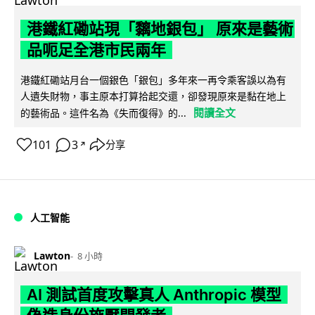
港鐵紅磡站現「黐地銀包」 原來是藝術
品呃足全港市民兩年
港鐵紅磡站月台一個銀色「銀包」多年來一再令乘客誤以為有
人遺失財物，事主原本打算拾起交還，卻發現原來是黏在地上
閱讀全文
的藝術品。這件名為《失而復得》的...
101
3
分享
↗
人工智能
Lawton
8 小時
AI 測試首度攻擊真人 Anthropic 模型