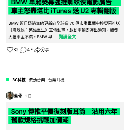
BMW 車廂熒幕強推蜘蛛俠電影廣告
車主怒轟堪比 iTunes 送 U2 專輯翻版
BMW 近日透過無線更新向全球逾 70 個市場車輛中控熒幕推送
《蜘蛛俠：英雄重生》宣傳動畫，啟動車輛即彈出通知，觸發
閱讀全文
大批車主不滿。BMW 早...
32
4
分享
↗
3C科技
流動音樂
音樂耳機
藍骨
1 日
Sony 傳推平價復刻版耳筒 沿用六年
舊款規格挑戰加價潮