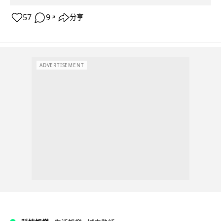
57
9
分享
↗
ADVERTISEMENT