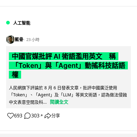
人工智能
藍骨
23 小時
中國官媒批評 AI 術語濫用英文 稱
「Token」與「Agent」動搖科技話語
權
人民網旗下評論於 8 月 6 日發表文章，批評中國廣泛使用
「Token」、「Agent」及「LLM」等英文術語，認為做法侵蝕
閱讀全文
中文表意空間及科...
693
303
分享
↗