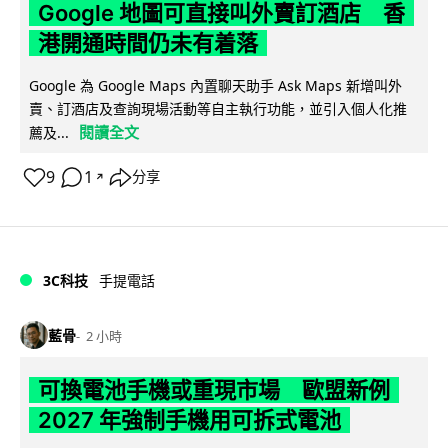
Google 地圖可直接叫外賣訂酒店 香
港開通時間仍未有着落
Google 為 Google Maps 內置聊天助手 Ask Maps 新增叫外
賣、訂酒店及查詢現場活動等自主執行功能，並引入個人化推
閱讀全文
薦及...
9
1
分享
↗
3C科技
手提電話
藍骨
2 小時
可換電池手機或重現市場 歐盟新例
2027 年強制手機用可拆式電池