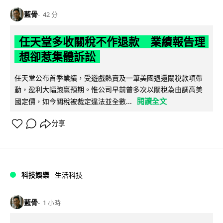
藍骨
42 分
任天堂多收關稅不作退款 業績報告理
想卻惹集體訴訟
任天堂公布首季業績，受遊戲熱賣及一筆美國退還關稅款項帶
動，盈利大幅跑贏預期。惟公司早前曾多次以關稅為由調高美
閱讀全文
國定價，如今關稅被裁定違法並全數...
分享
科技娛樂
生活科技
藍骨
1 小時