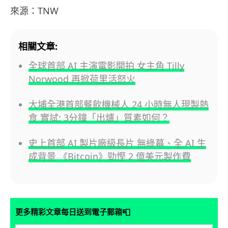
來源：TNW
相關文章:
全球首部 AI 主演電影開拍 女主角 Tilly
Norwood 再掀荷里活怒火
大埔全港首部餐飲機械人 24 小時無人現製熱
食 實試: 3分鐘「出爐」質素如何？
史上首部 AI 製片廠級長片 無綠幕、全 AI 生
成背景 《Bitcoin》勁慳 2 億美元製作費
📮
更多精彩文章每日送到電子郵箱