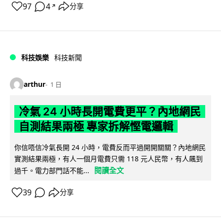
97
4
分享
↗
科技娛樂
科技新聞
arthur
1 日
冷氣 24 小時長開電費更平？內地網民
自測結果兩極 專家拆解慳電邏輯
你信唔信冷氣長開 24 小時，電費反而平過開開關關？內地網民
實測結果兩極，有人一個月電費只需 118 元人民幣，有人飆到
閱讀全文
過千。電力部門話不能...
39
分享