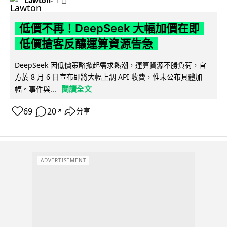
Lawton
1 日
低價不再！DeepSeek 大幅加價在即
低價搶客反釀運算資源告急
DeepSeek 因低價策略掀起需求熱潮，運算資源不勝負荷，官
方於 8 月 6 日宣布即將大幅上調 API 收費，惟未公布具體加
閱讀全文
幅。事件與...
69
20
分享
↗
ADVERTISEMENT