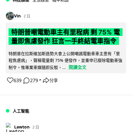
Vin
2 日
特朗普嘲電動車主有里程病 剩 75% 電
量即焦慮發作 狂言一手終結電車指令
特朗普在拉斯維加斯造勢大會上公開嘲諷電動車車主患有「里
程焦慮病」，聲稱電量剩 75% 便發作，並重申已廢除電動車強
閱讀全文
制令。惟專業車媒隨即反駁，...
639
279
分享
↗
人工智能
Lawton
2 日