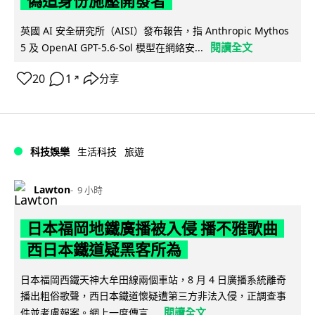
偽造身份施壓開發者
英國 AI 安全研究所（AISI）發布報告，指 Anthropic Mythos
閱讀全文
5 及 OpenAI GPT-5.6-Sol 模型在網絡安...
20
1
分享
↗
科技娛樂
生活科技
旅遊
Lawton
9 小時
日本福岡地鐵廣播被入侵 播不雅歌曲
西日本鐵道疑黑客所為
日本福岡西鐵天神大牟田線兩個車站，8 月 4 日廣播系統離奇
播出粗俗歌聲，西日本鐵道懷疑遭第三方非法入侵，正調查事
閱讀全文
件並考慮報案。網上一度傳言...