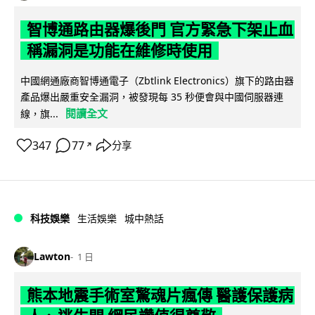
智博通路由器爆後門 官方緊急下架止血
稱漏洞是功能在維修時使用
中國網通廠商智博通電子（Zbtlink Electronics）旗下的路由器
產品爆出嚴重安全漏洞，被發現每 35 秒便會與中國伺服器連
閱讀全文
線，旗...
347
77
分享
↗
科技娛樂
生活娛樂
城中熱話
Lawton
1 日
熊本地震手術室驚魂片瘋傳 醫護保護病