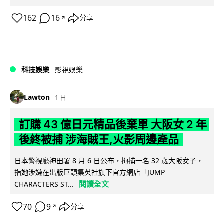
162
16
分享
↗
科技娛樂
影視娛樂
Lawton
1 日
訂購 43 億日元精品後棄單 大阪女 2 年
後終被捕 涉海賊王,火影周邊產品
日本警視廳神田署 8 月 6 日公布，拘捕一名 32 歲大阪女子，
指她涉嫌在出版巨頭集英社旗下官方網店「JUMP
閱讀全文
CHARACTERS ST...
70
9
分享
↗