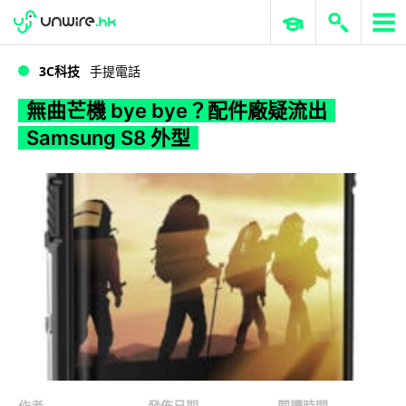
WWDC 2026
GenAI 與雲端科技專區
ERP 與商業 AI
無曲芒機 bye bye？配件廠疑流出 Samsung S8 外型
3C科技
手提電話
無曲芒機 bye bye？配件廠疑流出
Samsung S8 外型
作者
發佈日期
閱讀時間