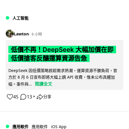
人工智能
Lawton
6 小時
低價不再！DeepSeek 大幅加價在即
低價搶客反釀運算資源告急
DeepSeek 因低價策略掀起需求熱潮，運算資源不勝負荷，官
方於 8 月 6 日宣布即將大幅上調 API 收費，惟未公布具體加
閱讀全文
幅。事件與...
45
13
分享
↗
iOS App
應用軟件
應用軟件