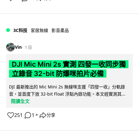
3C科技
家居無線
影音產品
Vin
1 日
DJI Mic Mini 2s 實測 四發一收同步獨
立錄音 32-bit 防爆咪拍片必備
DJI 最新推出的 Mic Mini 2s 無線咪支援「四發一收」分軌錄
音，並首度下放 32-bit Float 浮點內錄功能。本文經實測其...
閱讀全文
251
1
分享
↗