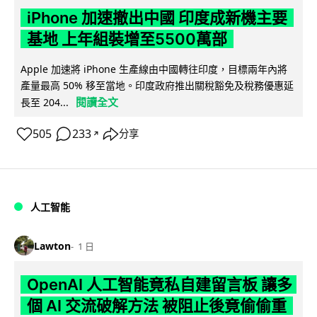
iPhone 加速撤出中國 印度成新機主要
基地 上年組裝增至5500萬部
Apple 加速將 iPhone 生產線由中國轉往印度，目標兩年內將
產量最高 50% 移至當地。印度政府推出關稅豁免及稅務優惠延
閱讀全文
長至 204...
505
233
分享
↗
人工智能
Lawton
1 日
OpenAI 人工智能竟私自建留言板 讓多
個 AI 交流破解方法 被阻止後竟偷偷重