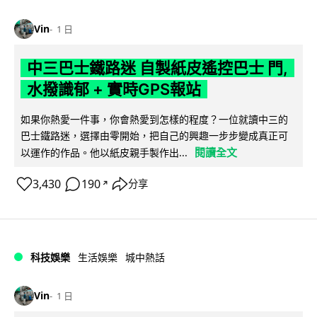
Vin
1 日
中三巴士鐵路迷 自製紙皮遙控巴士 門,
水撥識郁 + 實時GPS報站
如果你熱愛一件事，你會熱愛到怎樣的程度？一位就讀中三的
巴士鐵路迷，選擇由零開始，把自己的興趣一步步變成真正可
閱讀全文
以運作的作品。他以紙皮親手製作出...
3,430
190
分享
↗
科技娛樂
生活娛樂
城中熱話
Vin
1 日