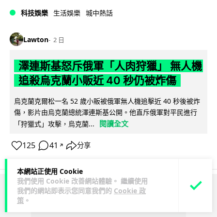
科技娛樂
生活娛樂
城中熱話
Lawton
2 日
澤連斯基怒斥俄軍「人肉狩獵」 無人機
追殺烏克蘭小販近 40 秒仍被炸傷
烏克蘭克爾松一名 52 歲小販被俄軍無人機追擊近 40 秒後被炸
傷，影片由烏克蘭總統澤連斯基公開。他直斥俄軍對平民進行
閱讀全文
「狩獵式」攻擊，烏克蘭...
125
41
分享
↗
本網站正使用 Cookie
我們使用 Cookie 改善網站體驗。 繼續使用
我們的網站即表示您同意我們的
Cookie 政
ADVERTISEMENT
策
。