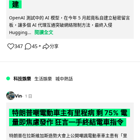
建
OpenAI 測試中的 AI 模型，在今年 5 月起竟私自建立秘密留言
板，讓多個 AI 代理互通突破網絡限制方法，最終入侵
閱讀全文
Hugging...
347
45
分享
↗
科技娛樂
生活娛樂
城中熱話
Vin
1 日
特朗普嘲電動車主有里程病 剩 75% 電
量即焦慮發作 狂言一手終結電車指令
特朗普在拉斯維加斯造勢大會上公開嘲諷電動車車主患有「里