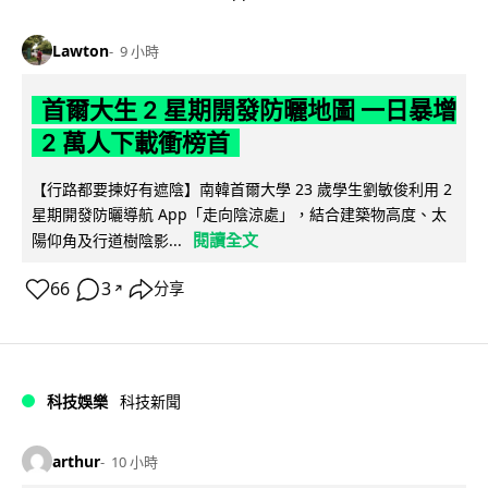
Lawton
9 小時
首爾大生 2 星期開發防曬地圖 一日暴增
2 萬人下載衝榜首
【行路都要揀好有遮陰】南韓首爾大學 23 歲學生劉敏俊利用 2
星期開發防曬導航 App「走向陰涼處」，結合建築物高度、太
閱讀全文
陽仰角及行道樹陰影...
66
3
分享
↗
科技娛樂
科技新聞
arthur
10 小時