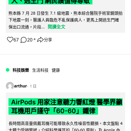
人、逃生門 網民讚值得尊敬
熊本縣 7 月 28 日發生 7.1 級地震，熊本綜合醫院手術室鏡頭拍
下地震一刻，醫護人員臨危不亂保護病人，更馬上開逃生門確
閱讀全文
保出口流通。片段...
67
20
分享
↗
科技娛樂
生活科技
健康
arthur
1 日
AirPods 用家注意聽力響紅燈 醫學界籲
耳機用戶謹守「60-60」鐵律
長時間高音量佩戴耳機可能導致永久性噪音性聽損。本文盤點 4
大聽力受損警號，介紹科學護耳的「60-60 原則」及 Apple 內