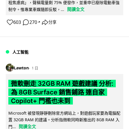
程焦慮病」，聲稱電量剩 75% 便發作，並重申已廢除電動車強
閱讀全文
制令。惟專業車媒隨即反駁，...
603
270
分享
↗
人工智能
Lawton
1 日
微軟刪走 32GB RAM 遊戲建議 分析:
為 8GB Surface 銷售鋪路 連自家
Copilot+ 門檻也未到
Microsoft 被發現靜靜刪除官方網站上，對遊戲玩家要為電腦配
置 32GB RAM 的建議。分析指微軟同時新推出的 8GB RAM 入
閱讀全文
門...