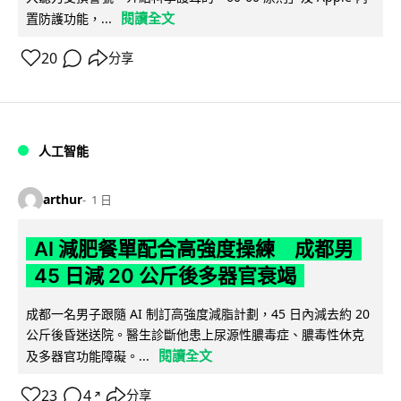
閱讀全文
置防護功能，...
20
分享
人工智能
arthur
1 日
AI 減肥餐單配合高強度操練 成都男
45 日減 20 公斤後多器官衰竭
成都一名男子跟隨 AI 制訂高強度減脂計劃，45 日內減去約 20
公斤後昏迷送院。醫生診斷他患上尿源性膿毒症、膿毒性休克
閱讀全文
及多器官功能障礙。...
23
4
分享
↗