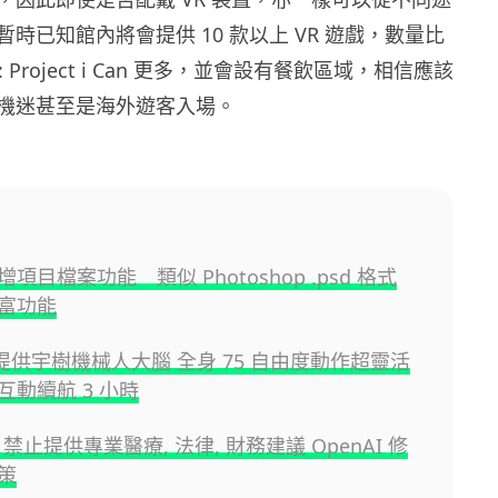
時已知館內將會提供 10 款以上 VR 遊戲，數量比
e: Project i Can 更多，並會設有餐飲區域，相信應該
機迷甚至是海外遊客入場。
項目檔案功能 類似 Photoshop .psd 格式
富功能
A 提供宇樹機械人大腦 全身 75 自由度動作超靈活
互動續航 3 小時
PT 禁止提供專業醫療, 法律, 財務建議 OpenAI 修
策