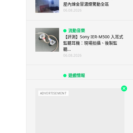
屋內煉金冒濃煙驚動全區
06.08.2026
流動音樂
【評測】Sony IER-M500 入耳式
監聽耳機：現場拍攝、後製監
聽...
06.08.2026
遊戲情報
《魔獸世界：至暗之夜》12.1
「烏拉特克的詛咒」專訪：巢穴
不為提高世...
ADVERTISEMENT
06.08.2026
遊戲情報
日本二手遊戲店減 90% 門市 業
績反增四成 “懷...