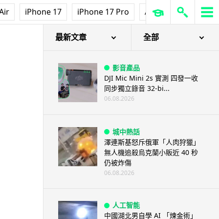
Air
iPhone 17
iPhone 17 Pro
AirPods Pro 3
Ap
最新文章
全部
影音產品
DJI Mic Mini 2s 實測 四發一收
同步獨立錄音 32-bi...
06.08.2026
城中熱話
澤連斯基怒斥俄軍「人肉狩獵」
無人機追殺烏克蘭小販近 40 秒
仍被炸傷
06.08.2026
人工智能
中國湖北男自學 AI 「煉金術」