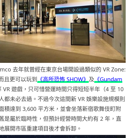
 Namco 去年就曾經在東京台場開設過類似的 VR Zone:
Can，而且更可以玩到
《高所恐怖 SHOW》
及
《Gundam
等 VR 遊戲，只可惜營運時間只得短短半年（4 至 10
人都未必去過。不過今次這間新 VR 娛樂設施規模則
積達到 3,600 平方米，並會坐落新宿歌舞伎町附
舊是屬於臨時性，但預計經營時間大約有 2 年，直
地展開市區重建項目後才會拆卸。