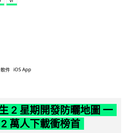
O
vr
iOS App
用軟件
生 2 星期開發防曬地圖 一
 2 萬人下載衝榜首