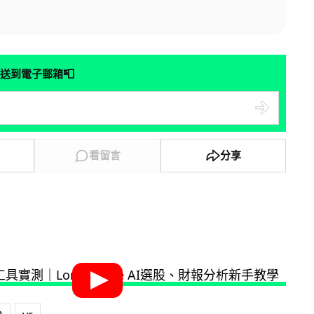
📮
送到電子郵箱
看留言
分享