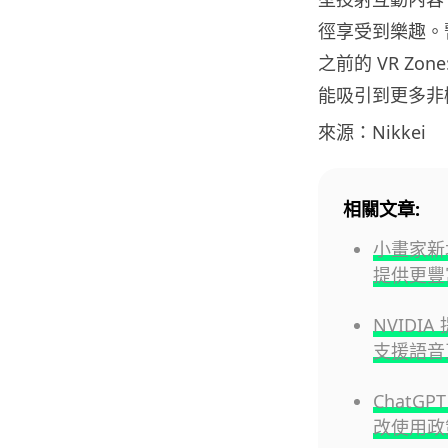
徑享受到樂趣。暫
之前的 VR Zon
能吸引到更多非
來源：Nikkei
相關文章:
小畫家新增
提供更豐
NVIDI
支援語音
ChatG
改使用政