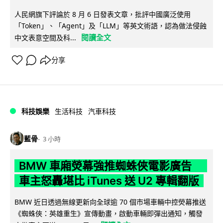
人民網旗下評論於 8 月 6 日發表文章，批評中國廣泛使用
「Token」、「Agent」及「LLM」等英文術語，認為做法侵蝕
閱讀全文
中文表意空間及科...
分享
科技娛樂
生活科技
汽車科技
藍骨
3 小時
BMW 車廂熒幕強推蜘蛛俠電影廣告
車主怒轟堪比 iTunes 送 U2 專輯翻版
BMW 近日透過無線更新向全球逾 70 個市場車輛中控熒幕推送
《蜘蛛俠：英雄重生》宣傳動畫，啟動車輛即彈出通知，觸發