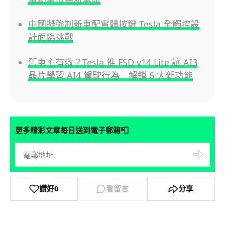
中國擬強制新車配實體按鍵 Tesla 全觸控設
計面臨挑戰
舊車主有救？Tesla 推 FSD v14 Lite 讓 AI3
晶片學習 AI4 駕駛行為 解鎖 6 大新功能
📮
更多精彩文章每日送到電子郵箱
讚好
0
看留言
分享