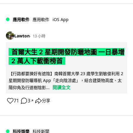
iOS App
應用軟件
應用軟件
Lawton
13 小時
首爾大生 2 星期開發防曬地圖 一日暴增
2 萬人下載衝榜首
【行路都要揀好有遮陰】南韓首爾大學 23 歲學生劉敏俊利用 2
星期開發防曬導航 App「走向陰涼處」，結合建築物高度、太
閱讀全文
陽仰角及行道樹陰影...
71
3
分享
↗
科技娛樂
科技新聞