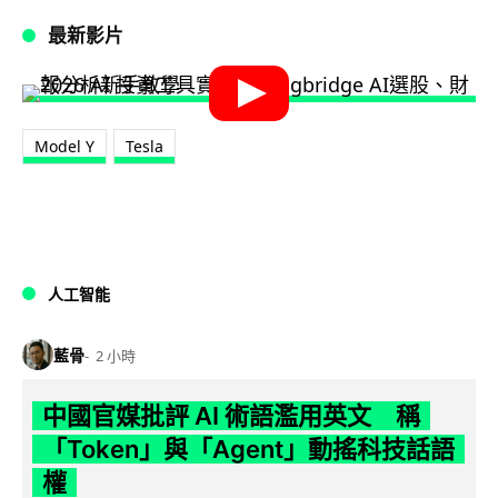
最新影片
Model Y
Tesla
人工智能
藍骨
2 小時
中國官媒批評 AI 術語濫用英文 稱
「Token」與「Agent」動搖科技話語
權