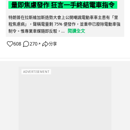
量即焦慮發作 狂言一手終結電車指令
特朗普在拉斯維加斯造勢大會上公開嘲諷電動車車主患有「里
程焦慮病」，聲稱電量剩 75% 便發作，並重申已廢除電動車強
閱讀全文
制令。惟專業車媒隨即反駁，...
608
270
分享
↗
ADVERTISEMENT