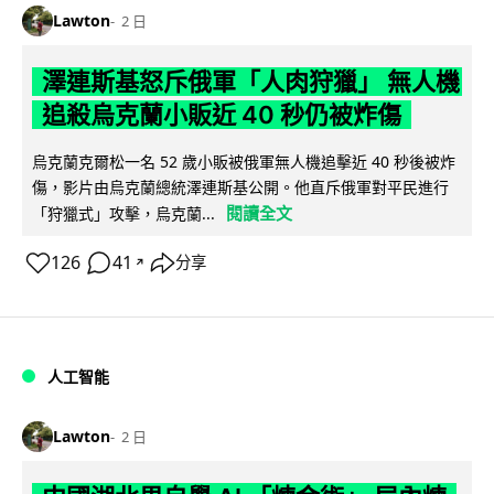
Lawton
2 日
澤連斯基怒斥俄軍「人肉狩獵」 無人機
追殺烏克蘭小販近 40 秒仍被炸傷
烏克蘭克爾松一名 52 歲小販被俄軍無人機追擊近 40 秒後被炸
傷，影片由烏克蘭總統澤連斯基公開。他直斥俄軍對平民進行
閱讀全文
「狩獵式」攻擊，烏克蘭...
126
41
分享
↗
人工智能
Lawton
2 日