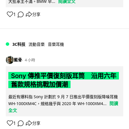
閱讀全文
大批車主不滿。BMW 早...
1
分享
3C科技
流動音樂
音樂耳機
藍骨
4 小時
Sony 傳推平價復刻版耳筒 沿用六年
舊款規格挑戰加價潮
最近有爆料指 Sony 計劃於 9 月 7 日推出平價復刻版降噪耳機
閱讀
WH-1000XM4C，規格幾乎與 2020 年 WH-1000XM4...
全文
1
分享