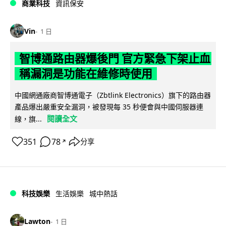
商業科技
資訊保安
Vin
1 日
智博通路由器爆後門 官方緊急下架止血
稱漏洞是功能在維修時使用
中國網通廠商智博通電子（Zbtlink Electronics）旗下的路由器
產品爆出嚴重安全漏洞，被發現每 35 秒便會與中國伺服器連
閱讀全文
線，旗...
351
78
分享
↗
科技娛樂
生活娛樂
城中熱話
Lawton
1 日