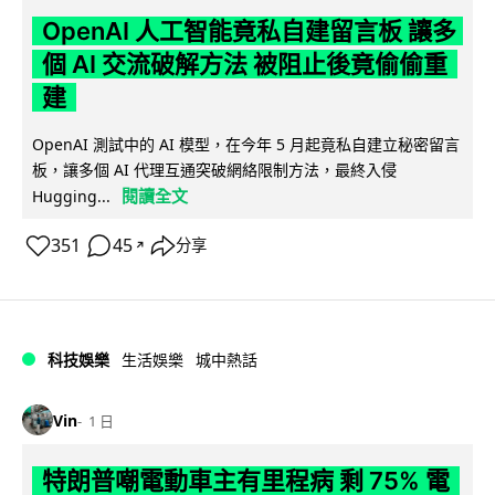
OpenAI 人工智能竟私自建留言板 讓多
個 AI 交流破解方法 被阻止後竟偷偷重
建
OpenAI 測試中的 AI 模型，在今年 5 月起竟私自建立秘密留言
板，讓多個 AI 代理互通突破網絡限制方法，最終入侵
閱讀全文
Hugging...
351
45
分享
↗
科技娛樂
生活娛樂
城中熱話
Vin
1 日
特朗普嘲電動車主有里程病 剩 75% 電