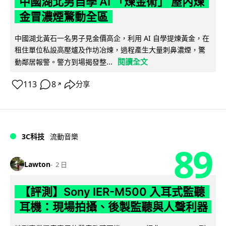
中國湖北男自學 AI 「煉金術」 屋內煉
金冒濃煙驚動全區
中國湖北黃石一名男子見金價高企，利用 AI 自學提煉黃金，在
租住單位私設高壓爐及作坊冶煉，過程產生大量刺鼻濃煙，驚
閱讀全文
動鄰居報警。警方到場揭發整...
113
8
分享
↗
3C科技
流動音樂
89
Lawton
2 日
【評測】Sony IER-M500 入耳式監聽
耳機：現場拍攝、後製監聽與人聲利器