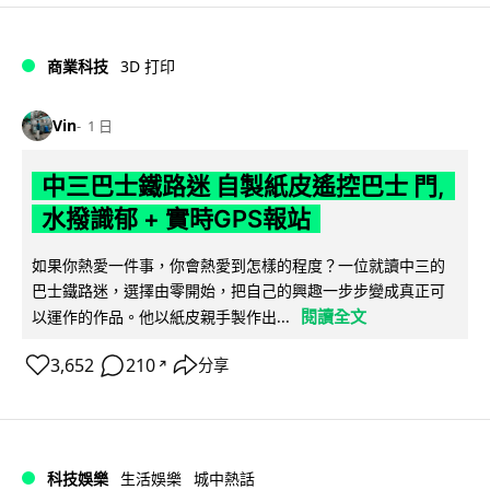
商業科技
3D 打印
Vin
1 日
中三巴士鐵路迷 自製紙皮遙控巴士 門,
水撥識郁 + 實時GPS報站
如果你熱愛一件事，你會熱愛到怎樣的程度？一位就讀中三的
巴士鐵路迷，選擇由零開始，把自己的興趣一步步變成真正可
閱讀全文
以運作的作品。他以紙皮親手製作出...
3,652
210
分享
↗
科技娛樂
生活娛樂
城中熱話