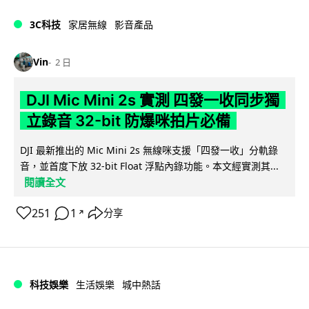
3C科技
家居無線
影音產品
Vin
2 日
DJI Mic Mini 2s 實測 四發一收同步獨
立錄音 32-bit 防爆咪拍片必備
DJI 最新推出的 Mic Mini 2s 無線咪支援「四發一收」分軌錄
音，並首度下放 32-bit Float 浮點內錄功能。本文經實測其...
閱讀全文
251
1
分享
↗
科技娛樂
生活娛樂
城中熱話