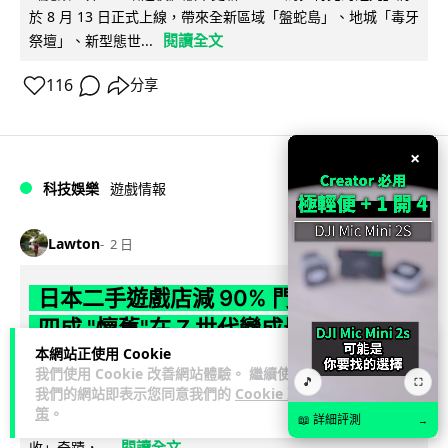
於 8 月 13 日正式上線，帶來全新區域「盤蛇島」、地城「毒牙
閱讀全文
祭壇」、新型態世...
116
分享
×
科技娛樂
遊戲情報
Lawton
2 日
日本二手遊戲店減 90% 門市 業績反增
四成 "懷舊"在 Z 世代變成最潮「新鮮
本網站正使用 Cookie
感」
我們使用 Cookie 改善網站體驗。 繼續使用
🎵
⛶
我們的網站即表示您同意我們的
Cookie 政
日本零售巨頭 GEO 將懷舊遊戲銷售門市從 1,000 間大幅減至
策
。
📖 詳細評測
99 間，但銷售額卻不降反升至過往的 1.4 倍。做到「減店增
→
閱讀全文
收」奇蹟，...