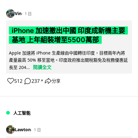
Vin
1 日
iPhone 加速撤出中國 印度成新機主要
基地 上年組裝增至5500萬部
Apple 加速將 iPhone 生產線由中國轉往印度，目標兩年內將
產量最高 50% 移至當地。印度政府推出關稅豁免及稅務優惠延
閱讀全文
長至 204...
512
237
分享
↗
人工智能
Lawton
1 日