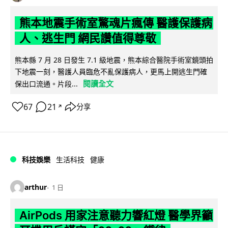
熊本地震手術室驚魂片瘋傳 醫護保護病
人、逃生門 網民讚值得尊敬
熊本縣 7 月 28 日發生 7.1 級地震，熊本綜合醫院手術室鏡頭拍
下地震一刻，醫護人員臨危不亂保護病人，更馬上開逃生門確
閱讀全文
保出口流通。片段...
67
21
分享
↗
科技娛樂
生活科技
健康
arthur
1 日
AirPods 用家注意聽力響紅燈 醫學界籲