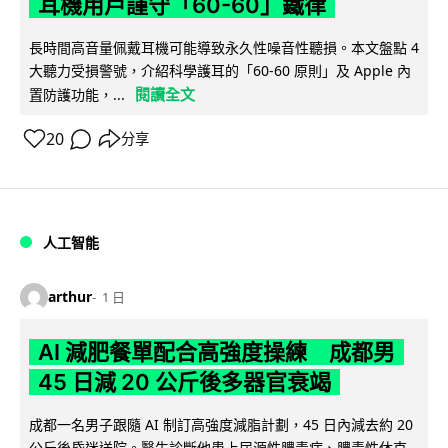
耳機用戶謹守「60-60」鐵律
長時間高音量佩戴耳機可能導致永久性噪音性聽損。本文盤點 4
大聽力受損警號，介紹科學護耳的「60-60 原則」及 Apple 內
閱讀全文
置防護功能，...
20
分享
人工智能
arthur
1 日
AI 減肥餐單配合高強度操練 成都男
45 日減 20 公斤後多器官衰竭
成都一名男子跟隨 AI 制訂高強度減脂計劃，45 日內減去約 20
公斤後昏迷送院。醫生診斷他患上尿源性膿毒症、膿毒性休克