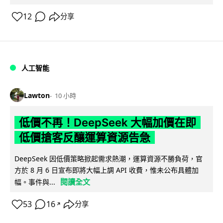
12
分享
人工智能
Lawton
10 小時
低價不再！DeepSeek 大幅加價在即
低價搶客反釀運算資源告急
DeepSeek 因低價策略掀起需求熱潮，運算資源不勝負荷，官
方於 8 月 6 日宣布即將大幅上調 API 收費，惟未公布具體加
閱讀全文
幅。事件與...
53
16
分享
↗