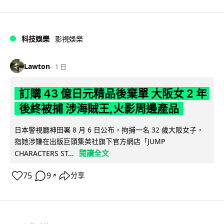
科技娛樂
影視娛樂
Lawton
1 日
訂購 43 億日元精品後棄單 大阪女 2 年
後終被捕 涉海賊王,火影周邊產品
日本警視廳神田署 8 月 6 日公布，拘捕一名 32 歲大阪女子，
指她涉嫌在出版巨頭集英社旗下官方網店「JUMP
閱讀全文
CHARACTERS ST...
75
9
分享
↗