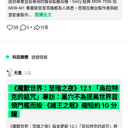
談到專業混音專用的聲音監聽耳機，Sony 經典 MDR-7506 到
MDR-M1 專業錄音室耳機都為人熟悉。而現在舞台製作者與創
閱讀全文
意影像製作...
39
5
分享
↗
科技娛樂
遊戲情報
天恩
2 日
《魔獸世界：至暗之夜》12.1 「烏拉特
克的詛咒」專訪：巢穴不為提高世界首
領門檻而設 《諸王之眠》縮短約 10 分
鐘
《魔獸世界：至暗之夜》版本更新 12.1「烏拉特克的詛咒」將