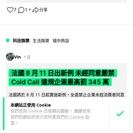
7
1
分享
↗
科技娛樂
生活娛樂
城中熱話
Vin
1 日
法國 8 月 11 日出新例 未經同意嚴禁
Cold Call 違規企業最高罰 345 萬
法國將於 8 月 11 日起實施新例，全面禁止企業未經消費者同意
致電推銷，由「opt-out」拒接登記制轉為「opt-in」先徵同意
本網站正使用 Cookie
閱讀全文
機制。違...
我們使用 Cookie 改善網站體驗。 繼續使用
我們的網站即表示您同意我們的
Cookie 政
362
27
分享
↗
策
。