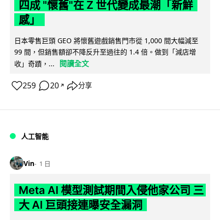
四成 "懷舊"在 Z 世代變成最潮「新鮮
感」
日本零售巨頭 GEO 將懷舊遊戲銷售門市從 1,000 間大幅減至
99 間，但銷售額卻不降反升至過往的 1.4 倍。做到「減店增
閱讀全文
收」奇蹟，...
259
20
分享
↗
人工智能
Vin
1 日
Meta AI 模型測試期間入侵他家公司 三
大 AI 巨頭接連曝安全漏洞