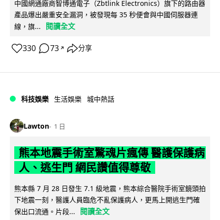
中國網通廠商智博通電子（Zbtlink Electronics）旗下的路由器
產品爆出嚴重安全漏洞，被發現每 35 秒便會與中國伺服器連
閱讀全文
線，旗...
330
73
分享
↗
科技娛樂
生活娛樂
城中熱話
Lawton
1 日
熊本地震手術室驚魂片瘋傳 醫護保護病
人、逃生門 網民讚值得尊敬
熊本縣 7 月 28 日發生 7.1 級地震，熊本綜合醫院手術室鏡頭拍
下地震一刻，醫護人員臨危不亂保護病人，更馬上開逃生門確
閱讀全文
保出口流通。片段...