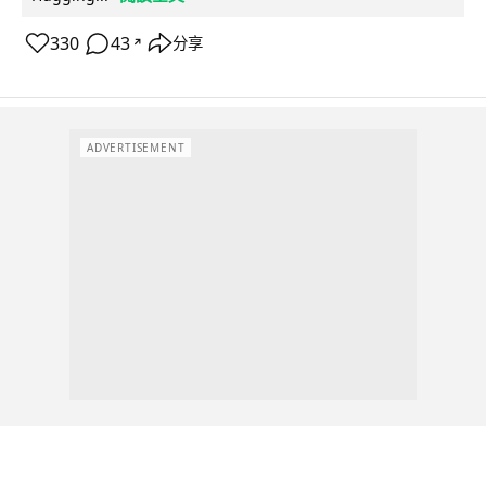
330
43
分享
↗
ADVERTISEMENT