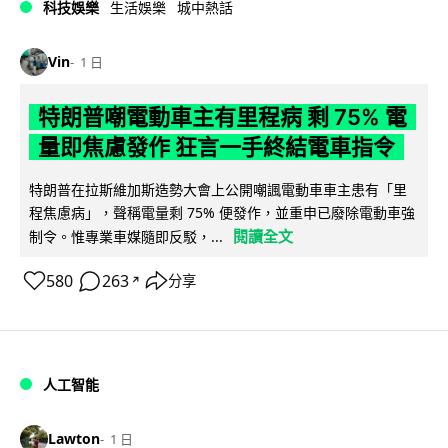
科技娛樂
生活娛樂
城中熱話
Vin
1 日
特朗普嘲電動車主有里程病 剩 75% 電
量即焦慮發作 狂言一手終結電車指令
特朗普在拉斯維加斯造勢大會上公開嘲諷電動車車主患有「里
程焦慮病」，聲稱電量剩 75% 便發作，並重申已廢除電動車強
閱讀全文
制令。惟專業車媒隨即反駁，...
580
263
分享
↗
人工智能
Lawton
1 日