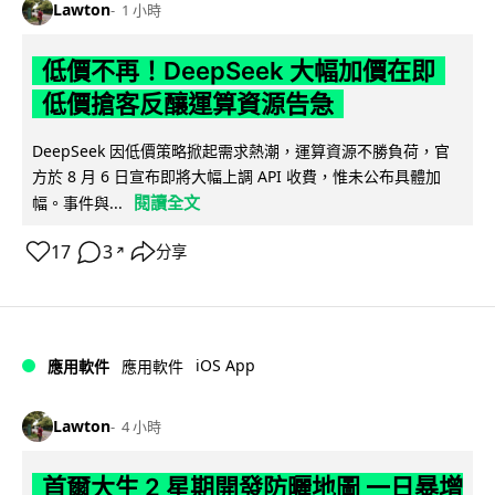
Lawton
1 小時
低價不再！DeepSeek 大幅加價在即
低價搶客反釀運算資源告急
DeepSeek 因低價策略掀起需求熱潮，運算資源不勝負荷，官
方於 8 月 6 日宣布即將大幅上調 API 收費，惟未公布具體加
閱讀全文
幅。事件與...
17
3
分享
↗
iOS App
應用軟件
應用軟件
Lawton
4 小時
首爾大生 2 星期開發防曬地圖 一日暴增