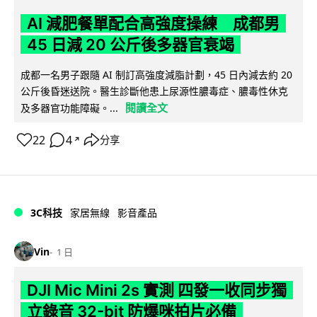
AI 減肥餐單配合高強度操練 成都男
45 日減 20 公斤後多器官衰竭
成都一名男子跟隨 AI 制訂高強度減脂計劃，45 日內減去約 20
公斤後昏迷送院。醫生診斷他患上尿源性膿毒症、膿毒性休克
閱讀全文
及多器官功能障礙。...
22
4
分享
↗
3C科技
家居無線
影音產品
Vin
1 日
DJI Mic Mini 2s 實測 四發一收同步獨
立錄音 32-bit 防爆咪拍片必備