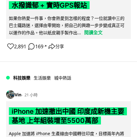
水撥識郁 + 實時GPS報站
如果你熱愛一件事，你會熱愛到怎樣的程度？一位就讀中三的
巴士鐵路迷，選擇由零開始，把自己的興趣一步步變成真正可
閱讀全文
以運作的作品。他以紙皮親手製作出...
2,891
169
分享
↗
科技娛樂
生活娛樂
城中熱話
Vin
21 小時
iPhone 加速撤出中國 印度成新機主要
基地 上年組裝增至5500萬部
Apple 加速將 iPhone 生產線由中國轉往印度，目標兩年內將