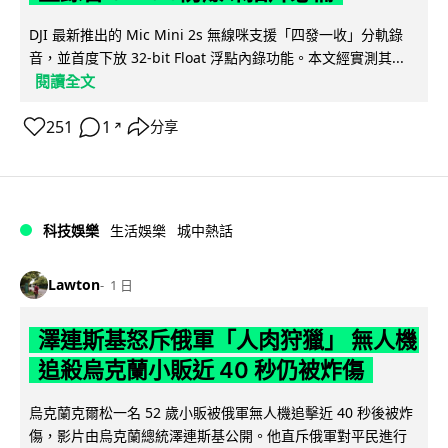
DJI 最新推出的 Mic Mini 2s 無線咪支援「四發一收」分軌錄
音，並首度下放 32-bit Float 浮點內錄功能。本文經實測其...
閱讀全文
251
1
分享
↗
科技娛樂
生活娛樂
城中熱話
Lawton
1 日
澤連斯基怒斥俄軍「人肉狩獵」 無人機
追殺烏克蘭小販近 40 秒仍被炸傷
烏克蘭克爾松一名 52 歲小販被俄軍無人機追擊近 40 秒後被炸
傷，影片由烏克蘭總統澤連斯基公開。他直斥俄軍對平民進行