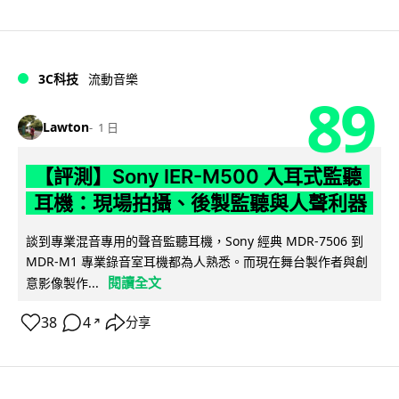
3C科技
流動音樂
89
Lawton
1 日
【評測】Sony IER-M500 入耳式監聽
耳機：現場拍攝、後製監聽與人聲利器
談到專業混音專用的聲音監聽耳機，Sony 經典 MDR-7506 到
MDR-M1 專業錄音室耳機都為人熟悉。而現在舞台製作者與創
閱讀全文
意影像製作...
38
4
分享
↗