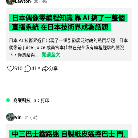
Lawton
20 小時
日本偶像零編程知識 靠 AI 搞了一整個
直播系統 在日本技術界成為話題
日本 AI 技術界近日出現了一個引發廣泛討論的熱門話題：日本
偶像前 Juice=Juice 成員宮本佳林在完全沒有編程經驗的情況
閱讀全文
下，僅憑藉與...
510
41
分享
↗
商業科技
3D 打印
Vin
21 小時
中三巴士鐵路迷 自製紙皮遙控巴士 門,