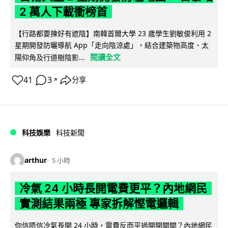
2 萬人下載衝榜首
【行路都要揀好有遮陰】南韓首爾大學 23 歲學生劉敏俊利用 2
星期開發防曬導航 App「走向陰涼處」，結合建築物高度、太
閱讀全文
陽仰角及行道樹陰影...
41
3
分享
↗
科技娛樂
科技新聞
arthur
5 小時
冷氣 24 小時長開電費更平？內地網民
實測結果兩極 專家拆解慳電邏輯
你信唔信冷氣長開 24 小時，電費反而平過開開關關？內地網民