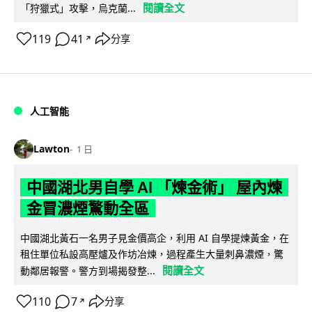
閱讀全文
「狩獵式」攻擊，烏克蘭...
119
41
分享
↗
人工智能
Lawton
1 日
中國湖北男自學 AI 「煉金術」 屋內煉
金冒濃煙驚動全區
中國湖北黃石一名男子見金價高企，利用 AI 自學提煉黃金，在
租住單位私設高壓爐及作坊冶煉，過程產生大量刺鼻濃煙，驚
閱讀全文
動鄰居報警。警方到場揭發整...
110
7
分享
↗