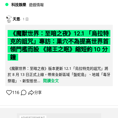
科技娛樂
遊戲情報
天恩
1 日
《魔獸世界：至暗之夜》12.1 「烏拉特
克的詛咒」專訪：巢穴不為提高世界首
領門檻而設 《諸王之眠》縮短約 10 分
鐘
《魔獸世界：至暗之夜》版本更新 12.1「烏拉特克的詛咒」將
於 8 月 13 日正式上線，帶來全新區域「盤蛇島」、地城「毒牙
閱讀全文
祭壇」、新型態世...
116
分享
ADVERTISEMENT