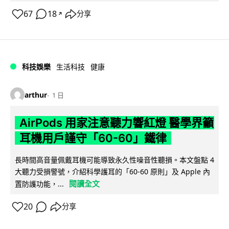
67
18
分享
↗
科技娛樂
生活科技
健康
arthur
1 日
AirPods 用家注意聽力響紅燈 醫學界籲
耳機用戶謹守「60-60」鐵律
長時間高音量佩戴耳機可能導致永久性噪音性聽損。本文盤點 4
大聽力受損警號，介紹科學護耳的「60-60 原則」及 Apple 內
閱讀全文
置防護功能，...
20
分享