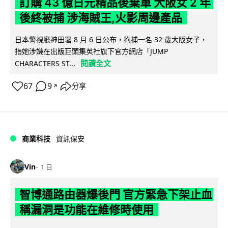
訂購 43 億日元精品後棄單 大阪女 2 年
後終被捕 涉海賊王,火影周邊產品
日本警視廳神田署 8 月 6 日公布，拘捕一名 32 歲大阪女子，
指她涉嫌在出版巨頭集英社旗下官方網店「JUMP
閱讀全文
CHARACTERS ST...
67
9
分享
↗
商業科技
資訊保安
Vin
1 日
智博通路由器爆後門 官方緊急下架止血
稱漏洞是功能在維修時使用