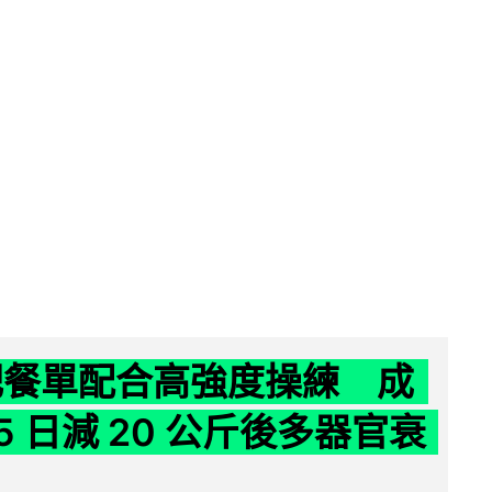
減肥餐單配合高強度操練 成
5 日減 20 公斤後多器官衰