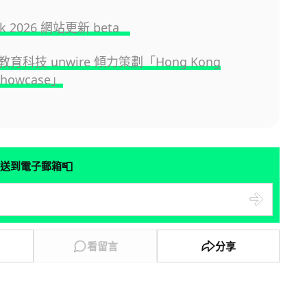
.hk 2026 網站更新 beta
育科技 unwire 傾力策劃「Hong Kong
Showcase」
📮
送到電子郵箱
看留言
分享