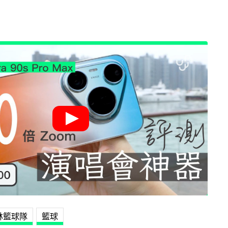
林籃球隊
籃球