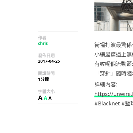
作者
chris
街場打波最驚係
小編最驚遇上無
發佈日期
2017-04-25
有咗呢個流動籃
「穿針」隨時隨
閱讀時間
1分鐘
詳細內容:
字體大小
https://unwire.
A
A
A
#Blacknet #