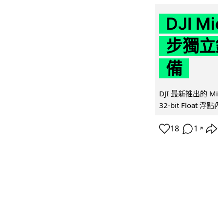
DJI M
步獨立錄
備
DJI 最新推出的 
32-bit Float
18
1
↗