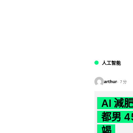
人工智能
arthur
7 分
AI 
都男 4
竭