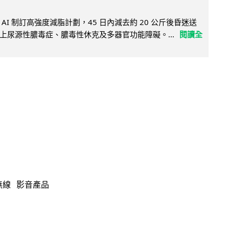
AI 制訂高強度減脂計劃，45 日內減去約 20 公斤後昏迷送
上尿源性膿毒症、膿毒性休克及多器官功能障礙。...
閱讀全
無線
影音產品