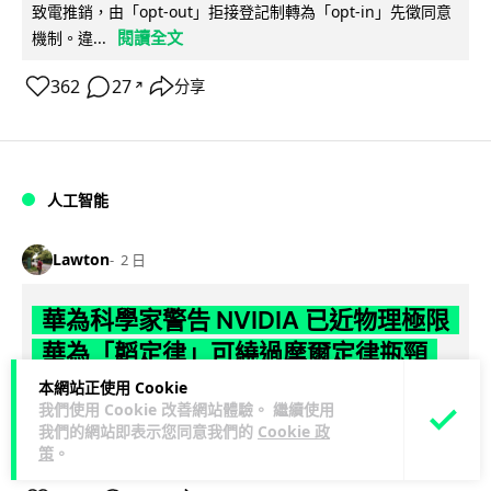
致電推銷，由「opt-out」拒接登記制轉為「opt-in」先徵同意
閱讀全文
機制。違...
362
27
分享
↗
人工智能
Lawton
2 日
華為科學家警告 NVIDIA 已近物理極限
華為「韜定律」可繞過摩爾定律瓶頸
本網站正使用 Cookie
華為半導體首席科學家廖恒罕見接受近 5 小時專訪，警告
我們使用 Cookie 改善網站體驗。 繼續使用
NVIDIA 等西方晶片巨頭正逼近物理極限，傳統製程升級已失經
我們的網站即表示您同意我們的
Cookie 政
閱讀全文
濟效益。他同時介紹華為...
策
。