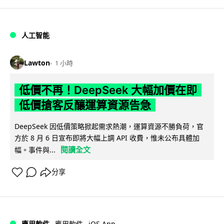
人工智能
Lawton
1 小時
低價不再！DeepSeek 大幅加價在即
低價搶客反釀運算資源告急
DeepSeek 因低價策略掀起需求熱潮，運算資源不勝負荷，官
方於 8 月 6 日宣布即將大幅上調 API 收費，惟未公布具體加
閱讀全文
幅。事件與...
分享
iOS App
應用軟件
應用軟件