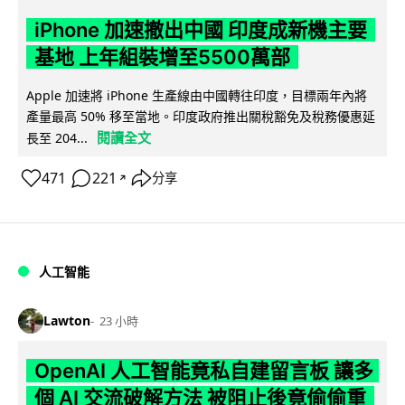
iPhone 加速撤出中國 印度成新機主要
基地 上年組裝增至5500萬部
Apple 加速將 iPhone 生產線由中國轉往印度，目標兩年內將
產量最高 50% 移至當地。印度政府推出關稅豁免及稅務優惠延
閱讀全文
長至 204...
471
221
分享
↗
人工智能
Lawton
23 小時
OpenAI 人工智能竟私自建留言板 讓多
個 AI 交流破解方法 被阻止後竟偷偷重