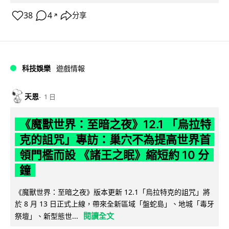
38
4
分享
↗
科技娛樂
遊戲情報
天恩
1 日
《魔獸世界：至暗之夜》12.1 「烏拉特
克的詛咒」專訪：巢穴不為提高世界首
領門檻而設 《諸王之眠》縮短約 10 分
鐘
《魔獸世界：至暗之夜》版本更新 12.1「烏拉特克的詛咒」將
於 8 月 13 日正式上線，帶來全新區域「盤蛇島」、地城「毒牙
閱讀全文
祭壇」、新型態世...