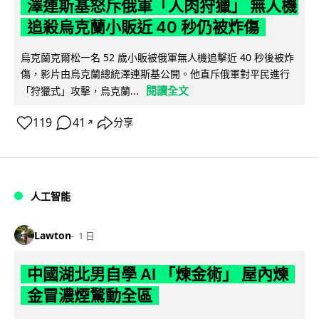
澤連斯基怒斥俄軍「人肉狩獵」 無人機
追殺烏克蘭小販近 40 秒仍被炸傷
烏克蘭克爾松一名 52 歲小販被俄軍無人機追擊近 40 秒後被炸
傷，影片由烏克蘭總統澤連斯基公開。他直斥俄軍對平民進行
閱讀全文
「狩獵式」攻擊，烏克蘭...
119
41
分享
↗
人工智能
Lawton
1 日
中國湖北男自學 AI 「煉金術」 屋內煉
金冒濃煙驚動全區