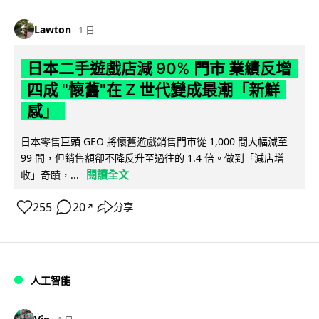
Lawton
1 日
日本二手遊戲店減 90% 門市 業績反增
四成 "懷舊"在 Z 世代變成最潮「新鮮
感」
日本零售巨頭 GEO 將懷舊遊戲銷售門市從 1,000 間大幅減至
99 間，但銷售額卻不降反升至過往的 1.4 倍。做到「減店增
閱讀全文
收」奇蹟，...
255
20
分享
↗
人工智能