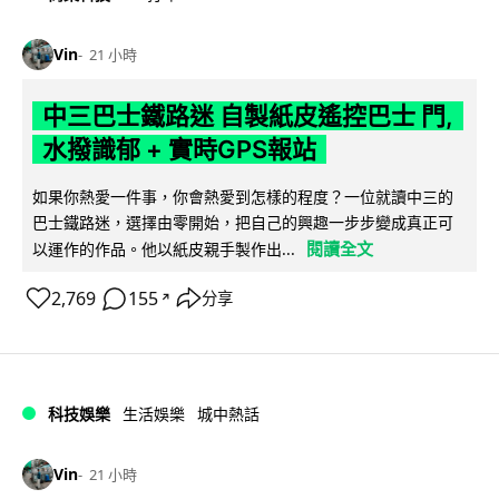
Vin
21 小時
中三巴士鐵路迷 自製紙皮遙控巴士 門,
水撥識郁 + 實時GPS報站
如果你熱愛一件事，你會熱愛到怎樣的程度？一位就讀中三的
巴士鐵路迷，選擇由零開始，把自己的興趣一步步變成真正可
閱讀全文
以運作的作品。他以紙皮親手製作出...
2,769
155
分享
↗
科技娛樂
生活娛樂
城中熱話
Vin
21 小時