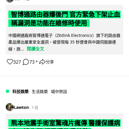
智博通路由器爆後門 官方緊急下架止血
稱漏洞是功能在維修時使用
中國網通廠商智博通電子（Zbtlink Electronics）旗下的路由器
產品爆出嚴重安全漏洞，被發現每 35 秒便會與中國伺服器連
閱讀全文
線，旗...
327
73
分享
↗
科技娛樂
生活娛樂
城中熱話
Lawton
1 日
熊本地震手術室驚魂片瘋傳 醫護保護病