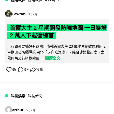
Lawton
3 小時
首爾大生 2 星期開發防曬地圖 一日暴增
2 萬人下載衝榜首
【行路都要揀好有遮陰】南韓首爾大學 23 歲學生劉敏俊利用 2
星期開發防曬導航 App「走向陰涼處」，結合建築物高度、太
閱讀全文
陽仰角及行道樹陰影...
35
3
分享
↗
科技娛樂
科技新聞
arthur
5 小時