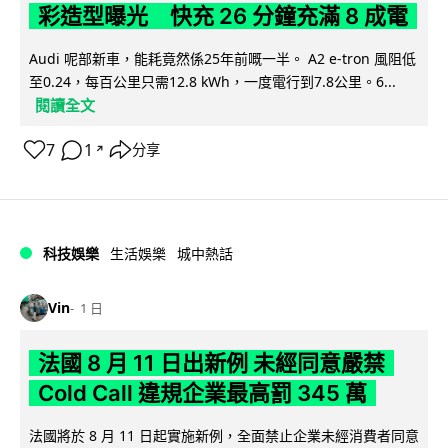
彩造型曝光 快充 26 分鐘充滿 8 成電
Audi 呢部新車，能耗竟然係25年前嘅一半。 A2 e-tron 風阻低
至0.24，每百公里只需12.8 kWh，一度電行到7.8公里。6...
閱讀全文
7
1
分享
↗
科技娛樂
生活娛樂
城中熱話
Vin
1 日
法國 8 月 11 日出新例 未經同意嚴禁
Cold Call 違規企業最高罰 345 萬
法國將於 8 月 11 日起實施新例，全面禁止企業未經消費者同意