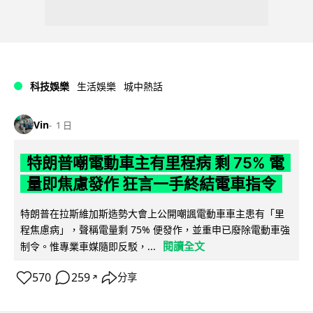
科技娛樂
生活娛樂
城中熱話
Vin
1 日
特朗普嘲電動車主有里程病 剩 75% 電
量即焦慮發作 狂言一手終結電車指令
特朗普在拉斯維加斯造勢大會上公開嘲諷電動車車主患有「里
程焦慮病」，聲稱電量剩 75% 便發作，並重申已廢除電動車強
閱讀全文
制令。惟專業車媒隨即反駁，...
570
259
分享
↗