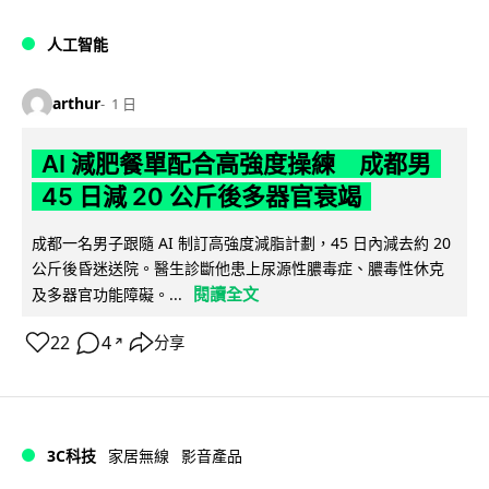
人工智能
arthur
1 日
AI 減肥餐單配合高強度操練 成都男
45 日減 20 公斤後多器官衰竭
成都一名男子跟隨 AI 制訂高強度減脂計劃，45 日內減去約 20
公斤後昏迷送院。醫生診斷他患上尿源性膿毒症、膿毒性休克
閱讀全文
及多器官功能障礙。...
22
4
分享
↗
3C科技
家居無線
影音產品