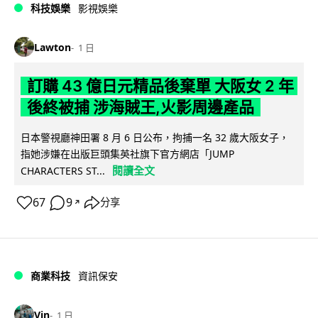
科技娛樂
影視娛樂
Lawton
1 日
訂購 43 億日元精品後棄單 大阪女 2 年
後終被捕 涉海賊王,火影周邊產品
日本警視廳神田署 8 月 6 日公布，拘捕一名 32 歲大阪女子，
指她涉嫌在出版巨頭集英社旗下官方網店「JUMP
閱讀全文
CHARACTERS ST...
67
9
分享
↗
商業科技
資訊保安
Vin
1 日