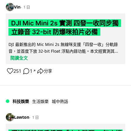
Vin
1 日
DJI Mic Mini 2s 實測 四發一收同步獨
立錄音 32-bit 防爆咪拍片必備
DJI 最新推出的 Mic Mini 2s 無線咪支援「四發一收」分軌錄
音，並首度下放 32-bit Float 浮點內錄功能。本文經實測其...
閱讀全文
251
1
分享
↗
科技娛樂
生活娛樂
城中熱話
Lawton
1 日