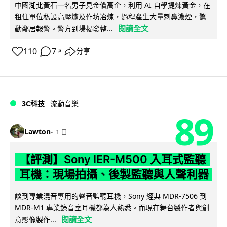
中國湖北黃石一名男子見金價高企，利用 AI 自學提煉黃金，在
租住單位私設高壓爐及作坊冶煉，過程產生大量刺鼻濃煙，驚
閱讀全文
動鄰居報警。警方到場揭發整...
110
7
分享
↗
3C科技
流動音樂
89
Lawton
1 日
【評測】Sony IER-M500 入耳式監聽
耳機：現場拍攝、後製監聽與人聲利器
談到專業混音專用的聲音監聽耳機，Sony 經典 MDR-7506 到
MDR-M1 專業錄音室耳機都為人熟悉。而現在舞台製作者與創
閱讀全文
意影像製作...