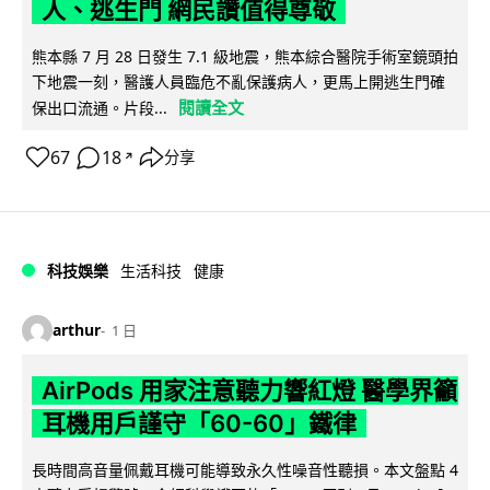
人、逃生門 網民讚值得尊敬
熊本縣 7 月 28 日發生 7.1 級地震，熊本綜合醫院手術室鏡頭拍
下地震一刻，醫護人員臨危不亂保護病人，更馬上開逃生門確
閱讀全文
保出口流通。片段...
67
18
分享
↗
科技娛樂
生活科技
健康
arthur
1 日
AirPods 用家注意聽力響紅燈 醫學界籲
耳機用戶謹守「60-60」鐵律
長時間高音量佩戴耳機可能導致永久性噪音性聽損。本文盤點 4