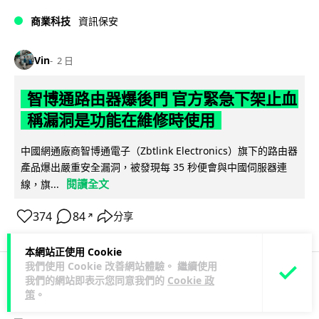
商業科技
資訊保安
Vin
2 日
智博通路由器爆後門 官方緊急下架止血
稱漏洞是功能在維修時使用
中國網通廠商智博通電子（Zbtlink Electronics）旗下的路由器
產品爆出嚴重安全漏洞，被發現每 35 秒便會與中國伺服器連
閱讀全文
線，旗...
374
84
分享
↗
本網站正使用 Cookie
我們使用 Cookie 改善網站體驗。 繼續使用
我們的網站即表示您同意我們的
Cookie 政
科技娛樂
生活娛樂
城中熱話
策
。