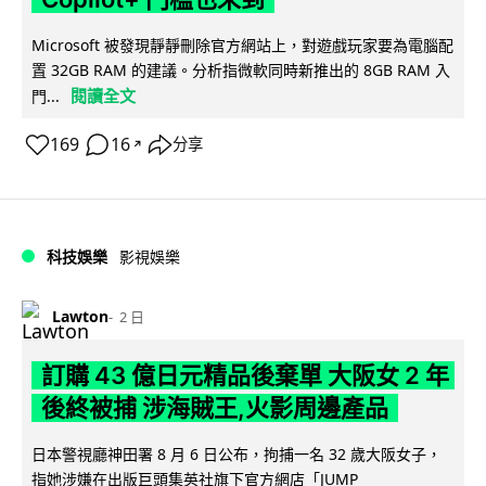
Microsoft 被發現靜靜刪除官方網站上，對遊戲玩家要為電腦配
置 32GB RAM 的建議。分析指微軟同時新推出的 8GB RAM 入
閱讀全文
門...
169
16
分享
↗
科技娛樂
影視娛樂
Lawton
2 日
訂購 43 億日元精品後棄單 大阪女 2 年
後終被捕 涉海賊王,火影周邊產品
日本警視廳神田署 8 月 6 日公布，拘捕一名 32 歲大阪女子，
指她涉嫌在出版巨頭集英社旗下官方網店「JUMP