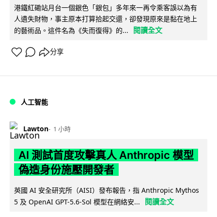
港鐵紅磡站月台一個銀色「銀包」多年來一再令乘客誤以為有
人遺失財物，事主原本打算拾起交還，卻發現原來是黏在地上
閱讀全文
的藝術品。這件名為《失而復得》的...
分享
人工智能
Lawton
1 小時
AI 測試首度攻擊真人 Anthropic 模型
偽造身份施壓開發者
英國 AI 安全研究所（AISI）發布報告，指 Anthropic Mythos
閱讀全文
5 及 OpenAI GPT-5.6-Sol 模型在網絡安...