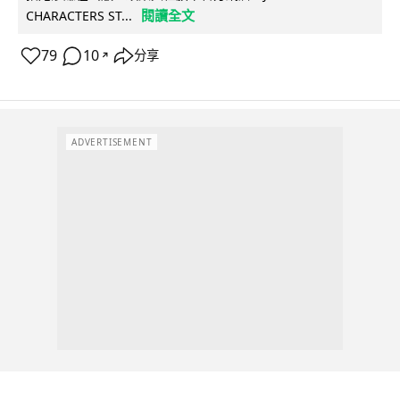
閱讀全文
CHARACTERS ST...
79
10
分享
↗
ADVERTISEMENT