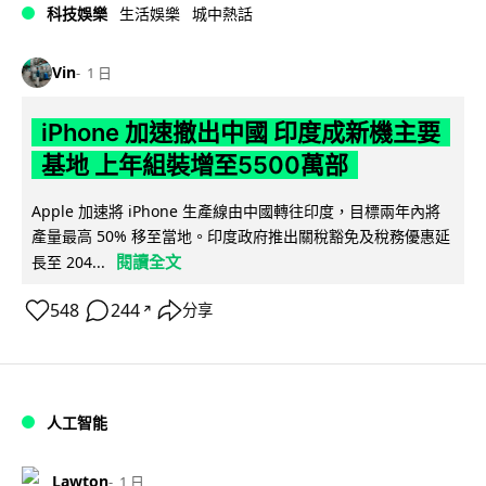
科技娛樂
生活娛樂
城中熱話
Vin
1 日
iPhone 加速撤出中國 印度成新機主要
基地 上年組裝增至5500萬部
Apple 加速將 iPhone 生產線由中國轉往印度，目標兩年內將
產量最高 50% 移至當地。印度政府推出關稅豁免及稅務優惠延
閱讀全文
長至 204...
548
244
分享
↗
人工智能
Lawton
1 日