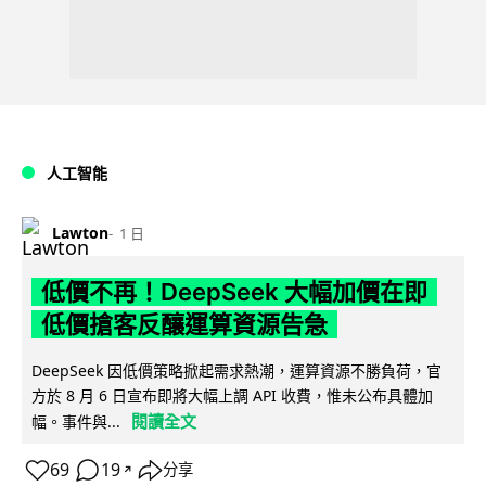
人工智能
Lawton
1 日
低價不再！DeepSeek 大幅加價在即
低價搶客反釀運算資源告急
DeepSeek 因低價策略掀起需求熱潮，運算資源不勝負荷，官
方於 8 月 6 日宣布即將大幅上調 API 收費，惟未公布具體加
閱讀全文
幅。事件與...
69
19
分享
↗