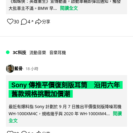
《蜘蛛俠：英雄重生》宣傳動畫，啟動車輛即彈出通知，觸發
閱讀全文
大批車主不滿。BMW 早...
30
4
分享
↗
3C科技
流動音樂
音樂耳機
藍骨
18 小時
Sony 傳推平價復刻版耳筒 沿用六年
舊款規格挑戰加價潮
最近有爆料指 Sony 計劃於 9 月 7 日推出平價復刻版降噪耳機
閱讀
WH-1000XM4C，規格幾乎與 2020 年 WH-1000XM4...
全文