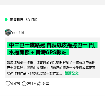
商業科技
3D 打印
Vin
1 日
中三巴士鐵路迷 自製紙皮遙控巴士 門,
水撥識郁 + 實時GPS報站
如果你熱愛一件事，你會熱愛到怎樣的程度？一位就讀中三的
巴士鐵路迷，選擇由零開始，把自己的興趣一步步變成真正可
閱讀全文
以運作的作品。他以紙皮親手製作出...
4,479
251
分享
↗