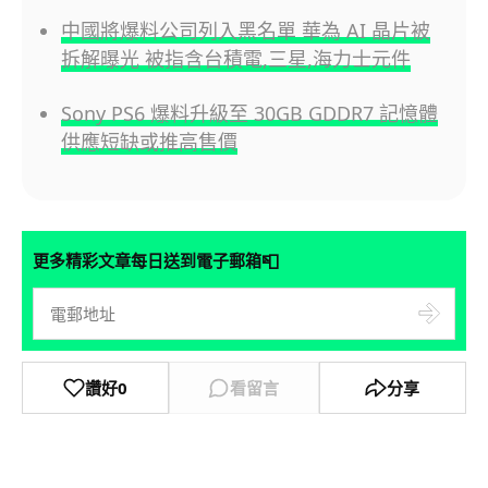
中國將爆料公司列入黑名單 華為 AI 晶片被
拆解曝光 被指含台積電,三星,海力士元件
Sony PS6 爆料升級至 30GB GDDR7 記憶體
供應短缺或推高售價
📮
更多精彩文章每日送到電子郵箱
讚好
0
看留言
分享