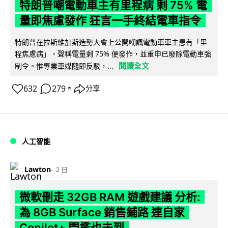
特朗普嘲電動車主有里程病 剩 75% 電
量即焦慮發作 狂言一手終結電車指令
特朗普在拉斯維加斯造勢大會上公開嘲諷電動車車主患有「里
程焦慮病」，聲稱電量剩 75% 便發作，並重申已廢除電動車強
閱讀全文
制令。惟專業車媒隨即反駁，...
632
279
分享
↗
人工智能
Lawton
2 日
微軟刪走 32GB RAM 遊戲建議 分析:
為 8GB Surface 銷售鋪路 連自家
Copilot+ 門檻也未到