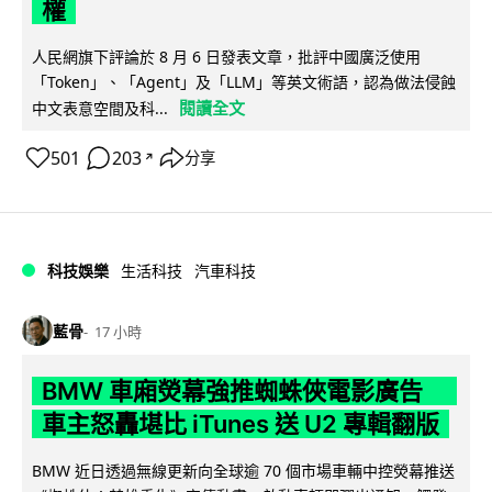
權
人民網旗下評論於 8 月 6 日發表文章，批評中國廣泛使用
「Token」、「Agent」及「LLM」等英文術語，認為做法侵蝕
閱讀全文
中文表意空間及科...
501
203
分享
↗
科技娛樂
生活科技
汽車科技
藍骨
17 小時
BMW 車廂熒幕強推蜘蛛俠電影廣告
車主怒轟堪比 iTunes 送 U2 專輯翻版
BMW 近日透過無線更新向全球逾 70 個市場車輛中控熒幕推送