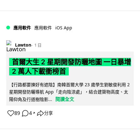
iOS App
應用軟件
應用軟件
Lawton
1 日
首爾大生 2 星期開發防曬地圖 一日暴增
2 萬人下載衝榜首
【行路都要揀好有遮陰】南韓首爾大學 23 歲學生劉敏俊利用 2
星期開發防曬導航 App「走向陰涼處」，結合建築物高度、太
閱讀全文
陽仰角及行道樹陰影...
89
4
分享
↗