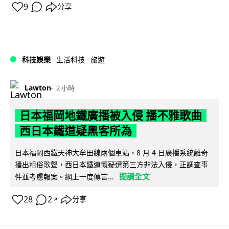
9
分享
科技娛樂
生活科技
旅遊
Lawton
2 小時
日本福岡地鐵廣播被入侵 播不雅歌曲
西日本鐵道疑黑客所為
日本福岡西鐵天神大牟田線兩個車站，8 月 4 日廣播系統離奇
播出粗俗歌聲，西日本鐵道懷疑遭第三方非法入侵，正調查事
閱讀全文
件並考慮報案。網上一度傳言...
28
2
分享
↗