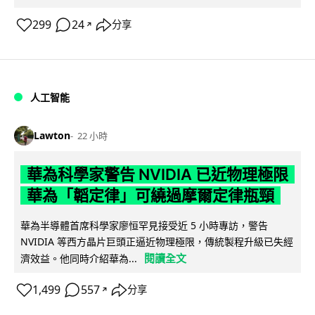
299
24
分享
↗
人工智能
Lawton
22 小時
華為科學家警告 NVIDIA 已近物理極限
華為「韜定律」可繞過摩爾定律瓶頸
華為半導體首席科學家廖恒罕見接受近 5 小時專訪，警告
NVIDIA 等西方晶片巨頭正逼近物理極限，傳統製程升級已失經
閱讀全文
濟效益。他同時介紹華為...
1,499
557
分享
↗