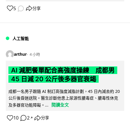
5
分享
人工智能
arthur
4 小時
AI 減肥餐單配合高強度操練 成都男
45 日減 20 公斤後多器官衰竭
成都一名男子跟隨 AI 制訂高強度減脂計劃，45 日內減去約 20
公斤後昏迷送院。醫生診斷他患上尿源性膿毒症、膿毒性休克
閱讀全文
及多器官功能障礙。...
10
2
分享
↗