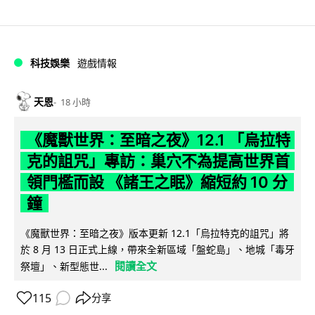
科技娛樂
遊戲情報
天恩
18 小時
《魔獸世界：至暗之夜》12.1 「烏拉特
克的詛咒」專訪：巢穴不為提高世界首
領門檻而設 《諸王之眠》縮短約 10 分
鐘
《魔獸世界：至暗之夜》版本更新 12.1「烏拉特克的詛咒」將
於 8 月 13 日正式上線，帶來全新區域「盤蛇島」、地城「毒牙
閱讀全文
祭壇」、新型態世...
115
分享