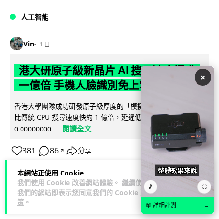
人工智能
Vin
1 日
港大研原子級新晶片 AI 搜尋速度提升
×
一億倍 手機人臉識別免上雲端
香港大學團隊成功研發原子級厚度的「模擬存內搜尋」晶片，
比傳統 CPU 搜尋速度快約 1 億倍，延遲低至 36 皮秒（即
閱讀全文
0.00000000...
381
86
分享
↗
本網站正使用 Cookie
我們使用 Cookie 改善網站體驗。 繼續使用
🎵
⛶
我們的網站即表示您同意我們的
Cookie 政
科技娛樂
生活科技
旅遊
策
。
📖 詳細評測
→