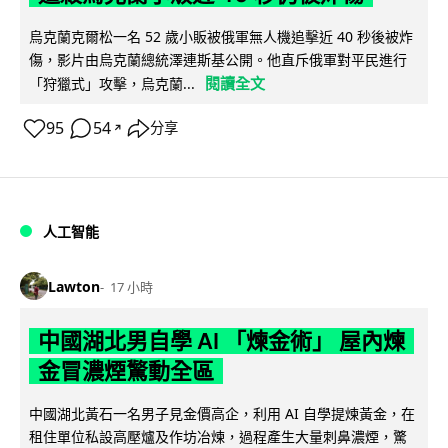
烏克蘭克爾松一名 52 歲小販被俄軍無人機追擊近 40 秒後被炸
傷，影片由烏克蘭總統澤連斯基公開。他直斥俄軍對平民進行
閱讀全文
「狩獵式」攻擊，烏克蘭...
95
54
分享
↗
人工智能
Lawton
17 小時
中國湖北男自學 AI 「煉金術」 屋內煉
金冒濃煙驚動全區
中國湖北黃石一名男子見金價高企，利用 AI 自學提煉黃金，在
租住單位私設高壓爐及作坊冶煉，過程產生大量刺鼻濃煙，驚