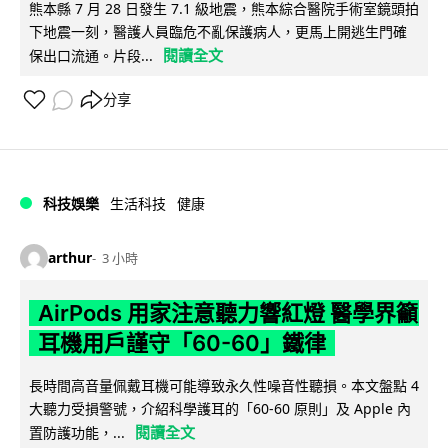
熊本縣 7 月 28 日發生 7.1 級地震，熊本綜合醫院手術室鏡頭拍
下地震一刻，醫護人員臨危不亂保護病人，更馬上開逃生門確
閱讀全文
保出口流通。片段...
分享
科技娛樂
生活科技
健康
arthur
3 小時
AirPods 用家注意聽力響紅燈 醫學界籲
耳機用戶謹守「60-60」鐵律
長時間高音量佩戴耳機可能導致永久性噪音性聽損。本文盤點 4
大聽力受損警號，介紹科學護耳的「60-60 原則」及 Apple 內
閱讀全文
置防護功能，...