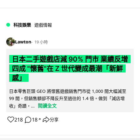
科技娛樂
遊戲情報
Lawton
19 小時
日本二手遊戲店減 90% 門市 業績反增
四成 "懷舊"在 Z 世代變成最潮「新鮮
感」
日本零售巨頭 GEO 將懷舊遊戲銷售門市從 1,000 間大幅減至
99 間，但銷售額卻不降反升至過往的 1.4 倍。做到「減店增
閱讀全文
收」奇蹟，...
218
18
分享
↗