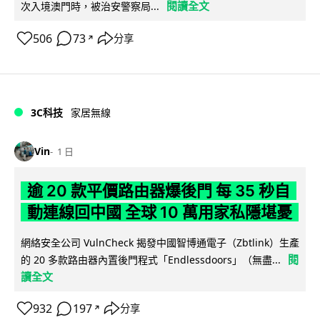
閱讀全文
次入境澳門時，被治安警察局...
506
73
分享
↗
3C科技
家居無線
Vin
1 日
逾 20 款平價路由器爆後門 每 35 秒自
動連線回中國 全球 10 萬用家私隱堪憂
網絡安全公司 VulnCheck 揭發中國智博通電子（Zbtlink）生產
閱
的 20 多款路由器內置後門程式「Endlessdoors」（無盡...
讀全文
932
197
分享
↗