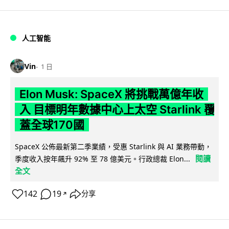
人工智能
Vin
1 日
Elon Musk: SpaceX 將挑戰萬億年收
入 目標明年數據中心上太空 Starlink 覆
蓋全球170國
SpaceX 公佈最新第二季業績，受惠 Starlink 與 AI 業務帶動，
閱讀
季度收入按年飆升 92% 至 78 億美元。行政總裁 Elon...
全文
142
19
分享
↗