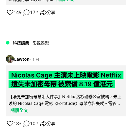
149
17
分享
↗
科技娛樂
影視娛樂
Lawton
1 日
Nicolas Cage 主演未上映電影 Netflix
遺失未加密母帶 被索償 8.19 億港元
【唔見未加密母帶咁大件事】Netflix 洛杉磯辦公室被竊，未上
映的 Nicolas Cage 電影《Fortitude》母帶亦告失蹤。電影...
閱讀全文
183
10
分享
↗