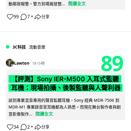
閱讀全文
動鄰居報警。警方到場揭發整...
99
7
分享
↗
3C科技
流動音樂
89
Lawton
18 小時
【評測】Sony IER-M500 入耳式監聽
耳機：現場拍攝、後製監聽與人聲利器
談到專業混音專用的聲音監聽耳機，Sony 經典 MDR-7506 到
MDR-M1 專業錄音室耳機都為人熟悉。而現在舞台製作者與創
閱讀全文
意影像製作...
34
2
分享
↗