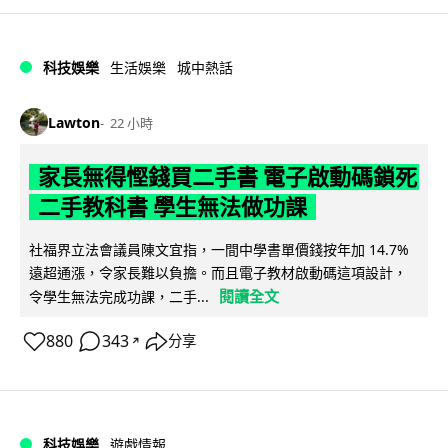
科技娛樂
生活娛樂
城中熱話
Lawton
22 小時
家長無得慳錢買二手書 電子啟動碼鎖死
二手教科書 學生無法做功課
社福界立法會議員陳文宜指，一間中學書單價錢按年加 14.7%
遠超通漲，令家長難以負擔。而且電子教材啟動碼這項設計，
閱讀全文
令學生無法完成功課，二手...
880
343
分享
↗
科技娛樂
遊戲情報