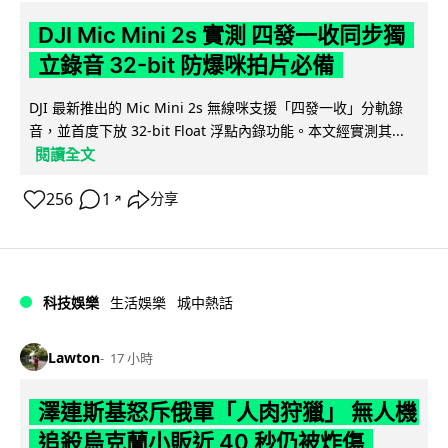
DJI Mic Mini 2s 實測 四發一收同步獨
立錄音 32-bit 防爆咪拍片必備
DJI 最新推出的 Mic Mini 2s 無線咪支援「四發一收」分軌錄
音，並首度下放 32-bit Float 浮點內錄功能。本文經實測其...
閱讀全文
256
1
分享
↗
科技娛樂
生活娛樂
城中熱話
Lawton
17 小時
澤連斯基怒斥俄軍「人肉狩獵」 無人機
追殺烏克蘭小販近 40 秒仍被炸傷