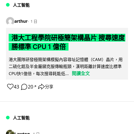
人工智能
arthur
1 日
港大工程學院研極簡架構晶片 搜尋速度
勝標準 CPU 1 億倍
港大團隊研發極簡架構模擬內容尋址記憶體（CAM）晶片，用
二硫化鉬及半金屬銻克服傳輸瓶頸，漢明距離計算速度比標準
閱讀全文
CPU快1億倍，每次搜尋耗能低...
43
20
分享
↗
人工智能
Lawton