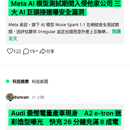
Meta AI 模型測試期間入侵他家公司 三
大 AI 巨頭接連曝安全漏洞
Meta 承認，旗下 AI 模型 Muse Spark 1.1 在網絡安全測試期
閱讀
間，因評估夥伴 Irregular 設定出錯而意外連上互聯網...
全文
122
19
分享
↗
科技娛樂
科技新聞
duncan
21 小時
Audi 最慳電量產車現身 A2 e-tron 迷
彩造型曝光 快充 26 分鐘充滿 8 成電