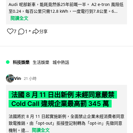
Audi 呢部新車，能耗竟然係25年前嘅一半。 A2 e-tron 風阻低
至0.24，每百公里只需12.8 kWh，一度電行到7.8公里。6...
閱讀全文
7
1
分享
↗
科技娛樂
生活娛樂
城中熱話
Vin
21 小時
法國 8 月 11 日出新例 未經同意嚴禁
Cold Call 違規企業最高罰 345 萬
法國將於 8 月 11 日起實施新例，全面禁止企業未經消費者同意
致電推銷，由「opt-out」拒接登記制轉為「opt-in」先徵同意
閱讀全文
機制。違...