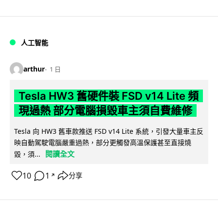
人工智能
arthur
1 日
Tesla HW3 舊硬件裝 FSD v14 Lite 頻
現過熱 部分電腦損毀車主須自費維修
Tesla 向 HW3 舊車款推送 FSD v14 Lite 系統，引發大量車主反
映自動駕駛電腦嚴重過熱，部分更觸發高溫保護甚至直接燒
閱讀全文
毀，須...
10
1
分享
↗