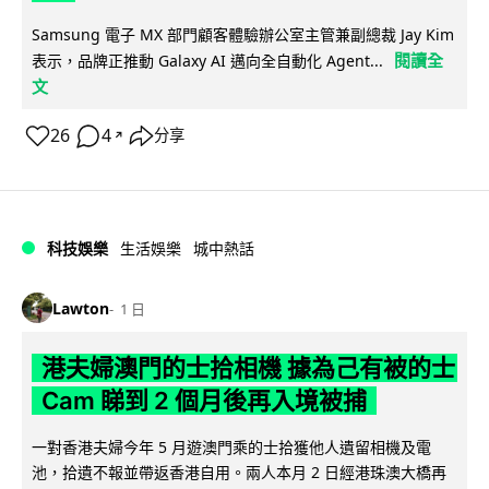
Samsung 電子 MX 部門顧客體驗辦公室主管兼副總裁 Jay Kim
閱讀全
表示，品牌正推動 Galaxy AI 邁向全自動化 Agent...
文
26
4
分享
↗
科技娛樂
生活娛樂
城中熱話
Lawton
1 日
港夫婦澳門的士拾相機 據為己有被的士
Cam 睇到 2 個月後再入境被捕
一對香港夫婦今年 5 月遊澳門乘的士拾獲他人遺留相機及電
池，拾遺不報並帶返香港自用。兩人本月 2 日經港珠澳大橋再