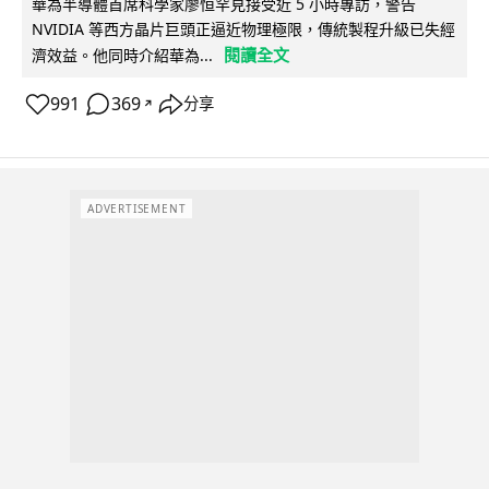
華為半導體首席科學家廖恒罕見接受近 5 小時專訪，警告
NVIDIA 等西方晶片巨頭正逼近物理極限，傳統製程升級已失經
閱讀全文
濟效益。他同時介紹華為...
991
369
分享
↗
ADVERTISEMENT