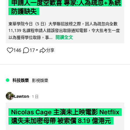
申請人一度空歡喜 專家:人為疏忽+系統
防護缺失
東華學院今日（5 日）大學聯招放榜之際，因人為疏忽向全數
11,139 名課程申請人錯誤發出取錄通知電郵，令大批考生一度
閱讀全文
以為獲得學位取錄，事...
146
17
分享
↗
科技娛樂
影視娛樂
Lawton
1 日
Nicolas Cage 主演未上映電影 Netflix
遺失未加密母帶 被索償 8.19 億港元