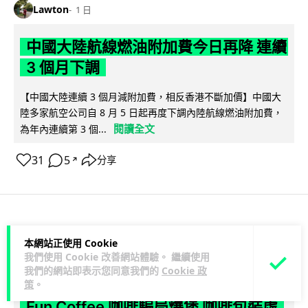
Lawton
1 日
中國大陸航線燃油附加費今日再降 連續
3 個月下調
【中國大陸連續 3 個月減附加費，相反香港不斷加價】中國大
陸多家航空公司自 8 月 5 日起再度下調內陸航線燃油附加費，
閱讀全文
為年內連續第 3 個...
31
5
分享
↗
科技娛樂
生活科技
區塊鏈
本網站正使用 Cookie
我們使用 Cookie 改善網站體驗。 繼續使用
Lawton
1 日
我們的網站即表示您同意我們的
Cookie 政
策
。
Fun Coffee 咖啡騙局爆煲 咖啡包裝虛