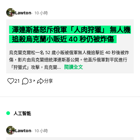
Lawton
10 小時
澤連斯基怒斥俄軍「人肉狩獵」 無人機
追殺烏克蘭小販近 40 秒仍被炸傷
烏克蘭克爾松一名 52 歲小販被俄軍無人機追擊近 40 秒後被炸
傷，影片由烏克蘭總統澤連斯基公開。他直斥俄軍對平民進行
閱讀全文
「狩獵式」攻擊，烏克蘭...
21
3
分享
↗
人工智能
Lawton
10 小時