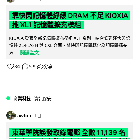
靠快閃記憶體紓緩 DRAM 不足 KIOXIA
推 XL1 記憶體擴充模組
KIOXIA 發表全新記憶體擴充模組 XL1 系列，結合低延遲快閃記
憶體 XL-FLASH 與 CXL 介面，將快閃記憶體轉化為記憶體擴充
閱讀全文
方...
84
5
分享
↗
商業科技
資訊保安
Lawton
1 日
東華學院誤發取錄電郵 全數 11,139 名