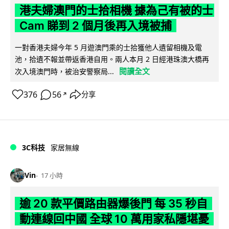
港夫婦澳門的士拾相機 據為己有被的士
Cam 睇到 2 個月後再入境被捕
一對香港夫婦今年 5 月遊澳門乘的士拾獲他人遺留相機及電
池，拾遺不報並帶返香港自用。兩人本月 2 日經港珠澳大橋再
閱讀全文
次入境澳門時，被治安警察局...
376
56
分享
↗
3C科技
家居無線
Vin
17 小時
逾 20 款平價路由器爆後門 每 35 秒自
動連線回中國 全球 10 萬用家私隱堪憂