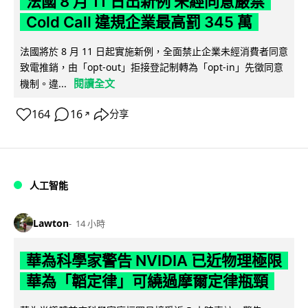
法國 8 月 11 日出新例 未經同意嚴禁
Cold Call 違規企業最高罰 345 萬
法國將於 8 月 11 日起實施新例，全面禁止企業未經消費者同意
致電推銷，由「opt-out」拒接登記制轉為「opt-in」先徵同意
閱讀全文
機制。違...
164
16
分享
↗
人工智能
Lawton
14 小時
華為科學家警告 NVIDIA 已近物理極限
華為「韜定律」可繞過摩爾定律瓶頸