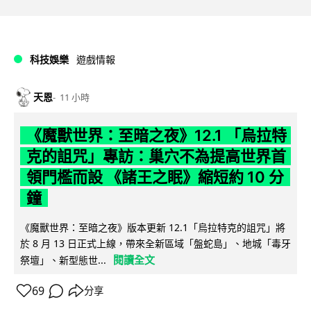
科技娛樂
遊戲情報
天恩
11 小時
《魔獸世界：至暗之夜》12.1 「烏拉特
克的詛咒」專訪：巢穴不為提高世界首
領門檻而設 《諸王之眠》縮短約 10 分
鐘
《魔獸世界：至暗之夜》版本更新 12.1「烏拉特克的詛咒」將
於 8 月 13 日正式上線，帶來全新區域「盤蛇島」、地城「毒牙
閱讀全文
祭壇」、新型態世...
69
分享