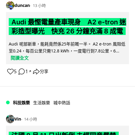
duncan
13 小時
Audi 最慳電量產車現身 A2 e-tron 迷
彩造型曝光 快充 26 分鐘充滿 8 成電
Audi 呢部新車，能耗竟然係25年前嘅一半。 A2 e-tron 風阻低
至0.24，每百公里只需12.8 kWh，一度電行到7.8公里。6...
閱讀全文
5
1
分享
↗
科技娛樂
生活娛樂
城中熱話
Vin
14 小時