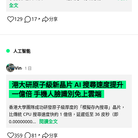
全文
129
17
分享
↗
人工智能
Vin
1 日
港大研原子級新晶片 AI 搜尋速度提升
一億倍 手機人臉識別免上雲端
香港大學團隊成功研發原子級厚度的「模擬存內搜尋」晶片，
比傳統 CPU 搜尋速度快約 1 億倍，延遲低至 36 皮秒（即
閱讀全文
0.00000000...
359
81
分享
↗