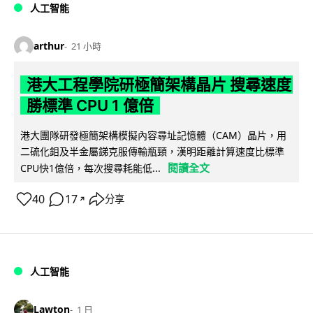
人工智能
arthur
21 小時
港大工程學院研極簡架構晶片 搜尋速度
勝標準 CPU 1 億倍
港大團隊研發極簡架構模擬內容尋址記憶體（CAM）晶片，用
二硫化鉬及半金屬銻克服傳輸瓶頸，漢明距離計算速度比標準
閱讀全文
CPU快1億倍，每次搜尋耗能低...
40
17
分享
↗
人工智能
Lawton
1 日