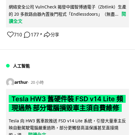
網絡安全公司 VulnCheck 揭發中國智博通電子（Zbtlink）生產
閱
的 20 多款路由器內置後門程式「Endlessdoors」（無盡...
讀全文
710
177
分享
↗
人工智能
arthur
20 小時
Tesla HW3 舊硬件裝 FSD v14 Lite 頻
現過熱 部分電腦損毀車主須自費維修
Tesla 向 HW3 舊車款推送 FSD v14 Lite 系統，引發大量車主反
映自動駕駛電腦嚴重過熱，部分更觸發高溫保護甚至直接燒
閱讀全文
毀，須...