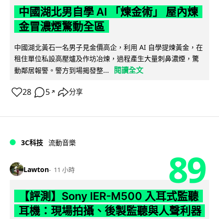
中國湖北男自學 AI 「煉金術」 屋內煉
金冒濃煙驚動全區
中國湖北黃石一名男子見金價高企，利用 AI 自學提煉黃金，在
租住單位私設高壓爐及作坊冶煉，過程產生大量刺鼻濃煙，驚
閱讀全文
動鄰居報警。警方到場揭發整...
28
5
分享
↗
3C科技
流動音樂
89
Lawton
11 小時
【評測】Sony IER-M500 入耳式監聽
耳機：現場拍攝、後製監聽與人聲利器