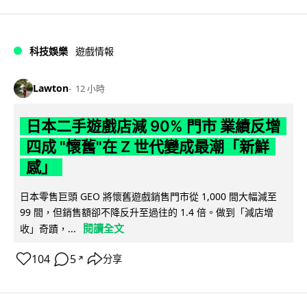
科技娛樂
遊戲情報
Lawton
12 小時
日本二手遊戲店減 90% 門市 業績反增
四成 "懷舊"在 Z 世代變成最潮「新鮮
感」
日本零售巨頭 GEO 將懷舊遊戲銷售門市從 1,000 間大幅減至
99 間，但銷售額卻不降反升至過往的 1.4 倍。做到「減店增
閱讀全文
收」奇蹟，...
104
5
分享
↗