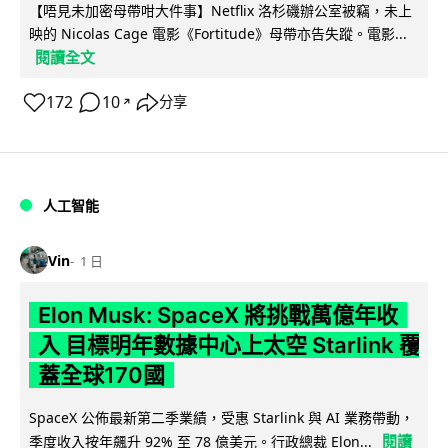
【唔見未加密母帶咁大件事】Netflix 洛杉磯辦公室被竊，未上
映的 Nicolas Cage 電影《Fortitude》母帶亦告失蹤。電影...
閱讀全文
172
10
分享
↗
人工智能
Vin
1 日
Elon Musk: SpaceX 將挑戰萬億年收
入 目標明年數據中心上太空 Starlink 覆
蓋全球170國
SpaceX 公佈最新第二季業績，受惠 Starlink 與 AI 業務帶動，
閱讀
季度收入按年飆升 92% 至 78 億美元。行政總裁 Elon...