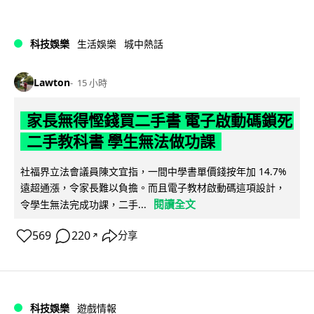
科技娛樂
生活娛樂
城中熱話
Lawton
15 小時
家長無得慳錢買二手書 電子啟動碼鎖死
二手教科書 學生無法做功課
社福界立法會議員陳文宜指，一間中學書單價錢按年加 14.7%
遠超通漲，令家長難以負擔。而且電子教材啟動碼這項設計，
閱讀全文
令學生無法完成功課，二手...
569
220
分享
↗
科技娛樂
遊戲情報