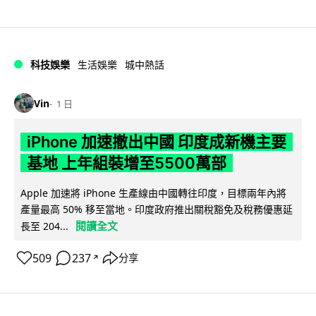
科技娛樂
生活娛樂
城中熱話
Vin
1 日
iPhone 加速撤出中國 印度成新機主要
基地 上年組裝增至5500萬部
Apple 加速將 iPhone 生產線由中國轉往印度，目標兩年內將
產量最高 50% 移至當地。印度政府推出關稅豁免及稅務優惠延
閱讀全文
長至 204...
509
237
分享
↗