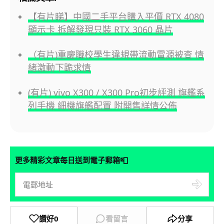
【有片睇】中國二手平台購入平價 RTX 4080
顯示卡 拆解發現只裝 RTX 3060 晶片
（有片)重慶職校學生違規帶流動電源被查 情
緒激動下跪求情
(有片) vivo X300 / X300 Pro初步評測 旗艦系
列手機 細機旗艦配置 附開售詳情公佈
📮
更多精彩文章每日送到電子郵箱
讚好
0
看留言
分享