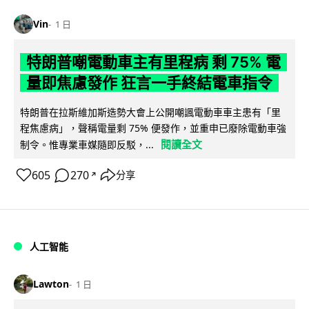
Vin
1 日
特朗普嘲電動車主有里程病 剩 75% 電
量即焦慮發作 狂言一手終結電車指令
特朗普在拉斯維加斯造勢大會上公開嘲諷電動車車主患有「里
程焦慮病」，聲稱電量剩 75% 便發作，並重申已廢除電動車強
閱讀全文
制令。惟專業車媒隨即反駁，...
605
270
分享
↗
人工智能
Lawton
1 日