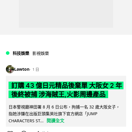
科技娛樂
影視娛樂
Lawton
1 日
訂購 43 億日元精品後棄單 大阪女 2 年
後終被捕 涉海賊王,火影周邊產品
日本警視廳神田署 8 月 6 日公布，拘捕一名 32 歲大阪女子，
指她涉嫌在出版巨頭集英社旗下官方網店「JUMP
閱讀全文
CHARACTERS ST...