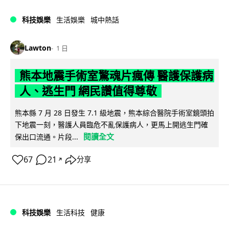
科技娛樂
生活娛樂
城中熱話
Lawton
1 日
熊本地震手術室驚魂片瘋傳 醫護保護病
人、逃生門 網民讚值得尊敬
熊本縣 7 月 28 日發生 7.1 級地震，熊本綜合醫院手術室鏡頭拍
下地震一刻，醫護人員臨危不亂保護病人，更馬上開逃生門確
閱讀全文
保出口流通。片段...
67
21
分享
↗
科技娛樂
生活科技
健康