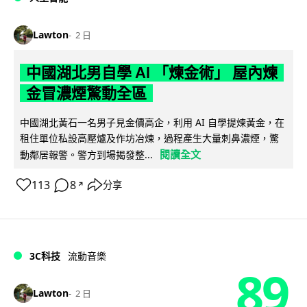
Lawton
2 日
中國湖北男自學 AI 「煉金術」 屋內煉
金冒濃煙驚動全區
中國湖北黃石一名男子見金價高企，利用 AI 自學提煉黃金，在
租住單位私設高壓爐及作坊冶煉，過程產生大量刺鼻濃煙，驚
閱讀全文
動鄰居報警。警方到場揭發整...
113
8
分享
↗
3C科技
流動音樂
89
Lawton
2 日