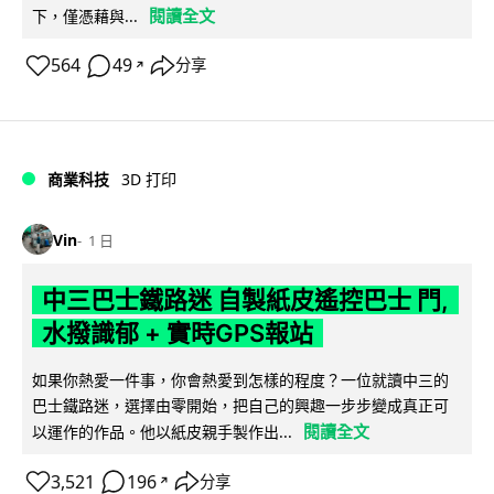
閱讀全文
下，僅憑藉與...
564
49
分享
↗
商業科技
3D 打印
Vin
1 日
中三巴士鐵路迷 自製紙皮遙控巴士 門,
水撥識郁 + 實時GPS報站
如果你熱愛一件事，你會熱愛到怎樣的程度？一位就讀中三的
巴士鐵路迷，選擇由零開始，把自己的興趣一步步變成真正可
閱讀全文
以運作的作品。他以紙皮親手製作出...
3,521
196
分享
↗