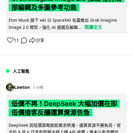
部編輯及多圖參考功能
Elon Musk 旗下 xAI 以 SpaceXAI 名義推出 Grok Imagine
閱讀全文
Image 2.0 模型，強化 AI 繪圖及編輯...
11
分享
人工智能
Lawton
7 小時
低價不再！DeepSeek 大幅加價在即
低價搶客反釀運算資源告急
DeepSeek 因低價策略掀起需求熱潮，運算資源不勝負荷，官
方於 8 月 6 日宣布即將大幅上調 API 收費，惟未公布具體加