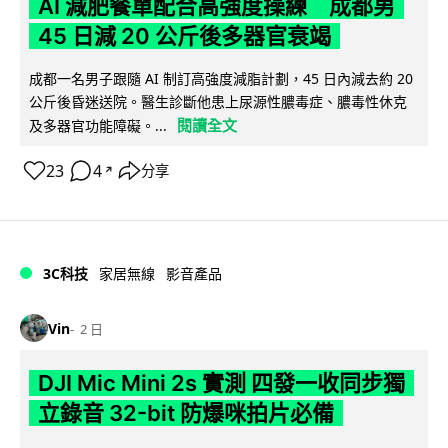
AI 減肥餐單配合高強度操練 成都男
45 日減 20 公斤後多器官衰竭
成都一名男子跟隨 AI 制訂高強度減脂計劃，45 日內減去約 20
公斤後昏迷送院。醫生診斷他患上尿源性膿毒症、膿毒性休克
閱讀全文
及多器官功能障礙。...
23
4
分享
↗
3C科技
家居無線
影音產品
Vin
2 日
DJI Mic Mini 2s 實測 四發一收同步獨
立錄音 32-bit 防爆咪拍片必備