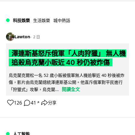
科技娛樂
生活娛樂
城中熱話
Lawton
2 日
澤連斯基怒斥俄軍「人肉狩獵」 無人機
追殺烏克蘭小販近 40 秒仍被炸傷
烏克蘭克爾松一名 52 歲小販被俄軍無人機追擊近 40 秒後被炸
傷，影片由烏克蘭總統澤連斯基公開。他直斥俄軍對平民進行
閱讀全文
「狩獵式」攻擊，烏克蘭...
126
41
分享
↗
人工智能