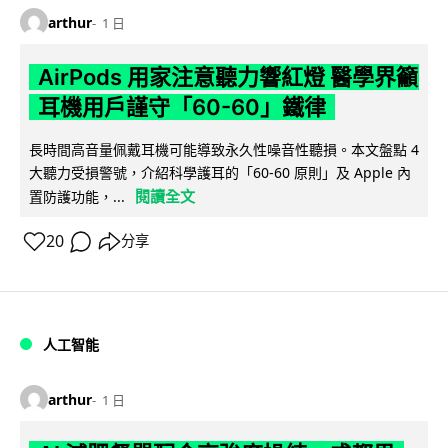
arthur
1 日
AirPods 用家注意聽力響紅燈 醫學界籲
耳機用戶謹守「60-60」鐵律
長時間高音量佩戴耳機可能導致永久性噪音性聽損。本文盤點 4
大聽力受損警號，介紹科學護耳的「60-60 原則」及 Apple 內
閱讀全文
置防護功能，...
20
分享
人工智能
arthur
1 日