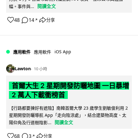
閱讀全文
幅。事件與...
48
14
分享
↗
iOS App
應用軟件
應用軟件
Lawton
10 小時
首爾大生 2 星期開發防曬地圖 一日暴增
2 萬人下載衝榜首
【行路都要揀好有遮陰】南韓首爾大學 23 歲學生劉敏俊利用 2
星期開發防曬導航 App「走向陰涼處」，結合建築物高度、太
閱讀全文
陽仰角及行道樹陰影...
68
3
分享
↗