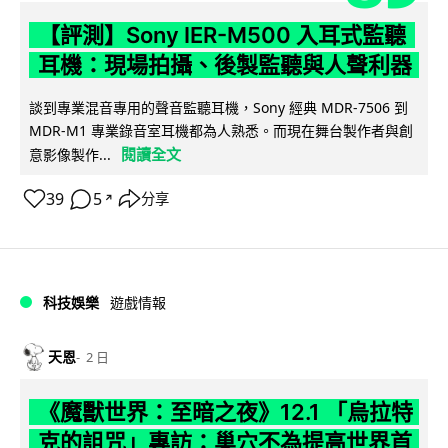
【評測】Sony IER-M500 入耳式監聽
耳機：現場拍攝、後製監聽與人聲利器
談到專業混音專用的聲音監聽耳機，Sony 經典 MDR-7506 到
MDR-M1 專業錄音室耳機都為人熟悉。而現在舞台製作者與創
閱讀全文
意影像製作...
39
5
分享
↗
科技娛樂
遊戲情報
天恩
2 日
《魔獸世界：至暗之夜》12.1 「烏拉特
克的詛咒」專訪：巢穴不為提高世界首