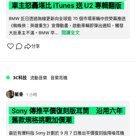
車主怒轟堪比 iTunes 送 U2 專輯翻版
BMW 近日透過無線更新向全球逾 70 個市場車輛中控熒幕推送
《蜘蛛俠：英雄重生》宣傳動畫，啟動車輛即彈出通知，觸發
閱讀全文
大批車主不滿。BMW 早...
分享
3C科技
流動音樂
音樂耳機
藍骨
1 小時
Sony 傳推平價復刻版耳筒 沿用六年
舊款規格挑戰加價潮
最近有爆料指 Sony 計劃於 9 月 7 日推出平價復刻版降噪耳機