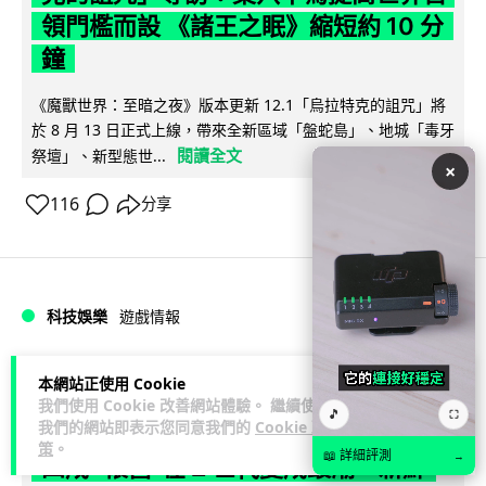
領門檻而設 《諸王之眠》縮短約 10 分
鐘
《魔獸世界：至暗之夜》版本更新 12.1「烏拉特克的詛咒」將
於 8 月 13 日正式上線，帶來全新區域「盤蛇島」、地城「毒牙
閱讀全文
祭壇」、新型態世...
×
116
分享
科技娛樂
遊戲情報
Lawton
2 日
本網站正使用 Cookie
我們使用 Cookie 改善網站體驗。 繼續使用
🎵
⛶
我們的網站即表示您同意我們的
Cookie 政
日本二手遊戲店減 90% 門市 業績反增
策
。
📖 詳細評測
→
四成 "懷舊"在 Z 世代變成最潮「新鮮