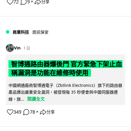
72
9
分享
↗
商業科技
資訊保安
Vin
1 日
智博通路由器爆後門 官方緊急下架止血
稱漏洞是功能在維修時使用
中國網通廠商智博通電子（Zbtlink Electronics）旗下的路由器
產品爆出嚴重安全漏洞，被發現每 35 秒便會與中國伺服器連
閱讀全文
線，旗...
349
78
分享
↗