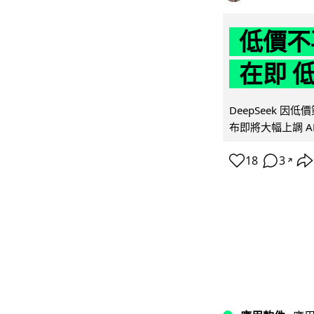
低價不再
在即 
DeepSeek 
布即將大幅上調 A
18
3
↗