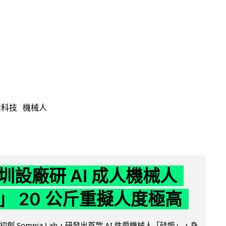
活科技
機械人
圳設廠研 AI 成人機械人
」 20 公斤重擬人度極高
創 Somnia Lab，研發出首款 AI 性愛機械人「硅姬」，身