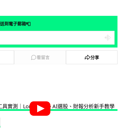
📮
送到電子郵箱
看留言
分享