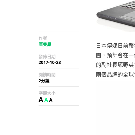
作者
唐美鳳
日本傳媒日前報導
團，預計會在一
發佈日期
2017-10-28
的副社長塚野英
兩個品牌的全球
閱讀時間
2分鐘
字體大小
A
A
A