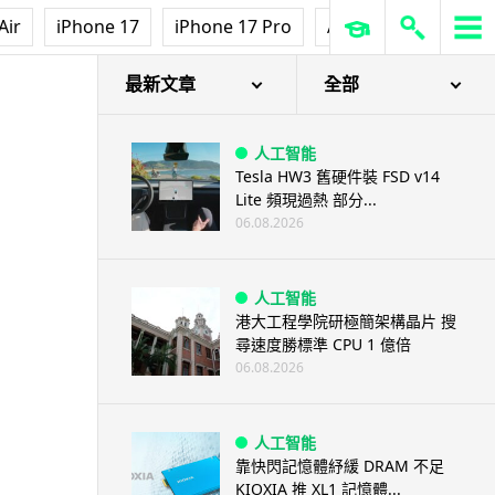
Air
iPhone 17
iPhone 17 Pro
AirPods Pro 3
Ap
最新文章
全部
人工智能
Tesla HW3 舊硬件裝 FSD v14
Lite 頻現過熱 部分...
06.08.2026
人工智能
港大工程學院研極簡架構晶片 搜
尋速度勝標準 CPU 1 億倍
06.08.2026
人工智能
靠快閃記憶體紓緩 DRAM 不足
KIOXIA 推 XL1 記憶體...