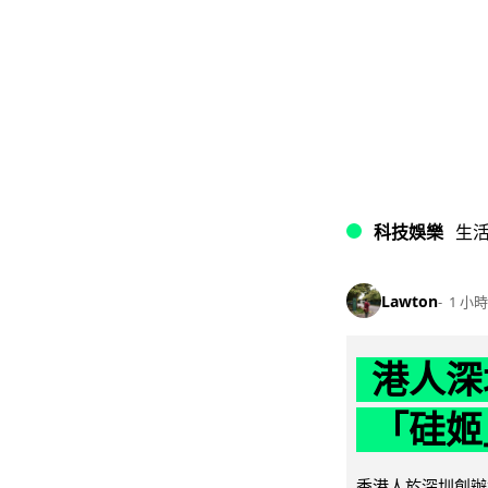
科技娛樂
生
Lawton
1 小時
港人深
「硅姬
香港人於深圳創辦初