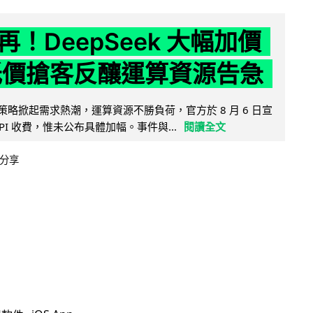
！DeepSeek 大幅加價
低價搶客反釀運算資源告急
因低價策略掀起需求熱潮，運算資源不勝負荷，官方於 8 月 6 日宣
PI 收費，惟未公布具體加幅。事件與...
閱讀全文
分享