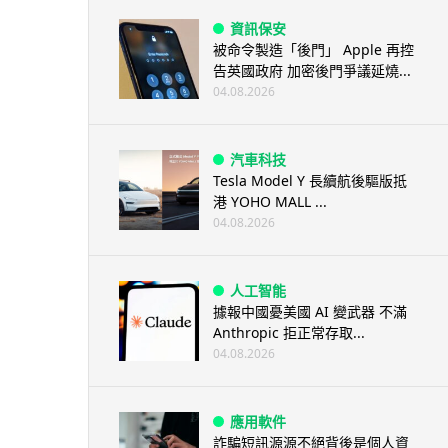
資訊保安
被命令製造「後門」 Apple 再控
告英國政府 加密後門爭議延燒...
04.08.2026
汽車科技
Tesla Model Y 長續航後驅版抵
港 YOHO MALL ...
04.08.2026
人工智能
據報中國憂美國 AI 變武器 不滿
Anthropic 拒正常存取...
04.08.2026
應用軟件
詐騙短訊源源不絕背後是個人資