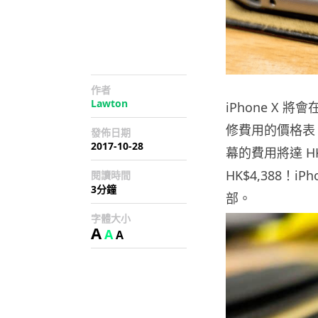
作者
Lawton
iPhone X 將
修費用的價格表
發佈日期
2017-10-28
幕的費用將達 H
HK$4,388！i
閱讀時間
3分鐘
部。
字體大小
A
A
A