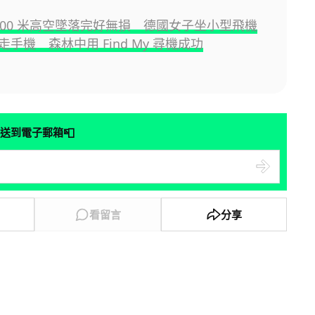
e 800 米高空墜落完好無損 德國女子坐小型飛機
手機 森林中用 Find My 尋機成功
📮
送到電子郵箱
看留言
分享