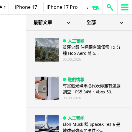
Air
iPhone 17
iPhone 17 Pro
AirPods Pro 3
Ap
最新文章
全部
人工智能
貨運火箭 沖繩飛台灣僅需 15 分
鐘 Hop Aero 將 5...
05.08.2026
遊戲情報
有實體光碟未必代表你擁有遊戲
調查：PS5 34%、Xbox 50...
05.08.2026
人工智能
Elon Musk 稱 SpaceX Tesla 是
地球最強兩間硬件公...