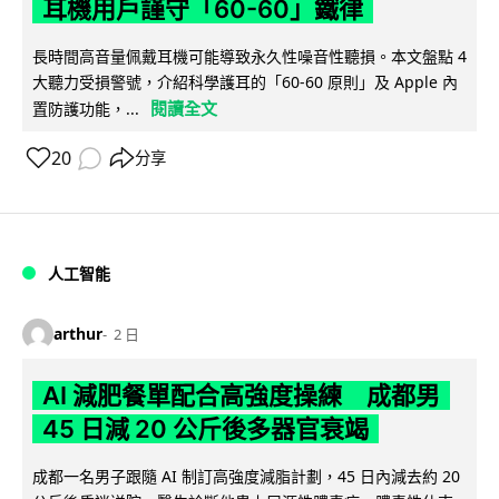
耳機用戶謹守「60-60」鐵律
長時間高音量佩戴耳機可能導致永久性噪音性聽損。本文盤點 4
大聽力受損警號，介紹科學護耳的「60-60 原則」及 Apple 內
閱讀全文
置防護功能，...
20
分享
人工智能
arthur
2 日
AI 減肥餐單配合高強度操練 成都男
45 日減 20 公斤後多器官衰竭
成都一名男子跟隨 AI 制訂高強度減脂計劃，45 日內減去約 20