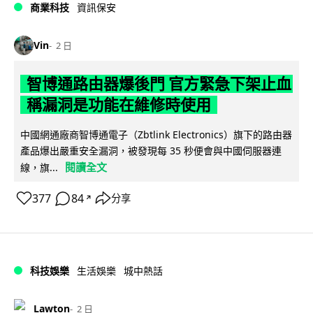
商業科技
資訊保安
Vin
2 日
智博通路由器爆後門 官方緊急下架止血
稱漏洞是功能在維修時使用
中國網通廠商智博通電子（Zbtlink Electronics）旗下的路由器
產品爆出嚴重安全漏洞，被發現每 35 秒便會與中國伺服器連
閱讀全文
線，旗...
377
84
分享
↗
科技娛樂
生活娛樂
城中熱話
Lawton
2 日