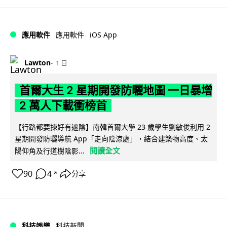
iOS App
應用軟件
應用軟件
Lawton
1 日
首爾大生 2 星期開發防曬地圖 一日暴增
2 萬人下載衝榜首
【行路都要揀好有遮陰】南韓首爾大學 23 歲學生劉敏俊利用 2
星期開發防曬導航 App「走向陰涼處」，結合建築物高度、太
閱讀全文
陽仰角及行道樹陰影...
90
4
分享
↗
科技娛樂
科技新聞