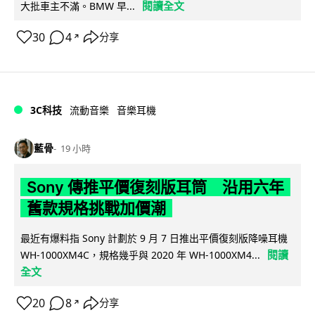
閱讀全文
大批車主不滿。BMW 早...
30
4
分享
↗
3C科技
流動音樂
音樂耳機
藍骨
19 小時
Sony 傳推平價復刻版耳筒 沿用六年
舊款規格挑戰加價潮
最近有爆料指 Sony 計劃於 9 月 7 日推出平價復刻版降噪耳機
閱讀
WH-1000XM4C，規格幾乎與 2020 年 WH-1000XM4...
全文
20
8
分享
↗