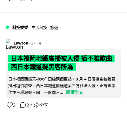
科技娛樂
生活科技
旅遊
Lawton
3 小時
日本福岡地鐵廣播被入侵 播不雅歌曲
西日本鐵道疑黑客所為
日本福岡西鐵天神大牟田線兩個車站，8 月 4 日廣播系統離奇
播出粗俗歌聲，西日本鐵道懷疑遭第三方非法入侵，正調查事
閱讀全文
件並考慮報案。網上一度傳言...
31
2
分享
↗