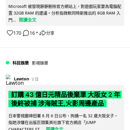
Microsoft 被發現靜靜刪除官方網站上，對遊戲玩家要為電腦配
置 32GB RAM 的建議。分析指微軟同時新推出的 8GB RAM 入
閱讀全文
門...
170
16
分享
↗
科技娛樂
影視娛樂
Lawton
2 日
訂購 43 億日元精品後棄單 大阪女 2 年
後終被捕 涉海賊王,火影周邊產品
日本警視廳神田署 8 月 6 日公布，拘捕一名 32 歲大阪女子，
指她涉嫌在出版巨頭集英社旗下官方網店「JUMP
閱讀全文
CHARACTERS ST...