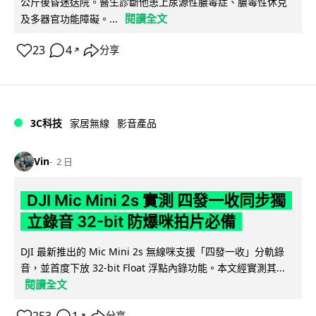
公斤後昏迷送院。醫生診斷他患上尿源性膿毒症、膿毒性休克
閱讀全文
及多器官功能障礙。...
23
4
分享
↗
3C科技
家居無線
影音產品
Vin
2 日
DJI Mic Mini 2s 實測 四發一收同步獨
立錄音 32-bit 防爆咪拍片必備
DJI 最新推出的 Mic Mini 2s 無線咪支援「四發一收」分軌錄
音，並首度下放 32-bit Float 浮點內錄功能。本文經實測其...
閱讀全文
分享
↗