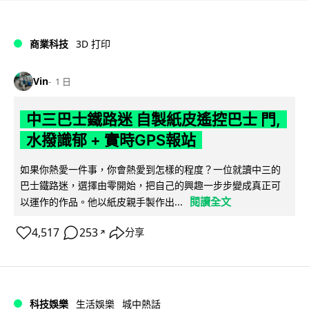
商業科技
3D 打印
Vin
1 日
中三巴士鐵路迷 自製紙皮遙控巴士 門,
水撥識郁 + 實時GPS報站
如果你熱愛一件事，你會熱愛到怎樣的程度？一位就讀中三的
巴士鐵路迷，選擇由零開始，把自己的興趣一步步變成真正可
閱讀全文
以運作的作品。他以紙皮親手製作出...
4,517
253
分享
↗
科技娛樂
生活娛樂
城中熱話