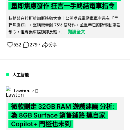
量即焦慮發作 狂言一手終結電車指令
特朗普在拉斯維加斯造勢大會上公開嘲諷電動車車主患有「里
程焦慮病」，聲稱電量剩 75% 便發作，並重申已廢除電動車強
閱讀全文
制令。惟專業車媒隨即反駁，...
632
279
分享
↗
人工智能
Lawton
2 日
微軟刪走 32GB RAM 遊戲建議 分析:
為 8GB Surface 銷售鋪路 連自家
Copilot+ 門檻也未到