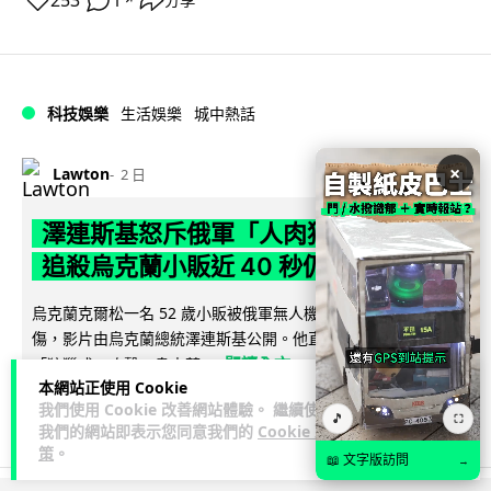
253
1
科技娛樂
生活娛樂
城中熱話
×
Lawton
2 日
澤連斯基怒斥俄軍「人肉狩獵」 無人機
追殺烏克蘭小販近 40 秒仍被炸傷
烏克蘭克爾松一名 52 歲小販被俄軍無人機追擊近 40 秒後被炸
傷，影片由烏克蘭總統澤連斯基公開。他直斥俄軍對平民進行
閱讀全文
「狩獵式」攻擊，烏克蘭...
本網站正使用 Cookie
我們使用 Cookie 改善網站體驗。 繼續使用
138
41
分享
↗
🎵
⛶
我們的網站即表示您同意我們的
Cookie 政
策
。
📖 文字版訪問
→