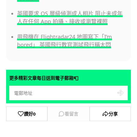
英國要求 OS 層級偵測成人相片 阻止未成年
人在任何 App 拍攝、接收或瀏覽裸照
用飛機在 Flightradar24 地圖寫下「I’m
bored」 英國飛行教官測試飛行稱太悶
📮
更多精彩文章每日送到電子郵箱
讚好
0
看留言
分享