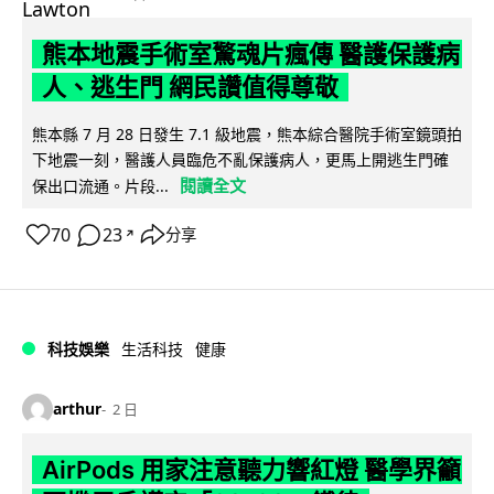
熊本地震手術室驚魂片瘋傳 醫護保護病
人、逃生門 網民讚值得尊敬
熊本縣 7 月 28 日發生 7.1 級地震，熊本綜合醫院手術室鏡頭拍
下地震一刻，醫護人員臨危不亂保護病人，更馬上開逃生門確
閱讀全文
保出口流通。片段...
70
23
分享
↗
科技娛樂
生活科技
健康
arthur
2 日
AirPods 用家注意聽力響紅燈 醫學界籲