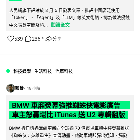
人民網旗下評論於 8 月 6 日發表文章，批評中國廣泛使用
「Token」、「Agent」及「LLM」等英文術語，認為做法侵蝕
閱讀全文
中文表意空間及科...
539
236
分享
↗
科技娛樂
生活科技
汽車科技
藍骨
18 小時
BMW 車廂熒幕強推蜘蛛俠電影廣告
車主怒轟堪比 iTunes 送 U2 專輯翻版
BMW 近日透過無線更新向全球逾 70 個市場車輛中控熒幕推送
《蜘蛛俠：英雄重生》宣傳動畫，啟動車輛即彈出通知，觸發