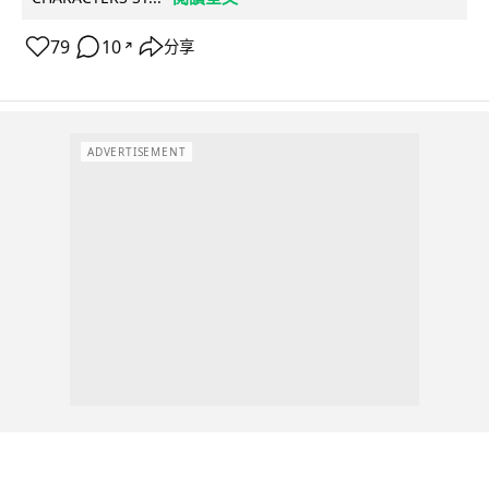
79
10
分享
↗
ADVERTISEMENT