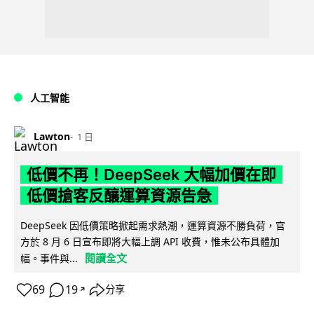
人工智能
Lawton
1 日
低價不再！DeepSeek 大幅加價在即
低價搶客反釀運算資源告急
DeepSeek 因低價策略掀起需求熱潮，運算資源不勝負荷，官
方於 8 月 6 日宣布即將大幅上調 API 收費，惟未公布具體加
閱讀全文
幅。事件與...
69
19
分享
↗