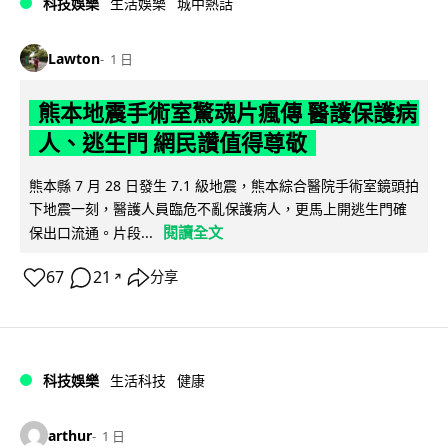
科技娛樂
生活娛樂
城中熱話
Lawton
1 日
熊本地震手術室驚魂片瘋傳 醫護保護病
人、逃生門 網民讚值得尊敬
熊本縣 7 月 28 日發生 7.1 級地震，熊本綜合醫院手術室鏡頭拍
下地震一刻，醫護人員臨危不亂保護病人，更馬上開逃生門確
閱讀全文
保出口流通。片段...
67
21
分享
↗
科技娛樂
生活科技
健康
arthur
1 日