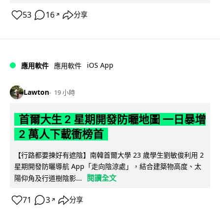
53
16
分享
↗
iOS App
應用軟件
應用軟件
Lawton
19 小時
首爾大生 2 星期開發防曬地圖 一日暴增
2 萬人下載衝榜首
【行路都要揀好有遮陰】南韓首爾大學 23 歲學生劉敏俊利用 2
星期開發防曬導航 App「走向陰涼處」，結合建築物高度、太
閱讀全文
陽仰角及行道樹陰影...
71
3
分享
↗