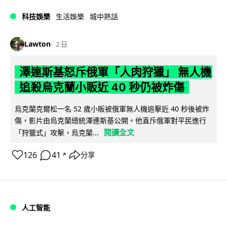
科技娛樂
生活娛樂
城中熱話
Lawton
2 日
澤連斯基怒斥俄軍「人肉狩獵」 無人機
追殺烏克蘭小販近 40 秒仍被炸傷
烏克蘭克爾松一名 52 歲小販被俄軍無人機追擊近 40 秒後被炸
傷，影片由烏克蘭總統澤連斯基公開。他直斥俄軍對平民進行
閱讀全文
「狩獵式」攻擊，烏克蘭...
126
41
分享
↗
人工智能