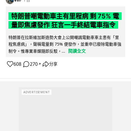
1 日
特朗普嘲電動車主有里程病 剩 75% 電
量即焦慮發作 狂言一手終結電車指令
特朗普在拉斯維加斯造勢大會上公開嘲諷電動車車主患有「里
程焦慮病」，聲稱電量剩 75% 便發作，並重申已廢除電動車強
閱讀全文
制令。惟專業車媒隨即反駁，...
608
270
分享
↗
ADVERTISEMENT