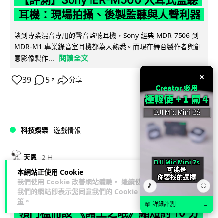
耳機：現場拍攝、後製監聽與人聲利器
談到專業混音專用的聲音監聽耳機，Sony 經典 MDR-7506 到
MDR-M1 專業錄音室耳機都為人熟悉。而現在舞台製作者與創
閱讀全文
意影像製作...
×
39
5
分享
↗
科技娛樂
遊戲情報
天恩
2 日
本網站正使用 Cookie
我們使用 Cookie 改善網站體驗。 繼續使用
《魔獸世界：至暗之夜》12.1 「烏拉特
🎵
⛶
我們的網站即表示您同意我們的
Cookie 政
克的詛咒」專訪：巢穴不為提高世界首
策
。
📖 詳細評測
→
領門檻而設 《諸王之眠》縮短約 10 分