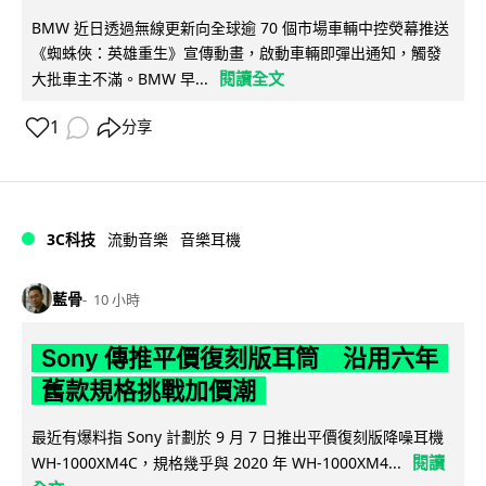
BMW 近日透過無線更新向全球逾 70 個市場車輛中控熒幕推送
《蜘蛛俠：英雄重生》宣傳動畫，啟動車輛即彈出通知，觸發
閱讀全文
大批車主不滿。BMW 早...
1
分享
3C科技
流動音樂
音樂耳機
藍骨
10 小時
Sony 傳推平價復刻版耳筒 沿用六年
舊款規格挑戰加價潮
最近有爆料指 Sony 計劃於 9 月 7 日推出平價復刻版降噪耳機
閱讀
WH-1000XM4C，規格幾乎與 2020 年 WH-1000XM4...