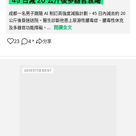
45 日減 20 公斤後多器官衰竭
成都一名男子跟隨 AI 制訂高強度減脂計劃，45 日內減去約 20
公斤後昏迷送院。醫生診斷他患上尿源性膿毒症、膿毒性休克
閱讀全文
及多器官功能障礙。...
23
4
分享
↗
ADVERTISEMENT