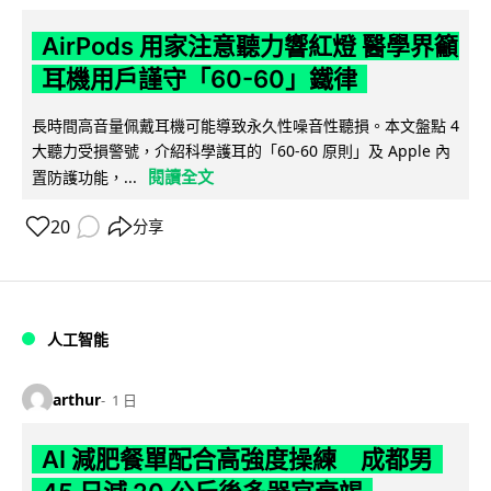
AirPods 用家注意聽力響紅燈 醫學界籲
耳機用戶謹守「60-60」鐵律
長時間高音量佩戴耳機可能導致永久性噪音性聽損。本文盤點 4
大聽力受損警號，介紹科學護耳的「60-60 原則」及 Apple 內
閱讀全文
置防護功能，...
20
分享
人工智能
arthur
1 日
AI 減肥餐單配合高強度操練 成都男