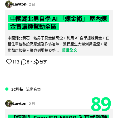
Lawton
2 日
中國湖北男自學 AI 「煉金術」 屋內煉
金冒濃煙驚動全區
中國湖北黃石一名男子見金價高企，利用 AI 自學提煉黃金，在
租住單位私設高壓爐及作坊冶煉，過程產生大量刺鼻濃煙，驚
閱讀全文
動鄰居報警。警方到場揭發整...
113
8
分享
↗
3C科技
流動音樂
89
Lawton
2 日
【評測】Sony IER-M500 入耳式監聽