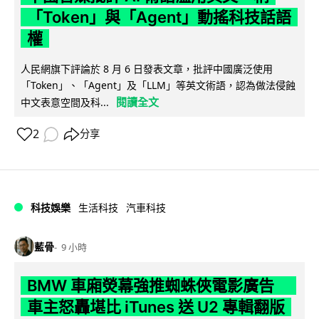
「Token」與「Agent」動搖科技話語
權
人民網旗下評論於 8 月 6 日發表文章，批評中國廣泛使用
「Token」、「Agent」及「LLM」等英文術語，認為做法侵蝕
閱讀全文
中文表意空間及科...
2
分享
科技娛樂
生活科技
汽車科技
藍骨
9 小時
BMW 車廂熒幕強推蜘蛛俠電影廣告
車主怒轟堪比 iTunes 送 U2 專輯翻版