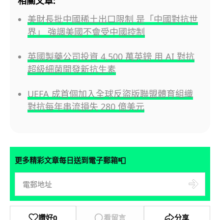
相關文章:
美財長批中國稀土出口限制 是「中國對抗世
界」 強調美國不會受中國控制
英國製藥公司投資 4,500 萬英鎊 用 AI 對抗
超級細菌開發新抗生素
UEFA 成首個加入全球反盜版聯盟體育組織
對抗每年串流損失 280 億美元
📮
更多精彩文章每日送到電子郵箱
讚好
0
看留言
分享