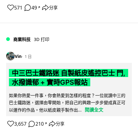
571
49
分享
↗
商業科技
3D 打印
Vin
1 日
中三巴士鐵路迷 自製紙皮遙控巴士 門,
水撥識郁 + 實時GPS報站
如果你熱愛一件事，你會熱愛到怎樣的程度？一位就讀中三的
巴士鐵路迷，選擇由零開始，把自己的興趣一步步變成真正可
閱讀全文
以運作的作品。他以紙皮親手製作出...
3,657
210
分享
↗