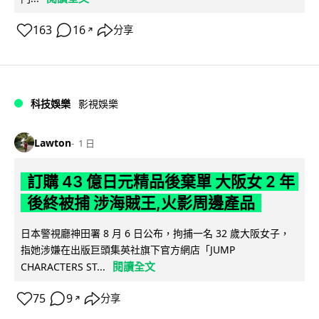
163
16
分享
↗
科技娛樂
影視娛樂
Lawton
1 日
訂購 43 億日元精品後棄單 大阪女 2 年
後終被捕 涉海賊王,火影周邊產品
日本警視廳神田署 8 月 6 日公布，拘捕一名 32 歲大阪女子，
指她涉嫌在出版巨頭集英社旗下官方網店「JUMP
閱讀全文
CHARACTERS ST...
75
9
分享
↗