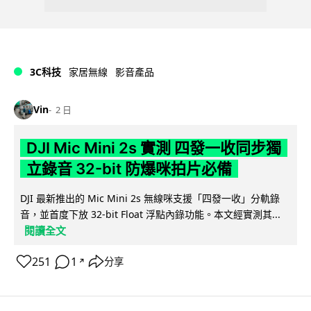
3C科技
家居無線
影音產品
Vin
2 日
DJI Mic Mini 2s 實測 四發一收同步獨
立錄音 32-bit 防爆咪拍片必備
DJI 最新推出的 Mic Mini 2s 無線咪支援「四發一收」分軌錄
音，並首度下放 32-bit Float 浮點內錄功能。本文經實測其...
閱讀全文
251
1
分享
↗