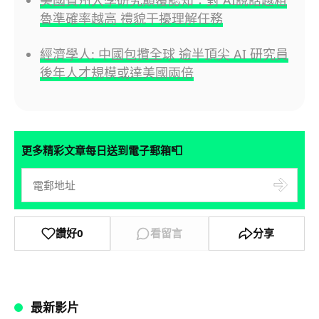
魯準確率越高 禮貌干擾理解任務
經濟學人: 中國包攬全球 逾半頂尖 AI 研究員
後年人才規模或達美國兩倍
📮
更多精彩文章每日送到電子郵箱
讚好
0
看留言
分享
最新影片