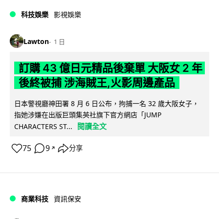
科技娛樂
影視娛樂
Lawton
1 日
訂購 43 億日元精品後棄單 大阪女 2 年
後終被捕 涉海賊王,火影周邊產品
日本警視廳神田署 8 月 6 日公布，拘捕一名 32 歲大阪女子，
指她涉嫌在出版巨頭集英社旗下官方網店「JUMP
閱讀全文
CHARACTERS ST...
75
9
分享
↗
商業科技
資訊保安