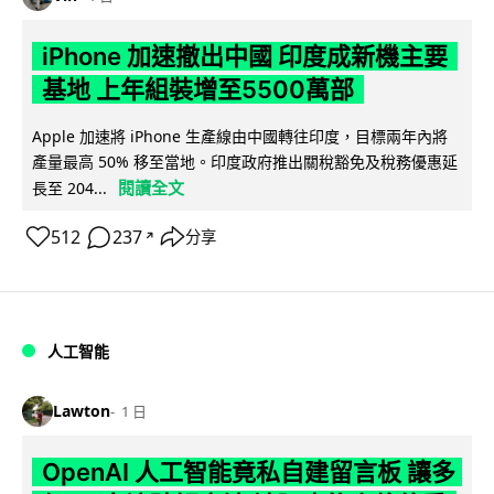
iPhone 加速撤出中國 印度成新機主要
基地 上年組裝增至5500萬部
Apple 加速將 iPhone 生產線由中國轉往印度，目標兩年內將
產量最高 50% 移至當地。印度政府推出關稅豁免及稅務優惠延
閱讀全文
長至 204...
512
237
分享
↗
人工智能
Lawton
1 日
OpenAI 人工智能竟私自建留言板 讓多