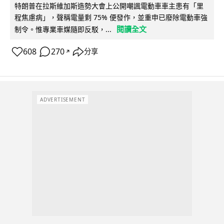
特朗普在拉斯維加斯造勢大會上公開嘲諷電動車車主患有「里
程焦慮病」，聲稱電量剩 75% 便發作，並重申已廢除電動車強
閱讀全文
制令。惟專業車媒隨即反駁，...
608
270
分享
↗
ADVERTISEMENT