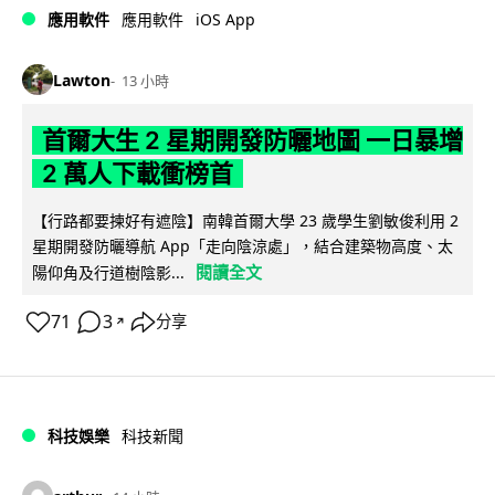
iOS App
應用軟件
應用軟件
Lawton
13 小時
首爾大生 2 星期開發防曬地圖 一日暴增
2 萬人下載衝榜首
【行路都要揀好有遮陰】南韓首爾大學 23 歲學生劉敏俊利用 2
星期開發防曬導航 App「走向陰涼處」，結合建築物高度、太
閱讀全文
陽仰角及行道樹陰影...
71
3
分享
↗
科技娛樂
科技新聞