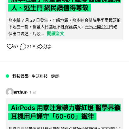
人、逃生門 網民讚值得尊敬
熊本縣 7 月 28 日發生 7.1 級地震，熊本綜合醫院手術室鏡頭拍
下地震一刻，醫護人員臨危不亂保護病人，更馬上開逃生門確
閱讀全文
保出口流通。片段...
67
21
分享
↗
科技娛樂
生活科技
健康
arthur
1 日
AirPods 用家注意聽力響紅燈 醫學界籲
耳機用戶謹守「60-60」鐵律
長時間高音量佩戴耳機可能導致永久性噪音性聽損。本文盤點 4