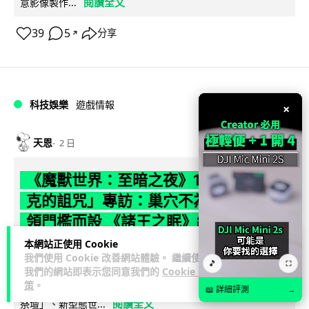
閱讀全文
意影像製作...
39
5
分享
↗
科技娛樂
遊戲情報
×
天恩
2 日
《魔獸世界：至暗之夜》12.1 「烏拉特
克的詛咒」專訪：巢穴不為提高世界首
領門檻而設 《諸王之眠》縮短約 10 分
鐘
本網站正使用 Cookie
我們使用 Cookie 改善網站體驗。 繼續使用
🎵
⛶
我們的網站即表示您同意我們的
Cookie 政
《魔獸世界：至暗之夜》版本更新 12.1「烏拉特克的詛咒」將
策
。
於 8 月 13 日正式上線，帶來全新區域「盤蛇島」、地城「毒牙
📖 詳細評測
→
閱讀全文
祭壇」、新型態世...