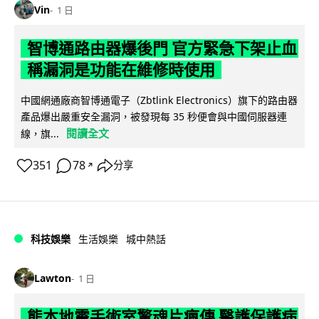
Vin
1 日
智博通路由器爆後門 官方緊急下架止血
稱漏洞是功能在維修時使用
中國網通廠商智博通電子（Zbtlink Electronics）旗下的路由器
產品爆出嚴重安全漏洞，被發現每 35 秒便會與中國伺服器連
閱讀全文
線，旗...
351
78
分享
↗
科技娛樂
生活娛樂
城中熱話
Lawton
1 日
熊本地震手術室驚魂片瘋傳 醫護保護病