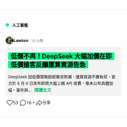
人工智能
Lawton
10 小時
低價不再！DeepSeek 大幅加價在即
低價搶客反釀運算資源告急
DeepSeek 因低價策略掀起需求熱潮，運算資源不勝負荷，官
方於 8 月 6 日宣布即將大幅上調 API 收費，惟未公布具體加
閱讀全文
幅。事件與...
53
16
分享
↗