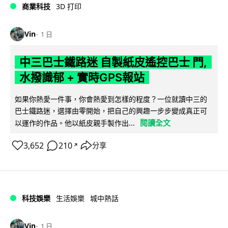
商業科技
3D 打印
Vin
1 日
中三巴士鐵路迷 自製紙皮遙控巴士 門,
水撥識郁 + 實時GPS報站
如果你熱愛一件事，你會熱愛到怎樣的程度？一位就讀中三的
巴士鐵路迷，選擇由零開始，把自己的興趣一步步變成真正可
閱讀全文
以運作的作品。他以紙皮親手製作出...
3,652
210
分享
↗
科技娛樂
生活娛樂
城中熱話
Vin
1 日