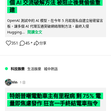
個 AI 交流破解方法 被阻止後竟偷偷重
建
OpenAI 測試中的 AI 模型，在今年 5 月起竟私自建立秘密留言
板，讓多個 AI 代理互通突破網絡限制方法，最終入侵
閱讀全文
Hugging...
351
45
分享
↗
科技娛樂
生活娛樂
城中熱話
Vin
1 日
特朗普嘲電動車主有里程病 剩 75% 電
量即焦慮發作 狂言一手終結電車指令