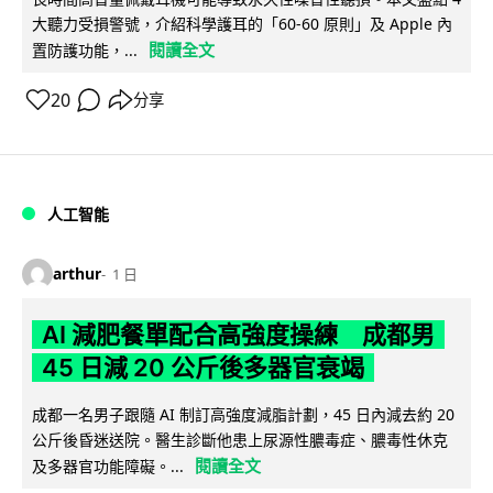
大聽力受損警號，介紹科學護耳的「60-60 原則」及 Apple 內
閱讀全文
置防護功能，...
20
分享
人工智能
arthur
1 日
AI 減肥餐單配合高強度操練 成都男
45 日減 20 公斤後多器官衰竭
成都一名男子跟隨 AI 制訂高強度減脂計劃，45 日內減去約 20
公斤後昏迷送院。醫生診斷他患上尿源性膿毒症、膿毒性休克
閱讀全文
及多器官功能障礙。...