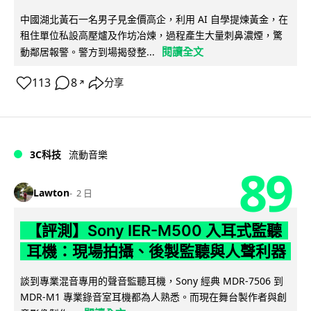
中國湖北黃石一名男子見金價高企，利用 AI 自學提煉黃金，在
租住單位私設高壓爐及作坊冶煉，過程產生大量刺鼻濃煙，驚
閱讀全文
動鄰居報警。警方到場揭發整...
113
8
分享
↗
3C科技
流動音樂
89
Lawton
2 日
【評測】Sony IER-M500 入耳式監聽
耳機：現場拍攝、後製監聽與人聲利器
談到專業混音專用的聲音監聽耳機，Sony 經典 MDR-7506 到
MDR-M1 專業錄音室耳機都為人熟悉。而現在舞台製作者與創