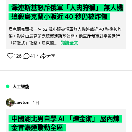
澤連斯基怒斥俄軍「人肉狩獵」 無人機
追殺烏克蘭小販近 40 秒仍被炸傷
烏克蘭克爾松一名 52 歲小販被俄軍無人機追擊近 40 秒後被炸
傷，影片由烏克蘭總統澤連斯基公開。他直斥俄軍對平民進行
閱讀全文
「狩獵式」攻擊，烏克蘭...
126
41
分享
↗
人工智能
Lawton
2 日
中國湖北男自學 AI 「煉金術」 屋內煉
金冒濃煙驚動全區