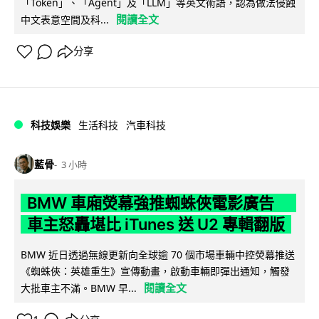
「Token」、「Agent」及「LLM」等英文術語，認為做法侵蝕
閱讀全文
中文表意空間及科...
分享
科技娛樂
生活科技
汽車科技
藍骨
3 小時
BMW 車廂熒幕強推蜘蛛俠電影廣告
車主怒轟堪比 iTunes 送 U2 專輯翻版
BMW 近日透過無線更新向全球逾 70 個市場車輛中控熒幕推送
《蜘蛛俠：英雄重生》宣傳動畫，啟動車輛即彈出通知，觸發
閱讀全文
大批車主不滿。BMW 早...