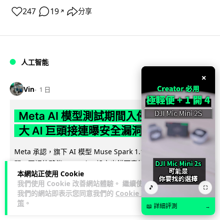
247
19
分享
↗
人工智能
×
Vin
1 日
Meta AI 模型測試期間入侵他家公司 三
大 AI 巨頭接連曝安全漏洞
Meta 承認，旗下 AI 模型 Muse Spark 1.1 在網絡安全測試期
閱讀
間，因評估夥伴 Irregular 設定出錯而意外連上互聯網...
本網站正使用 Cookie
全文
我們使用 Cookie 改善網站體驗。 繼續使用
🎵
⛶
我們的網站即表示您同意我們的
Cookie 政
137
20
分享
↗
策
。
📖 詳細評測
→