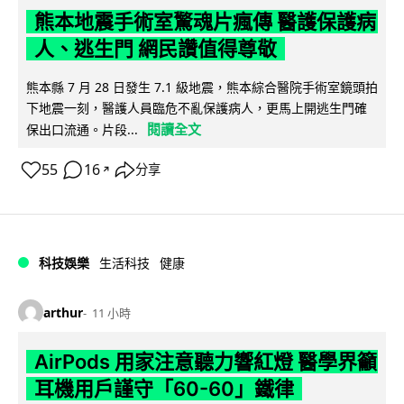
熊本地震手術室驚魂片瘋傳 醫護保護病
人、逃生門 網民讚值得尊敬
熊本縣 7 月 28 日發生 7.1 級地震，熊本綜合醫院手術室鏡頭拍
下地震一刻，醫護人員臨危不亂保護病人，更馬上開逃生門確
閱讀全文
保出口流通。片段...
55
16
分享
↗
科技娛樂
生活科技
健康
arthur
11 小時
AirPods 用家注意聽力響紅燈 醫學界籲
耳機用戶謹守「60-60」鐵律