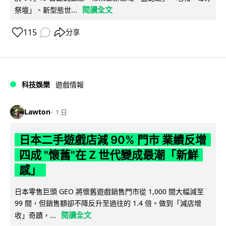
閱讀全文
祭壇」、新型態世...
115
分享
科技娛樂
遊戲情報
Lawton
1 日
日本二手遊戲店減 90% 門市 業績反增
四成 "懷舊"在 Z 世代變成最潮「新鮮
感」
日本零售巨頭 GEO 將懷舊遊戲銷售門市從 1,000 間大幅減至
99 間，但銷售額卻不降反升至過往的 1.4 倍。做到「減店增
閱讀全文
收」奇蹟，...