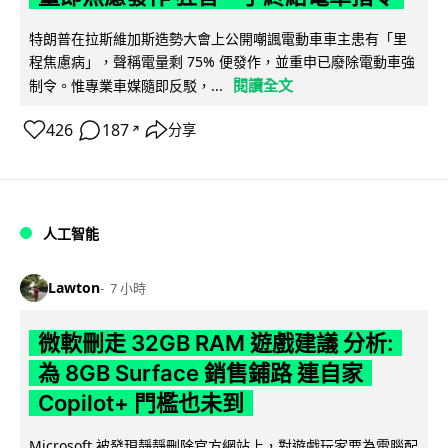
特朗普在拉斯維加斯造勢大會上公開嘲諷電動車車主患有「里
程焦慮病」，聲稱電量剩 75% 便發作，並重申已廢除電動車強
閱讀全文
制令。惟專業車媒隨即反駁，...
426
187
分享
↗
人工智能
Lawton
7 小時
微軟刪走 32GB RAM 遊戲建議 分析:
為 8GB Surface 銷售鋪路 連自家
Copilot+ 門檻也未到
Microsoft 被發現靜靜刪除官方網站上，對遊戲玩家要為電腦配