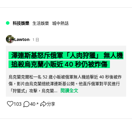
科技娛樂
生活娛樂
城中熱話
Lawton
1 日
澤連斯基怒斥俄軍「人肉狩獵」 無人機
追殺烏克蘭小販近 40 秒仍被炸傷
烏克蘭克爾松一名 52 歲小販被俄軍無人機追擊近 40 秒後被炸
傷，影片由烏克蘭總統澤連斯基公開。他直斥俄軍對平民進行
閱讀全文
「狩獵式」攻擊，烏克蘭...
103
40
分享
↗