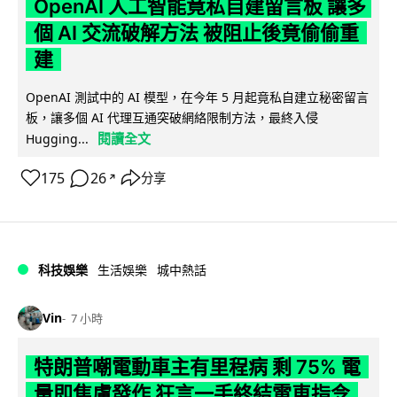
OpenAI 人工智能竟私自建留言板 讓多
個 AI 交流破解方法 被阻止後竟偷偷重
建
OpenAI 測試中的 AI 模型，在今年 5 月起竟私自建立秘密留言
板，讓多個 AI 代理互通突破網絡限制方法，最終入侵
閱讀全文
Hugging...
175
26
分享
↗
科技娛樂
生活娛樂
城中熱話
Vin
7 小時
特朗普嘲電動車主有里程病 剩 75% 電
量即焦慮發作 狂言一手終結電車指令