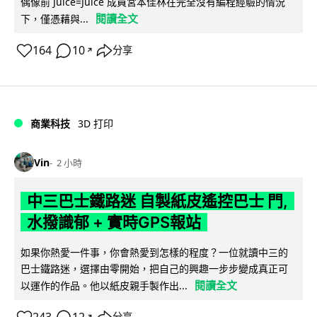
偶像前 Juice=Juice 成員宮本佳林在完全沒有編程經驗的情況
閱讀全文
下，僅憑藉與...
164
10
分享
↗
商業科技
3D 打印
Vin
2 小時
中三巴士鐵路迷 自製紙皮遙控巴士 門,
水撥識郁 + 實時GPS報站
如果你熱愛一件事，你會熱愛到怎樣的程度？一位就讀中三的
巴士鐵路迷，選擇由零開始，把自己的興趣一步步變成真正可
閱讀全文
以運作的作品。他以紙皮親手製作出...
↗