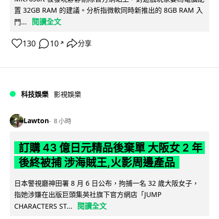
置 32GB RAM 的建議。分析指微軟同時新推出的 8GB RAM 入
閱讀全文
門...
130
10
分享
↗
科技娛樂
影視娛樂
Lawton
8 小時
訂購 43 億日元精品後棄單 大阪女 2 年
後終被捕 涉海賊王,火影周邊產品
日本警視廳神田署 8 月 6 日公布，拘捕一名 32 歲大阪女子，
指她涉嫌在出版巨頭集英社旗下官方網店「JUMP
閱讀全文
CHARACTERS ST...