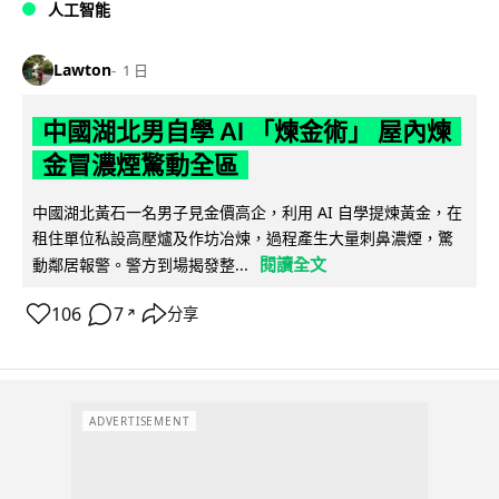
人工智能
Lawton
1 日
中國湖北男自學 AI 「煉金術」 屋內煉
金冒濃煙驚動全區
中國湖北黃石一名男子見金價高企，利用 AI 自學提煉黃金，在
租住單位私設高壓爐及作坊冶煉，過程產生大量刺鼻濃煙，驚
閱讀全文
動鄰居報警。警方到場揭發整...
106
7
分享
↗
ADVERTISEMENT