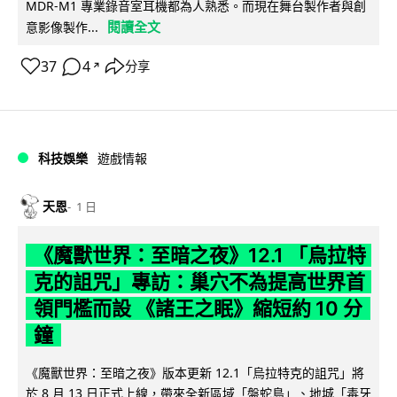
MDR-M1 專業錄音室耳機都為人熟悉。而現在舞台製作者與創
閱讀全文
意影像製作...
37
4
分享
↗
科技娛樂
遊戲情報
天恩
1 日
《魔獸世界：至暗之夜》12.1 「烏拉特
克的詛咒」專訪：巢穴不為提高世界首
領門檻而設 《諸王之眠》縮短約 10 分
鐘
《魔獸世界：至暗之夜》版本更新 12.1「烏拉特克的詛咒」將
於 8 月 13 日正式上線，帶來全新區域「盤蛇島」、地城「毒牙