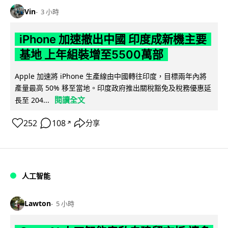
Vin
3 小時
iPhone 加速撤出中國 印度成新機主要
基地 上年組裝增至5500萬部
Apple 加速將 iPhone 生產線由中國轉往印度，目標兩年內將
產量最高 50% 移至當地。印度政府推出關稅豁免及稅務優惠延
閱讀全文
長至 204...
252
108
分享
↗
人工智能
Lawton
5 小時