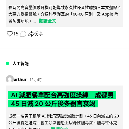
長時間高音量佩戴耳機可能導致永久性噪音性聽損。本文盤點 4
大聽力受損警號，介紹科學護耳的「60-60 原則」及 Apple 內
閱讀全文
置防護功能，...
15
分享
人工智能
arthur
12 小時
AI 減肥餐單配合高強度操練 成都男
45 日減 20 公斤後多器官衰竭
成都一名男子跟隨 AI 制訂高強度減脂計劃，45 日內減去約 20
公斤後昏迷送院。醫生診斷他患上尿源性膿毒症、膿毒性休克