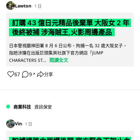
Lawton
1 日
訂購 43 億日元精品後棄單 大阪女 2 年
後終被捕 涉海賊王,火影周邊產品
日本警視廳神田署 8 月 6 日公布，拘捕一名 32 歲大阪女子，
指她涉嫌在出版巨頭集英社旗下官方網店「JUMP
閱讀全文
CHARACTERS ST...
67
9
分享
↗
商業科技
資訊保安
Vin
1 日