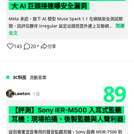
大 AI 巨頭接連曝安全漏洞
Meta 承認，旗下 AI 模型 Muse Spark 1.1 在網絡安全測試期
閱讀
間，因評估夥伴 Irregular 設定出錯而意外連上互聯網...
全文
143
20
分享
↗
3C科技
流動音樂
89
Lawton
1 日
【評測】Sony IER-M500 入耳式監聽
耳機：現場拍攝、後製監聽與人聲利器
談到專業混音專用的聲音監聽耳機，Sony 經典 MDR-7506 到