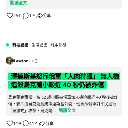
閱讀全文
251
1
分享
↗
科技娛樂
生活娛樂
城中熱話
Lawton
1 日
澤連斯基怒斥俄軍「人肉狩獵」 無人機
追殺烏克蘭小販近 40 秒仍被炸傷
烏克蘭克爾松一名 52 歲小販被俄軍無人機追擊近 40 秒後被炸
傷，影片由烏克蘭總統澤連斯基公開。他直斥俄軍對平民進行
閱讀全文
「狩獵式」攻擊，烏克蘭...
119
41
分享
↗