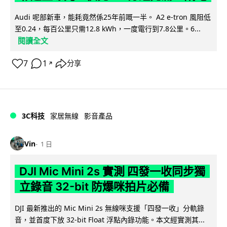
Audi 呢部新車，能耗竟然係25年前嘅一半。 A2 e-tron 風阻低
至0.24，每百公里只需12.8 kWh，一度電行到7.8公里。6...
閱讀全文
7
1
分享
↗
3C科技
家居無線
影音產品
Vin
1 日
DJI Mic Mini 2s 實測 四發一收同步獨
立錄音 32-bit 防爆咪拍片必備
DJI 最新推出的 Mic Mini 2s 無線咪支援「四發一收」分軌錄
音，並首度下放 32-bit Float 浮點內錄功能。本文經實測其...