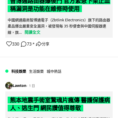
智博通路由器爆後門 官方緊急下架止血
稱漏洞是功能在維修時使用
中國網通廠商智博通電子（Zbtlink Electronics）旗下的路由器
產品爆出嚴重安全漏洞，被發現每 35 秒便會與中國伺服器連
閱讀全文
線，旗...
330
73
分享
↗
科技娛樂
生活娛樂
城中熱話
Lawton
1 日
熊本地震手術室驚魂片瘋傳 醫護保護病
人、逃生門 網民讚值得尊敬