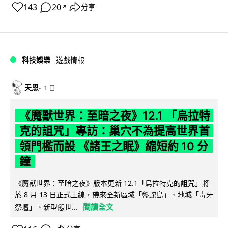
143
20
分享
↗
科技娛樂
遊戲情報
天恩
1 日
《魔獸世界：至暗之夜》12.1 「烏拉特
克的詛咒」專訪：巢穴不為提高世界首
領門檻而設 《諸王之眠》縮短約 10 分
鐘
《魔獸世界：至暗之夜》版本更新 12.1「烏拉特克的詛咒」將
於 8 月 13 日正式上線，帶來全新區域「盤蛇島」、地城「毒牙
閱讀全文
祭壇」、新型態世...