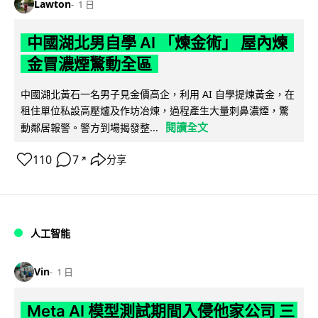
Lawton
1 日
中國湖北男自學 AI 「煉金術」 屋內煉
金冒濃煙驚動全區
中國湖北黃石一名男子見金價高企，利用 AI 自學提煉黃金，在
租住單位私設高壓爐及作坊冶煉，過程產生大量刺鼻濃煙，驚
閱讀全文
動鄰居報警。警方到場揭發整...
110
7
分享
↗
人工智能
Vin
1 日
Meta AI 模型測試期間入侵他家公司 三