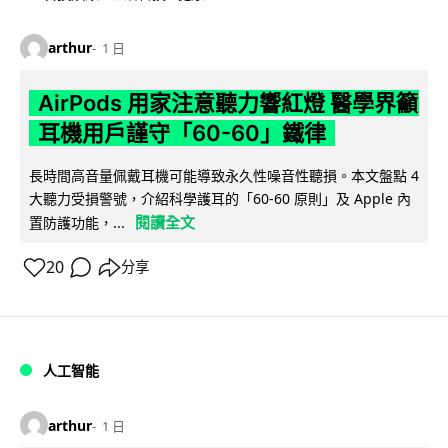
arthur
1 日
AirPods 用家注意聽力響紅燈 醫學界籲
耳機用戶謹守「60-60」鐵律
長時間高音量佩戴耳機可能導致永久性噪音性聽損。本文盤點 4
大聽力受損警號，介紹科學護耳的「60-60 原則」及 Apple 內
閱讀全文
置防護功能，...
20
分享
人工智能
arthur
1 日