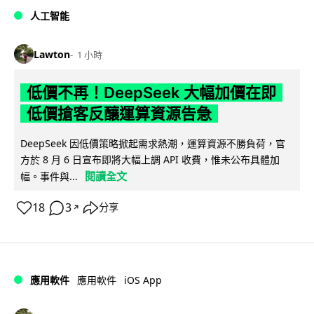
人工智能
Lawton
1 小時
低價不再！DeepSeek 大幅加價在即
低價搶客反釀運算資源告急
DeepSeek 因低價策略掀起需求熱潮，運算資源不勝負荷，官
方於 8 月 6 日宣布即將大幅上調 API 收費，惟未公布具體加
閱讀全文
幅。事件與...
18
3
分享
↗
iOS App
應用軟件
應用軟件