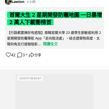
Lawton
4 小時
首爾大生 2 星期開發防曬地圖 一日暴增
2 萬人下載衝榜首
【行路都要揀好有遮陰】南韓首爾大學 23 歲學生劉敏俊利用 2
星期開發防曬導航 App「走向陰涼處」，結合建築物高度、太
閱讀全文
陽仰角及行道樹陰影...
42
3
分享
↗
ADVERTISEMENT