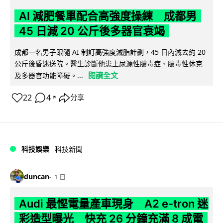
AI 減肥餐單配合高強度操練 成都男
45 日減 20 公斤後多器官衰竭
成都一名男子跟隨 AI 制訂高強度減脂計劃，45 日內減去約 20
公斤後昏迷送院。醫生診斷他患上尿源性膿毒症、膿毒性休克
閱讀全文
及多器官功能障礙。...
22
4
分享
↗
科技娛樂
科技新聞
duncan
1 日
Audi 最慳電量產車現身 A2 e-tron 迷
彩造型曝光 快充 26 分鐘充滿 8 成電