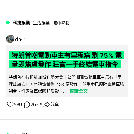
科技娛樂
生活娛樂
城中熱話
Vin
1 日
特朗普嘲電動車主有里程病 剩 75% 電
量即焦慮發作 狂言一手終結電車指令
特朗普在拉斯維加斯造勢大會上公開嘲諷電動車車主患有「里
程焦慮病」，聲稱電量剩 75% 便發作，並重申已廢除電動車強
閱讀全文
制令。惟專業車媒隨即反駁，...
580
263
分享
↗