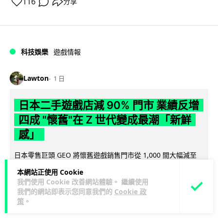
116
分享
科技娛樂
遊戲情報
Lawton
1 日
日本二手遊戲店減 90% 門市 業績反增
四成 "懷舊"在 Z 世代變成最潮「新鮮
感」
日本零售巨頭 GEO 將懷舊遊戲銷售門市從 1,000 間大幅減至
99 間，但銷售額卻不降反升至過往的 1.4 倍。做到「減店增
本網站正使用 Cookie
閱讀全文
收」奇蹟，...
我們使用 Cookie 改善網站體驗。 繼續使用
我們的網站即表示您同意我們的
Cookie 政
259
20
分享
↗
策
。