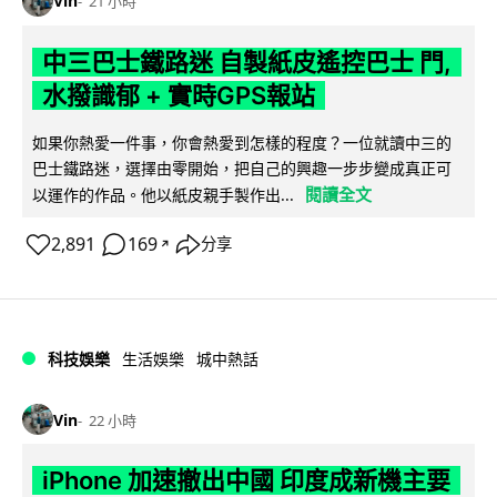
Vin
21 小時
中三巴士鐵路迷 自製紙皮遙控巴士 門,
水撥識郁 + 實時GPS報站
如果你熱愛一件事，你會熱愛到怎樣的程度？一位就讀中三的
巴士鐵路迷，選擇由零開始，把自己的興趣一步步變成真正可
閱讀全文
以運作的作品。他以紙皮親手製作出...
2,891
169
分享
↗
科技娛樂
生活娛樂
城中熱話
Vin
22 小時
iPhone 加速撤出中國 印度成新機主要