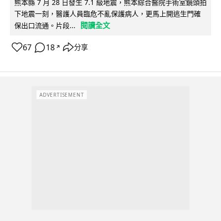
熊本縣 7 月 28 日發生 7.1 級地震，熊本綜合醫院手術室鏡頭拍
下地震一刻，醫護人員臨危不亂保護病人，更馬上開逃生門確
閱讀全文
保出口流通。片段...
67
18
分享
↗
ADVERTISEMENT