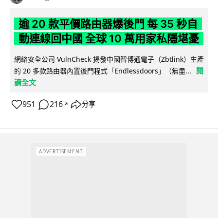
逾 20 款平價路由器爆後門 每 35 秒自
動連線回中國 全球 10 萬用家私隱堪憂
網絡安全公司 VulnCheck 揭發中國智博通電子（Zbtlink）生產
閱
的 20 多款路由器內置後門程式「Endlessdoors」（無盡...
讀全文
951
216
分享
↗
ADVERTISEMENT