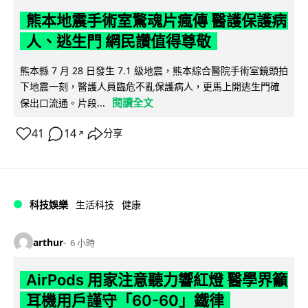
熊本地震手術室驚魂片瘋傳 醫護保護病
人、逃生門 網民讚值得尊敬
熊本縣 7 月 28 日發生 7.1 級地震，熊本綜合醫院手術室鏡頭拍
下地震一刻，醫護人員臨危不亂保護病人，更馬上開逃生門確
閱讀全文
保出口流通。片段...
41
14
分享
↗
科技娛樂
生活科技
健康
arthur
6 小時
AirPods 用家注意聽力響紅燈 醫學界籲
耳機用戶謹守「60-60」鐵律