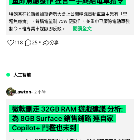
量即焦慮發作 狂言一手終結電車指令
特朗普在拉斯維加斯造勢大會上公開嘲諷電動車車主患有「里
程焦慮病」，聲稱電量剩 75% 便發作，並重申已廢除電動車強
閱讀全文
制令。惟專業車媒隨即反駁，...
118
25
分享
↗
人工智能
Lawton
2 小時
微軟刪走 32GB RAM 遊戲建議 分析:
為 8GB Surface 銷售鋪路 連自家
Copilot+ 門檻也未到