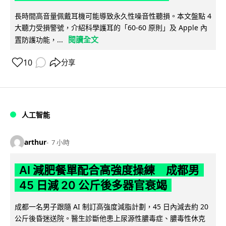
長時間高音量佩戴耳機可能導致永久性噪音性聽損。本文盤點 4
大聽力受損警號，介紹科學護耳的「60-60 原則」及 Apple 內
閱讀全文
置防護功能，...
10
分享
人工智能
arthur
7 小時
AI 減肥餐單配合高強度操練 成都男
45 日減 20 公斤後多器官衰竭
成都一名男子跟隨 AI 制訂高強度減脂計劃，45 日內減去約 20
公斤後昏迷送院。醫生診斷他患上尿源性膿毒症、膿毒性休克