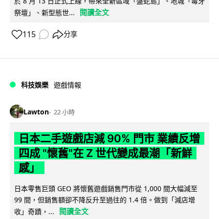
於 8 月 13 日正式上線，帶來全新區域「盤蛇島」、地城「毒牙
閱讀全文
祭壇」、新型態世...
115
分享
科技娛樂
遊戲情報
Lawton
22 小時
日本二手遊戲店減 90% 門市 業績反增
四成 "懷舊"在 Z 世代變成最潮「新鮮
感」
日本零售巨頭 GEO 將懷舊遊戲銷售門市從 1,000 間大幅減至
99 間，但銷售額卻不降反升至過往的 1.4 倍。做到「減店增
閱讀全文
收」奇蹟，...