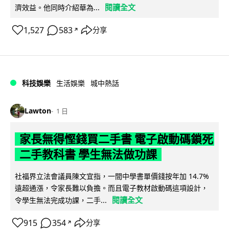
閱讀全文
濟效益。他同時介紹華為...
1,527
583
分享
↗
科技娛樂
生活娛樂
城中熱話
Lawton
1 日
家長無得慳錢買二手書 電子啟動碼鎖死
二手教科書 學生無法做功課
社福界立法會議員陳文宜指，一間中學書單價錢按年加 14.7%
遠超通漲，令家長難以負擔。而且電子教材啟動碼這項設計，
閱讀全文
令學生無法完成功課，二手...
915
354
分享
↗