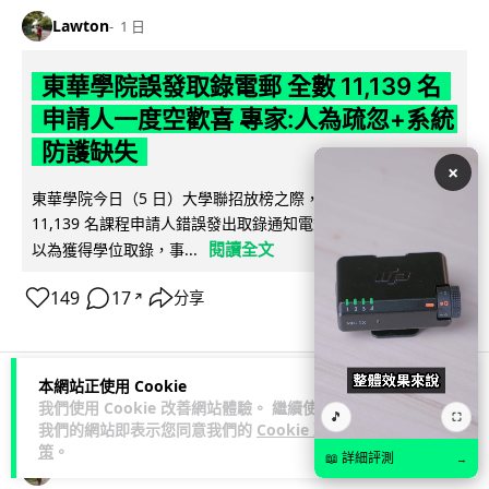
Lawton
1 日
東華學院誤發取錄電郵 全數 11,139 名
申請人一度空歡喜 專家:人為疏忽+系統
防護缺失
×
東華學院今日（5 日）大學聯招放榜之際，因人為疏忽向全數
11,139 名課程申請人錯誤發出取錄通知電郵，令大批考生一度
閱讀全文
以為獲得學位取錄，事...
149
17
分享
↗
本網站正使用 Cookie
我們使用 Cookie 改善網站體驗。 繼續使用
科技娛樂
影視娛樂
🎵
⛶
我們的網站即表示您同意我們的
Cookie 政
策
。
📖 詳細評測
→
Lawton
1 日