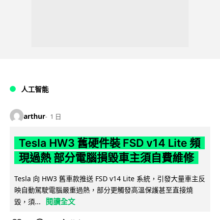
人工智能
arthur
1 日
Tesla HW3 舊硬件裝 FSD v14 Lite 頻
現過熱 部分電腦損毀車主須自費維修
Tesla 向 HW3 舊車款推送 FSD v14 Lite 系統，引發大量車主反
映自動駕駛電腦嚴重過熱，部分更觸發高溫保護甚至直接燒
閱讀全文
毀，須...