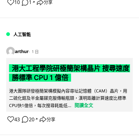
10
1
分享
↗
人工智能
arthur
1 日
港大工程學院研極簡架構晶片 搜尋速度
勝標準 CPU 1 億倍
港大團隊研發極簡架構模擬內容尋址記憶體（CAM）晶片，用
二硫化鉬及半金屬銻克服傳輸瓶頸，漢明距離計算速度比標準
閱讀全文
CPU快1億倍，每次搜尋耗能低...
43
20
分享
↗