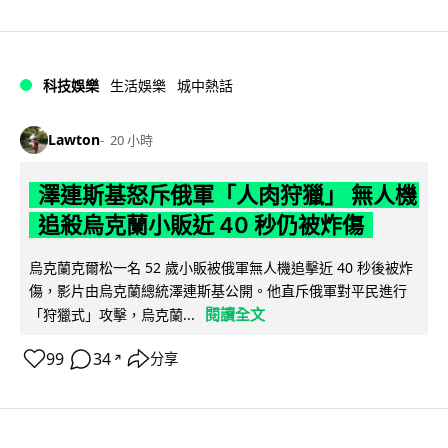
科技娛樂
生活娛樂
城中熱話
Lawton
20 小時
澤連斯基怒斥俄軍「人肉狩獵」 無人機
追殺烏克蘭小販近 40 秒仍被炸傷
烏克蘭克爾松一名 52 歲小販被俄軍無人機追擊近 40 秒後被炸
傷，影片由烏克蘭總統澤連斯基公開。他直斥俄軍對平民進行
閱讀全文
「狩獵式」攻擊，烏克蘭...
99
34
分享
↗