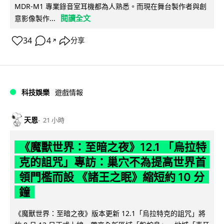
MDR-M1 專業錄音室耳機都為人熟悉。而現在舞台製作者與創
閱讀全文
意影像製作...
34
4
分享
↗
科技娛樂
遊戲情報
天恩
21 小時
《魔獸世界：至暗之夜》12.1 「烏拉特
克的詛咒」專訪：巢穴不為提高世界首
領門檻而設 《諸王之眠》縮短約 10 分
鐘
《魔獸世界：至暗之夜》版本更新 12.1「烏拉特克的詛咒」將