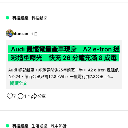
科技娛樂
科技新聞
duncan
1 日
Audi 最慳電量產車現身 A2 e-tron 迷
彩造型曝光 快充 26 分鐘充滿 8 成電
Audi 呢部新車，能耗竟然係25年前嘅一半。 A2 e-tron 風阻低
至0.24，每百公里只需12.8 kWh，一度電行到7.8公里。6...
閱讀全文
7
1
分享
↗
科技娛樂
生活娛樂
城中熱話