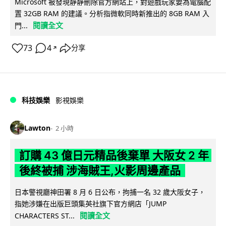
Microsoft 被發現靜靜刪除官方網站上，對遊戲玩家要為電腦配
置 32GB RAM 的建議。分析指微軟同時新推出的 8GB RAM 入
閱讀全文
門...
73
4
分享
↗
科技娛樂
影視娛樂
Lawton
2 小時
訂購 43 億日元精品後棄單 大阪女 2 年
後終被捕 涉海賊王,火影周邊產品
日本警視廳神田署 8 月 6 日公布，拘捕一名 32 歲大阪女子，
指她涉嫌在出版巨頭集英社旗下官方網店「JUMP
閱讀全文
CHARACTERS ST...