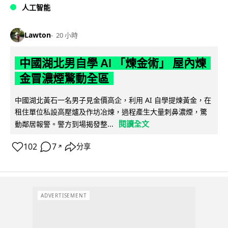
人工智能
Lawton
20 小時
中國湖北男自學 AI 「煉金術」 屋內煉
金冒濃煙驚動全區
中國湖北黃石一名男子見金價高企，利用 AI 自學提煉黃金，在
租住單位私設高壓爐及作坊冶煉，過程產生大量刺鼻濃煙，驚
閱讀全文
動鄰居報警。警方到場揭發整...
102
7
分享
↗
ADVERTISEMENT