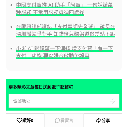
中國支付寶推 AI 助手「阿寶」 一句話辦萬
種服務 不常用服務毋須四處找
在騰訊總部讚錯「支付寶領先全球」 館長在
深圳讚競爭對手 知錯後急鞠躬道歉差點下跪
小米 AI 眼鏡望一下俾錢 增支付寶「看一下
支付」功能 要以語音啟動免誤用
📮
更多精彩文章每日送到電子郵箱
讚好
0
看留言
分享