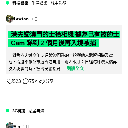
科技娛樂
生活娛樂
城中熱話
Lawton
1 日
港夫婦澳門的士拾相機 據為己有被的士
Cam 睇到 2 個月後再入境被捕
一對香港夫婦今年 5 月遊澳門乘的士拾獲他人遺留相機及電
池，拾遺不報並帶返香港自用。兩人本月 2 日經港珠澳大橋再
閱讀全文
次入境澳門時，被治安警察局...
523
75
分享
↗
3C科技
家居無線
Vin
1 日