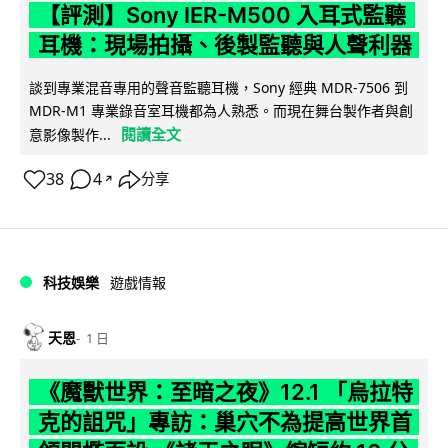
【評測】Sony IER-M500 入耳式監聽
耳機：現場拍攝、後製監聽與人聲利器
談到專業混音專用的聲音監聽耳機，Sony 經典 MDR-7506 到
MDR-M1 專業錄音室耳機都為人熟悉。而現在舞台製作者與創
閱讀全文
意影像製作...
38
4
分享
↗
科技娛樂
遊戲情報
天恩
1 日
《魔獸世界：至暗之夜》12.1 「烏拉特
克的詛咒」專訪：巢穴不為提高世界首