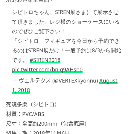
シビトロちゃん、SIREN展さまにて展示させ
て頂きました。レジ横のショーケースにいる
のでぜひご覧下さい！
「シビトロ」フィギュアを今日から予約でき
るのはSIREN展だけ！一般予約は8/3から開始
です。
#SIREN2018
pic.twitter.com/bnlq9AHsn0
— ヴェルテクス (@VERTEXkyonnu)
August
1, 2018
死魂多樂（シビトロ）
材質：PVC/ABS
尺寸：全高約200mm（包含底座）
發售日期：2018年11月6日