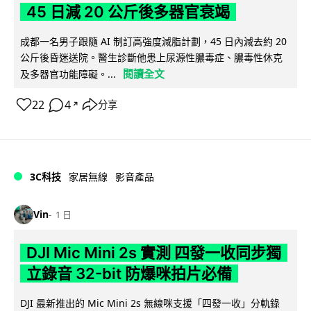
45 日減 20 公斤後多器官衰竭
成都一名男子跟隨 AI 制訂高強度減脂計劃，45 日內減去約 20
公斤後昏迷送院。醫生診斷他患上尿源性膿毒症、膿毒性休克
閱讀全文
及多器官功能障礙。...
22
4
分享
↗
3C科技
家居無線
影音產品
Vin
1 日
DJI Mic Mini 2s 實測 四發一收同步獨
立錄音 32-bit 防爆咪拍片必備
DJI 最新推出的 Mic Mini 2s 無線咪支援「四發一收」分軌錄