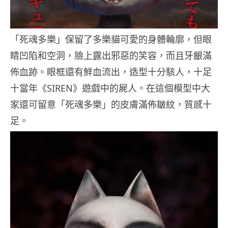
「死魂多樂」保留了多樂貓可愛的身體輪廓，但眼
睛凹陷和空洞，臉上露出邪惡的笑容，而且牙齦滿
佈血跡。眼框還有鮮血流出，造型十分駭人，十足
十當年《SIREN》遊戲中的屍人。在這個模型中大
家還可留意「死魂多樂」的皮膚滿佈皺紋，質感十
足。