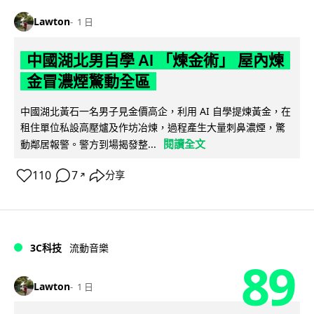
Lawton
1 日
中國湖北男自學 AI 「煉金術」 屋內煉
金冒濃煙驚動全區
中國湖北黃石一名男子見金價高企，利用 AI 自學提煉黃金，在
租住單位私設高壓爐及作坊冶煉，過程產生大量刺鼻濃煙，驚
閱讀全文
動鄰居報警。警方到場揭發整...
110
7
分享
↗
3C科技
流動音樂
89
Lawton
1 日