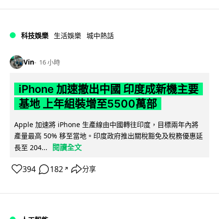
科技娛樂
生活娛樂
城中熱話
Vin
16 小時
iPhone 加速撤出中國 印度成新機主要
基地 上年組裝增至5500萬部
Apple 加速將 iPhone 生產線由中國轉往印度，目標兩年內將
產量最高 50% 移至當地。印度政府推出關稅豁免及稅務優惠延
閱讀全文
長至 204...
394
182
分享
↗