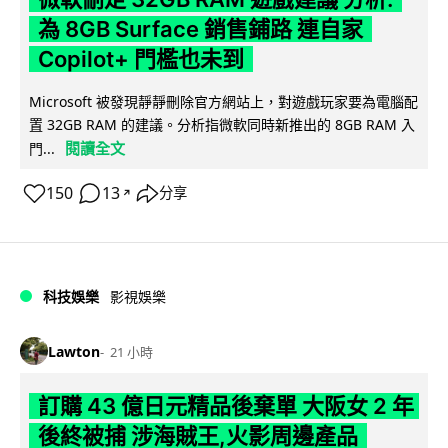
為 8GB Surface 銷售鋪路 連自家
Copilot+ 門檻也未到
Microsoft 被發現靜靜刪除官方網站上，對遊戲玩家要為電腦配
置 32GB RAM 的建議。分析指微軟同時新推出的 8GB RAM 入
閱讀全文
門...
150
13
分享
↗
科技娛樂
影視娛樂
Lawton
21 小時
訂購 43 億日元精品後棄單 大阪女 2 年
後終被捕 涉海賊王,火影周邊產品