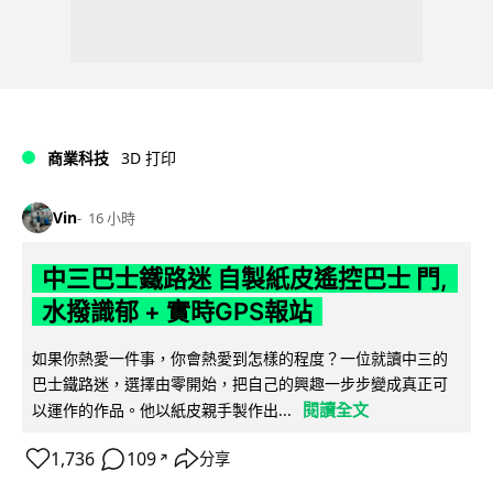
商業科技
3D 打印
Vin
16 小時
中三巴士鐵路迷 自製紙皮遙控巴士 門,
水撥識郁 + 實時GPS報站
如果你熱愛一件事，你會熱愛到怎樣的程度？一位就讀中三的
巴士鐵路迷，選擇由零開始，把自己的興趣一步步變成真正可
閱讀全文
以運作的作品。他以紙皮親手製作出...
1,736
109
分享
↗