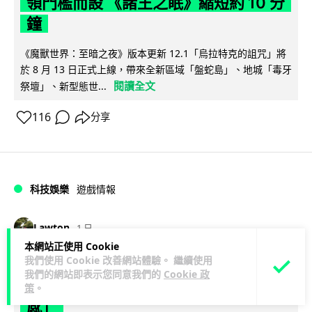
領門檻而設 《諸王之眠》縮短約 10 分
鐘
《魔獸世界：至暗之夜》版本更新 12.1「烏拉特克的詛咒」將
於 8 月 13 日正式上線，帶來全新區域「盤蛇島」、地城「毒牙
閱讀全文
祭壇」、新型態世...
116
分享
科技娛樂
遊戲情報
Lawton
1 日
本網站正使用 Cookie
我們使用 Cookie 改善網站體驗。 繼續使用
日本二手遊戲店減 90% 門市 業績反增
我們的網站即表示您同意我們的
Cookie 政
四成 "懷舊"在 Z 世代變成最潮「新鮮
策
。
感」