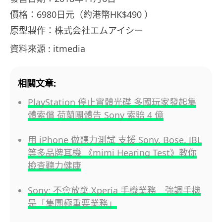
價格：6980日元（約港幣HK$490 ）
原型製作：株式会社エムアイシー
資料來源 : itmedia
相關文章:
PlayStation 停止實體光碟 多國玩家發起集
體索償 荷蘭團體告 Sony 索賠 4 億
用 iPhone 做聽力測試 支援 Sony, Bose, JBL
等多品牌耳機 《mimi Hearing Test》教你
檢查聽力健康
Sony: 不會放棄 Xperia 手機業務 強調手機
是「集團極重要業務」