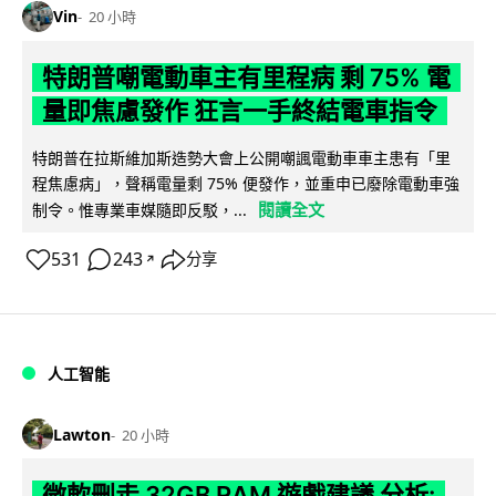
Vin
20 小時
特朗普嘲電動車主有里程病 剩 75% 電
量即焦慮發作 狂言一手終結電車指令
特朗普在拉斯維加斯造勢大會上公開嘲諷電動車車主患有「里
程焦慮病」，聲稱電量剩 75% 便發作，並重申已廢除電動車強
閱讀全文
制令。惟專業車媒隨即反駁，...
531
243
分享
↗
人工智能
Lawton
20 小時
微軟刪走 32GB RAM 遊戲建議 分析: