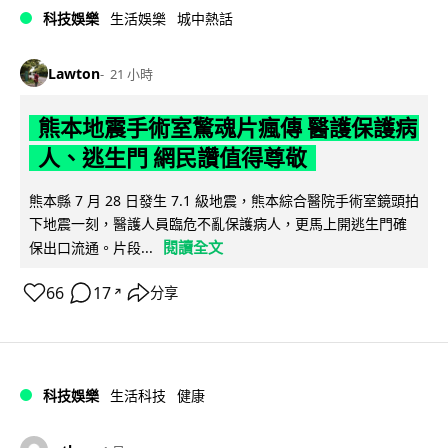
科技娛樂
生活娛樂
城中熱話
Lawton
21 小時
熊本地震手術室驚魂片瘋傳 醫護保護病
人、逃生門 網民讚值得尊敬
熊本縣 7 月 28 日發生 7.1 級地震，熊本綜合醫院手術室鏡頭拍
下地震一刻，醫護人員臨危不亂保護病人，更馬上開逃生門確
閱讀全文
保出口流通。片段...
66
17
分享
↗
科技娛樂
生活科技
健康