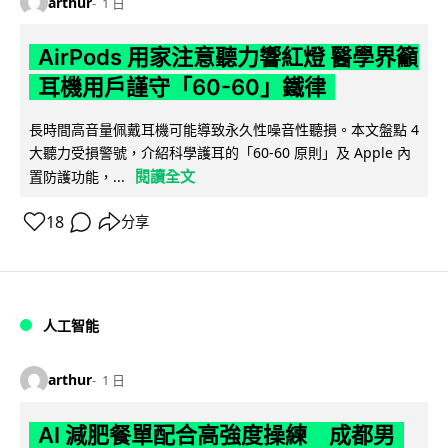
arthur
1 日
AirPods 用家注意聽力響紅燈 醫學界籲
耳機用戶謹守「60-60」鐵律
長時間高音量佩戴耳機可能導致永久性噪音性聽損。本文盤點 4
大聽力受損警號，介紹科學護耳的「60-60 原則」及 Apple 內
閱讀全文
置防護功能，...
18
分享
人工智能
arthur
1 日
AI 減肥餐單配合高強度操練 成都男