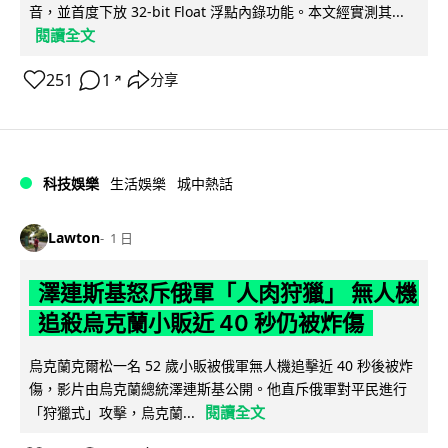
音，並首度下放 32-bit Float 浮點內錄功能。本文經實測其...
閱讀全文
251
1
分享
↗
科技娛樂
生活娛樂
城中熱話
Lawton
1 日
澤連斯基怒斥俄軍「人肉狩獵」 無人機
追殺烏克蘭小販近 40 秒仍被炸傷
烏克蘭克爾松一名 52 歲小販被俄軍無人機追擊近 40 秒後被炸
傷，影片由烏克蘭總統澤連斯基公開。他直斥俄軍對平民進行
閱讀全文
「狩獵式」攻擊，烏克蘭...