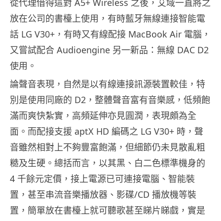
從代理借得這對 A5+ Wireless 之後，艾域一直將之
放在公司的書檯上使用，有時藍牙無線連接智能電
話 LG V30+，有時又有線配接 MacBook Air 電腦，
又嘗試配合 Audioengine 另一新品：無線 DAC D2
使用。
論聲音表現，自然是以有線連接訊源裝置較佳，特
別是使用同廠的 D2，整體聲音富有音樂感，低頻飽
滿而爽快紮實，高頻延伸亦見圓潤，表現頗為全
面。而配接支援 aptX HD 編碼之 LG V30+ 時，聲
音雖然相對上不夠豐富飽滿，但細節仍未見散亂粗
糙及生硬。總括而言，以其黑、白二色標準機身的
4 千餘元定價，接上電源已可連接電腦、智能裝
置，甚至串流音樂播放器、影碟/CD 播放機等裝
置，簡單放在書檯上就可聽歌甚至睇片睇戲，實是