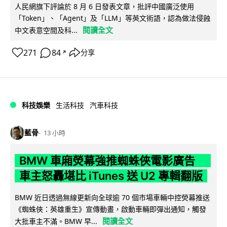
人民網旗下評論於 8 月 6 日發表文章，批評中國廣泛使用
「Token」、「Agent」及「LLM」等英文術語，認為做法侵蝕
閱讀全文
中文表意空間及科...
271
84
分享
↗
科技娛樂
生活科技
汽車科技
藍骨
13 小時
BMW 車廂熒幕強推蜘蛛俠電影廣告
車主怒轟堪比 iTunes 送 U2 專輯翻版
BMW 近日透過無線更新向全球逾 70 個市場車輛中控熒幕推送
《蜘蛛俠：英雄重生》宣傳動畫，啟動車輛即彈出通知，觸發
閱讀全文
大批車主不滿。BMW 早...