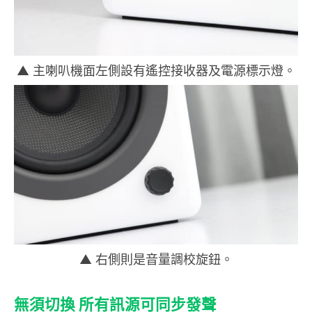
▲ 主喇叭機面左側設有遙控接收器及電源標示燈。
▲ 右側則是音量調校旋鈕。
無須切換 所有訊源可同步發聲