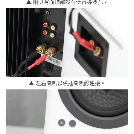
▲ 喇叭背面頂部設有低音導波孔。
▲ 左右喇叭以蕉插喇叭線連接。