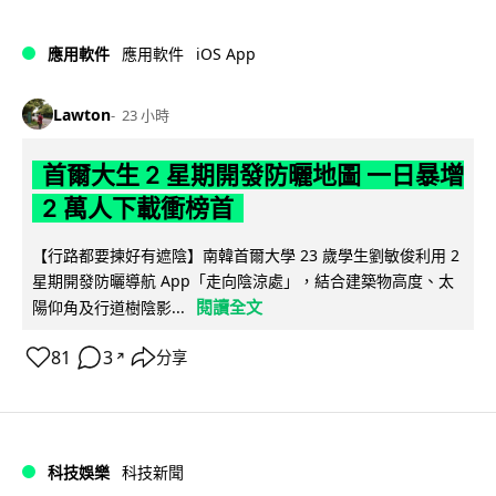
iOS App
應用軟件
應用軟件
Lawton
23 小時
首爾大生 2 星期開發防曬地圖 一日暴增
2 萬人下載衝榜首
【行路都要揀好有遮陰】南韓首爾大學 23 歲學生劉敏俊利用 2
星期開發防曬導航 App「走向陰涼處」，結合建築物高度、太
閱讀全文
陽仰角及行道樹陰影...
81
3
分享
↗
科技娛樂
科技新聞