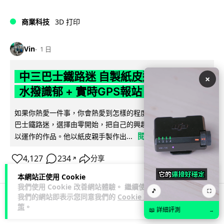
商業科技
3D 打印
Vin
1 日
中三巴士鐵路迷 自製紙皮遙控巴士 門,
×
水撥識郁 + 實時GPS報站
如果你熱愛一件事，你會熱愛到怎樣的程度？一位就讀中三的
巴士鐵路迷，選擇由零開始，把自己的興趣一步步變成真正可
閱讀全文
以運作的作品。他以紙皮親手製作出...
4,127
234
分享
↗
本網站正使用 Cookie
我們使用 Cookie 改善網站體驗。 繼續使用
🎵
⛶
我們的網站即表示您同意我們的
Cookie 政
策
。
科技娛樂
生活娛樂
城中熱話
📖 詳細評測
→