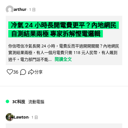
arthur
1 日
冷氣 24 小時長開電費更平？內地網民
自測結果兩極 專家拆解慳電邏輯
你信唔信冷氣長開 24 小時，電費反而平過開開關關？內地網民
實測結果兩極，有人一個月電費只需 118 元人民幣，有人飆到
閱讀全文
過千。電力部門話不能...
36
分享
3C科技
流動電腦
Lawton
1 日