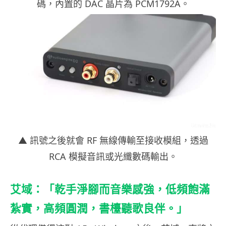
碼，內置的 DAC 晶片為 PCM1792A。
▲ 訊號之後就會 RF 無線傳輸至接收模組，透過
RCA 模擬音訊或光纖數碼輸出。
艾域：「乾手淨腳而音樂感強，低頻飽滿
紮實，高頻圓潤，書檯聽歌良伴。」