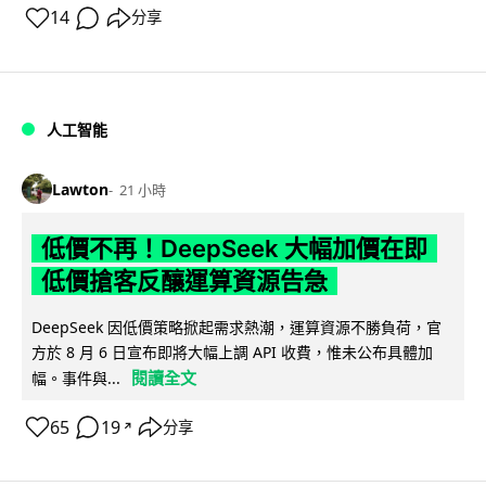
14
分享
人工智能
Lawton
21 小時
低價不再！DeepSeek 大幅加價在即
低價搶客反釀運算資源告急
DeepSeek 因低價策略掀起需求熱潮，運算資源不勝負荷，官
方於 8 月 6 日宣布即將大幅上調 API 收費，惟未公布具體加
閱讀全文
幅。事件與...
65
19
分享
↗