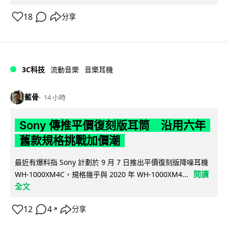
18
分享
3C科技
流動音樂
音樂耳機
藍骨
14 小時
Sony 傳推平價復刻版耳筒 沿用六年
舊款規格挑戰加價潮
最近有爆料指 Sony 計劃於 9 月 7 日推出平價復刻版降噪耳機
閱讀
WH-1000XM4C，規格幾乎與 2020 年 WH-1000XM4...
全文
12
4
分享
↗