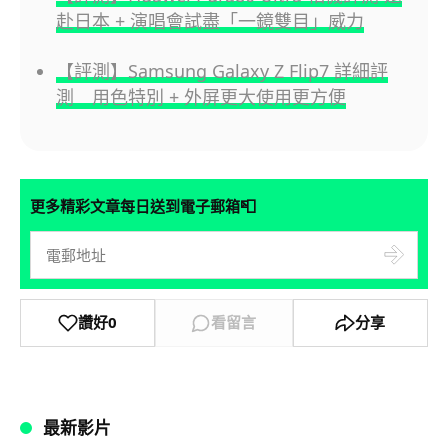
赴日本 + 演唱會試盡「一鏡雙目」威力
【評測】Samsung Galaxy Z Flip7 詳細評
測 用色特別 + 外屏更大使用更方便
📮
更多精彩文章每日送到電子郵箱
讚好
0
看留言
分享
最新影片