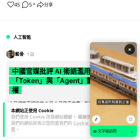
45
5
分享
↗
人工智能
×
藍骨
1 日
中國官媒批評 AI 術語濫用英文 稱
「Token」與「Agent」動搖科技話語
權
人民網旗下評論於 8 月 6 日發表文章，批評中國廣泛使用
「Token」、「Agent」及「LLM」等英文術語，認為做法侵蝕
本網站正使用 Cookie
我們使用 Cookie 改善網站體驗。 繼續使用
閱讀全文
中文表意空間及科...
🎵
⛶
我們的網站即表示您同意我們的
Cookie 政
策
。
790
341
分享
📖 文字版訪問
↗
→