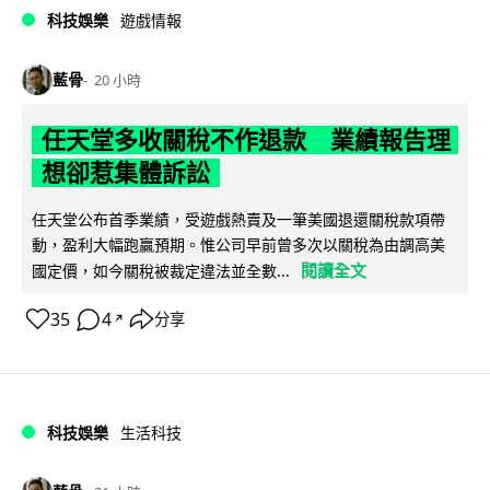
科技娛樂
遊戲情報
藍骨
20 小時
任天堂多收關稅不作退款 業績報告理
想卻惹集體訴訟
任天堂公布首季業績，受遊戲熱賣及一筆美國退還關稅款項帶
動，盈利大幅跑贏預期。惟公司早前曾多次以關稅為由調高美
閱讀全文
國定價，如今關稅被裁定違法並全數...
35
4
分享
↗
科技娛樂
生活科技