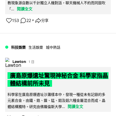
教現象源自數以千計獨立人機對話，聊天機械人不約而同鼓吹
閱讀全文
「...
153
22
分享
↗
科技娛樂
生活娛樂
城中熱話
Lawton
1 日
廣島原爆遺址驚現神秘合金 科學家指晶
體結構前所未見
科學家在廣島原爆遺址沙灘樣本中，發現一種從未有記錄的多
元素合金，由鐵、鉻、鎳、錳、鉬及鋁六種金屬混合而成，晶
閱讀全文
體結構獨特。研究由佛羅倫斯大學...