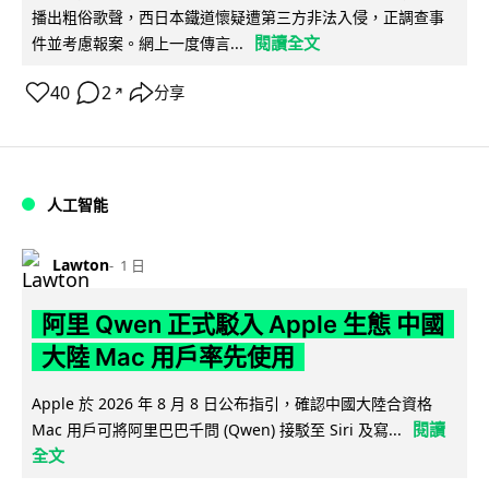
播出粗俗歌聲，西日本鐵道懷疑遭第三方非法入侵，正調查事
閱讀全文
件並考慮報案。網上一度傳言...
40
2
分享
↗
人工智能
Lawton
1 日
阿里 Qwen 正式駁入 Apple 生態 中國
大陸 Mac 用戶率先使用
Apple 於 2026 年 8 月 8 日公布指引，確認中國大陸合資格
閱讀
Mac 用戶可將阿里巴巴千問 (Qwen) 接駁至 Siri 及寫...
全文