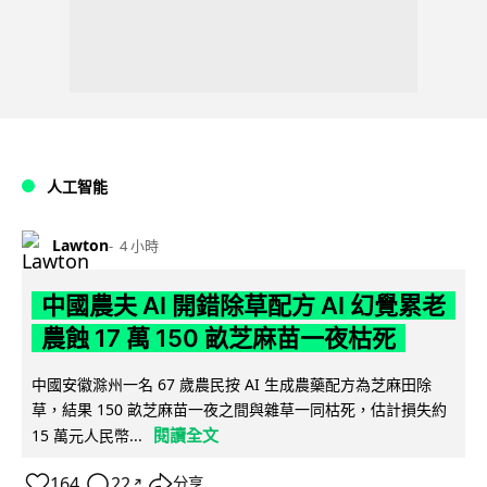
人工智能
Lawton
4 小時
中國農夫 AI 開錯除草配方 AI 幻覺累老
農蝕 17 萬 150 畝芝麻苗一夜枯死
中國安徽滁州一名 67 歲農民按 AI 生成農藥配方為芝麻田除
草，結果 150 畝芝麻苗一夜之間與雜草一同枯死，估計損失約
閱讀全文
15 萬元人民幣...
164
22
分享
↗