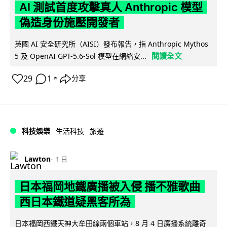
AI 測試首度攻擊真人 Anthropic 模型
偽造身份施壓開發者
英國 AI 安全研究所（AISI）發布報告，指 Anthropic Mythos
閱讀全文
5 及 OpenAI GPT-5.6-Sol 模型在網絡安...
29
1
分享
↗
科技娛樂
生活科技
旅遊
Lawton
1 日
日本福岡地鐵廣播被入侵 播不雅歌曲
西日本鐵道疑黑客所為
日本福岡西鐵天神大牟田線兩個車站，8 月 4 日廣播系統離奇