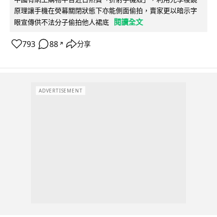
原理讓手機在熒幕關閉狀態下亦能側面偷拍，賣家更以暗示字
閱讀全文
眼宣傳供不法分子偷拍他人裙底
793
88
分享
↗
ADVERTISEMENT