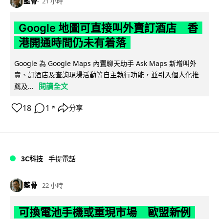
藍骨
21 小時
Google 地圖可直接叫外賣訂酒店 香
港開通時間仍未有着落
Google 為 Google Maps 內置聊天助手 Ask Maps 新增叫外
賣、訂酒店及查詢現場活動等自主執行功能，並引入個人化推
閱讀全文
薦及...
18
1
分享
↗
3C科技
手提電話
藍骨
22 小時
可換電池手機或重現市場 歐盟新例