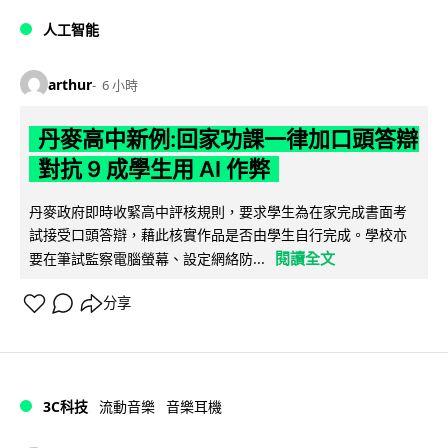
人工智能
arthur
6 小時
丹麥高中新例:回家功課一律加口頭答辯
對抗 9 成學生用 AI 作弊
丹麥政府即時收緊高中評核規則，要求學生為在家完成書面考
試接受口頭答辯，藉此核實作品是否由學生自行完成。學校亦
閱讀全文
要在筆試監察電腦螢幕、設定網絡防...
分享
3C科技
流動音樂
音樂耳機