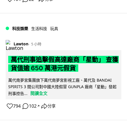
科技娛樂
生活科技
玩具
Lawton
5 小時
萬代刑事追擊假高達廠商「星動」 查獲
貨值逾 650 萬港元假貨
萬代南夢宮集團旗下萬代南夢宮影視工廠、萬代及 BANDAI
SPIRITS 3 間公司對中國大陸假冒 GUNPLA 廠商「星動」發起
閱讀全文
刑事控告...
794
102
分享
↗