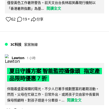
僅發黃色工作暑熱警告。前天文台台長林超英轟現行機制以
閱讀全文
「香港暑熱指數」為基...
62
19
分享
↗
3C科技
家居無線
Lawton
1 小時
夏日守護方案 智能監控攝像頭 指定產
品限時優惠 7 折
伴隨着盛夏燦爛的陽光，不少人已著手規劃豐富的暑期活動。
然而，父母在忙碌工作、日常外出，或將孩子交由家中長輩與
閱讀全文
保母照顧時，對孩子總是十分牽掛。...