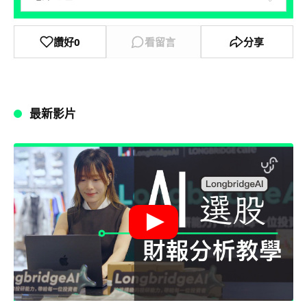
讚好
0
看留言
分享
最新影片