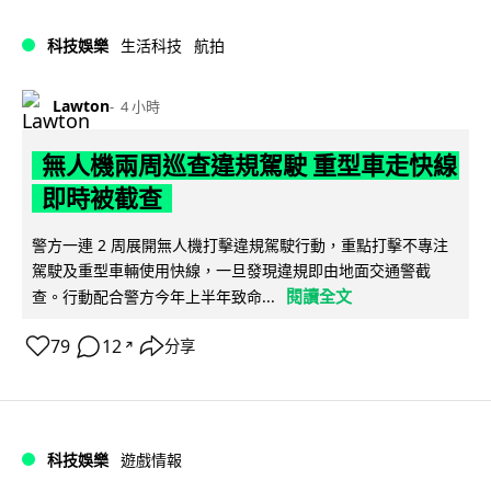
科技娛樂
生活科技
航拍
Lawton
4 小時
無人機兩周巡查違規駕駛 重型車走快線
即時被截查
警方一連 2 周展開無人機打擊違規駕駛行動，重點打擊不專注
駕駛及重型車輛使用快線，一旦發現違規即由地面交通警截
閱讀全文
查。行動配合警方今年上半年致命...
79
12
分享
↗
科技娛樂
遊戲情報