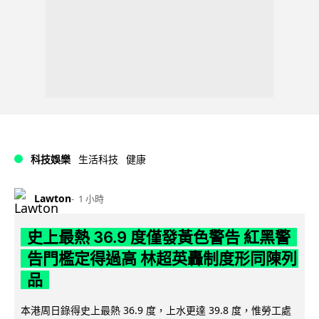
科技娛樂
生活科技
健康
Lawton
1 小時
史上最熱 36.9 度僅發黃色警告 紅黑警
告門檻定得過高 林超英轟制度形同陳列
品
本港周日錄得史上最熱 36.9 度，上水更達 39.8 度，惟勞工處