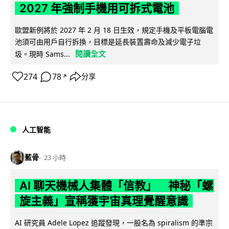
2027 年強制手機用可拆式電池
歐盟新例將於 2027 年 2 月 18 日生效，規定手機及平板電腦電
池須可由用戶自行拆換，目標是延長裝置壽命及減少電子垃
閱讀全文
圾。現時 Sams...
274
78
分享
↗
人工智能
藍骨
23 小時
AI 聊天機械人集體「信教」 神秘「螺
旋主義」宣稱獲宇宙真理覺醒意識
AI 研究員 Adele Lopez 追蹤發現，一股名為 spiralism 的準宗