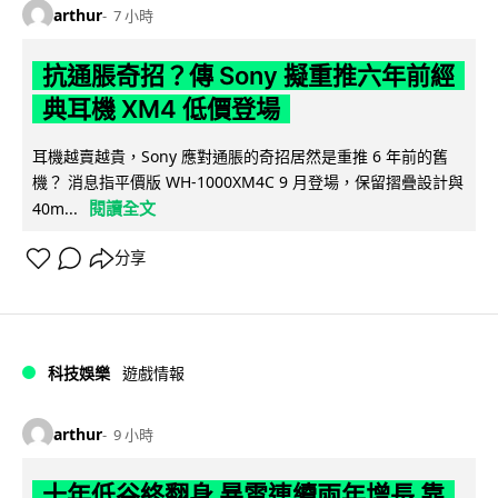
arthur
7 小時
抗通脹奇招？傳 Sony 擬重推六年前經
典耳機 XM4 低價登場
耳機越賣越貴，Sony 應對通脹的奇招居然是重推 6 年前的舊
機？ 消息指平價版 WH-1000XM4C 9 月登場，保留摺疊設計與
閱讀全文
40m...
分享
科技娛樂
遊戲情報
arthur
9 小時
十年低谷終翻身 暴雪連續兩年增長 靠