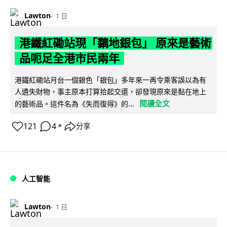
Lawton
1 日
港鐵紅磡站現「黐地銀包」 原來是藝術
品呃足全港市民兩年
港鐵紅磡站月台一個銀色「銀包」多年來一再令乘客誤以為有
人遺失財物，事主原本打算拾起交還，卻發現原來是黏在地上
閱讀全文
的藝術品。這件名為《失而復得》的...
121
4
分享
↗
人工智能
Lawton
1 日