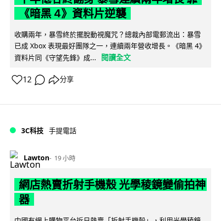
《暗黑 4》資料片逆襲
收購兩年，暴雪終於擺脫動視魔咒？總裁內部電郵流出：暴雪
已成 Xbox 表現最好團隊之一，連續兩年營收增長。《暗黑 4》
閱讀全文
資料片同《守望先鋒》成...
12
分享
3C科技
手提電話
Lawton
19 小時
網店熱賣折射手機殼 光學稜鏡變偷拍神
器
中國有網上購物平台近日熱賣「折射手機殼」，利用光學稜鏡