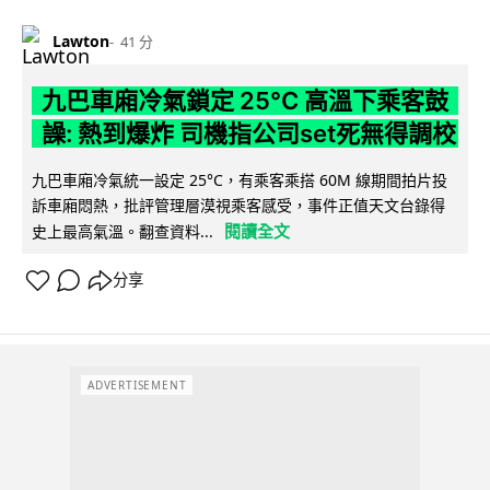
Lawton
41 分
九巴車廂冷氣鎖定 25°C 高溫下乘客鼓
譟: 熱到爆炸 司機指公司set死無得調校
九巴車廂冷氣統一設定 25°C，有乘客乘搭 60M 線期間拍片投
訴車廂悶熱，批評管理層漠視乘客感受，事件正值天文台錄得
閱讀全文
史上最高氣溫。翻查資料...
分享
ADVERTISEMENT