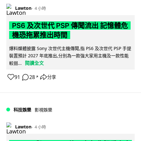
Lawton
4 小時
PS6 及次世代 PSP 傳聞流出 記憶體危
機恐拖累推出時間
爆料媒體披露 Sony 次世代主機傳聞,指 PS6 及次世代 PSP 手提
裝置預計 2027 年底推出,分別為一款強大家用主機及一款性能
閱讀全文
較弱...
91
28
分享
↗
科技娛樂
影視娛樂
Lawton
4 小時