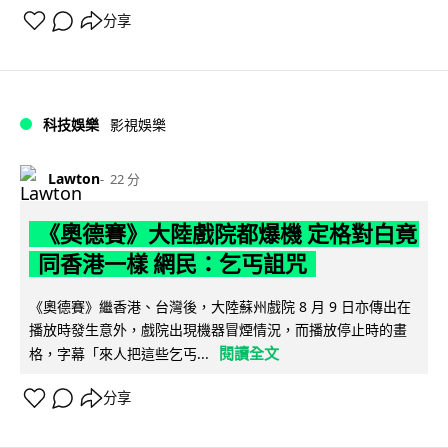
分享
科技娛樂
影視娛樂
Lawton
22 分
《奧德賽》大陸戲院都爆機 定格對白竟
同香港一樣 網民：乞丐詛咒
《奧德賽》繼香港、台灣後，大陸蘇州戲院 8 月 9 日亦傳出在
播放時發生意外，戲院出現機器冒煙情況，而播放停止時的畫
閱讀全文
格，字幕「來人把這些乞丐...
分享