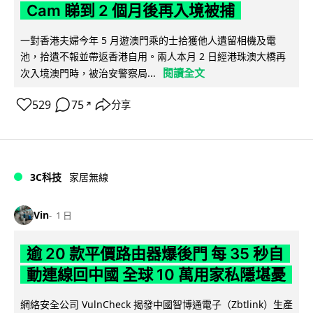
Cam 睇到 2 個月後再入境被捕
一對香港夫婦今年 5 月遊澳門乘的士拾獲他人遺留相機及電
池，拾遺不報並帶返香港自用。兩人本月 2 日經港珠澳大橋再
閱讀全文
次入境澳門時，被治安警察局...
529
75
分享
↗
3C科技
家居無線
Vin
1 日
逾 20 款平價路由器爆後門 每 35 秒自
動連線回中國 全球 10 萬用家私隱堪憂
網絡安全公司 VulnCheck 揭發中國智博通電子（Zbtlink）生產