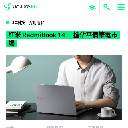
WWDC 2026
GenAI 與雲端科技專區
ERP 與商業 AI
紅米 RedmiBook 14 搶佔平價筆電市場
3C科技
流動電腦
紅米 RedmiBook 14 搶佔平價筆電市
場
作者
發佈日期
閱讀時間