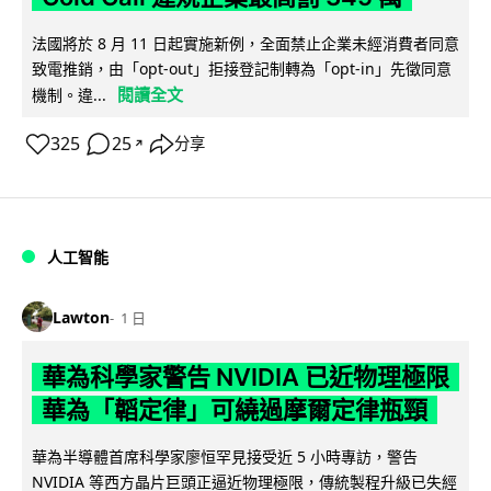
法國將於 8 月 11 日起實施新例，全面禁止企業未經消費者同意
致電推銷，由「opt-out」拒接登記制轉為「opt-in」先徵同意
閱讀全文
機制。違...
325
25
分享
↗
人工智能
Lawton
1 日
華為科學家警告 NVIDIA 已近物理極限
華為「韜定律」可繞過摩爾定律瓶頸
華為半導體首席科學家廖恒罕見接受近 5 小時專訪，警告
NVIDIA 等西方晶片巨頭正逼近物理極限，傳統製程升級已失經