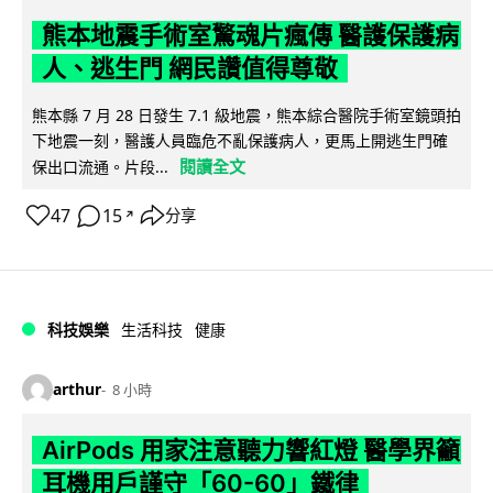
熊本地震手術室驚魂片瘋傳 醫護保護病
人、逃生門 網民讚值得尊敬
熊本縣 7 月 28 日發生 7.1 級地震，熊本綜合醫院手術室鏡頭拍
下地震一刻，醫護人員臨危不亂保護病人，更馬上開逃生門確
閱讀全文
保出口流通。片段...
47
15
分享
↗
科技娛樂
生活科技
健康
arthur
8 小時
AirPods 用家注意聽力響紅燈 醫學界籲
耳機用戶謹守「60-60」鐵律