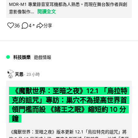
MDR-M1 專業錄音室耳機都為人熟悉。而現在舞台製作者與創
閱讀全文
意影像製作...
36
4
分享
↗
科技娛樂
遊戲情報
天恩
23 小時
《魔獸世界：至暗之夜》12.1 「烏拉特
克的詛咒」專訪：巢穴不為提高世界首
領門檻而設 《諸王之眠》縮短約 10 分
鐘
《魔獸世界：至暗之夜》版本更新 12.1「烏拉特克的詛咒」將