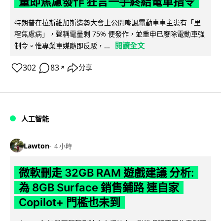
量即焦慮發作 狂言一手終結電車指令
特朗普在拉斯維加斯造勢大會上公開嘲諷電動車車主患有「里
程焦慮病」，聲稱電量剩 75% 便發作，並重申已廢除電動車強
閱讀全文
制令。惟專業車媒隨即反駁，...
302
83
分享
↗
人工智能
Lawton
4 小時
微軟刪走 32GB RAM 遊戲建議 分析:
為 8GB Surface 銷售鋪路 連自家
Copilot+ 門檻也未到