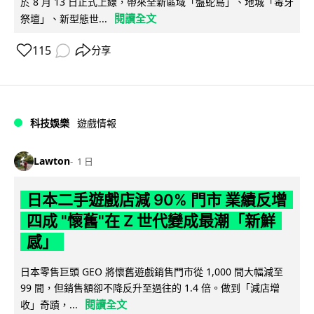
於 8 月 13 日正式上線，帶來全新區域「盤蛇島」、地城「毒牙
閱讀全文
祭壇」、新型態世...
115
分享
科技娛樂
遊戲情報
Lawton
1 日
日本二手遊戲店減 90% 門市 業績反增
四成 "懷舊"在 Z 世代變成最潮「新鮮
感」
日本零售巨頭 GEO 將懷舊遊戲銷售門市從 1,000 間大幅減至
99 間，但銷售額卻不降反升至過往的 1.4 倍。做到「減店增
閱讀全文
收」奇蹟，...