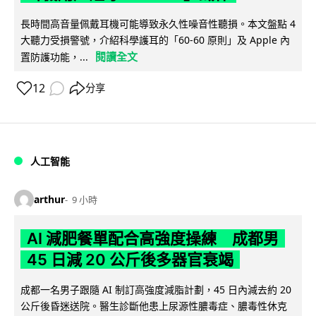
長時間高音量佩戴耳機可能導致永久性噪音性聽損。本文盤點 4
大聽力受損警號，介紹科學護耳的「60-60 原則」及 Apple 內
閱讀全文
置防護功能，...
12
分享
人工智能
arthur
9 小時
AI 減肥餐單配合高強度操練 成都男
45 日減 20 公斤後多器官衰竭
成都一名男子跟隨 AI 制訂高強度減脂計劃，45 日內減去約 20
公斤後昏迷送院。醫生診斷他患上尿源性膿毒症、膿毒性休克