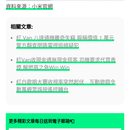
資料來源：小米官網
相關文章:
紅 Van 八達通機離奇失竊 報稱價值 1 萬元
警方翻查閉路電視追緝疑犯
紅Van收現金遇無現金搭客 司機要求代買香
煙 解燃眉之急Win Win
紅白歌唱大賽收視率突然起伏 互動遊戲令
數萬觀眾誤按遙控轉台
📮
更多精彩文章每日送到電子郵箱