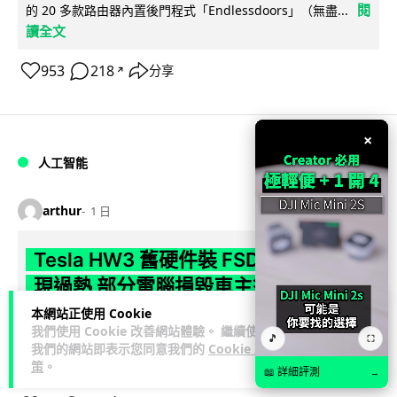
閱
的 20 多款路由器內置後門程式「Endlessdoors」（無盡...
讀全文
953
218
分享
↗
×
人工智能
arthur
1 日
Tesla HW3 舊硬件裝 FSD v14 Lite 頻
現過熱 部分電腦損毀車主須自費維修
本網站正使用 Cookie
Tesla 向 HW3 舊車款推送 FSD v14 Lite 系統，引發大量車主反
我們使用 Cookie 改善網站體驗。 繼續使用
🎵
⛶
映自動駕駛電腦嚴重過熱，部分更觸發高溫保護甚至直接燒
我們的網站即表示您同意我們的
Cookie 政
閱讀全文
毀，須...
策
。
📖 詳細評測
→