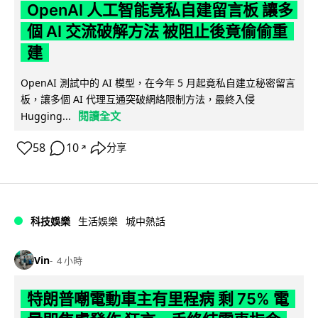
OpenAI 人工智能竟私自建留言板 讓多
個 AI 交流破解方法 被阻止後竟偷偷重
建
OpenAI 測試中的 AI 模型，在今年 5 月起竟私自建立秘密留言
板，讓多個 AI 代理互通突破網絡限制方法，最終入侵
閱讀全文
Hugging...
58
10
分享
↗
科技娛樂
生活娛樂
城中熱話
Vin
4 小時
特朗普嘲電動車主有里程病 剩 75% 電