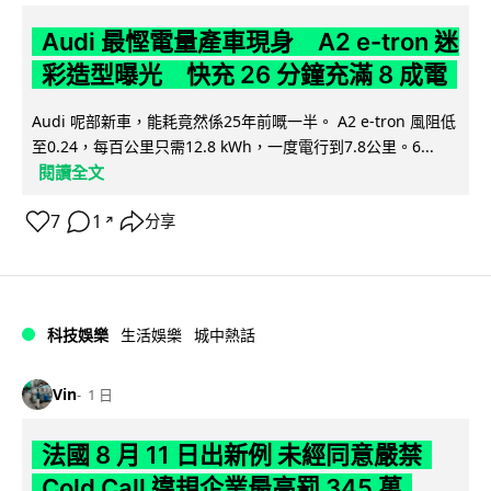
Audi 最慳電量產車現身 A2 e-tron 迷
彩造型曝光 快充 26 分鐘充滿 8 成電
Audi 呢部新車，能耗竟然係25年前嘅一半。 A2 e-tron 風阻低
至0.24，每百公里只需12.8 kWh，一度電行到7.8公里。6...
閱讀全文
7
1
分享
↗
科技娛樂
生活娛樂
城中熱話
Vin
1 日
法國 8 月 11 日出新例 未經同意嚴禁
Cold Call 違規企業最高罰 345 萬