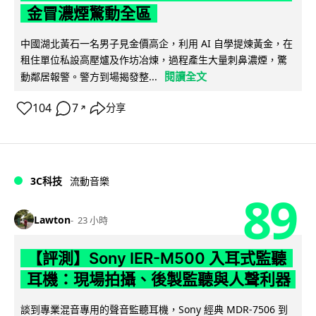
金冒濃煙驚動全區
中國湖北黃石一名男子見金價高企，利用 AI 自學提煉黃金，在
租住單位私設高壓爐及作坊冶煉，過程產生大量刺鼻濃煙，驚
閱讀全文
動鄰居報警。警方到場揭發整...
104
7
分享
↗
3C科技
流動音樂
89
Lawton
23 小時
【評測】Sony IER-M500 入耳式監聽
耳機：現場拍攝、後製監聽與人聲利器
談到專業混音專用的聲音監聽耳機，Sony 經典 MDR-7506 到