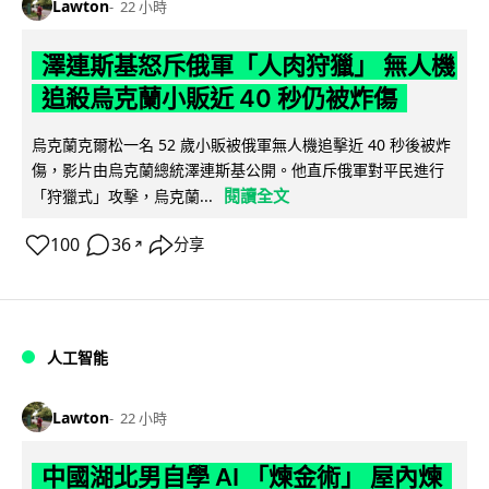
Lawton
22 小時
澤連斯基怒斥俄軍「人肉狩獵」 無人機
追殺烏克蘭小販近 40 秒仍被炸傷
烏克蘭克爾松一名 52 歲小販被俄軍無人機追擊近 40 秒後被炸
傷，影片由烏克蘭總統澤連斯基公開。他直斥俄軍對平民進行
閱讀全文
「狩獵式」攻擊，烏克蘭...
100
36
分享
↗
人工智能
Lawton
22 小時
中國湖北男自學 AI 「煉金術」 屋內煉