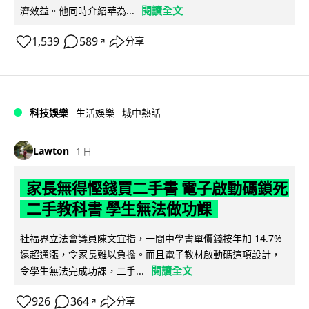
閱讀全文
濟效益。他同時介紹華為...
1,539
589
分享
↗
科技娛樂
生活娛樂
城中熱話
Lawton
1 日
家長無得慳錢買二手書 電子啟動碼鎖死
二手教科書 學生無法做功課
社福界立法會議員陳文宜指，一間中學書單價錢按年加 14.7%
遠超通漲，令家長難以負擔。而且電子教材啟動碼這項設計，
閱讀全文
令學生無法完成功課，二手...
926
364
分享
↗