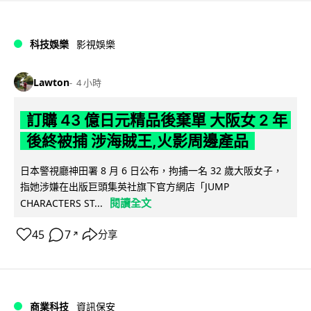
科技娛樂
影視娛樂
Lawton
4 小時
訂購 43 億日元精品後棄單 大阪女 2 年
後終被捕 涉海賊王,火影周邊產品
日本警視廳神田署 8 月 6 日公布，拘捕一名 32 歲大阪女子，
指她涉嫌在出版巨頭集英社旗下官方網店「JUMP
閱讀全文
CHARACTERS ST...
45
7
分享
↗
商業科技
資訊保安