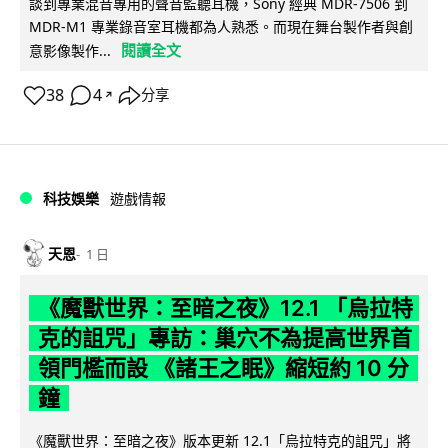
談到專業混音專用的聲音監聽耳機，Sony 經典 MDR-7506 到
MDR-M1 專業錄音室耳機都為人熟悉。而現在舞台製作者與創
閱讀全文
意影像製作...
38
4
分享
↗
科技娛樂
遊戲情報
天恩
1 日
《魔獸世界：至暗之夜》12.1 「烏拉特
克的詛咒」專訪：巢穴不為提高世界首
領門檻而設 《諸王之眠》縮短約 10 分
鐘
《魔獸世界：至暗之夜》版本更新 12.1「烏拉特克的詛咒」將