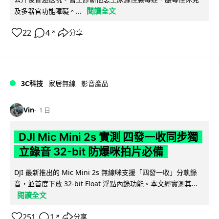
閱讀全文
及多器官功能障礙。...
22
4
分享
↗
3C科技
家居無線
影音產品
Vin
1 日
DJI Mic Mini 2s 實測 四發一收同步獨
立錄音 32-bit 防爆咪拍片必備
DJI 最新推出的 Mic Mini 2s 無線咪支援「四發一收」分軌錄
音，並首度下放 32-bit Float 浮點內錄功能。本文經實測其...
閱讀全文
251
1
分享
↗