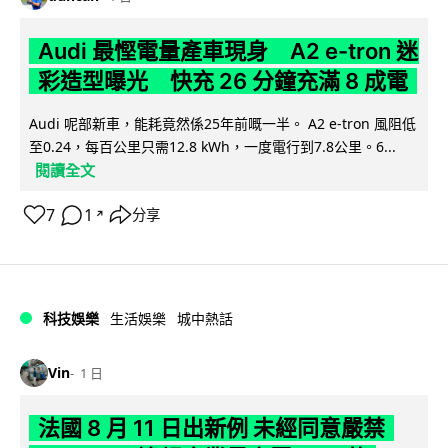
Audi 最慳電量產車現身 A2 e-tron 迷
彩造型曝光 快充 26 分鐘充滿 8 成電
Audi 呢部新車，能耗竟然係25年前嘅一半。 A2 e-tron 風阻低
至0.24，每百公里只需12.8 kWh，一度電行到7.8公里。6...
閱讀全文
7
1
分享
↗
科技娛樂
生活娛樂
城中熱話
Vin
1 日
法國 8 月 11 日出新例 未經同意嚴禁