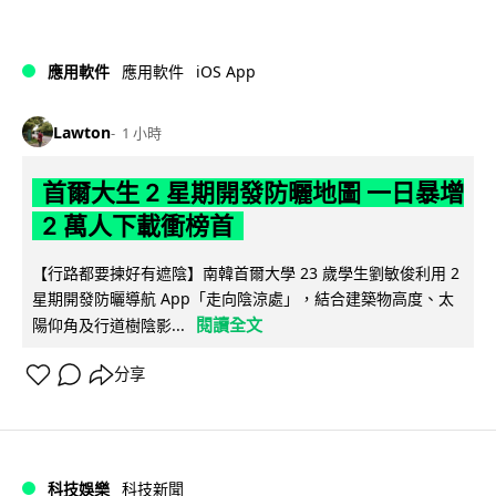
iOS App
應用軟件
應用軟件
Lawton
1 小時
首爾大生 2 星期開發防曬地圖 一日暴增
2 萬人下載衝榜首
【行路都要揀好有遮陰】南韓首爾大學 23 歲學生劉敏俊利用 2
星期開發防曬導航 App「走向陰涼處」，結合建築物高度、太
閱讀全文
陽仰角及行道樹陰影...
分享
科技娛樂
科技新聞