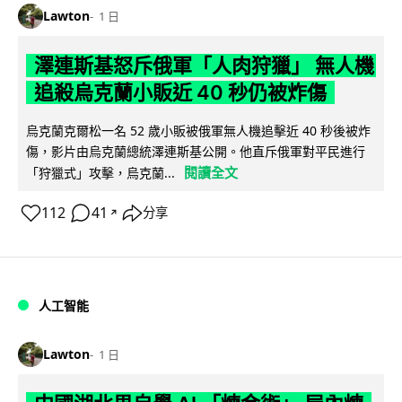
Lawton
1 日
澤連斯基怒斥俄軍「人肉狩獵」 無人機
追殺烏克蘭小販近 40 秒仍被炸傷
烏克蘭克爾松一名 52 歲小販被俄軍無人機追擊近 40 秒後被炸
傷，影片由烏克蘭總統澤連斯基公開。他直斥俄軍對平民進行
閱讀全文
「狩獵式」攻擊，烏克蘭...
112
41
分享
↗
人工智能
Lawton
1 日