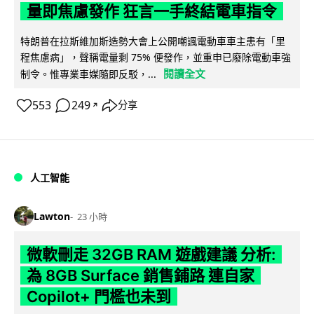
量即焦慮發作 狂言一手終結電車指令
特朗普在拉斯維加斯造勢大會上公開嘲諷電動車車主患有「里
程焦慮病」，聲稱電量剩 75% 便發作，並重申已廢除電動車強
閱讀全文
制令。惟專業車媒隨即反駁，...
553
249
分享
↗
人工智能
Lawton
23 小時
微軟刪走 32GB RAM 遊戲建議 分析:
為 8GB Surface 銷售鋪路 連自家
Copilot+ 門檻也未到