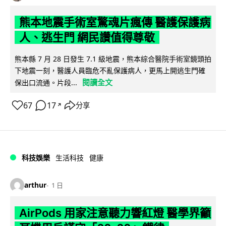
熊本地震手術室驚魂片瘋傳 醫護保護病
人、逃生門 網民讚值得尊敬
熊本縣 7 月 28 日發生 7.1 級地震，熊本綜合醫院手術室鏡頭拍
下地震一刻，醫護人員臨危不亂保護病人，更馬上開逃生門確
閱讀全文
保出口流通。片段...
67
17
分享
↗
科技娛樂
生活科技
健康
arthur
1 日
AirPods 用家注意聽力響紅燈 醫學界籲