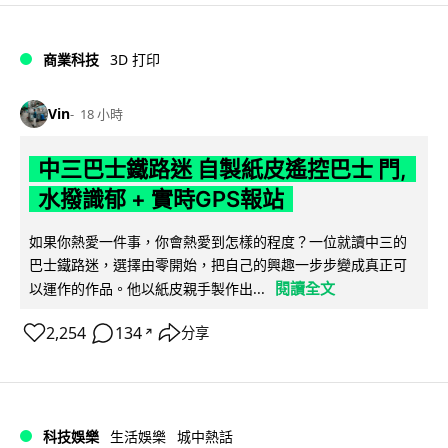
商業科技
3D 打印
Vin
18 小時
中三巴士鐵路迷 自製紙皮遙控巴士 門,
水撥識郁 + 實時GPS報站
如果你熱愛一件事，你會熱愛到怎樣的程度？一位就讀中三的
巴士鐵路迷，選擇由零開始，把自己的興趣一步步變成真正可
閱讀全文
以運作的作品。他以紙皮親手製作出...
2,254
134
分享
↗
科技娛樂
生活娛樂
城中熱話