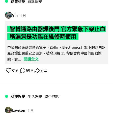
商業科技
資訊保安
Vin
1 日
智博通路由器爆後門 官方緊急下架止血
稱漏洞是功能在維修時使用
中國網通廠商智博通電子（Zbtlink Electronics）旗下的路由器
產品爆出嚴重安全漏洞，被發現每 35 秒便會與中國伺服器連
閱讀全文
線，旗...
316
69
分享
↗
科技娛樂
生活娛樂
城中熱話
Lawton
1 日