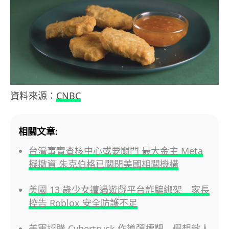
資料來源：
CNBC
相關文章:
台灣事實查核中心或要關門 最大金主 Meta
擬撤資 朱克伯格已關閉美國相關機構
美國 13 歲少女遭遇遊戲平台詐騙綁架 家長
控告 Roblox 安全防護不足
美軍採購 Cybertruck 作導彈標靶 假想敵人