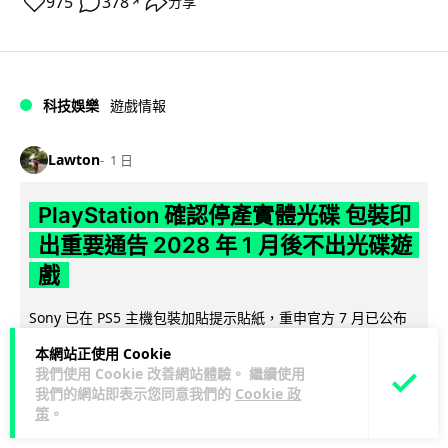
975
378
分享
↗
科技娛樂
遊戲情報
Lawton
1 日
PlayStation 確認停產實體光碟 包裝印
出重要通告 2028 年 1 月後不出光碟遊
戲
Sony 已在 PS5 主機包裝加貼提示貼紙，重申官方 7 月已公布
計劃：2028 年 1 月起停產新遊戲實體光碟。分析師預期 PS6
本網站正使用 Cookie
閱讀全文
因此...
我們使用 Cookie 改善網站體驗。 繼續使用
我們的網站即表示您同意我們的
Cookie 政
175
78
分享
↗
策
。