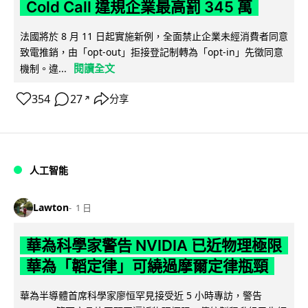
Cold Call 違規企業最高罰 345 萬
法國將於 8 月 11 日起實施新例，全面禁止企業未經消費者同意
致電推銷，由「opt-out」拒接登記制轉為「opt-in」先徵同意
閱讀全文
機制。違...
354
27
分享
↗
人工智能
Lawton
1 日
華為科學家警告 NVIDIA 已近物理極限
華為「韜定律」可繞過摩爾定律瓶頸
華為半導體首席科學家廖恒罕見接受近 5 小時專訪，警告