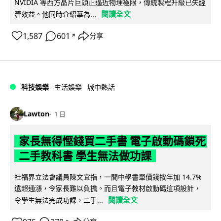
NVIDIA 等西方晶片巨頭正逼近物理極限，傳統製程升級已失經
閱讀全文
濟效益。他同時介紹華為...
1,587
601
分享
↗
科技娛樂
生活娛樂
城中熱話
Lawton
1 日
家長無得慳錢買二手書 電子啟動碼鎖死
二手教科書 學生無法做功課
社福界立法會議員陳文宜指，一間中學書單價錢按年加 14.7%
遠超通漲，令家長難以負擔。而且電子教材啟動碼這項設計，
閱讀全文
令學生無法完成功課，二手...