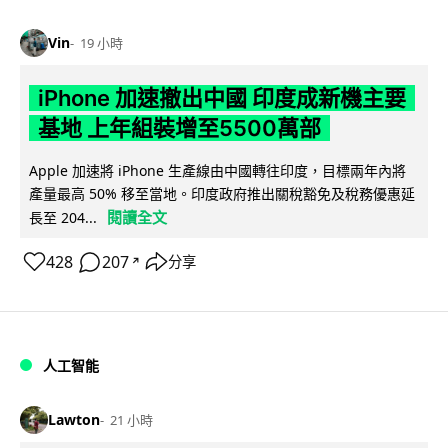
Vin
19 小時
iPhone 加速撤出中國 印度成新機主要
基地 上年組裝增至5500萬部
Apple 加速將 iPhone 生產線由中國轉往印度，目標兩年內將
產量最高 50% 移至當地。印度政府推出關稅豁免及稅務優惠延
閱讀全文
長至 204...
428
207
分享
↗
人工智能
Lawton
21 小時