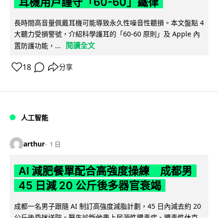
耳機用戶謹守「60-60」鐵律
長時間高音量佩戴耳機可能導致永久性噪音性聽損。本文盤點 4
大聽力受損警號，介紹科學護耳的「60-60 原則」及 Apple 內
閱讀全文
置防護功能，...
18
分享
人工智能
arthur
1 日
AI 減肥餐單配合高強度操練 成都男
45 日減 20 公斤後多器官衰竭
成都一名男子跟隨 AI 制訂高強度減脂計劃，45 日內減去約 20
公斤後昏迷送院。醫生診斷他患上尿源性膿毒症、膿毒性休克