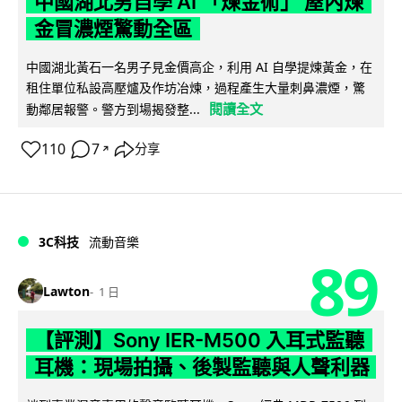
中國湖北男自學 AI 「煉金術」 屋內煉
金冒濃煙驚動全區
中國湖北黃石一名男子見金價高企，利用 AI 自學提煉黃金，在
租住單位私設高壓爐及作坊冶煉，過程產生大量刺鼻濃煙，驚
閱讀全文
動鄰居報警。警方到場揭發整...
110
7
分享
↗
3C科技
流動音樂
89
Lawton
1 日
【評測】Sony IER-M500 入耳式監聽
耳機：現場拍攝、後製監聽與人聲利器