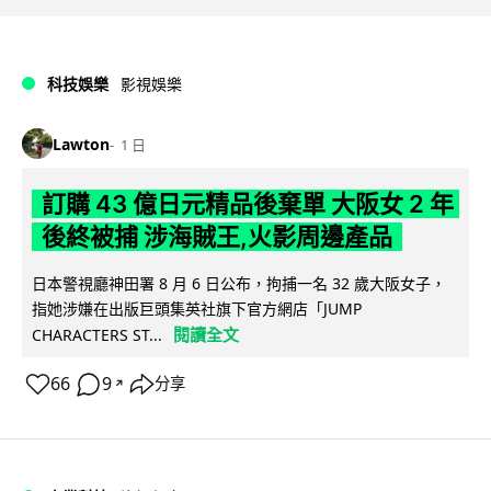
科技娛樂
影視娛樂
Lawton
1 日
訂購 43 億日元精品後棄單 大阪女 2 年
後終被捕 涉海賊王,火影周邊產品
日本警視廳神田署 8 月 6 日公布，拘捕一名 32 歲大阪女子，
指她涉嫌在出版巨頭集英社旗下官方網店「JUMP
閱讀全文
CHARACTERS ST...
66
9
分享
↗