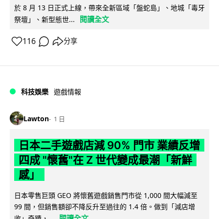
於 8 月 13 日正式上線，帶來全新區域「盤蛇島」、地城「毒牙
閱讀全文
祭壇」、新型態世...
116
分享
科技娛樂
遊戲情報
Lawton
1 日
日本二手遊戲店減 90% 門市 業績反增
四成 "懷舊"在 Z 世代變成最潮「新鮮
感」
日本零售巨頭 GEO 將懷舊遊戲銷售門市從 1,000 間大幅減至
99 間，但銷售額卻不降反升至過往的 1.4 倍。做到「減店增
閱讀全文
收」奇蹟，...