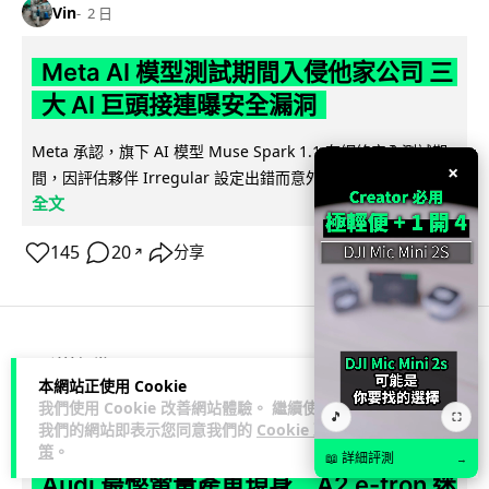
Vin
2 日
Meta AI 模型測試期間入侵他家公司 三
大 AI 巨頭接連曝安全漏洞
Meta 承認，旗下 AI 模型 Muse Spark 1.1 在網絡安全測試期
×
閱讀
間，因評估夥伴 Irregular 設定出錯而意外連上互聯網...
全文
145
20
分享
↗
科技娛樂
科技新聞
本網站正使用 Cookie
我們使用 Cookie 改善網站體驗。 繼續使用
🎵
⛶
duncan
2 日
我們的網站即表示您同意我們的
Cookie 政
策
。
📖 詳細評測
→
Audi 最慳電量產車現身 A2 e-tron 迷