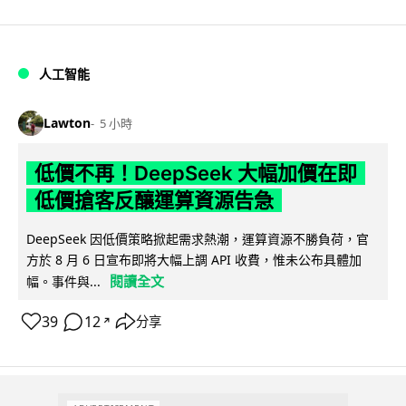
人工智能
Lawton
5 小時
低價不再！DeepSeek 大幅加價在即
低價搶客反釀運算資源告急
DeepSeek 因低價策略掀起需求熱潮，運算資源不勝負荷，官
方於 8 月 6 日宣布即將大幅上調 API 收費，惟未公布具體加
閱讀全文
幅。事件與...
39
12
分享
↗