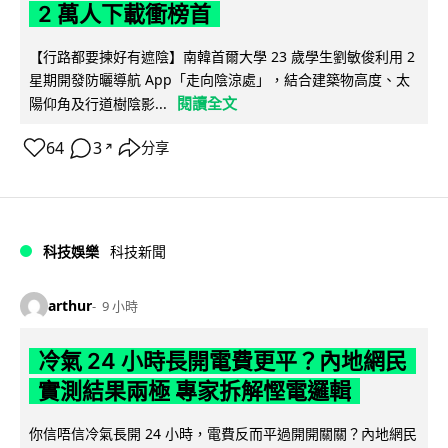
2 萬人下載衝榜首
【行路都要揀好有遮陰】南韓首爾大學 23 歲學生劉敏俊利用 2
星期開發防曬導航 App「走向陰涼處」，結合建築物高度、太
閱讀全文
陽仰角及行道樹陰影...
64
3
分享
↗
科技娛樂
科技新聞
arthur
9 小時
冷氣 24 小時長開電費更平？內地網民
實測結果兩極 專家拆解慳電邏輯
你信唔信冷氣長開 24 小時，電費反而平過開開關關？內地網民