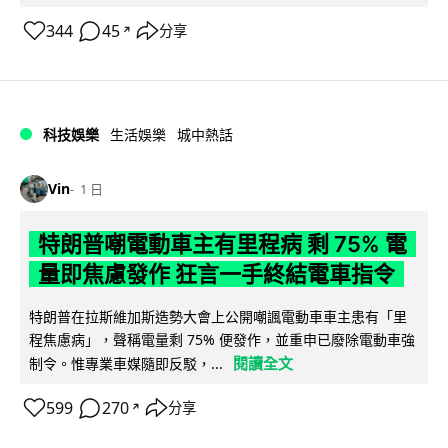
344
45
分享
↗
科技娛樂
生活娛樂
城中熱話
Vin
1 日
特朗普嘲電動車主有里程病 剩 75% 電
量即焦慮發作 狂言一手終結電車指令
特朗普在拉斯維加斯造勢大會上公開嘲諷電動車車主患有「里
程焦慮病」，聲稱電量剩 75% 便發作，並重申已廢除電動車強
閱讀全文
制令。惟專業車媒隨即反駁，...
599
270
分享
↗