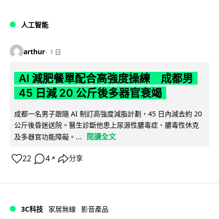
人工智能
arthur
1 日
AI 減肥餐單配合高強度操練 成都男
45 日減 20 公斤後多器官衰竭
成都一名男子跟隨 AI 制訂高強度減脂計劃，45 日內減去約 20
公斤後昏迷送院。醫生診斷他患上尿源性膿毒症、膿毒性休克
閱讀全文
及多器官功能障礙。...
22
4
分享
↗
3C科技
家居無線
影音產品