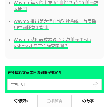
Waymo 無人的士靠 AI 自駕 卻花 20 美元請
人關門
Waymo 推出第六代自動駕駛系統 首度採
用中國極氪電動車
Waymo 感應器成本跌至 2 萬美元 Tesla
Robotaxi 靠平價能否突圍？
📮
更多精彩文章每日送到電子郵箱
讚好
0
看留言
分享