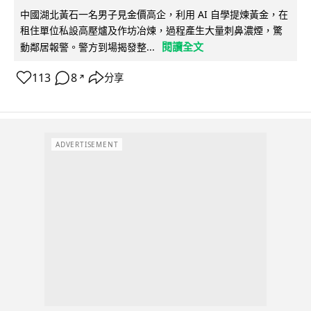
中國湖北黃石一名男子見金價高企，利用 AI 自學提煉黃金，在
租住單位私設高壓爐及作坊冶煉，過程產生大量刺鼻濃煙，驚
閱讀全文
動鄰居報警。警方到場揭發整...
113
8
分享
↗
ADVERTISEMENT