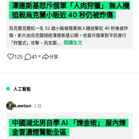
澤連斯基怒斥俄軍「人肉狩獵」 無人機
追殺烏克蘭小販近 40 秒仍被炸傷
烏克蘭克爾松一名 52 歲小販被俄軍無人機追擊近 40 秒後被炸
傷，影片由烏克蘭總統澤連斯基公開。他直斥俄軍對平民進行
閱讀全文
「狩獵式」攻擊，烏克蘭...
125
41
分享
↗
人工智能
Lawton
2 日
中國湖北男自學 AI 「煉金術」 屋內煉
金冒濃煙驚動全區