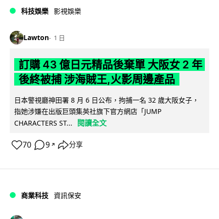
科技娛樂
影視娛樂
Lawton
1 日
訂購 43 億日元精品後棄單 大阪女 2 年
後終被捕 涉海賊王,火影周邊產品
日本警視廳神田署 8 月 6 日公布，拘捕一名 32 歲大阪女子，
指她涉嫌在出版巨頭集英社旗下官方網店「JUMP
閱讀全文
CHARACTERS ST...
70
9
分享
↗
商業科技
資訊保安