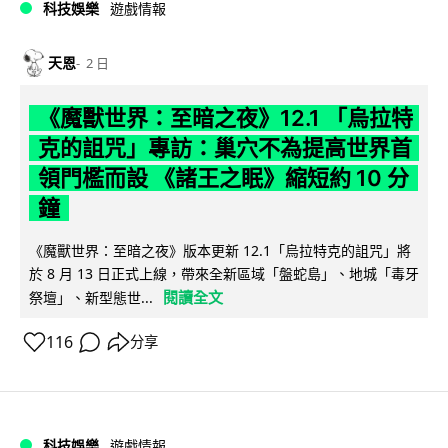
科技娛樂
遊戲情報
天恩
2 日
《魔獸世界：至暗之夜》12.1 「烏拉特
克的詛咒」專訪：巢穴不為提高世界首
領門檻而設 《諸王之眠》縮短約 10 分
鐘
《魔獸世界：至暗之夜》版本更新 12.1「烏拉特克的詛咒」將
於 8 月 13 日正式上線，帶來全新區域「盤蛇島」、地城「毒牙
閱讀全文
祭壇」、新型態世...
116
分享
科技娛樂
遊戲情報