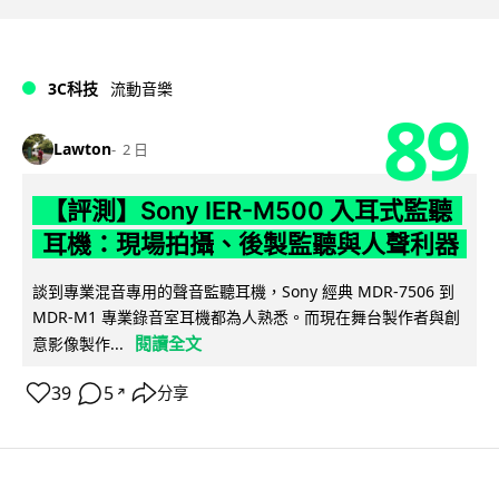
3C科技
流動音樂
89
Lawton
2 日
【評測】Sony IER-M500 入耳式監聽
耳機：現場拍攝、後製監聽與人聲利器
談到專業混音專用的聲音監聽耳機，Sony 經典 MDR-7506 到
MDR-M1 專業錄音室耳機都為人熟悉。而現在舞台製作者與創
閱讀全文
意影像製作...
39
5
分享
↗