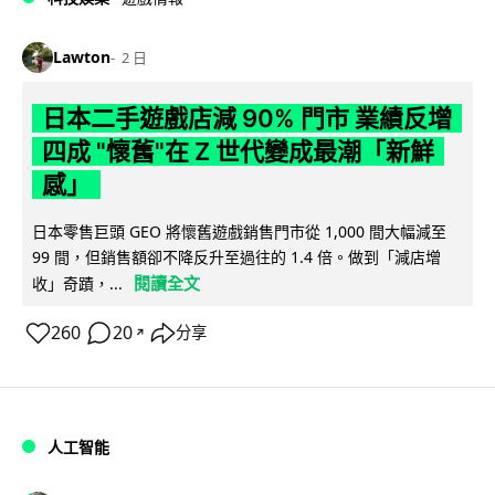
Lawton
2 日
日本二手遊戲店減 90% 門市 業績反增
四成 "懷舊"在 Z 世代變成最潮「新鮮
感」
日本零售巨頭 GEO 將懷舊遊戲銷售門市從 1,000 間大幅減至
99 間，但銷售額卻不降反升至過往的 1.4 倍。做到「減店增
閱讀全文
收」奇蹟，...
260
20
分享
↗
人工智能