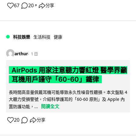
67
20
分享
↗
科技娛樂
生活科技
健康
arthur
1 日
AirPods 用家注意聽力響紅燈 醫學界籲
耳機用戶謹守「60-60」鐵律
長時間高音量佩戴耳機可能導致永久性噪音性聽損。本文盤點 4
大聽力受損警號，介紹科學護耳的「60-60 原則」及 Apple 內
閱讀全文
置防護功能，...
20
分享