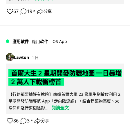
67
19
分享
↗
iOS App
應用軟件
應用軟件
Lawton
1 日
首爾大生 2 星期開發防曬地圖 一日暴增
2 萬人下載衝榜首
【行路都要揀好有遮陰】南韓首爾大學 23 歲學生劉敏俊利用 2
星期開發防曬導航 App「走向陰涼處」，結合建築物高度、太
閱讀全文
陽仰角及行道樹陰影...
86
3
分享
↗