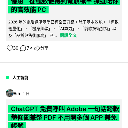
優惠 從極致便攜到電競標竿 揀選啱你
的高效能 PC
2026 年的電腦選購基準已經全面升級。除了基本效能，「極致
輕量化」、「機身美學」、「AI算力」、「前瞻技術加持」以
閱讀全文
及「品質與售後服務」 已...
30
7
分享
↗
人工智能
Vin
1 日
ChatGPT 免費呼叫 Adobe 一句話跨軟
體修圖兼整 PDF 不用開多個 APP 兼免
帳號