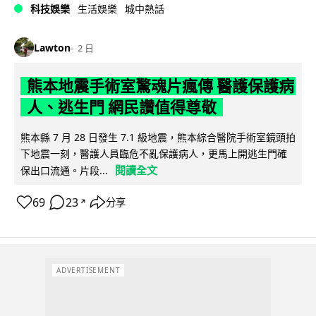
科技娛樂
生活娛樂
城中熱話
Lawton
2 日
熊本地震手術室驚魂片瘋傳 醫護保護病
人、逃生門 網民讚值得尊敬
熊本縣 7 月 28 日發生 7.1 級地震，熊本綜合醫院手術室鏡頭拍
下地震一刻，醫護人員臨危不亂保護病人，更馬上開逃生門確
閱讀全文
保出口流通。片段...
69
23
分享
↗
ADVERTISEMENT