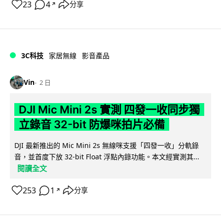
23
4
分享
↗
3C科技
家居無線
影音產品
Vin
2 日
DJI Mic Mini 2s 實測 四發一收同步獨
立錄音 32-bit 防爆咪拍片必備
DJI 最新推出的 Mic Mini 2s 無線咪支援「四發一收」分軌錄
音，並首度下放 32-bit Float 浮點內錄功能。本文經實測其...
閱讀全文
253
1
分享
↗