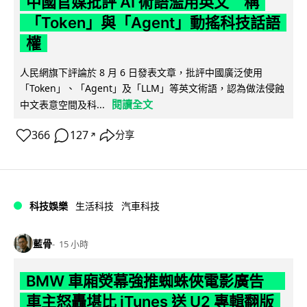
中國官媒批評 AI 術語濫用英文 稱
「Token」與「Agent」動搖科技話語
權
人民網旗下評論於 8 月 6 日發表文章，批評中國廣泛使用
「Token」、「Agent」及「LLM」等英文術語，認為做法侵蝕
閱讀全文
中文表意空間及科...
366
127
分享
↗
科技娛樂
生活科技
汽車科技
藍骨
15 小時
BMW 車廂熒幕強推蜘蛛俠電影廣告
車主怒轟堪比 iTunes 送 U2 專輯翻版