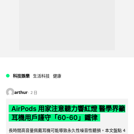
科技娛樂
生活科技
健康
arthur
2 日
AirPods 用家注意聽力響紅燈 醫學界籲
耳機用戶謹守「60-60」鐵律
長時間高音量佩戴耳機可能導致永久性噪音性聽損。本文盤點 4