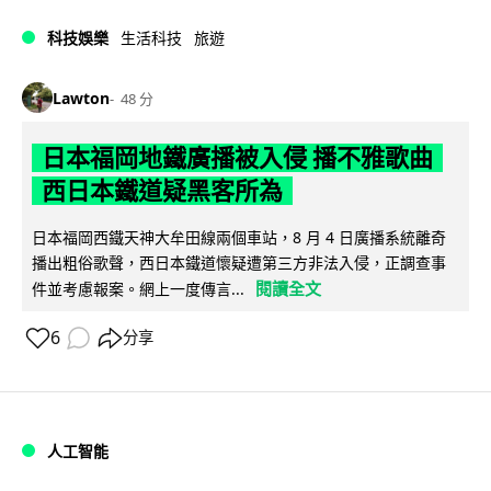
科技娛樂
生活科技
旅遊
Lawton
48 分
日本福岡地鐵廣播被入侵 播不雅歌曲
西日本鐵道疑黑客所為
日本福岡西鐵天神大牟田線兩個車站，8 月 4 日廣播系統離奇
播出粗俗歌聲，西日本鐵道懷疑遭第三方非法入侵，正調查事
閱讀全文
件並考慮報案。網上一度傳言...
6
分享
人工智能