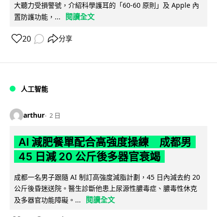
大聽力受損警號，介紹科學護耳的「60-60 原則」及 Apple 內
閱讀全文
置防護功能，...
20
分享
人工智能
arthur
2 日
AI 減肥餐單配合高強度操練 成都男
45 日減 20 公斤後多器官衰竭
成都一名男子跟隨 AI 制訂高強度減脂計劃，45 日內減去約 20
公斤後昏迷送院。醫生診斷他患上尿源性膿毒症、膿毒性休克
閱讀全文
及多器官功能障礙。...