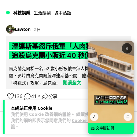
科技娛樂
生活娛樂
城中熱話
Lawton
2 日
澤連斯基怒斥俄軍「人肉狩獵」 無人機
×
追殺烏克蘭小販近 40 秒仍被炸傷
烏克蘭克爾松一名 52 歲小販被俄軍無人機追擊近 40 秒後被炸
傷，影片由烏克蘭總統澤連斯基公開。他直斥俄軍對平民進行
閱讀全文
「狩獵式」攻擊，烏克蘭...
136
41
分享
↗
本網站正使用 Cookie
我們使用 Cookie 改善網站體驗。 繼續使用
🎵
⛶
我們的網站即表示您同意我們的
Cookie 政
策
。
人工智能
📖 文字版訪問
→