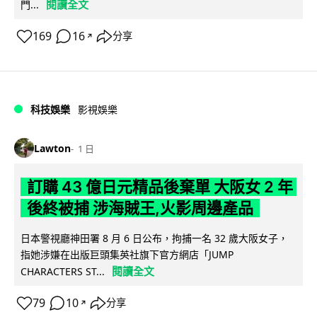
閱讀全文
門...
169
16
分享
↗
科技娛樂
影視娛樂
Lawton
1 日
訂購 43 億日元精品後棄單 大阪女 2 年
後終被捕 涉海賊王,火影周邊產品
日本警視廳神田署 8 月 6 日公布，拘捕一名 32 歲大阪女子，
指她涉嫌在出版巨頭集英社旗下官方網店「JUMP
閱讀全文
CHARACTERS ST...
79
10
分享
↗