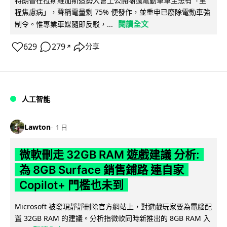
特朗普在拉斯維加斯造勢大會上公開嘲諷電動車車主患有「里
程焦慮病」，聲稱電量剩 75% 便發作，並重申已廢除電動車強
閱讀全文
制令。惟專業車媒隨即反駁，...
629
279
分享
↗
人工智能
Lawton
1 日
微軟刪走 32GB RAM 遊戲建議 分析:
為 8GB Surface 銷售鋪路 連自家
Copilot+ 門檻也未到
Microsoft 被發現靜靜刪除官方網站上，對遊戲玩家要為電腦配
置 32GB RAM 的建議。分析指微軟同時新推出的 8GB RAM 入