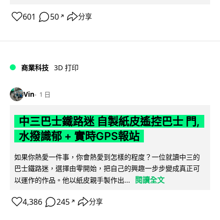
601
50
分享
↗
商業科技
3D 打印
Vin
1 日
中三巴士鐵路迷 自製紙皮遙控巴士 門,
水撥識郁 + 實時GPS報站
如果你熱愛一件事，你會熱愛到怎樣的程度？一位就讀中三的
巴士鐵路迷，選擇由零開始，把自己的興趣一步步變成真正可
閱讀全文
以運作的作品。他以紙皮親手製作出...
4,386
245
分享
↗