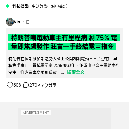
科技娛樂
生活娛樂
城中熱話
Vin
1 日
特朗普嘲電動車主有里程病 剩 75% 電
量即焦慮發作 狂言一手終結電車指令
特朗普在拉斯維加斯造勢大會上公開嘲諷電動車車主患有「里
程焦慮病」，聲稱電量剩 75% 便發作，並重申已廢除電動車強
閱讀全文
制令。惟專業車媒隨即反駁，...
608
270
分享
↗
ADVERTISEMENT