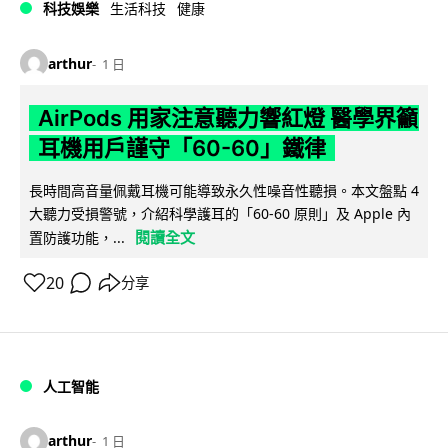
科技娛樂
生活科技
健康
arthur
1 日
AirPods 用家注意聽力響紅燈 醫學界籲
耳機用戶謹守「60-60」鐵律
長時間高音量佩戴耳機可能導致永久性噪音性聽損。本文盤點 4
大聽力受損警號，介紹科學護耳的「60-60 原則」及 Apple 內
閱讀全文
置防護功能，...
20
分享
人工智能
arthur
1 日