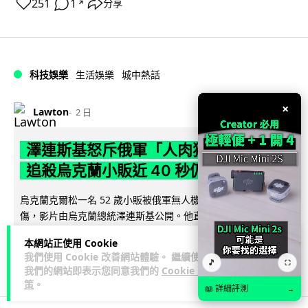
251
1
分享
↗
科技娛樂
生活娛樂
城中熱話
×
Lawton
2 日
澤連斯基怒斥俄軍「人肉狩獵」 無人機
追殺烏克蘭小販近 40 秒仍被炸傷
烏克蘭克爾松一名 52 歲小販被俄軍無人機追擊近 40 秒後被炸
傷，影片由烏克蘭總統澤連斯基公開。他直斥俄軍對平民進行
閱讀全文
「狩獵式」攻擊，烏克蘭...
本網站正使用 Cookie
我們使用 Cookie 改善網站體驗。 繼續使用
126
41
分享
🎵
↗
⛶
我們的網站即表示您同意我們的
Cookie 政
策
。
📖 詳細評測
→