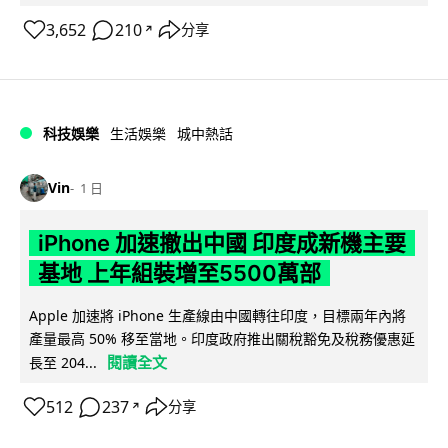
3,652
210
分享
↗
科技娛樂
生活娛樂
城中熱話
Vin
1 日
iPhone 加速撤出中國 印度成新機主要
基地 上年組裝增至5500萬部
Apple 加速將 iPhone 生產線由中國轉往印度，目標兩年內將
產量最高 50% 移至當地。印度政府推出關稅豁免及稅務優惠延
閱讀全文
長至 204...
512
237
分享
↗