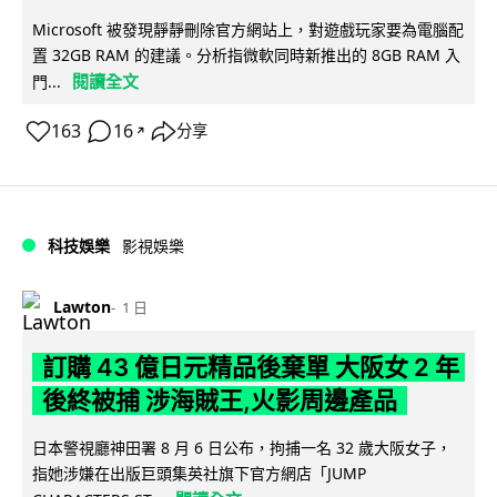
Microsoft 被發現靜靜刪除官方網站上，對遊戲玩家要為電腦配
置 32GB RAM 的建議。分析指微軟同時新推出的 8GB RAM 入
閱讀全文
門...
163
16
分享
↗
科技娛樂
影視娛樂
Lawton
1 日
訂購 43 億日元精品後棄單 大阪女 2 年
後終被捕 涉海賊王,火影周邊產品
日本警視廳神田署 8 月 6 日公布，拘捕一名 32 歲大阪女子，
指她涉嫌在出版巨頭集英社旗下官方網店「JUMP