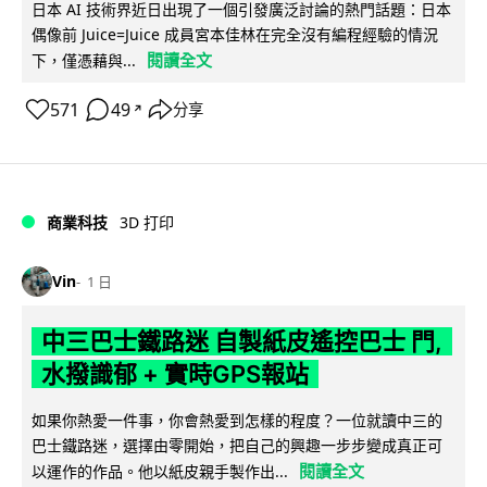
日本 AI 技術界近日出現了一個引發廣泛討論的熱門話題：日本
偶像前 Juice=Juice 成員宮本佳林在完全沒有編程經驗的情況
閱讀全文
下，僅憑藉與...
571
49
分享
↗
商業科技
3D 打印
Vin
1 日
中三巴士鐵路迷 自製紙皮遙控巴士 門,
水撥識郁 + 實時GPS報站
如果你熱愛一件事，你會熱愛到怎樣的程度？一位就讀中三的
巴士鐵路迷，選擇由零開始，把自己的興趣一步步變成真正可
閱讀全文
以運作的作品。他以紙皮親手製作出...