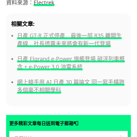
資料來源：
Electrek
相關文章:
日產 GT-R 正式停產 最後一部 R35 離開生
產線 社長透露未來將會有新一代登場
日產 Elgrand e-Power 旗艦登場 磁浮列車概
念 + e-Power 3.0 油電系統
網上槍手用 AI 日產 30 篇論文 同一寫手橫跨
多個毫不相關學科
📮
更多精彩文章每日送到電子郵箱