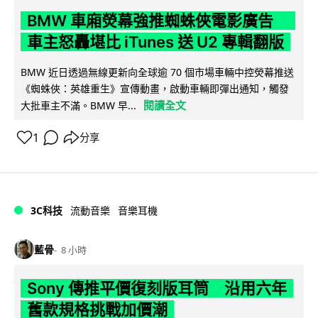
BMW 車廂熒幕強推蜘蛛俠電影廣告
車主怒轟堪比 iTunes 送 U2 專輯翻版
BMW 近日透過無線更新向全球逾 70 個市場車輛中控熒幕推送
《蜘蛛俠：英雄重生》宣傳動畫，啟動車輛即彈出通知，觸發
閱讀全文
大批車主不滿。BMW 早...
1
分享
3C科技
流動音樂
音樂耳機
藍骨
8 小時
Sony 傳推平價復刻版耳筒 沿用六年
舊款規格挑戰加價潮