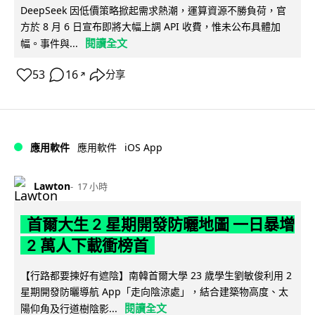
DeepSeek 因低價策略掀起需求熱潮，運算資源不勝負荷，官
方於 8 月 6 日宣布即將大幅上調 API 收費，惟未公布具體加
閱讀全文
幅。事件與...
53
16
分享
↗
iOS App
應用軟件
應用軟件
Lawton
17 小時
首爾大生 2 星期開發防曬地圖 一日暴增
2 萬人下載衝榜首
【行路都要揀好有遮陰】南韓首爾大學 23 歲學生劉敏俊利用 2
星期開發防曬導航 App「走向陰涼處」，結合建築物高度、太
閱讀全文
陽仰角及行道樹陰影...