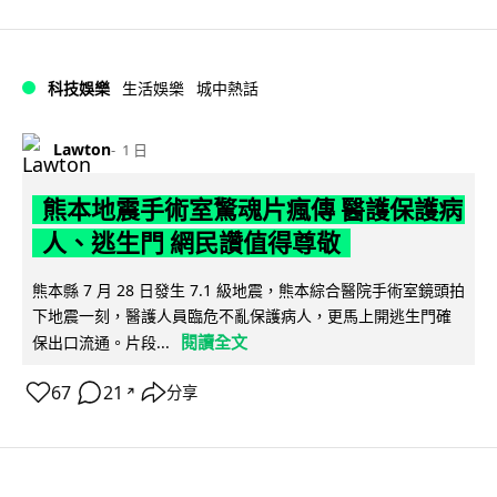
科技娛樂
生活娛樂
城中熱話
Lawton
1 日
熊本地震手術室驚魂片瘋傳 醫護保護病
人、逃生門 網民讚值得尊敬
熊本縣 7 月 28 日發生 7.1 級地震，熊本綜合醫院手術室鏡頭拍
下地震一刻，醫護人員臨危不亂保護病人，更馬上開逃生門確
閱讀全文
保出口流通。片段...
67
21
分享
↗