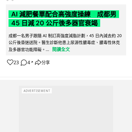
AI 減肥餐單配合高強度操練 成都男
45 日減 20 公斤後多器官衰竭
成都一名男子跟隨 AI 制訂高強度減脂計劃，45 日內減去約 20
公斤後昏迷送院。醫生診斷他患上尿源性膿毒症、膿毒性休克
閱讀全文
及多器官功能障礙。...
23
4
分享
↗
ADVERTISEMENT