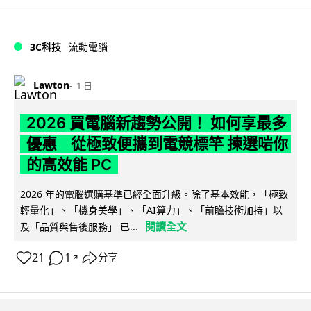
3C科技
流動電腦
Lawton
1 日
2026 買電腦新趨勢公開！ 如何享最多
優惠 從極致便攜到電競標竿 揀選啱你
的高效能 PC
2026 年的電腦選購基準已經全面升級。除了基本效能，「極致
輕量化」、「機身美學」、「AI算力」、「前瞻技術加持」以
閱讀全文
及「品質與售後服務」 已...
21
1
分享
↗