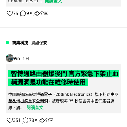
閱讀全文
CHARACTERS ST...
75
9
分享
↗
商業科技
資訊保安
Vin
1 日
智博通路由器爆後門 官方緊急下架止血
稱漏洞是功能在維修時使用
中國網通廠商智博通電子（Zbtlink Electronics）旗下的路由器
產品爆出嚴重安全漏洞，被發現每 35 秒便會與中國伺服器連
閱讀全文
線，旗...
351
78
分享
↗