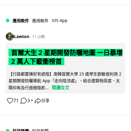
iOS App
應用軟件
應用軟件
Lawton
11 小時
首爾大生 2 星期開發防曬地圖 一日暴增
2 萬人下載衝榜首
【行路都要揀好有遮陰】南韓首爾大學 23 歲學生劉敏俊利用 2
星期開發防曬導航 App「走向陰涼處」，結合建築物高度、太
閱讀全文
陽仰角及行道樹陰影...
71
3
分享
↗
科技娛樂
科技新聞