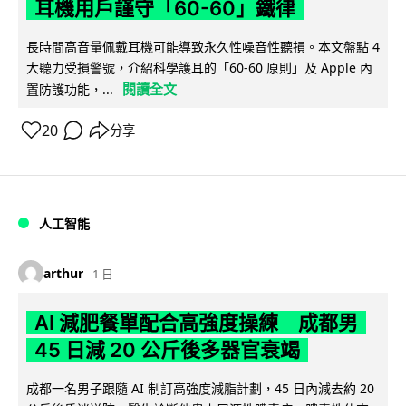
耳機用戶謹守「60-60」鐵律
長時間高音量佩戴耳機可能導致永久性噪音性聽損。本文盤點 4
大聽力受損警號，介紹科學護耳的「60-60 原則」及 Apple 內
閱讀全文
置防護功能，...
20
分享
人工智能
arthur
1 日
AI 減肥餐單配合高強度操練 成都男
45 日減 20 公斤後多器官衰竭
成都一名男子跟隨 AI 制訂高強度減脂計劃，45 日內減去約 20