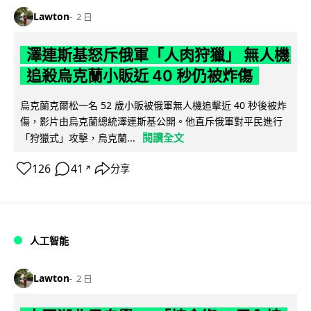
Lawton
2 日
澤連斯基怒斥俄軍「人肉狩獵」 無人機
追殺烏克蘭小販近 40 秒仍被炸傷
烏克蘭克爾松一名 52 歲小販被俄軍無人機追擊近 40 秒後被炸
傷，影片由烏克蘭總統澤連斯基公開。他直斥俄軍對平民進行
閱讀全文
「狩獵式」攻擊，烏克蘭...
126
41
分享
↗
人工智能
Lawton
2 日