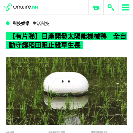
WWDC 2026
GenAI 與雲端科技專區
ERP 與商業 AI
【有片睇】日產開發太陽能機械鴨 全自動守護稻田阻止雜草生長
科技娛樂
生活科技
【有片睇】日產開發太陽能機械鴨 全自
動守護稻田阻止雜草生長
作者
發佈日期
閱讀時間