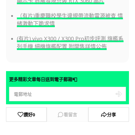
顯示卡 拆解發現只裝 RTX 3060 晶片
（有片)重慶職校學生違規帶流動電源被查 情
緒激動下跪求情
(有片) vivo X300 / X300 Pro初步評測 旗艦系
列手機 細機旗艦配置 附開售詳情公佈
📮
更多精彩文章每日送到電子郵箱
讚好
0
看留言
分享