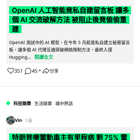
OpenAI 人工智能竟私自建留言板 讓多
個 AI 交流破解方法 被阻止後竟偷偷重
建
OpenAI 測試中的 AI 模型，在今年 5 月起竟私自建立秘密留言
板，讓多個 AI 代理互通突破網絡限制方法，最終入侵
閱讀全文
Hugging...
351
45
分享
↗
科技娛樂
生活娛樂
城中熱話
Vin
1 日
特朗普嘲電動車主有里程病 剩 75% 電