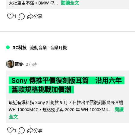
閱讀全文
大批車主不滿。BMW 早...
1
分享
3C科技
流動音樂
音樂耳機
藍骨
2 小時
Sony 傳推平價復刻版耳筒 沿用六年
舊款規格挑戰加價潮
最近有爆料指 Sony 計劃於 9 月 7 日推出平價復刻版降噪耳機
閱讀
WH-1000XM4C，規格幾乎與 2020 年 WH-1000XM4...
全文
1
分享