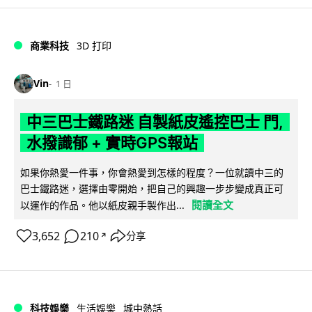
商業科技
3D 打印
Vin
1 日
中三巴士鐵路迷 自製紙皮遙控巴士 門,
水撥識郁 + 實時GPS報站
如果你熱愛一件事，你會熱愛到怎樣的程度？一位就讀中三的
巴士鐵路迷，選擇由零開始，把自己的興趣一步步變成真正可
閱讀全文
以運作的作品。他以紙皮親手製作出...
3,652
210
分享
↗
科技娛樂
生活娛樂
城中熱話