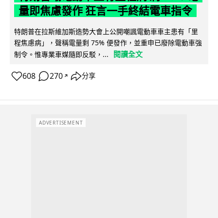
量即焦慮發作 狂言一手終結電車指令
特朗普在拉斯維加斯造勢大會上公開嘲諷電動車車主患有「里
程焦慮病」，聲稱電量剩 75% 便發作，並重申已廢除電動車強
閱讀全文
制令。惟專業車媒隨即反駁，...
608
270
分享
↗
ADVERTISEMENT