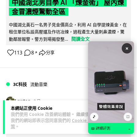
中國湖北男自學 AI 「煉金術」 屋內煉
金冒濃煙驚動全區
中國湖北黃石一名男子見金價高企，利用 AI 自學提煉黃金，在
租住單位私設高壓爐及作坊冶煉，過程產生大量刺鼻濃煙，驚
閱讀全文
動鄰居報警。警方到場揭發整...
×
113
8
分享
↗
3C科技
流動音樂
89
Lawton
2 日
本網站正使用 Cookie
我們使用 Cookie 改善網站體驗。 繼續使用
【評測】Sony IER-M500 入耳式監聽
🎵
⛶
我們的網站即表示您同意我們的
Cookie 政
耳機：現場拍攝、後製監聽與人聲利器
策
。
📖 詳細評測
→