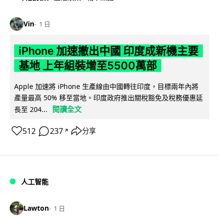
Vin
1 日
iPhone 加速撤出中國 印度成新機主要
基地 上年組裝增至5500萬部
Apple 加速將 iPhone 生產線由中國轉往印度，目標兩年內將
產量最高 50% 移至當地。印度政府推出關稅豁免及稅務優惠延
閱讀全文
長至 204...
512
237
分享
↗
人工智能
Lawton
1 日