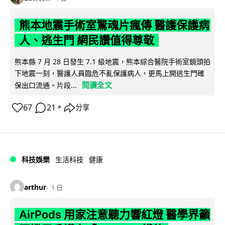
熊本地震手術室驚魂片瘋傳 醫護保護病
人、逃生門 網民讚值得尊敬
熊本縣 7 月 28 日發生 7.1 級地震，熊本綜合醫院手術室鏡頭拍
下地震一刻，醫護人員臨危不亂保護病人，更馬上開逃生門確
閱讀全文
保出口流通。片段...
67
21
分享
↗
科技娛樂
生活科技
健康
arthur
1 日
AirPods 用家注意聽力響紅燈 醫學界籲