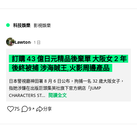
科技娛樂
影視娛樂
Lawton
1 日
訂購 43 億日元精品後棄單 大阪女 2 年
後終被捕 涉海賊王,火影周邊產品
日本警視廳神田署 8 月 6 日公布，拘捕一名 32 歲大阪女子，
指她涉嫌在出版巨頭集英社旗下官方網店「JUMP
閱讀全文
CHARACTERS ST...
75
9
分享
↗