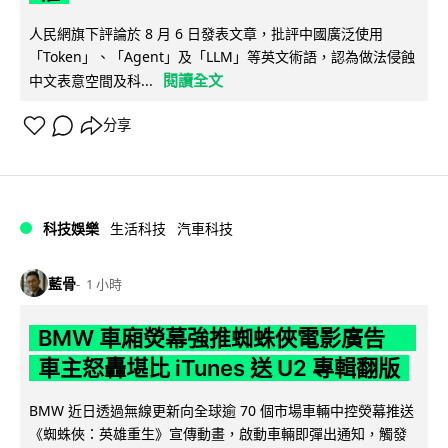
人民網旗下評論於 8 月 6 日發表文章，批評中國廣泛使用
「Token」、「Agent」及「LLM」等英文術語，認為做法侵蝕
閱讀全文
中文表意空間及科...
分享
科技娛樂
生活科技
汽車科技
藍骨
1 小時
BMW 車廂熒幕強推蜘蛛俠電影廣告
車主怒轟堪比 iTunes 送 U2 專輯翻版
BMW 近日透過無線更新向全球逾 70 個市場車輛中控熒幕推送
《蜘蛛俠：英雄重生》宣傳動畫，啟動車輛即彈出通知，觸發