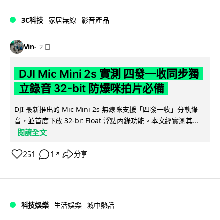
3C科技
家居無線
影音產品
Vin
2 日
DJI Mic Mini 2s 實測 四發一收同步獨
立錄音 32-bit 防爆咪拍片必備
DJI 最新推出的 Mic Mini 2s 無線咪支援「四發一收」分軌錄
音，並首度下放 32-bit Float 浮點內錄功能。本文經實測其...
閱讀全文
251
1
分享
↗
科技娛樂
生活娛樂
城中熱話