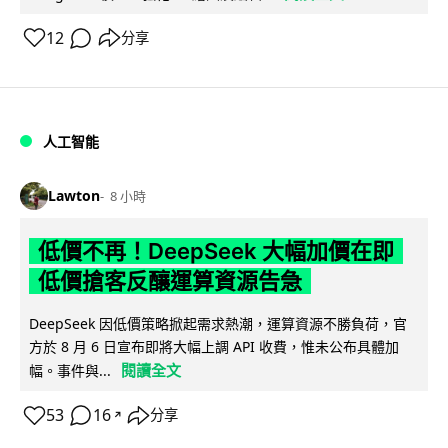
12
分享
人工智能
Lawton
8 小時
低價不再！DeepSeek 大幅加價在即
低價搶客反釀運算資源告急
DeepSeek 因低價策略掀起需求熱潮，運算資源不勝負荷，官
方於 8 月 6 日宣布即將大幅上調 API 收費，惟未公布具體加
閱讀全文
幅。事件與...
53
16
分享
↗