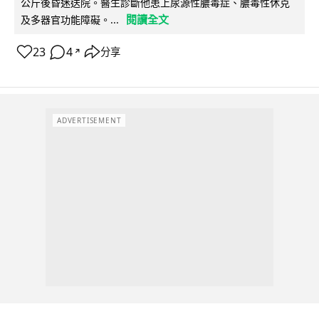
公斤後昏迷送院。醫生診斷他患上尿源性膿毒症、膿毒性休克
閱讀全文
及多器官功能障礙。...
23
4
分享
↗
ADVERTISEMENT