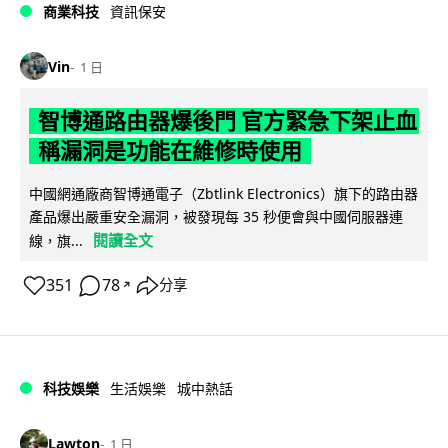
商業科技
資訊保安
Vin
1 日
智博通路由器爆後門 官方緊急下架止血
稱漏洞是功能在維修時使用
中國網通廠商智博通電子（Zbtlink Electronics）旗下的路由器
產品爆出嚴重安全漏洞，被發現每 35 秒便會與中國伺服器連
閱讀全文
線，旗...
351
78
分享
↗
科技娛樂
生活娛樂
城中熱話
Lawton
1 日