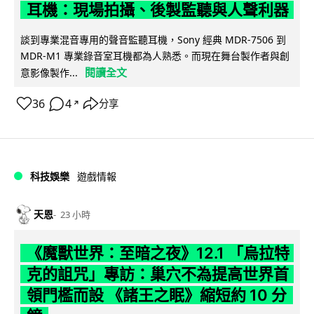
耳機：現場拍攝、後製監聽與人聲利器
談到專業混音專用的聲音監聽耳機，Sony 經典 MDR-7506 到
MDR-M1 專業錄音室耳機都為人熟悉。而現在舞台製作者與創
閱讀全文
意影像製作...
36
4
分享
↗
科技娛樂
遊戲情報
天恩
23 小時
《魔獸世界：至暗之夜》12.1 「烏拉特
克的詛咒」專訪：巢穴不為提高世界首
領門檻而設 《諸王之眠》縮短約 10 分