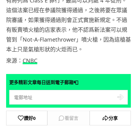
有將列爲 Class E 罪行，最高可以判處 4 年徒刑。
這個法案已經在參議院獲得通過，之後將要在眾議
院審議，如果獲得通過則會正式實施新規定。不過
有販賣噴火槍的店家表示，他不認爲新法案可以規
管到「Not-A-Flamethrower」噴火槍，因為這槍基
本上只是氣槍形狀的火炬而已。
來源：
CNBC
📮
更多精彩文章每日送到電子郵箱
讚好
0
看留言
分享