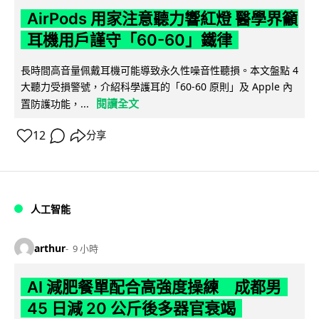
AirPods 用家注意聽力響紅燈 醫學界籲
耳機用戶謹守「60-60」鐵律
長時間高音量佩戴耳機可能導致永久性噪音性聽損。本文盤點 4
大聽力受損警號，介紹科學護耳的「60-60 原則」及 Apple 內
閱讀全文
置防護功能，...
12
分享
人工智能
arthur
9 小時
AI 減肥餐單配合高強度操練 成都男
45 日減 20 公斤後多器官衰竭