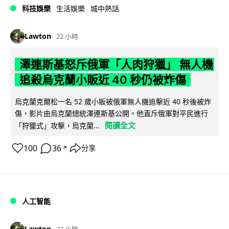
科技娛樂
生活娛樂
城中熱話
Lawton
22 小時
澤連斯基怒斥俄軍「人肉狩獵」 無人機
追殺烏克蘭小販近 40 秒仍被炸傷
烏克蘭克爾松一名 52 歲小販被俄軍無人機追擊近 40 秒後被炸
傷，影片由烏克蘭總統澤連斯基公開。他直斥俄軍對平民進行
閱讀全文
「狩獵式」攻擊，烏克蘭...
100
36
分享
↗
人工智能
Lawton