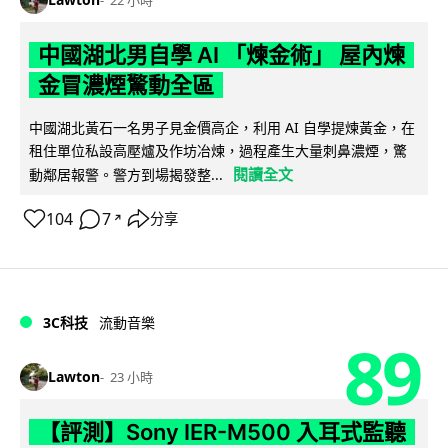
22 小時
中國湖北男自學 AI 「煉金術」 屋內煉
金冒濃煙驚動全區
中國湖北黃石一名男子見金價高企，利用 AI 自學提煉黃金，在
租住單位私設高壓爐及作坊冶煉，過程產生大量刺鼻濃煙，驚
閱讀全文
動鄰居報警。警方到場揭發整...
104
7
分享
↗
3C科技
流動音樂
89
Lawton
23 小時
【評測】Sony IER-M500 入耳式監聽