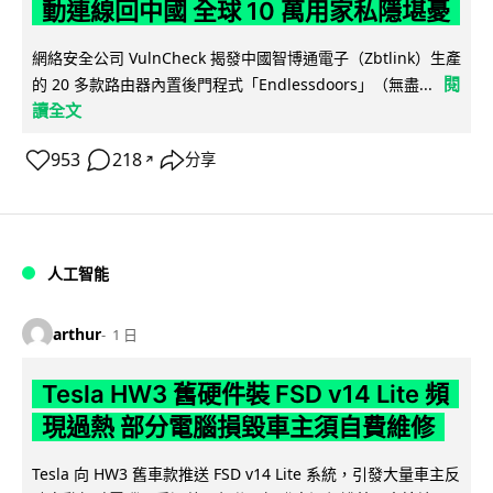
動連線回中國 全球 10 萬用家私隱堪憂
網絡安全公司 VulnCheck 揭發中國智博通電子（Zbtlink）生產
閱
的 20 多款路由器內置後門程式「Endlessdoors」（無盡...
讀全文
953
218
分享
↗
人工智能
arthur
1 日
Tesla HW3 舊硬件裝 FSD v14 Lite 頻
現過熱 部分電腦損毀車主須自費維修
Tesla 向 HW3 舊車款推送 FSD v14 Lite 系統，引發大量車主反