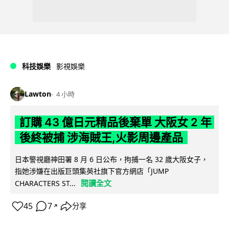
科技娛樂
影視娛樂
Lawton
4 小時
訂購 43 億日元精品後棄單 大阪女 2 年
後終被捕 涉海賊王,火影周邊產品
日本警視廳神田署 8 月 6 日公布，拘捕一名 32 歲大阪女子，
指她涉嫌在出版巨頭集英社旗下官方網店「JUMP
閱讀全文
CHARACTERS ST...
45
7
分享
↗