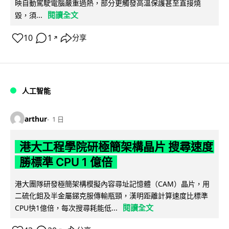
映自動駕駛電腦嚴重過熱，部分更觸發高溫保護甚至直接燒
閱讀全文
毀，須...
10
1
分享
↗
人工智能
arthur
1 日
港大工程學院研極簡架構晶片 搜尋速度
勝標準 CPU 1 億倍
港大團隊研發極簡架構模擬內容尋址記憶體（CAM）晶片，用
二硫化鉬及半金屬銻克服傳輸瓶頸，漢明距離計算速度比標準
閱讀全文
CPU快1億倍，每次搜尋耗能低...