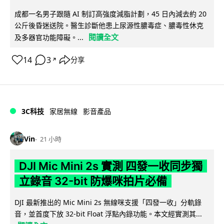
成都一名男子跟隨 AI 制訂高強度減脂計劃，45 日內減去約 20
公斤後昏迷送院。醫生診斷他患上尿源性膿毒症、膿毒性休克
閱讀全文
及多器官功能障礙。...
14
3
分享
↗
3C科技
家居無線
影音產品
Vin
21 小時
DJI Mic Mini 2s 實測 四發一收同步獨
立錄音 32-bit 防爆咪拍片必備
DJI 最新推出的 Mic Mini 2s 無線咪支援「四發一收」分軌錄
音，並首度下放 32-bit Float 浮點內錄功能。本文經實測其...