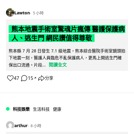
Lawton
5 小時
熊本地震手術室驚魂片瘋傳 醫護保護病
人、逃生門 網民讚值得尊敬
熊本縣 7 月 28 日發生 7.1 級地震，熊本綜合醫院手術室鏡頭拍
下地震一刻，醫護人員臨危不亂保護病人，更馬上開逃生門確
閱讀全文
保出口流通。片段...
47
15
分享
↗
科技娛樂
生活科技
健康
arthur
8 小時