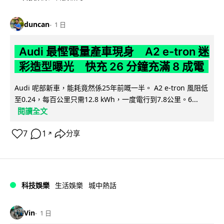
duncan
1 日
Audi 最慳電量產車現身 A2 e-tron 迷
彩造型曝光 快充 26 分鐘充滿 8 成電
Audi 呢部新車，能耗竟然係25年前嘅一半。 A2 e-tron 風阻低
至0.24，每百公里只需12.8 kWh，一度電行到7.8公里。6...
閱讀全文
7
1
分享
↗
科技娛樂
生活娛樂
城中熱話
Vin
1 日