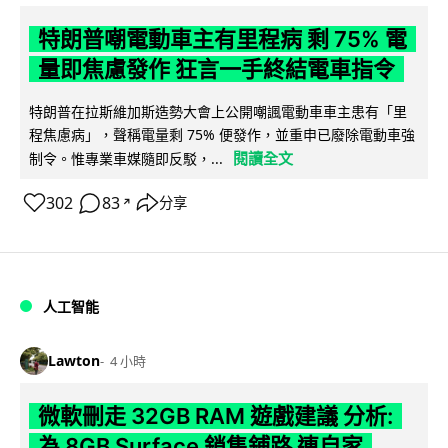
特朗普嘲電動車主有里程病 剩 75% 電
量即焦慮發作 狂言一手終結電車指令
特朗普在拉斯維加斯造勢大會上公開嘲諷電動車車主患有「里
程焦慮病」，聲稱電量剩 75% 便發作，並重申已廢除電動車強
閱讀全文
制令。惟專業車媒隨即反駁，...
302
83
分享
↗
人工智能
Lawton
4 小時
微軟刪走 32GB RAM 遊戲建議 分析:
為 8GB Surface 銷售鋪路 連自家