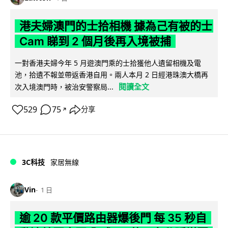
港夫婦澳門的士拾相機 據為己有被的士
Cam 睇到 2 個月後再入境被捕
一對香港夫婦今年 5 月遊澳門乘的士拾獲他人遺留相機及電
池，拾遺不報並帶返香港自用。兩人本月 2 日經港珠澳大橋再
閱讀全文
次入境澳門時，被治安警察局...
529
75
分享
↗
3C科技
家居無線
Vin
1 日
逾 20 款平價路由器爆後門 每 35 秒自