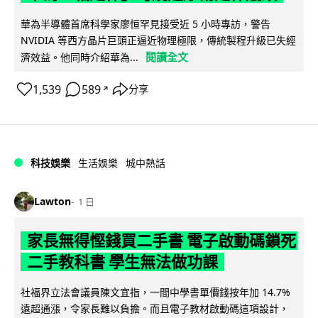
華為半導體首席科學家廖恒罕見接受近 5 小時專訪，警告
NVIDIA 等西方晶片巨頭正逼近物理極限，傳統製程升級已失經
閱讀全文
濟效益。他同時介紹華為...
1,539
589
分享
↗
科技娛樂
生活娛樂
城中熱話
Lawton
1 日
家長無得慳錢買二手書 電子啟動碼鎖死
二手教科書 學生無法做功課
社福界立法會議員陳文宜指，一間中學書單價錢按年加 14.7%
遠超通漲，令家長難以負擔。而且電子教材啟動碼這項設計，