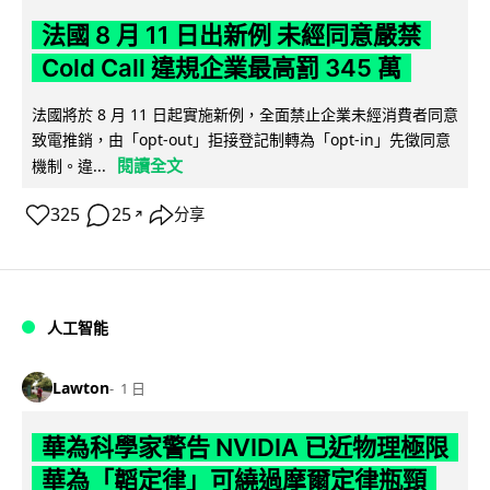
法國 8 月 11 日出新例 未經同意嚴禁
Cold Call 違規企業最高罰 345 萬
法國將於 8 月 11 日起實施新例，全面禁止企業未經消費者同意
致電推銷，由「opt-out」拒接登記制轉為「opt-in」先徵同意
閱讀全文
機制。違...
325
25
分享
↗
人工智能
Lawton
1 日
華為科學家警告 NVIDIA 已近物理極限
華為「韜定律」可繞過摩爾定律瓶頸