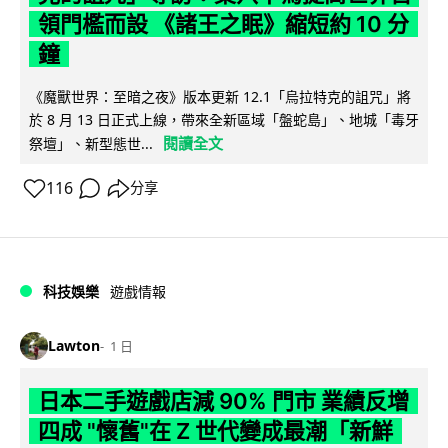
領門檻而設 《諸王之眠》縮短約 10 分
鐘
《魔獸世界：至暗之夜》版本更新 12.1「烏拉特克的詛咒」將
於 8 月 13 日正式上線，帶來全新區域「盤蛇島」、地城「毒牙
閱讀全文
祭壇」、新型態世...
116
分享
科技娛樂
遊戲情報
Lawton
1 日
日本二手遊戲店減 90% 門市 業績反增
四成 "懷舊"在 Z 世代變成最潮「新鮮