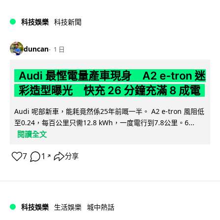
科技娛樂
科技新聞
duncan
1 日
Audi 最慳電量產車現身 A2 e-tron 迷
彩造型曝光 快充 26 分鐘充滿 8 成電
Audi 呢部新車，能耗竟然係25年前嘅一半。 A2 e-tron 風阻低
至0.24，每百公里只需12.8 kWh，一度電行到7.8公里。6...
閱讀全文
7
1
分享
↗
科技娛樂
生活娛樂
城中熱話