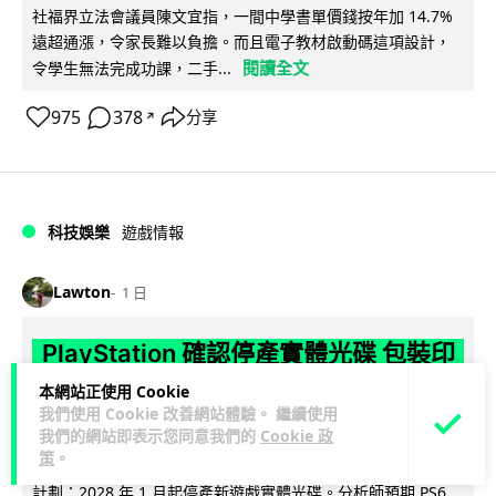
社福界立法會議員陳文宜指，一間中學書單價錢按年加 14.7%
遠超通漲，令家長難以負擔。而且電子教材啟動碼這項設計，
閱讀全文
令學生無法完成功課，二手...
975
378
分享
↗
科技娛樂
遊戲情報
Lawton
1 日
PlayStation 確認停產實體光碟 包裝印
出重要通告 2028 年 1 月後不出光碟遊
本網站正使用 Cookie
我們使用 Cookie 改善網站體驗。 繼續使用
戲
我們的網站即表示您同意我們的
Cookie 政
策
。
Sony 已在 PS5 主機包裝加貼提示貼紙，重申官方 7 月已公布
計劃：2028 年 1 月起停產新遊戲實體光碟。分析師預期 PS6