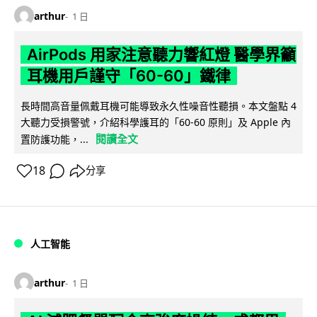
arthur
1 日
AirPods 用家注意聽力響紅燈 醫學界籲
耳機用戶謹守「60-60」鐵律
長時間高音量佩戴耳機可能導致永久性噪音性聽損。本文盤點 4
大聽力受損警號，介紹科學護耳的「60-60 原則」及 Apple 內
閱讀全文
置防護功能，...
18
分享
人工智能
arthur
1 日