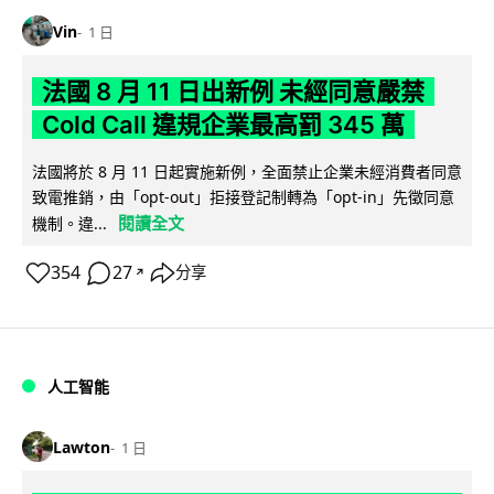
Vin
1 日
法國 8 月 11 日出新例 未經同意嚴禁
Cold Call 違規企業最高罰 345 萬
法國將於 8 月 11 日起實施新例，全面禁止企業未經消費者同意
致電推銷，由「opt-out」拒接登記制轉為「opt-in」先徵同意
閱讀全文
機制。違...
354
27
分享
↗
人工智能
Lawton
1 日