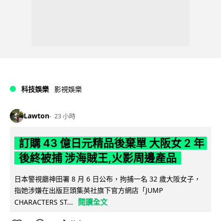
科技娛樂
影視娛樂
Lawton
23 小時
訂購 43 億日元精品後棄單 大阪女 2 年
後終被捕 涉海賊王,火影周邊產品
日本警視廳神田署 8 月 6 日公布，拘捕一名 32 歲大阪女子，
指她涉嫌在出版巨頭集英社旗下官方網店「JUMP
閱讀全文
CHARACTERS ST...