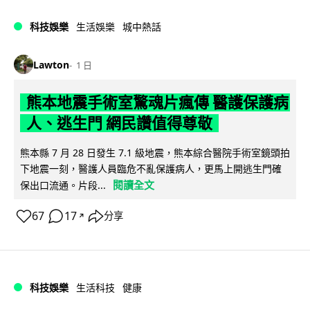
科技娛樂
生活娛樂
城中熱話
Lawton
1 日
熊本地震手術室驚魂片瘋傳 醫護保護病
人、逃生門 網民讚值得尊敬
熊本縣 7 月 28 日發生 7.1 級地震，熊本綜合醫院手術室鏡頭拍
下地震一刻，醫護人員臨危不亂保護病人，更馬上開逃生門確
閱讀全文
保出口流通。片段...
67
17
分享
↗
科技娛樂
生活科技
健康