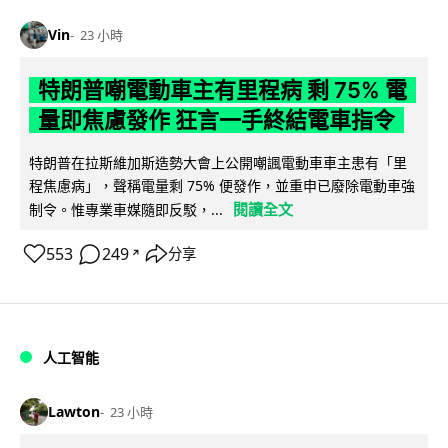
Vin
23 小時
特朗普嘲電動車主有里程病 剩 75% 電
量即焦慮發作 狂言一手終結電車指令
特朗普在拉斯維加斯造勢大會上公開嘲諷電動車車主患有「里
程焦慮病」，聲稱電量剩 75% 便發作，並重申已廢除電動車強
閱讀全文
制令。惟專業車媒隨即反駁，...
553
249
分享
↗
人工智能
Lawton
23 小時