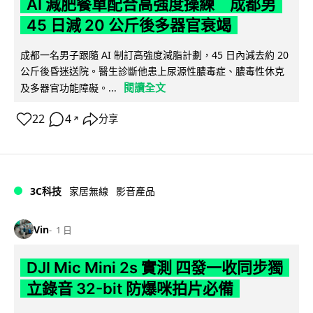
AI 減肥餐單配合高強度操練 成都男
45 日減 20 公斤後多器官衰竭
成都一名男子跟隨 AI 制訂高強度減脂計劃，45 日內減去約 20
公斤後昏迷送院。醫生診斷他患上尿源性膿毒症、膿毒性休克
閱讀全文
及多器官功能障礙。...
22
4
分享
↗
3C科技
家居無線
影音產品
Vin
1 日
DJI Mic Mini 2s 實測 四發一收同步獨
立錄音 32-bit 防爆咪拍片必備