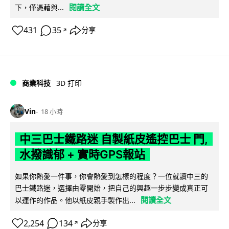
閱讀全文
下，僅憑藉與...
431
35
分享
↗
商業科技
3D 打印
Vin
18 小時
中三巴士鐵路迷 自製紙皮遙控巴士 門,
水撥識郁 + 實時GPS報站
如果你熱愛一件事，你會熱愛到怎樣的程度？一位就讀中三的
巴士鐵路迷，選擇由零開始，把自己的興趣一步步變成真正可
閱讀全文
以運作的作品。他以紙皮親手製作出...
2,254
134
分享
↗