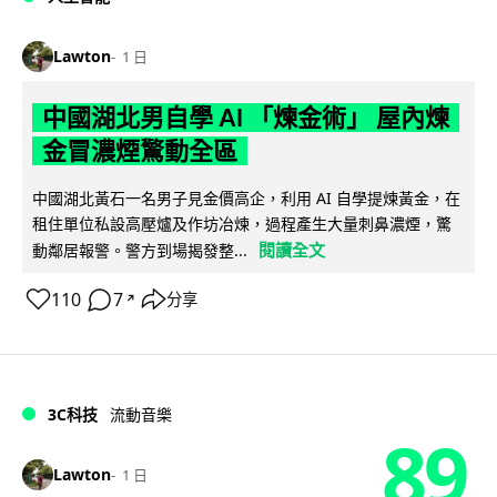
Lawton
1 日
中國湖北男自學 AI 「煉金術」 屋內煉
金冒濃煙驚動全區
中國湖北黃石一名男子見金價高企，利用 AI 自學提煉黃金，在
租住單位私設高壓爐及作坊冶煉，過程產生大量刺鼻濃煙，驚
閱讀全文
動鄰居報警。警方到場揭發整...
110
7
分享
↗
3C科技
流動音樂
89
Lawton
1 日