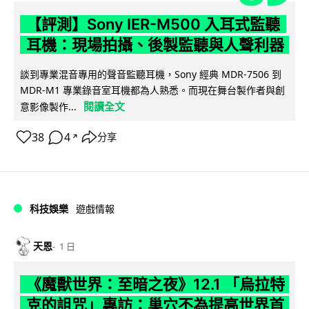
【評測】Sony IER-M500 入耳式監聽
耳機：現場拍攝、後製監聽與人聲利器
談到專業混音專用的聲音監聽耳機，Sony 經典 MDR-7506 到
MDR-M1 專業錄音室耳機都為人熟悉。而現在舞台製作者與創
閱讀全文
意影像製作...
38
4
分享
↗
科技娛樂
遊戲情報
天恩
1 日
《魔獸世界：至暗之夜》12.1 「烏拉特
克的詛咒」專訪：巢穴不為提高世界首