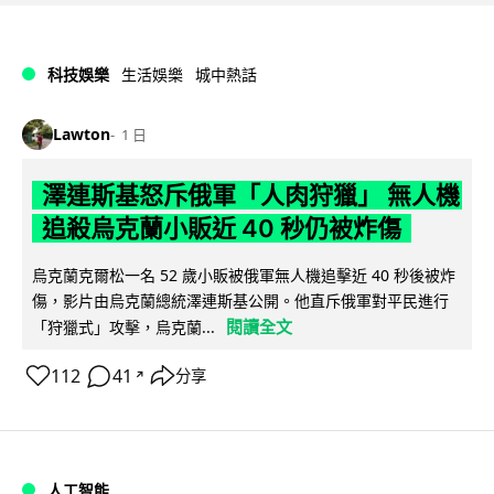
科技娛樂
生活娛樂
城中熱話
Lawton
1 日
澤連斯基怒斥俄軍「人肉狩獵」 無人機
追殺烏克蘭小販近 40 秒仍被炸傷
烏克蘭克爾松一名 52 歲小販被俄軍無人機追擊近 40 秒後被炸
傷，影片由烏克蘭總統澤連斯基公開。他直斥俄軍對平民進行
閱讀全文
「狩獵式」攻擊，烏克蘭...
112
41
分享
↗
人工智能