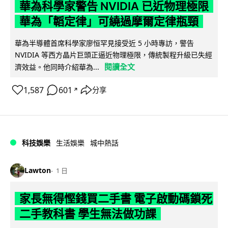
華為科學家警告 NVIDIA 已近物理極限
華為「韜定律」可繞過摩爾定律瓶頸
華為半導體首席科學家廖恒罕見接受近 5 小時專訪，警告
NVIDIA 等西方晶片巨頭正逼近物理極限，傳統製程升級已失經
閱讀全文
濟效益。他同時介紹華為...
1,587
601
分享
↗
科技娛樂
生活娛樂
城中熱話
Lawton
1 日
家長無得慳錢買二手書 電子啟動碼鎖死
二手教科書 學生無法做功課