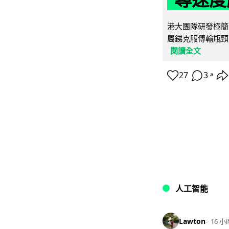
港大團隊研發極簡
屬銻克服傳輸瓶頸
閱讀全文
27
3
↗
人工智能
Lawton
16 小