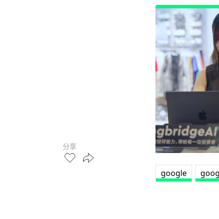
分享
google
goog