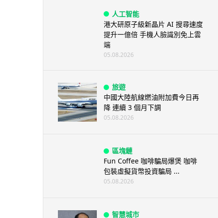
人工智能
港大研原子級新晶片 AI 搜尋速度
提升一億倍 手機人臉識別免上雲
端
05.08.2026
旅遊
中國大陸航線燃油附加費今日再
降 連續 3 個月下調
05.08.2026
區塊鏈
Fun Coffee 咖啡騙局爆煲 咖啡
包裝虛擬貨幣投資騙局 ...
05.08.2026
智慧城市