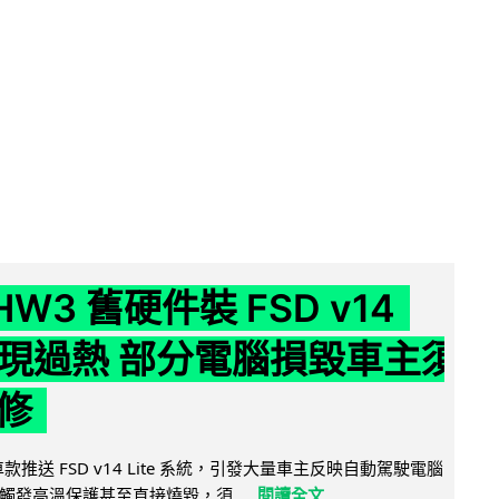
 HW3 舊硬件裝 FSD v14
e 頻現過熱 部分電腦損毀車主須
修
 舊車款推送 FSD v14 Lite 系統，引發大量車主反映自動駕駛電腦
觸發高溫保護甚至直接燒毀，須...
閱讀全文