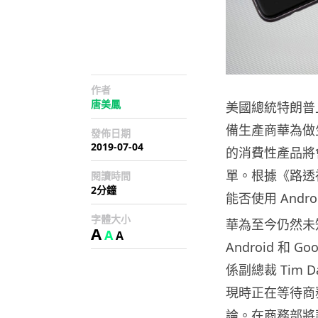
作者
唐美鳳
美國總統特朗普
備生產商華為做
發佈日期
2019-07-04
的消費性產品將
單。根據《路透
閱讀時間
2分鐘
能否使用 Andro
字體大小
華為至今仍然未
A
A
A
Android 和
係副總裁 Tim
現時正在等待商
論。在商務部將華