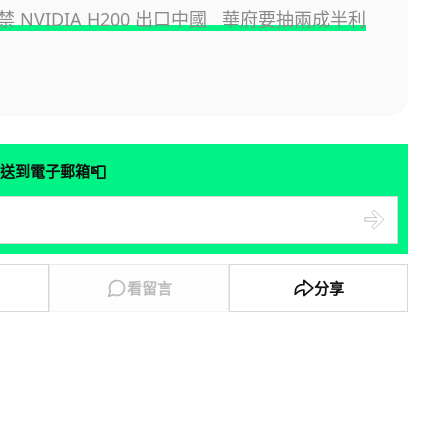
 NVIDIA H200 出口中國 華府要抽兩成半利
📮
送到電子郵箱
看留言
分享