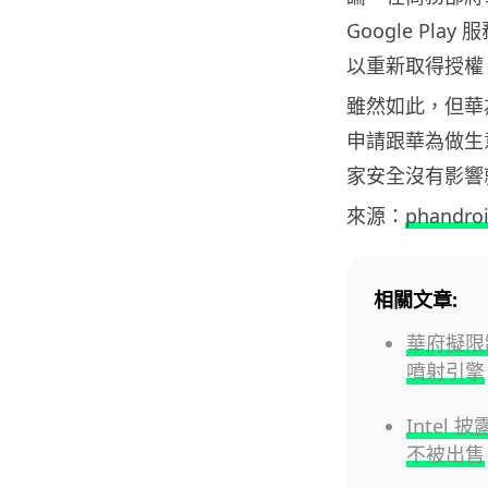
Google P
以重新取得授權
雖然如此，但華
申請跟華為做生
家安全沒有影響
來源：
phandro
相關文章:
華府擬限
噴射引擎
Intel
不被出售