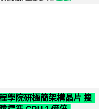
程學院研極簡架構晶片 搜
標準 CPU 1 億倍