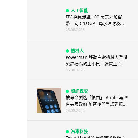
人工智能
FBI 探員涉盜 100 萬美元加密
幣 向 ChatGPT 尋求理財及...
05.08.2026
機械人
Powerman 移動充電機械人登港
免鋪樁為的士小巴「送電上門」
05.08.2026
資訊保安
被命令製造「後門」 Apple 再控
告英國政府 加密後門爭議延燒...
04.08.2026
汽車科技
Tesla Model Y 長續航後驅版抵