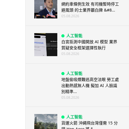
網約車條例生效 有司機暫時停工
避風頭 的士業界籲白牌 &#8...
05.08.2026
人工智能
白宮拒測中國開放 AI 模型 業界
質疑安全框架選擇性執行
05.08.2026
人工智能
地盤偷吸煙難逃高空法眼 勞工處
出動熱感無人機 擬加 AI 人臉識
別精準...
05.08.2026
人工智能
貨運火箭 沖繩飛台灣僅需 15 分
鐘 Hop Aero 將 5...