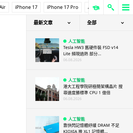
Air
iPhone 17
iPhone 17 Pro
AirPods Pro 3
Ap
最新文章
全部
人工智能
Tesla HW3 舊硬件裝 FSD v14
Lite 頻現過熱 部分...
06.08.2026
人工智能
港大工程學院研極簡架構晶片 搜
尋速度勝標準 CPU 1 億倍
06.08.2026
人工智能
靠快閃記憶體紓緩 DRAM 不足
KIOXIA 推 XL1 記憶體...