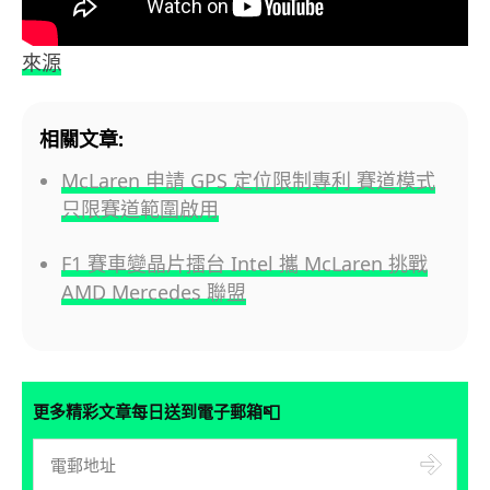
來源
相關文章:
McLaren 申請 GPS 定位限制專利 賽道模式
只限賽道範圍啟用
F1 賽車變晶片擂台 Intel 攜 McLaren 挑戰
AMD Mercedes 聯盟
📮
更多精彩文章每日送到電子郵箱