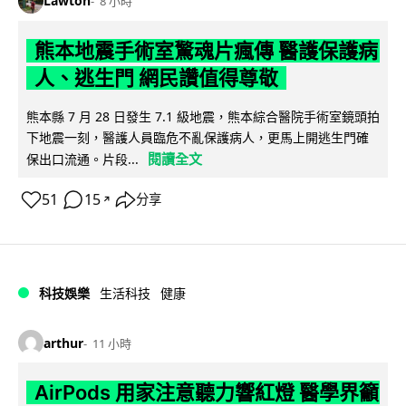
Lawton
8 小時
熊本地震手術室驚魂片瘋傳 醫護保護病
人、逃生門 網民讚值得尊敬
熊本縣 7 月 28 日發生 7.1 級地震，熊本綜合醫院手術室鏡頭拍
下地震一刻，醫護人員臨危不亂保護病人，更馬上開逃生門確
閱讀全文
保出口流通。片段...
51
15
分享
↗
科技娛樂
生活科技
健康
arthur
11 小時
AirPods 用家注意聽力響紅燈 醫學界籲