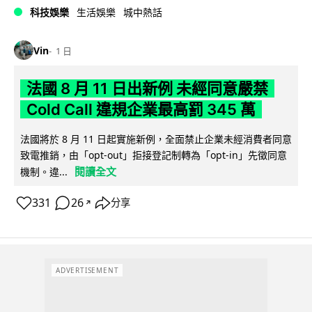
科技娛樂
生活娛樂
城中熱話
Vin
1 日
法國 8 月 11 日出新例 未經同意嚴禁
Cold Call 違規企業最高罰 345 萬
法國將於 8 月 11 日起實施新例，全面禁止企業未經消費者同意
致電推銷，由「opt-out」拒接登記制轉為「opt-in」先徵同意
閱讀全文
機制。違...
331
26
分享
↗
ADVERTISEMENT