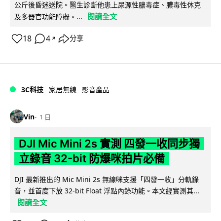
公斤後昏迷送院。醫生診斷他患上尿源性膿毒症、膿毒性休克
閱讀全文
及多器官功能障礙。...
18
4
分享
↗
3C科技
家居無線
影音產品
Vin
1 日
DJI Mic Mini 2s 實測 四發一收同步獨
立錄音 32-bit 防爆咪拍片必備
DJI 最新推出的 Mic Mini 2s 無線咪支援「四發一收」分軌錄
音，並首度下放 32-bit Float 浮點內錄功能。本文經實測其...
閱讀全文