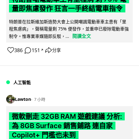
量即焦慮發作 狂言一手終結電車指令
特朗普在拉斯維加斯造勢大會上公開嘲諷電動車車主患有「里
程焦慮病」，聲稱電量剩 75% 便發作，並重申已廢除電動車強
閱讀全文
制令。惟專業車媒隨即反駁，...
386
151
分享
↗
人工智能
Lawton
7 小時
微軟刪走 32GB RAM 遊戲建議 分析:
為 8GB Surface 銷售鋪路 連自家
Copilot+ 門檻也未到