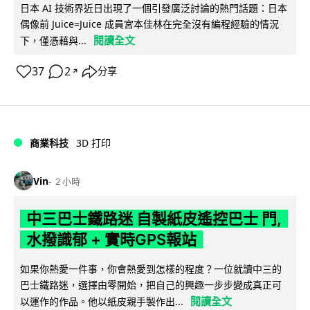
日本 AI 技術界近日出現了一個引發廣泛討論的熱門話題：日本
偶像前 Juice=Juice 成員宮本佳林在完全沒有編程經驗的情況
閱讀全文
下，僅憑藉與...
37
2
分享
↗
商業科技
3D 打印
Vin
2 小時
中三巴士鐵路迷 自製紙皮遙控巴士 門,
水撥識郁 + 實時GPS報站
如果你熱愛一件事，你會熱愛到怎樣的程度？一位就讀中三的
巴士鐵路迷，選擇由零開始，把自己的興趣一步步變成真正可
閱讀全文
以運作的作品。他以紙皮親手製作出...