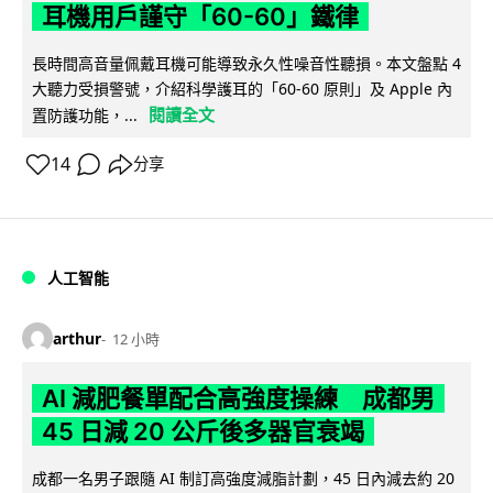
耳機用戶謹守「60-60」鐵律
長時間高音量佩戴耳機可能導致永久性噪音性聽損。本文盤點 4
大聽力受損警號，介紹科學護耳的「60-60 原則」及 Apple 內
閱讀全文
置防護功能，...
14
分享
人工智能
arthur
12 小時
AI 減肥餐單配合高強度操練 成都男
45 日減 20 公斤後多器官衰竭
成都一名男子跟隨 AI 制訂高強度減脂計劃，45 日內減去約 20