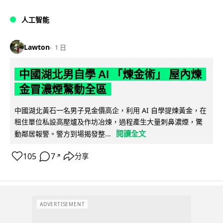
人工智能
Lawton
1 日
中國湖北男自學 AI 「煉金術」 屋內煉
金冒濃煙驚動全區
中國湖北黃石一名男子見金價高企，利用 AI 自學提煉黃金，在
租住單位私設高壓爐及作坊冶煉，過程產生大量刺鼻濃煙，驚
閱讀全文
動鄰居報警。警方到場揭發整...
105
7
分享
↗
ADVERTISEMENT