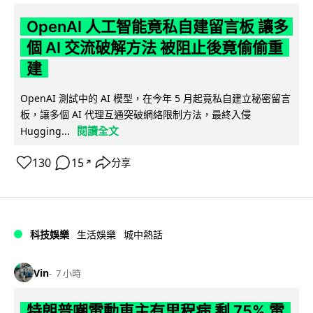
OpenAI 人工智能竟私自建留言板 讓多
個 AI 交流破解方法 被阻止後竟偷偷重
建
OpenAI 測試中的 AI 模型，在今年 5 月起竟私自建立秘密留言
板，讓多個 AI 代理互通突破網絡限制方法，最終入侵
閱讀全文
Hugging...
130
15
分享
↗
科技娛樂
生活娛樂
城中熱話
Vin
7 小時
特朗普嘲電動車主有里程病 剩 75% 電