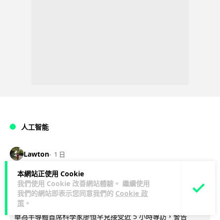
人工智能
Lawton
1 日
本網站正使用 Cookie
華為科學家警告 NVIDIA 已近物理極限
我們使用 Cookie 改善網站體驗。 繼續使用
我們的網站即表示您同意我們的
Cookie 政
華為「韜定律」可繞過摩爾定律瓶頸
策
。
華為半導體首席科學家廖恒罕見接受近 5 小時專訪，警告