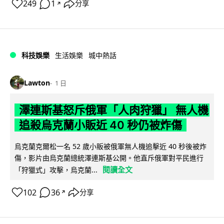
249
1
分享
↗
科技娛樂
生活娛樂
城中熱話
Lawton
1 日
澤連斯基怒斥俄軍「人肉狩獵」 無人機
追殺烏克蘭小販近 40 秒仍被炸傷
烏克蘭克爾松一名 52 歲小販被俄軍無人機追擊近 40 秒後被炸
傷，影片由烏克蘭總統澤連斯基公開。他直斥俄軍對平民進行
閱讀全文
「狩獵式」攻擊，烏克蘭...
102
36
分享
↗