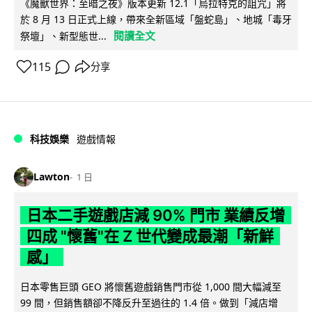
《魔獸世界：至暗之夜》版本更新 12.1「烏拉特克的詛咒」將
於 8 月 13 日正式上線，帶來全新區域「盤蛇島」、地城「毒牙
閱讀全文
祭壇」、新型態世...
115
分享
科技娛樂
遊戲情報
Lawton
1 日
日本二手遊戲店減 90% 門市 業績反增
四成 "懷舊"在 Z 世代變成最潮「新鮮
感」
日本零售巨頭 GEO 將懷舊遊戲銷售門市從 1,000 間大幅減至
99 間，但銷售額卻不降反升至過往的 1.4 倍。做到「減店增