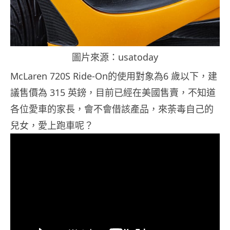
圖片來源：usatoday
McLaren 720S Ride-On的使用對象為6 歲以下，建
議售價為 315 英鎊，目前已經在美國售賣，不知道
各位愛車的家長，會不會借該產品，來荼毒自己的
兒女，愛上跑車呢？