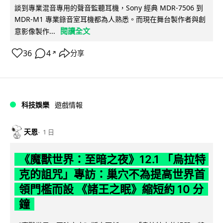
談到專業混音專用的聲音監聽耳機，Sony 經典 MDR-7506 到
MDR-M1 專業錄音室耳機都為人熟悉。而現在舞台製作者與創
閱讀全文
意影像製作...
36
4
分享
↗
科技娛樂
遊戲情報
天恩
1 日
《魔獸世界：至暗之夜》12.1 「烏拉特
克的詛咒」專訪：巢穴不為提高世界首
領門檻而設 《諸王之眠》縮短約 10 分
鐘