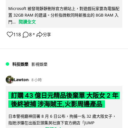
Microsoft 被發現靜靜刪除官方網站上，對遊戲玩家要為電腦配
置 32GB RAM 的建議。分析指微軟同時新推出的 8GB RAM 入
閱讀全文
門...
118
8
分享
↗
科技娛樂
影視娛樂
Lawton
8 小時
訂購 43 億日元精品後棄單 大阪女 2 年
後終被捕 涉海賊王,火影周邊產品
日本警視廳神田署 8 月 6 日公布，拘捕一名 32 歲大阪女子，
指她涉嫌在出版巨頭集英社旗下官方網店「JUMP