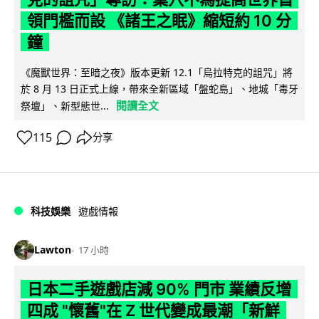
領門檻而設 《諸王之眠》縮短約 10 分
鐘
《魔獸世界：至暗之夜》版本更新 12.1「烏拉特克的詛咒」將
於 8 月 13 日正式上線，帶來全新區域「盤蛇島」、地城「毒牙
閱讀全文
祭壇」、新型態世...
115
分享
科技娛樂
遊戲情報
Lawton
17 小時
日本二手遊戲店減 90% 門市 業績反增
四成 "懷舊"在 Z 世代變成最潮「新鮮