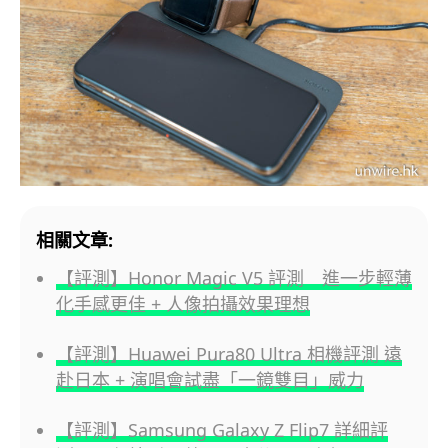
相關文章:
【評測】Honor Magic V5 評測 進一步輕薄
化手感更佳 + 人像拍攝效果理想
【評測】Huawei Pura80 Ultra 相機評測 遠
赴日本 + 演唱會試盡「一鏡雙目」威力
【評測】Samsung Galaxy Z Flip7 詳細評