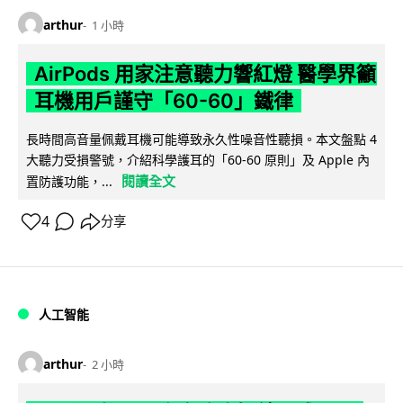
arthur
1 小時
AirPods 用家注意聽力響紅燈 醫學界籲
耳機用戶謹守「60-60」鐵律
長時間高音量佩戴耳機可能導致永久性噪音性聽損。本文盤點 4
大聽力受損警號，介紹科學護耳的「60-60 原則」及 Apple 內
閱讀全文
置防護功能，...
4
分享
人工智能
arthur
2 小時