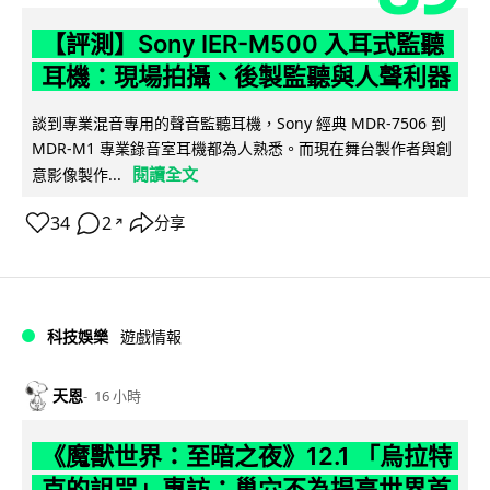
【評測】Sony IER-M500 入耳式監聽
耳機：現場拍攝、後製監聽與人聲利器
談到專業混音專用的聲音監聽耳機，Sony 經典 MDR-7506 到
MDR-M1 專業錄音室耳機都為人熟悉。而現在舞台製作者與創
閱讀全文
意影像製作...
34
2
分享
↗
科技娛樂
遊戲情報
天恩
16 小時
《魔獸世界：至暗之夜》12.1 「烏拉特
克的詛咒」專訪：巢穴不為提高世界首