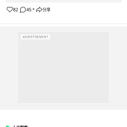
82
45
分享
↗
ADVERTISEMENT