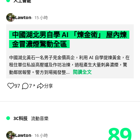
人工智能
Lawton
15 小時
中國湖北男自學 AI 「煉金術」 屋內煉
金冒濃煙驚動全區
中國湖北黃石一名男子見金價高企，利用 AI 自學提煉黃金，在
租住單位私設高壓爐及作坊冶煉，過程產生大量刺鼻濃煙，驚
閱讀全文
動鄰居報警。警方到場揭發整...
97
7
分享
↗
3C科技
流動音樂
89
Lawton
16 小時