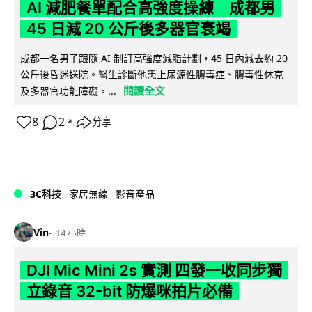
AI 減肥餐單配合高強度操練 成都男
45 日減 20 公斤後多器官衰竭
成都一名男子跟隨 AI 制訂高強度減脂計劃，45 日內減去約 20
公斤後昏迷送院。醫生診斷他患上尿源性膿毒症、膿毒性休克
閱讀全文
及多器官功能障礙。...
8
2
分享
↗
3C科技
家居無線
影音產品
Vin
14 小時
DJI Mic Mini 2s 實測 四發一收同步獨
立錄音 32-bit 防爆咪拍片必備