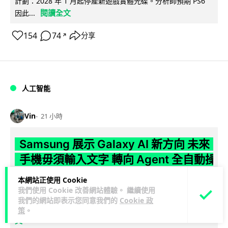
計劃：2028 年 1 月起停產新遊戲實體光碟。分析師預期 PS6
閱讀全文
因此...
154
74
分享
↗
人工智能
Vin
21 小時
Samsung 展示 Galaxy AI 新方向 未來
手機毋須輸入文字 轉向 Agent 全自動操
作
本網站正使用 Cookie
我們使用 Cookie 改善網站體驗。 繼續使用
Samsung 電子 MX 部門顧客體驗辦公室主管兼副總裁 Jay Kim
我們的網站即表示您同意我們的
Cookie 政
閱讀全
表示，品牌正推動 Galaxy AI 邁向全自動化 Agent...
策
。
文