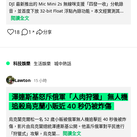
DJI 最新推出的 Mic Mini 2s 無線咪支援「四發一收」分軌錄
音，並首度下放 32-bit Float 浮點內錄功能。本文經實測其...
閱讀全文
18
1
分享
↗
科技娛樂
生活娛樂
城中熱話
Lawton
15 小時
澤連斯基怒斥俄軍「人肉狩獵」 無人機
追殺烏克蘭小販近 40 秒仍被炸傷
烏克蘭克爾松一名 52 歲小販被俄軍無人機追擊近 40 秒後被炸
傷，影片由烏克蘭總統澤連斯基公開。他直斥俄軍對平民進行
閱讀全文
「狩獵式」攻擊，烏克蘭...