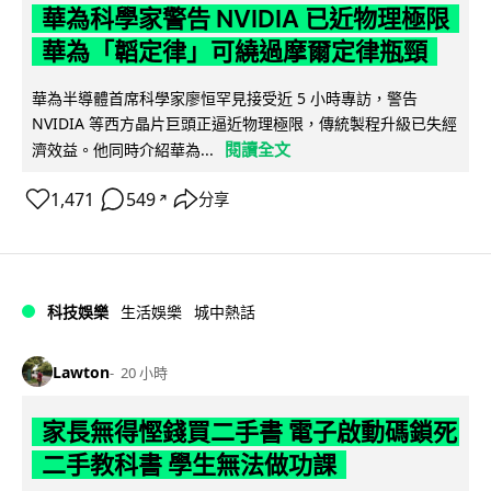
華為科學家警告 NVIDIA 已近物理極限
華為「韜定律」可繞過摩爾定律瓶頸
華為半導體首席科學家廖恒罕見接受近 5 小時專訪，警告
NVIDIA 等西方晶片巨頭正逼近物理極限，傳統製程升級已失經
閱讀全文
濟效益。他同時介紹華為...
1,471
549
分享
↗
科技娛樂
生活娛樂
城中熱話
Lawton
20 小時
家長無得慳錢買二手書 電子啟動碼鎖死
二手教科書 學生無法做功課