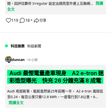
閱讀
間，因評估夥伴 Irregular 設定出錯而意外連上互聯網...
全文
119
18
分享
↗
科技娛樂
科技新聞
duncan
19 小時
Audi 最慳電量產車現身 A2 e-tron 迷
彩造型曝光 快充 26 分鐘充滿 8 成電
Audi 呢部新車，能耗竟然係25年前嘅一半。 A2 e-tron 風阻低
至0.24，每百公里只需12.8 kWh，一度電行到7.8公里。6...
閱讀全文