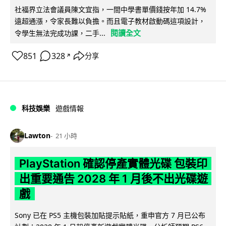
社福界立法會議員陳文宜指，一間中學書單價錢按年加 14.7%
遠超通漲，令家長難以負擔。而且電子教材啟動碼這項設計，
閱讀全文
令學生無法完成功課，二手...
851
328
分享
↗
科技娛樂
遊戲情報
Lawton
21 小時
PlayStation 確認停產實體光碟 包裝印
出重要通告 2028 年 1 月後不出光碟遊
戲
Sony 已在 PS5 主機包裝加貼提示貼紙，重申官方 7 月已公布