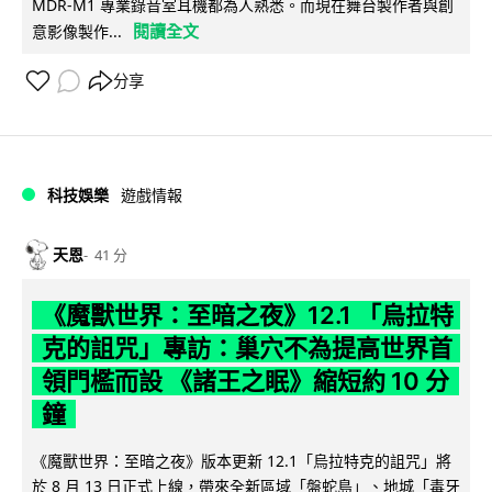
MDR-M1 專業錄音室耳機都為人熟悉。而現在舞台製作者與創
閱讀全文
意影像製作...
分享
科技娛樂
遊戲情報
天恩
41 分
《魔獸世界：至暗之夜》12.1 「烏拉特
克的詛咒」專訪：巢穴不為提高世界首
領門檻而設 《諸王之眠》縮短約 10 分
鐘
《魔獸世界：至暗之夜》版本更新 12.1「烏拉特克的詛咒」將
於 8 月 13 日正式上線，帶來全新區域「盤蛇島」、地城「毒牙