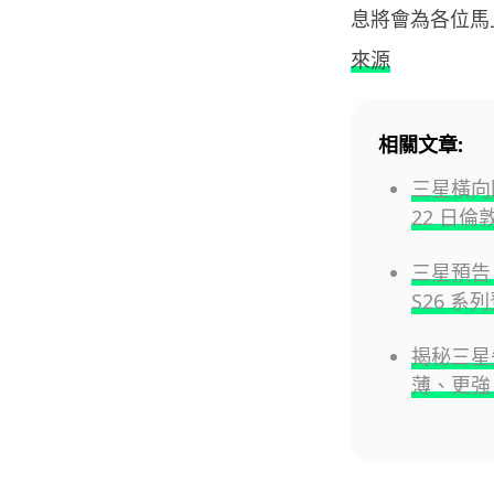
息將會為各位馬
來源
相關文章:
三星橫向闊螢
22 日倫
三星預告 2
S26 
揭秘三星
薄、更強 G