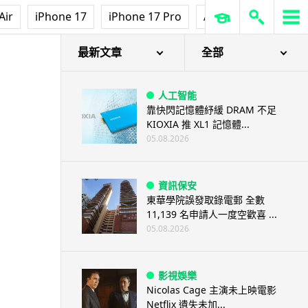
Air
iPhone 17
iPhone 17 Pro
AirPods Pro 3
Ap
最新文章
全部
人工智能
靠快閃記憶體紓緩 DRAM 不足
KIOXIA 推 XL1 記憶體...
05.08.2026
資訊保安
東華學院誤發取錄電郵 全數
11,139 名申請人一度空歡喜 ...
05.08.2026
影視娛樂
Nicolas Cage 主演未上映電影
Netflix 遺失未加...