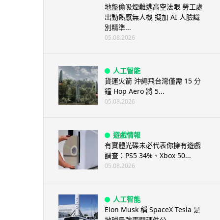
地盤偷吸煙難逃高空法眼 勞工處
出動熱感無人機 擬加 AI 人臉識
別精準...
05.08.2026
人工智能
貨運火箭 沖繩飛台灣僅需 15 分
鐘 Hop Aero 將 5...
05.08.2026
遊戲情報
有實體光碟未必代表你擁有遊戲
調查：PS5 34%、Xbox 50...
05.08.2026
人工智能
Elon Musk 稱 SpaceX Tesla 是
地球最強兩間硬件公...