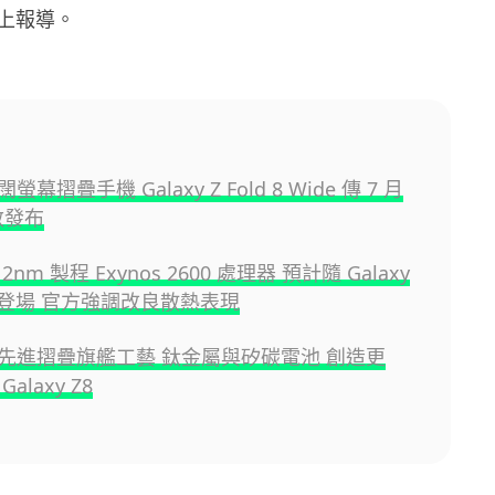
上報導。
幕摺疊手機 Galaxy Z Fold 8 Wide 傳 7 月
敦發布
nm 製程 Exynos 2600 處理器 預計隨 Galaxy
系列登場 官方強調改良散熱表現
先進摺疊旗艦工藝 鈦金屬與矽碳電池 創造更
alaxy Z8