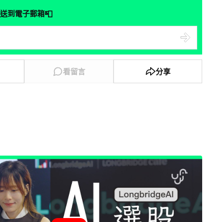
📮
送到電子郵箱
看留言
分享