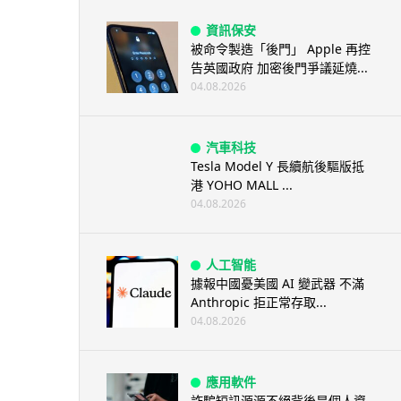
資訊保安
被命令製造「後門」 Apple 再控
告英國政府 加密後門爭議延燒...
04.08.2026
汽車科技
Tesla Model Y 長續航後驅版抵
港 YOHO MALL ...
04.08.2026
人工智能
據報中國憂美國 AI 變武器 不滿
Anthropic 拒正常存取...
04.08.2026
應用軟件
詐騙短訊源源不絕背後是個人資