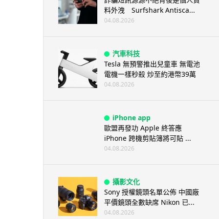
料外洩 Surfshark Antisca...
04.08.2026
汽車科技
Tesla 無預警推出兒童車 無電池
電機一樣秒殺 炒至約港幣39萬
04.08.2026
iPhone app
歐盟再發功 Apple 終答應
iPhone 跨機剪貼簿將可貼 ...
04.08.2026
攝影文化
Sony 授權鏡頭名單公佈 中國廠
平價鏡頭全數缺席 Nikon 已...
04.08.2026