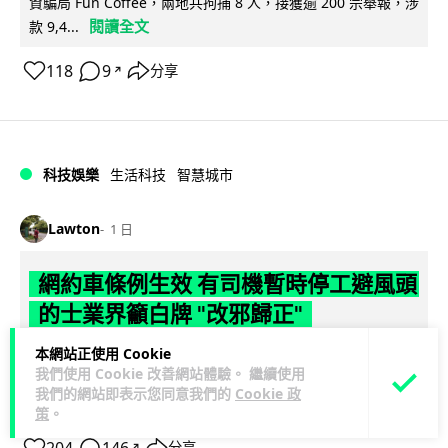
資騙局 Fun Coffee，兩地共拘捕 8 人，接獲逾 200 宗舉報，涉
閱讀全文
款 9,4...
118
9
分享
↗
科技娛樂
生活科技
智慧城市
Lawton
1 日
網約車條例生效 有司機暫時停工避風頭
的士業界籲白牌 "改邪歸正"
本網站正使用 Cookie
規管網約車法例大部分條文已於 8 月 3 日生效，的士業界就期
我們使用 Cookie 改善網站體驗。 繼續使用
望白牌車司機，能夠「改邪歸正」回流駕駛的士。新例大幅提
我們的網站即表示您同意我們的
Cookie 政
閱讀全文
高罰則，首次定罪最高罰款...
策
。
分享
↗