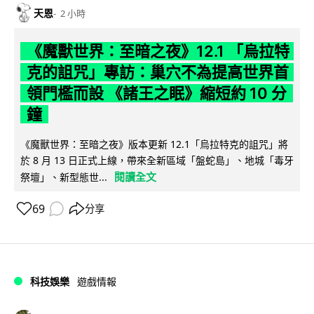
天恩
2 小時
《魔獸世界：至暗之夜》12.1 「烏拉特
克的詛咒」專訪：巢穴不為提高世界首
領門檻而設 《諸王之眠》縮短約 10 分
鐘
《魔獸世界：至暗之夜》版本更新 12.1「烏拉特克的詛咒」將
於 8 月 13 日正式上線，帶來全新區域「盤蛇島」、地城「毒牙
閱讀全文
祭壇」、新型態世...
69
分享
科技娛樂
遊戲情報