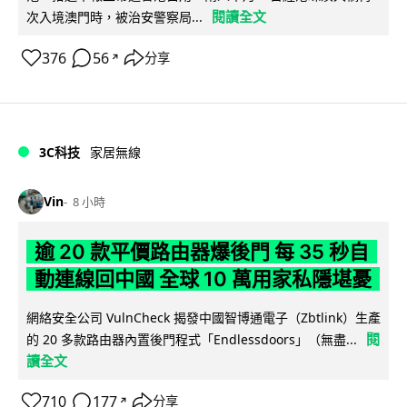
閱讀全文
次入境澳門時，被治安警察局...
376
56
分享
↗
3C科技
家居無線
Vin
8 小時
逾 20 款平價路由器爆後門 每 35 秒自
動連線回中國 全球 10 萬用家私隱堪憂
網絡安全公司 VulnCheck 揭發中國智博通電子（Zbtlink）生產
閱
的 20 多款路由器內置後門程式「Endlessdoors」（無盡...
讀全文
710
177
分享
↗