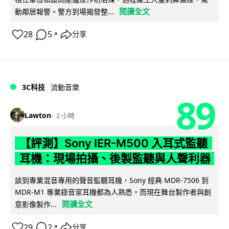
閱讀全文
動鄰居報警。警方到場揭發整...
28
5
分享
↗
3C科技
流動音樂
89
Lawton
2 小時
【評測】Sony IER-M500 入耳式監聽
耳機：現場拍攝、後製監聽與人聲利器
談到專業混音專用的聲音監聽耳機，Sony 經典 MDR-7506 到
MDR-M1 專業錄音室耳機都為人熟悉。而現在舞台製作者與創
閱讀全文
意影像製作...
29
2
分享
↗