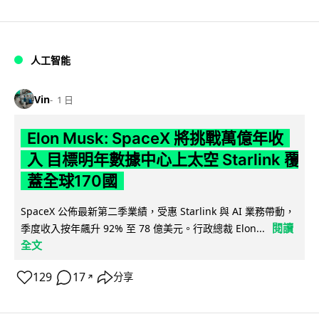
人工智能
Vin
1 日
Elon Musk: SpaceX 將挑戰萬億年收
入 目標明年數據中心上太空 Starlink 覆
蓋全球170國
SpaceX 公佈最新第二季業績，受惠 Starlink 與 AI 業務帶動，
閱讀
季度收入按年飆升 92% 至 78 億美元。行政總裁 Elon...
全文
129
17
分享
↗