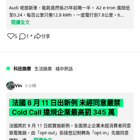
Audi 呢部新車，能耗竟然係25年前嘅一半。 A2 e-tron 風阻低
至0.24，每百公里只需12.8 kWh，一度電行到7.8公里。6...
閱讀全文
5
1
分享
↗
科技娛樂
生活娛樂
城中熱話
Vin
5 小時
法國 8 月 11 日出新例 未經同意嚴禁
Cold Call 違規企業最高罰 345 萬
法國將於 8 月 11 日起實施新例，全面禁止企業未經消費者同意
致電推銷，由「opt-out」拒接登記制轉為「opt-in」先徵同意
閱讀全文