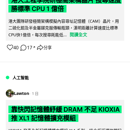
勝標準 CPU 1 億倍
港大團隊研發極簡架構模擬內容尋址記憶體（CAM）晶片，用
二硫化鉬及半金屬銻克服傳輸瓶頸，漢明距離計算速度比標準
閱讀全文
CPU快1億倍，每次搜尋耗能低...
40
17
分享
↗
人工智能
Lawton
1 日
靠快閃記憶體紓緩 DRAM 不足 KIOXIA
推 XL1 記憶體擴充模組