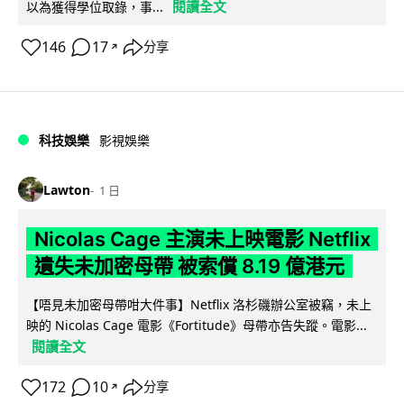
閱讀全文
以為獲得學位取錄，事...
146
17
分享
↗
科技娛樂
影視娛樂
Lawton
1 日
Nicolas Cage 主演未上映電影 Netflix
遺失未加密母帶 被索償 8.19 億港元
【唔見未加密母帶咁大件事】Netflix 洛杉磯辦公室被竊，未上
映的 Nicolas Cage 電影《Fortitude》母帶亦告失蹤。電影...
閱讀全文
172
10
分享
↗