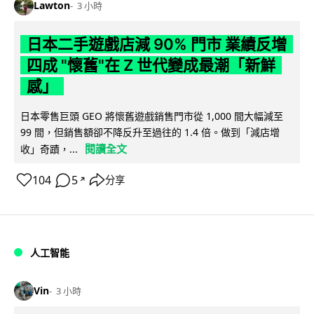
Lawton
3 小時
日本二手遊戲店減 90% 門市 業績反增
四成 "懷舊"在 Z 世代變成最潮「新鮮
感」
日本零售巨頭 GEO 將懷舊遊戲銷售門市從 1,000 間大幅減至
99 間，但銷售額卻不降反升至過往的 1.4 倍。做到「減店增
閱讀全文
收」奇蹟，...
104
5
分享
↗
人工智能
Vin
3 小時