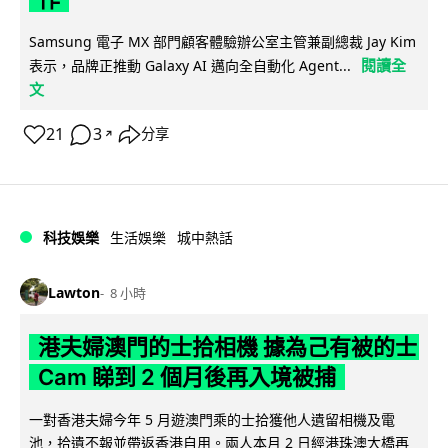
Samsung 電子 MX 部門顧客體驗辦公室主管兼副總裁 Jay Kim
閱讀全
表示，品牌正推動 Galaxy AI 邁向全自動化 Agent...
文
21
3
分享
↗
科技娛樂
生活娛樂
城中熱話
Lawton
8 小時
港夫婦澳門的士拾相機 據為己有被的士
Cam 睇到 2 個月後再入境被捕
一對香港夫婦今年 5 月遊澳門乘的士拾獲他人遺留相機及電
池，拾遺不報並帶返香港自用。兩人本月 2 日經港珠澳大橋再