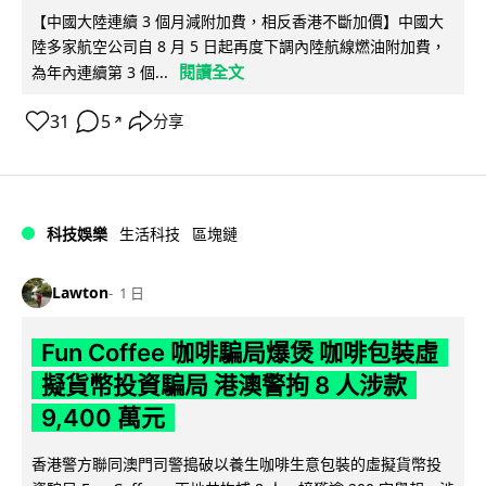
【中國大陸連續 3 個月減附加費，相反香港不斷加價】中國大
陸多家航空公司自 8 月 5 日起再度下調內陸航線燃油附加費，
閱讀全文
為年內連續第 3 個...
31
5
分享
↗
科技娛樂
生活科技
區塊鏈
Lawton
1 日
Fun Coffee 咖啡騙局爆煲 咖啡包裝虛
擬貨幣投資騙局 港澳警拘 8 人涉款
9,400 萬元
香港警方聯同澳門司警搗破以養生咖啡生意包裝的虛擬貨幣投