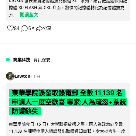
KIOXIA 發表全新記憶體擴充模組 XL1 系列，結合低延遲快閃記
憶體 XL-FLASH 與 CXL 介面，將快閃記憶體轉化為記憶體擴充
閱讀全文
方...
84
5
分享
↗
商業科技
資訊保安
Lawton
1 日
東華學院誤發取錄電郵 全數 11,139 名
申請人一度空歡喜 專家:人為疏忽+系統
防護缺失
東華學院今日（5 日）大學聯招放榜之際，因人為疏忽向全數
11,139 名課程申請人錯誤發出取錄通知電郵，令大批考生一度