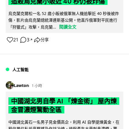
追殺烏克蘭小販近 40 秒仍被炸傷
烏克蘭克爾松一名 52 歲小販被俄軍無人機追擊近 40 秒後被炸
傷，影片由烏克蘭總統澤連斯基公開。他直斥俄軍對平民進行
閱讀全文
「狩獵式」攻擊，烏克蘭...
21
3
分享
↗
人工智能
Lawton
1 小時
中國湖北男自學 AI 「煉金術」 屋內煉
金冒濃煙驚動全區
中國湖北黃石一名男子見金價高企，利用 AI 自學提煉黃金，在
租住單位私設高壓爐及作坊冶煉，過程產生大量刺鼻濃煙，驚