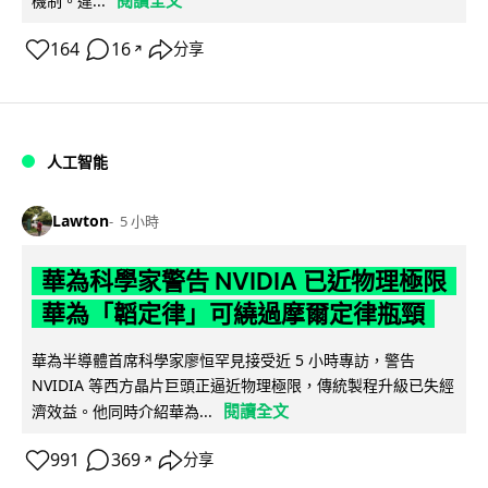
機制。違...
164
16
分享
↗
人工智能
Lawton
5 小時
華為科學家警告 NVIDIA 已近物理極限
華為「韜定律」可繞過摩爾定律瓶頸
華為半導體首席科學家廖恒罕見接受近 5 小時專訪，警告
NVIDIA 等西方晶片巨頭正逼近物理極限，傳統製程升級已失經
閱讀全文
濟效益。他同時介紹華為...
991
369
分享
↗