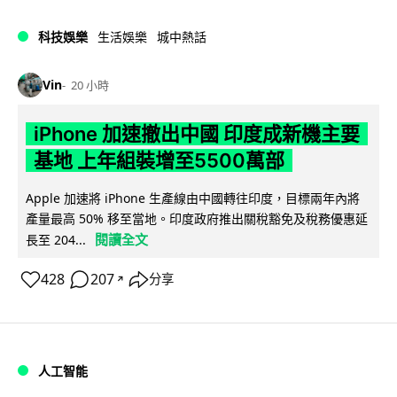
科技娛樂
生活娛樂
城中熱話
Vin
20 小時
iPhone 加速撤出中國 印度成新機主要
基地 上年組裝增至5500萬部
Apple 加速將 iPhone 生產線由中國轉往印度，目標兩年內將
產量最高 50% 移至當地。印度政府推出關稅豁免及稅務優惠延
閱讀全文
長至 204...
428
207
分享
↗
人工智能