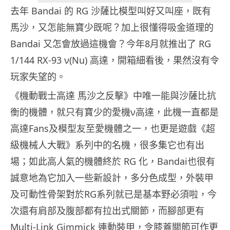
去年 Bandai 的 RG 沙薩比模型叫好又叫座，既有
馬沙，又怎能無寶少既呢？加上很懂得吸金道理的
Bandai 又怎會放過這機會？今年8月就推出了 RG
1/144 RX-93 ν(Nu) 高達，開箱細看後，果然沒有令
玩家失望的。
《機動戰士高達 馬沙之反擊》中唯一能與沙薩比抗
衡的機體，就只有寶少的愛機ν高達，此機一直都是
高達Fans及模型友至愛機體之一，也更是遊戲《超
級機械人大戰》系列中的名機，很多集它也有出
場；如此高人氣的機體終於 RG 化，Bandai也很有
誠意地為它加入一些新設計，多分色成型，外裝甲
及可動性骨架對於RG系列就已是基本野必須啦，今
次還有肩部及腹部都有拉出式關節，而腳部更有
Multi-Link Gimmick 連動裝甲，令膝蓋關節可作更