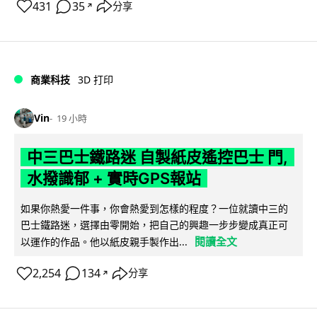
431
35
分享
↗
商業科技
3D 打印
Vin
19 小時
中三巴士鐵路迷 自製紙皮遙控巴士 門,
水撥識郁 + 實時GPS報站
如果你熱愛一件事，你會熱愛到怎樣的程度？一位就讀中三的
巴士鐵路迷，選擇由零開始，把自己的興趣一步步變成真正可
閱讀全文
以運作的作品。他以紙皮親手製作出...
2,254
134
分享
↗