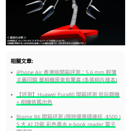
相關文章:
iPhone Air 香港版開箱評測：5.6 mm 輕薄
主義回歸 單相機原來有驚喜 (多張相片樣本)
【評測】Huawei Pura80 開箱評測 抵玩靚機
+ 相機依舊出色
Bigme B6 開箱評測 (限時優惠碼連結 -$500 )
5 大 AI 功能 彩色墨水 e-book reader 電子