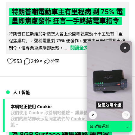
特朗普嘲電動車主有里程病 剩 75% 電
量即焦慮發作 狂言一手終結電車指令
特朗普在拉斯維加斯造勢大會上公開嘲諷電動車車主患有「里
程焦慮病」，聲稱電量剩 75% 便發作，並重申已廢除電動車強
×
閱讀全文
制令。惟專業車媒隨即反駁，...
553
249
分享
↗
人工智能
本網站正使用 Cookie
Lawton
23 小時
我們使用 Cookie 改善網站體驗。 繼續使用
🎵
⛶
我們的網站即表示您同意我們的
Cookie 政
微軟刪走 32GB RAM 遊戲建議 分析:
策
。
📖 詳細評測
→
為 8GB Surface 銷售鋪路 連自家