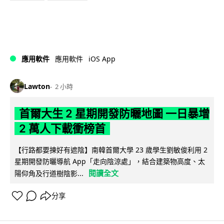
iOS App
應用軟件
應用軟件
Lawton
2 小時
首爾大生 2 星期開發防曬地圖 一日暴增
2 萬人下載衝榜首
【行路都要揀好有遮陰】南韓首爾大學 23 歲學生劉敏俊利用 2
星期開發防曬導航 App「走向陰涼處」，結合建築物高度、太
閱讀全文
陽仰角及行道樹陰影...
分享